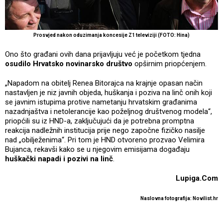
Prosvjed nakon oduzimanja koncesije Z1 televiziji (FOTO: Hina)
Ono što građani ovih dana prijavljuju već je početkom tjedna
osudilo Hrvatsko novinarsko društvo
opširnim priopćenjem.
„Napadom na obitelj Renea Bitorajca na krajnje opasan način
nastavljen je niz javnih objeda, huškanja i poziva na linč onih koji
se javnim istupima protive nametanju hrvatskim građanima
nazadnjaštva i netolerancije kao poželjnog društvenog modela“,
priopćili su iz HND-a, zaključujući da je potrebna promptna
reakcija nadležnih institucija prije nego započne fizičko nasilje
nad „obilježenima“. Pri tom je HND otvoreno prozvao Velimira
Bujanca, rekavši kako se u njegovim emisijama događaju
huškački napadi i pozivi na linč
.
Lupiga.Com
Naslovna fotografija: Novilist.hr