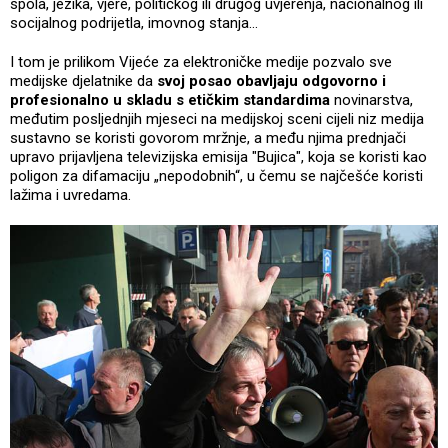
spola, jezika, vjere, političkog ili drugog uvjerenja, nacionalnog ili
socijalnog podrijetla, imovnog stanja…
I tom je prilikom Vijeće za elektroničke medije pozvalo sve
medijske djelatnike da
svoj posao obavljaju odgovorno i
profesionalno u skladu s etičkim standardima
novinarstva,
međutim posljednjih mjeseci na medijskoj sceni cijeli niz medija
sustavno se koristi govorom mržnje, a među njima prednjači
upravo prijavljena televizijska emisija "Bujica", koja se koristi kao
poligon za difamaciju „nepodobnih“, u čemu se najčešće koristi
lažima i uvredama.