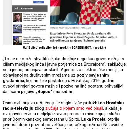
Uz "Bujicu" prijavljen je i narod.hr (SCREENSHOT: narod.hr)
„To se ne može shvatiti nikako drukčije nego kao govor mržnje s
ciljem medijskog linča i javne potjernice za Bitorajcem“, zaključuje
se u jednoj od prijava poslanih Agenciji za elektroničke medije, a
objavljenoj na društvenim mrežama uz
poziv savjesnim
građanima
, koji ne žele pristati da u Hrvatskoj 2016. godine
ovakvi primjeri govora mržnje i poziva na linč postanu prihvatljivi,
da i sami
prijave „Bujicu“ i narod.hr
.
Osim ovih prijava u Agenciju je stiglo i više
pritužbi na Hrvatsku
radio-televiziju
zbog
slučaja o kojem smo već pisali,
a kada je
ovaj javni servis u nedjelju izravno prenosio misu koju je služio
prior Dominikanskog samostana u Splitu,
Luka Prcela
, otprije
javnosti dobro poznat po veličanju ustaškog režima i Nezavisne