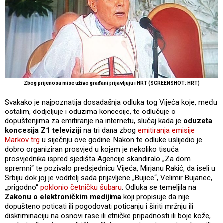
Zbog prijenosa mise uživo građani prijavljuju i HRT (SCREENSHOT: HRT)
Svakako je najpoznatija dosadašnja odluka tog Vijeća koje, među
ostalim, dodjeljuje i oduzima koncesije, te odlučuje o
dopuštenjima za emitiranje na internetu, slučaj kada je
oduzeta
koncesija Z1 televizij
i na tri dana zbog
emitiranja emisije
Markov trg
u siječnju ove godine. Nakon te odluke uslijedio je
dobro organiziran prosvjed u kojem je nekoliko tisuća
prosvjednika ispred sjedišta Agencije skandiralo „Za dom
spremni“ te pozivalo predsjednicu Vijeća, Mirjanu Rakić, da iseli u
Srbiju dok joj je voditelj sada prijavljene „Bujice“, Velimir Bujanec,
„prigodno“
poklonio četničku šubaru
. Odluka se temeljila na
Zakonu o elektroničkim medijima
koji propisuje da nije
dopušteno poticati ili pogodovati poticanju i širiti mržnju ili
diskriminaciju na osnovi rase ili etničke pripadnosti ili boje kože,