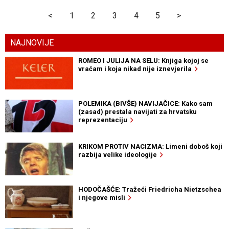
<
1
2
3
4
5
>
NAJNOVIJE
ROMEO I JULIJA NA SELU: Knjiga kojoj se
vraćam i koja nikad nije iznevjerila
POLEMIKA (BIVŠE) NAVIJAČICE: Kako sam
(zasad) prestala navijati za hrvatsku
reprezentaciju
KRIKOM PROTIV NACIZMA: Limeni doboš koji
razbija velike ideologije
HODOČAŠĆE: Tražeći Friedricha Nietzschea
i njegove misli