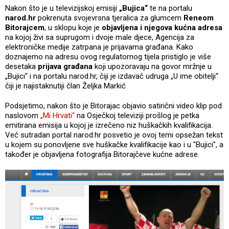
Nakon što je u televizijskoj emisiji
„Bujica“
te na portalu
narod.hr
pokrenuta svojevrsna tjeralica za glumcem
Reneom
Bitorajcem
, u sklopu koje je
objavljena i njegova kućna adresa
na kojoj živi sa suprugom i dvoje male djece, Agencija za
elektroničke medije zatrpana je prijavama građana. Kako
doznajemo na adresu ovog regulatornog tijela pristiglo je više
desetaka
prijava građana
koji upozoravaju na govor mržnje u
„Bujici“ i na portalu narod.hr, čiji je izdavač udruga „U ime obitelji“
čiji je najistaknutiji član Željka Markić.
Podsjetimo, nakon što je Bitorajac objavio satirični video klip pod
naslovom
„Mi Hrvati“
na Osječkoj televiziji prošlog je petka
emitirana emisija u kojoj je izrečeno niz huškačkih kvalifikacija.
Već sutradan portal narod.hr posvetio je ovoj temi opsežan tekst
u kojem su ponovljene sve huškačke kvalifikacije kao i u "Bujici", a
također je objavljena fotografija Bitorajčeve kućne adrese.