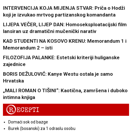
INTERVENCIJA KOJA MIJENJA STVAR: Priča o Hodži
koji je izvukao mrtvog partizanskog komandanta
LIJEPA VEČER, LIJEP DAN: Homoseksploatacijski film
lansiran uz dramatični mučenički narativ
KAD STUDENTI NA KOSOVO KRENU: Memorandum 1 i
Memorandum 2 – isti
FILOZOFIJA PALANKE: Estetski kriteriji huliganske
zajednice
BORIS DEŽULOVIĆ: Kanye Westu ostala je samo
Hrvatska
„MALI ROMAN O TIŠINI“: Kaotična, zamršena i duboko
intimna knjiga
R
ECEPTI
Domaći sok od bazge
Burek (bosanski) za 1 odraslu osobu