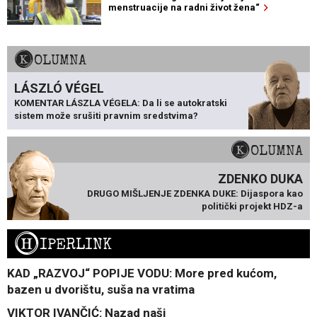
menstruacije na radni život žena“
KOLUMNA
LÁSZLÓ VÉGEL
KOMENTAR LÁSZLA VÉGELA: Da li se autokratski
sistem može srušiti pravnim sredstvima?
KOLUMNA
ZDENKO DUKA
DRUGO MIŠLJENJE ZDENKA DUKE: Dijaspora kao
politički projekt HDZ-a
H
IPERLINK
KAD „RAZVOJ“ POPIJE VODU: More pred kućom,
bazen u dvorištu, suša na vratima
VIKTOR IVANČIĆ: Nazad naši