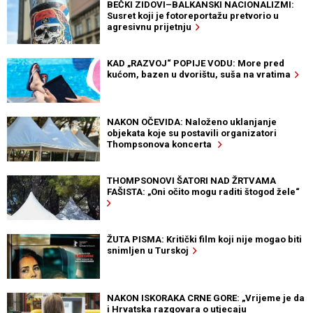
BEČKI ZIDOVI–BALKANSKI NACIONALIZMI:
Susret koji je fotoreportažu pretvorio u
agresivnu prijetnju
KAD „RAZVOJ“ POPIJE VODU: More pred
kućom, bazen u dvorištu, suša na vratima
NAKON OČEVIDA: Naloženo uklanjanje
objekata koje su postavili organizatori
Thompsonova koncerta
THOMPSONOVI ŠATORI NAD ŽRTVAMA
FAŠISTA: „Oni očito mogu raditi štogod žele“
ŽUTA PISMA: Kritički film koji nije mogao biti
snimljen u Turskoj
NAKON ISKORAKA CRNE GORE: „Vrijeme je da
i Hrvatska razgovara o utjecaju