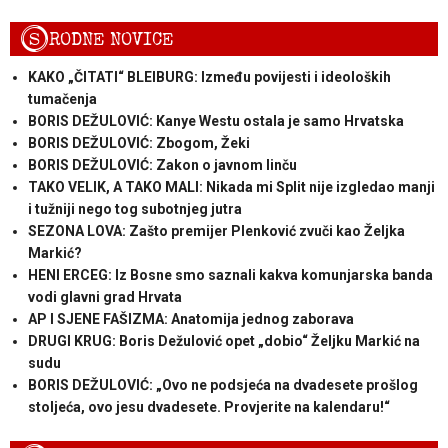
S
RODNE NOVICE
KAKO „ČITATI“ BLEIBURG: Između povijesti i ideoloških
tumačenja
BORIS DEŽULOVIĆ: Kanye Westu ostala je samo Hrvatska
BORIS DEŽULOVIĆ: Zbogom, Žeki
BORIS DEŽULOVIĆ: Zakon o javnom linču
TAKO VELIK, A TAKO MALI: Nikada mi Split nije izgledao manji
i tužniji nego tog subotnjeg jutra
SEZONA LOVA: Zašto premijer Plenković zvuči kao Željka
Markić?
HENI ERCEG: Iz Bosne smo saznali kakva komunjarska banda
vodi glavni grad Hrvata
AP I SJENE FAŠIZMA: Anatomija jednog zaborava
DRUGI KRUG: Boris Dežulović opet „dobio“ Željku Markić na
sudu
BORIS DEŽULOVIĆ: „Ovo ne podsjeća na dvadesete prošlog
stoljeća, ovo jesu dvadesete. Provjerite na kalendaru!“