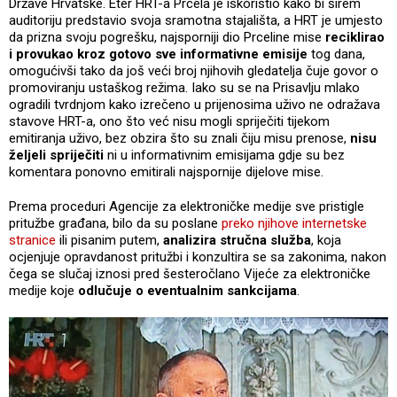
Države Hrvatske. Eter HRT-a Prcela je iskoristio kako bi širem
auditoriju predstavio svoja sramotna stajališta, a HRT je umjesto
da prizna svoju pogrešku, najsporniji dio Prceline mise
reciklirao
i provukao kroz gotovo sve informativne emisije
tog dana,
omogućivši tako da još veći broj njihovih gledatelja čuje govor o
promoviranju ustaškog režima. Iako su se na Prisavlju mlako
ogradili tvrdnjom kako izrečeno u prijenosima uživo ne odražava
stavove HRT-a, ono što već nisu mogli spriječiti tijekom
emitiranja uživo, bez obzira što su znali čiju misu prenose,
nisu
željeli spriječiti
ni u informativnim emisijama gdje su bez
komentara ponovno emitirali najspornije dijelove mise.
Prema proceduri Agencije za elektroničke medije sve pristigle
pritužbe građana, bilo da su poslane
preko njihove internetske
stranice
ili pisanim putem,
analizira stručna služba
, koja
ocjenjuje opravdanost pritužbi i konzultira se sa zakonima, nakon
čega se slučaj iznosi pred šesteročlano Vijeće za elektroničke
medije koje
odlučuje o eventualnim sankcijama
.