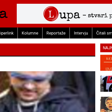
iperlink
Kolumne
Reportaže
Intervju
Čitali s
NAJ