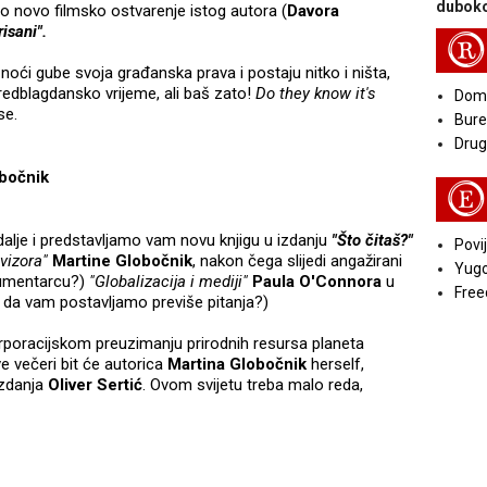
duboko
 novo filmsko ostvarenje istog autora (
Davora
risani".
R
o noći gube svoja građanska prava i postaju nitko i ništa,
redblagdansko vrijeme, ali baš zato!
Do they know it's
Doma
se.
Bure
Druga
obočnik
E
lje i predstavljamo vam novu knjigu u izdanju
"Što čitaš?"
Povij
evizora"
Martine Globočnik
, nakon čega slijedi angažirani
Yugo
okumentarcu?)
"Globalizacija i mediji"
Paula O'Connora
u
Free
li da vam postavljamo previše pitanja?)
korporacijskom preuzimanju prirodnih resursa planeta
ve večeri bit će autorica
Martina Globočnik
herself,
izdanja
Oliver Sertić
. Ovom svijetu treba malo reda,