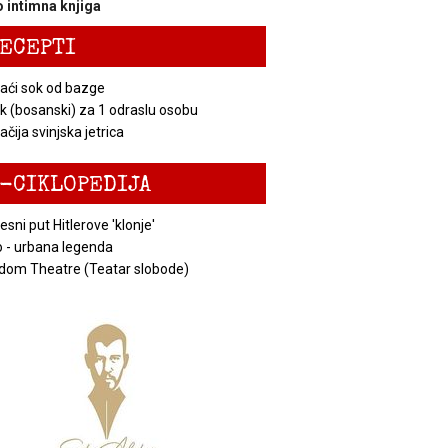
 intimna knjiga
ECEPTI
ći sok od bazge
k (bosanski) za 1 odraslu osobu
čija svinjska jetrica
-CIKLOPEDIJA
esni put Hitlerove 'klonje'
 - urbana legenda
dom Theatre (Teatar slobode)