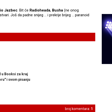
io Jazbec
. Bit će
Radioheada
,
Busha
(ne onog
 stvari. Još da padne snijeg … i prekrije brijeg ... paranoid
l u Booksi za kraj
ru" i svom pisanju
broj komentara:
1