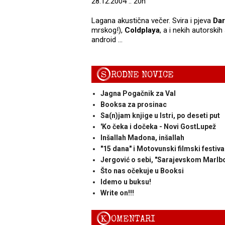
28.12.2004 :: 20h
Lagana akustična večer. Svira i pjeva
Dar
mrskog!),
Coldplaya
, a i nekih autorskih
android ...
S
RODNE NOVICE
Jagna Pogačnik za Val
Booksa za prosinac
Sa(n)jam knjige u Istri, po deseti put
'Ko čeka i dočeka - Novi GostLupež
Inšallah Madona, inšallah
"15 dana" i Motovunski filmski festiva
Jergović o sebi, "Sarajevskom Marlbo
Što nas očekuje u Booksi
Idemo u buksu!
Write on!!!
K
OMENTARI