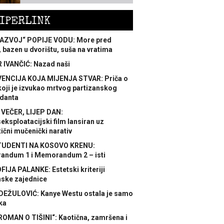
IPERLINK
AZVOJ“ POPIJE VODU: More pred
 bazen u dvorištu, suša na vratima
 IVANČIĆ: Nazad naši
ENCIJA KOJA MIJENJA STVAR: Priča o
koji je izvukao mrtvog partizanskog
danta
 VEČER, LIJEP DAN:
ksploatacijski film lansiran uz
ični mučenički narativ
TUDENTI NA KOSOVO KRENU:
ndum 1 i Memorandum 2 – isti
FIJA PALANKE: Estetski kriteriji
nske zajednice
DEŽULOVIĆ: Kanye Westu ostala je samo
ka
ROMAN O TIŠINI“: Kaotična, zamršena i