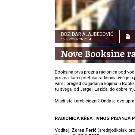
BOŽIDAR ALAJBEGOVIĆ
15. PROSINCA 2004.
Nove Booksine rad
Booksina prva prozna radionica pod vod
prozna, kao i poetska radionica već je 
vam i pregled događanja kojima u Booksi 
tu svega, od Jerge i Lazića, do dobre mjuz
Mladi ste i ambiciozni? Onda je ovo upra
RADIONICA KREATIVNOG PISANJA 
Voditelj:
Zoran Ferić
(srednjoškolski pr