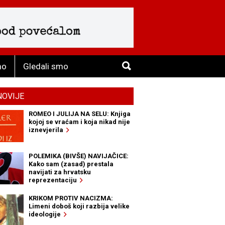
mo
Gledali smo
NOVIJE
ROMEO I JULIJA NA SELU: Knjiga
kojoj se vraćam i koja nikad nije
iznevjerila
POLEMIKA (BIVŠE) NAVIJAČICE:
Kako sam (zasad) prestala
navijati za hrvatsku
reprezentaciju
KRIKOM PROTIV NACIZMA:
Limeni doboš koji razbija velike
ideologije