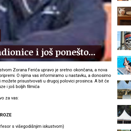
ionice i još ponešto...
stvom Zorana Ferića upravo je sretno okončana, a nova
u pripremi. O njima vas informiramo u nastavku, a donosimo
možete prisustvovati u drugoj polovici prosinca. A bit će
e i još boljih filmića
vo za vas:
PROZE
ofesor s višegodišnjim iskustvom)