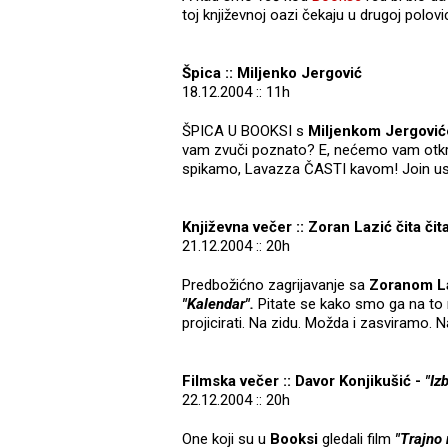
toj književnoj oazi čekaju u drugoj polovi
Špica :: Miljenko Jergović
18.12.2004 :: 11h
ŠPICA U BOOKSI s
Miljenkom Jergovi
vam zvuči poznato? E, nećemo vam otkri
spikamo, Lavazza ČASTI kavom! Join us
Književna večer :: Zoran Lazić čita či
21.12.2004 :: 20h
Predbožićno zagrijavanje sa
Zoranom 
"Kalendar".
Pitate se kako smo ga na to n
projicirati. Na zidu. Možda i zasviramo. 
Filmska večer :: Davor Konjikušić -
"Iz
22.12.2004 :: 20h
One koji su u
Booksi
gledali film
"Trajno