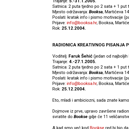
Trajanje:
5.-31.1.2005.
Satnica: 2 puta tjedno po 2 sata + 1 pu
Mjesto održavanja:
Booksa
, Martićeva 1
Poslati: kratak info i pismo motivacije (p
Prijave:
info@booksa.hr
, Booksa, Martić
Rok:
25.12.2004.
RADIONICA KREATIVNOG PISANJA P
Voditelj:
Faruk Šehić
(jedan od najbolji
Trajanje:
4.-27.1.2005.
Satnica: 2 puta tjedno po 2 sata + 1 pu
Mjesto održavanja:
Booksa
, Martićeva 1
Poslati: kratak info i pismo motivacije 
Prijave:
info@booksa.hr
, Booksa, Martić
Rok:
25.12.2004.
Eto, mladi i ambiciozni, sada znate kamo 
Dojmove iz prve, upravo završene radion
svratite do
Bookse
gdje će 11 veličanstve
A kad smo već kod
Bookse
red bi bio d