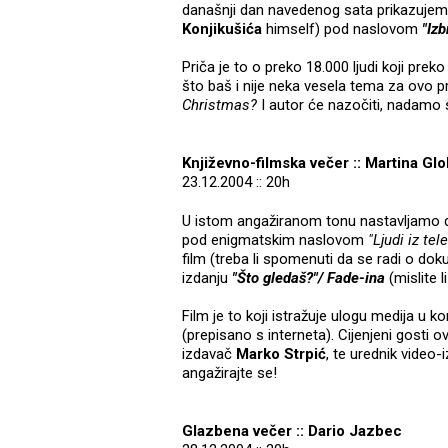
današnji dan navedenog sata prikazujemo
Konjikušića
himself) pod naslovom
"Izb
Priča je to o preko 18.000 ljudi koji prek
što baš i nije neka vesela tema za ovo p
Christmas?
I autor će nazočiti, nadamo 
Književno-filmska večer :: Martina Gl
23.12.2004 :: 20h
U istom angažiranom tonu nastavljamo da
pod enigmatskim naslovom
"Ljudi iz tel
film (treba li spomenuti da se radi o d
izdanju
"Što gledaš?"/ Fade-ina
(mislite 
Film je to koji istražuje ulogu medija u 
(prepisano s interneta). Cijenjeni gosti o
izdavač
Marko Strpić
, te urednik video-
angažirajte se!
Glazbena večer :: Dario Jazbec