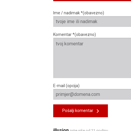
Ime / nadimak *(obavezno)
Komentar *(obavezno)
E-mail (opcija)
Pošalji komentar
illusion
prije više od 21 godinu