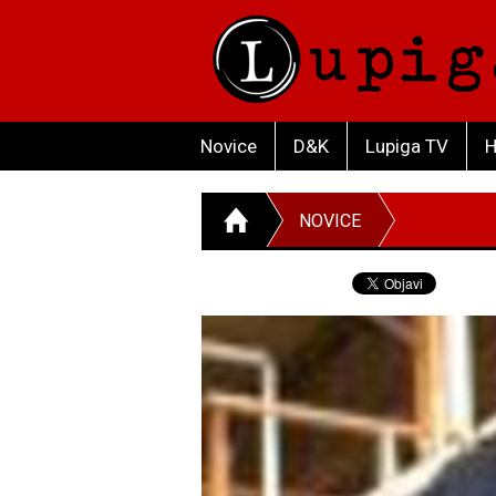
Novice
D&K
Lupiga TV
H
NOVICE