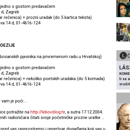
t tjedno s gostom predavačem
4 d, Zagreb
ar rečenica) + prozni uradak (do 5 kartica teksta)
eva 14 d, 01-4616-124
OEZIJE
h bosanskih pjesnika na privremenom radu u Hrvatskoj)
LÁS
t tjedno s gostom predavačem
4 d, Zagreb
KOME
(par rečenica) + nekoliko poetskih uradaka (do 5 komada)
li se
eva 14 d, 01-4616-124
sruši
vam je poći ...
ice potražite na
http://lebov.blog.hr
, a sutra 17.12.2004.
nih radioničara čitati svoje početničke prozne uratke ...
a pred vas rasprostremo i repertoar događanja koji vas u