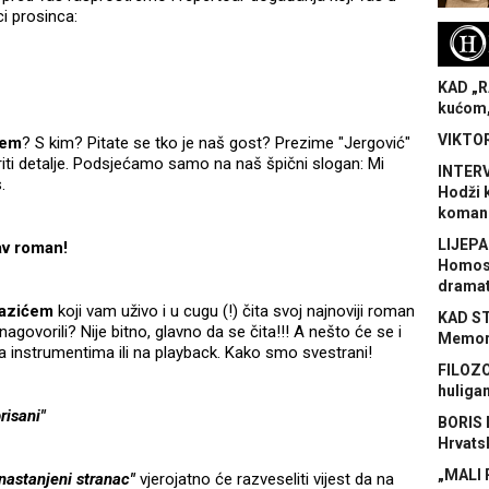
ci prosinca:
H
KAD „R
kućom,
VIKTOR
ćem
? S kim? Pitate se tko je naš gost? Prezime "Jergović"
ti detalje. Podsjećamo samo na naš špični slogan: Mi
INTERV
.
Hodži 
koman
LIJEPA
tav roman!
Homose
dramat
Lazićem
koji vam uživo i u cugu (!) čita svoj najnoviji roman
KAD S
agovorili? Nije bitno, glavno da se čita!!! A nešto će se i
Memora
Na instrumentima ili na playback. Kako smo svestrani!
FILOZO
huliga
brisani"
BORIS 
Hrvats
„MALI 
 nastanjeni stranac"
vjerojatno će razveseliti vijest da na