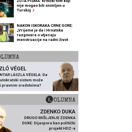
ŽUTA PISMA: Kritički film koji
nije mogao biti snimljen u
Turskoj
NAKON ISKORAKA CRNE GORE:
„Vrijeme je da i Hrvatska
razgovara o utjecaju
menstruacije na radni život
žena“
KOLUMNA
ZLÓ VÉGEL
NTAR LÁSZLA VÉGELA: Da
 autokratski sistem može
ti pravnim sredstvima?
KOLUMNA
ZDENKO DUKA
DRUGO MIŠLJENJE ZDENKA
DUKE: Dijaspora kao politički
projekt HDZ-a