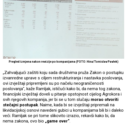
Pregled izmjena nakon revizije po kompanijama (FOTO: Hina/Tomislav Pavlek)
„Zahvaljujući zaštiti koju sada društvima pruža Zakon o postupku
izvanredne uprave s ciljem restrukturiranja i nastavka poslovanja,
ovi izvještaji pripremljeni su po načelu neograničenosti
poslovanja", kaže Ramljak, ističući kako bi, da nema tog zakona,
financijski izvještaji doveli u pitanje opstojnost cijelog Agrokora i
svih njegovih kompanija, jer bi se u tom slučaju
morao otvoriti
stečajni postupak
. Naime, kada bi se izvještaji pripremali na
likvidacijskoj osnovi navedeni gubici u kompanijama bili bi i daleko
veći. Ramljak se pri tome slikovito izrazio, rekavši kako bi, da
nema zakona, ovo bio
„game over“
.