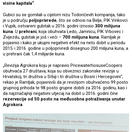
visine kapitala“
.
Gubici su se gomilali u cijelom nizu Todorićevih kompanija, tako
je u području
poljoprivrede
, što se odnosi na Belje, PIK Vinkovci
i Vupik, ostvareni gubitak u 2016. godini iznosio
300 milijuna
kuna
. U
prehrani
, koja obuhvata Ledo, Jamnicu, PIK Vrbovec i
Zvijezdu, gubitak je još i veći –
700 milijuna kuna
. Ramljak je
pojasnio i kako je ukupni negativni efekt na neto dobit u periodu
2015. i 2016. godine u poljoprivredi dosegnuo 200 milijuna kuna, a
u prehrani čak 1,4 milijarde kuna.
„Revizija Agrokora koju je napravio PricewaterhosuseCoopers
obuhvaća 27 društava, koja su obveznici zakonske revizije u
Hrvatskoj, tri društva u Srbiji i tri društva u Bosni i Hercegovini“,
rekao je Ramljak, pojasnivši da je revizijom obuhvaćeno 99 posto
grupnog prihoda te 98 posto grupne dobiti za 2016. godinu, kao i
da najznačajniji negativni utjecaj na dobit u 2016. godini čine
rezervacije od 50 posto na međusobna potraživanja unutar
Agrokora
.