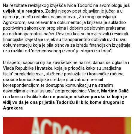
Na rezultate revizijskog izvješća Ivica Todorić na svom blogu
još
uvijek nije reagirao
. Zadnji njegov post objavljen je jučer, a u
njemu je, među ostalim, napisao ovo: „Za mog upravljanja
Agrokorom, sva relevantna dokumentacija knjižena je sukladno
pozitivnim zakonskim propisima i dobrim poslovnim praksama
na najtransparentniji način. Revizori koji su provjeravali i revidirali
financijske izvještaje uvijek su transparentno dobivali uvid u svu
dokumentaciju koja je bila osnova za izradu financijskih izvještaja
i za razliku od 'neimenovanog izvora' ja stojim iza toga“.
U napetoj sapunici čiji se završetak ne nazire, danas se oglasila i
Vlada Republike Hrvatske, koja je priopćila kako su „nadležna
tijela“ pregledala sve „službene poslužitelje i korisničke račune,
osobne komunikacijske uređaje s privatnom e-mail
korespondencijom te dostupnu komunikaciju na stranim
davateljima e-mail usluga“ potpredsjednice Vlade,
Martine Dalić
,
i na koncu utvrdila kako
ne postoje nikakve poruke iz kojih je
vidljivo da je ona prijetila Todoriću ili bilo kome drugom iz
Agrokora
.