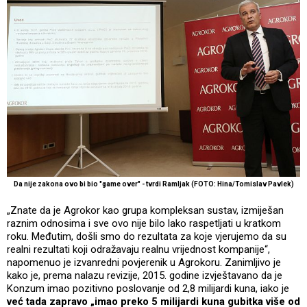
Da nije zakona ovo bi bio "game over" - tvrdi Ramljak (FOTO: Hina/Tomislav Pavlek)
„Znate da je Agrokor kao grupa kompleksan sustav, izmiješan
raznim odnosima i sve ovo nije bilo lako raspetljati u kratkom
roku. Međutim, došli smo do rezultata za koje vjerujemo da su
realni rezultati koji odražavaju realnu vrijednost kompanije“,
napomenuo je izvanredni povjerenik u Agrokoru. Zanimljivo je
kako je, prema nalazu revizije, 2015. godine izvještavano da je
Konzum imao pozitivno poslovanje od 2,8 milijardi kuna, iako je
već tada zapravo „imao preko 5 milijardi kuna gubitka više od