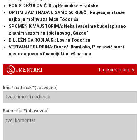
BORIS DEŽULOVIĆ: Kraj Republike Hrvatske
OPTIMIZAM I NADA U SAMO 60 RIJEČI: Natječajem traže
najbolju molitvu za Ivicu Todorića
SPOMENIK MAJSTORIMA: Neka i vaše ime bude ispisano
zlatnim vezom na špici novog „Gazde“
BILJEŽNICA ROBIJA K.: Lov na Todorića
VEZIVANJE SUDBINA: Braneći Ramljaka, Plenković brani
njegov ugovor s financijskim lešinarima
K
OMENTARI
broj komentara:
6
Ime / nadimak *(obavezno)
Komentar *(obavezno)