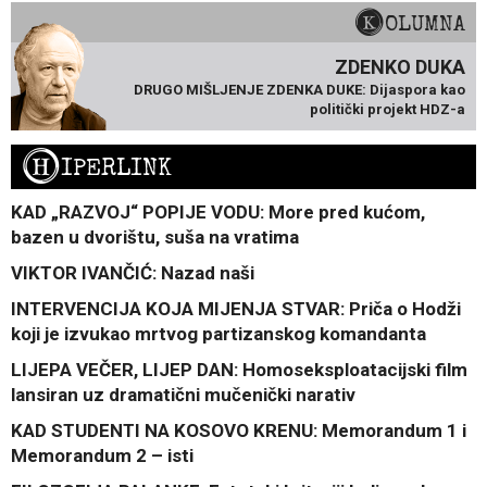
KOLUMNA
ZDENKO DUKA
DRUGO MIŠLJENJE ZDENKA DUKE: Dijaspora kao
politički projekt HDZ-a
H
IPERLINK
KAD „RAZVOJ“ POPIJE VODU: More pred kućom,
bazen u dvorištu, suša na vratima
VIKTOR IVANČIĆ: Nazad naši
INTERVENCIJA KOJA MIJENJA STVAR: Priča o Hodži
koji je izvukao mrtvog partizanskog komandanta
LIJEPA VEČER, LIJEP DAN: Homoseksploatacijski film
lansiran uz dramatični mučenički narativ
KAD STUDENTI NA KOSOVO KRENU: Memorandum 1 i
Memorandum 2 – isti