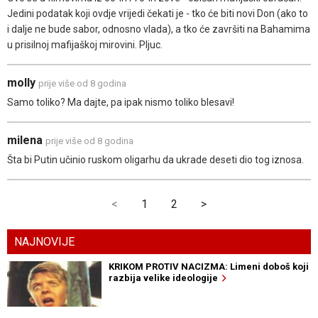
Jedini podatak koji ovdje vrijedi čekati je - tko će biti novi Don (ako to
i dalje ne bude sabor, odnosno vlada), a tko će završiti na Bahamima
u prisilnoj mafijaškoj mirovini. Pljuc.
molly
prije više od 8 godina
Samo toliko? Ma dajte, pa ipak nismo toliko blesavi!
milena
prije više od 8 godina
Šta bi Putin učinio ruskom oligarhu da ukrade deseti dio tog iznosa.
<
1
2
>
NAJNOVIJE
KRIKOM PROTIV NACIZMA: Limeni doboš koji
razbija velike ideologije