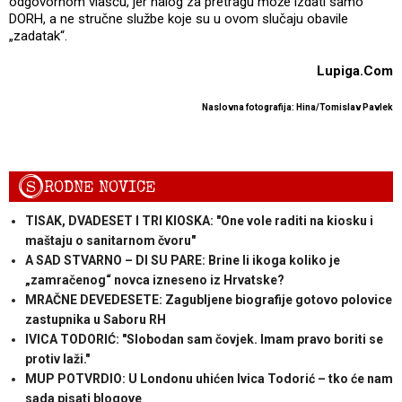
odgovornom vlašću, jer nalog za pretragu može izdati samo
DORH, a ne stručne službe koje su u ovom slučaju obavile
„zadatak“.
Lupiga.Com
Naslovna fotografija: Hina/Tomislav Pavlek
S
RODNE NOVICE
TISAK, DVADESET I TRI KIOSKA: "One vole raditi na kiosku i
maštaju o sanitarnom čvoru"
A SAD STVARNO – DI SU PARE: Brine li ikoga koliko je
„zamračenog“ novca izneseno iz Hrvatske?
MRAČNE DEVEDESETE: Zagubljene biografije gotovo polovice
zastupnika u Saboru RH
IVICA TODORIĆ: "Slobodan sam čovjek. Imam pravo boriti se
protiv laži."
MUP POTVRDIO: U Londonu uhićen Ivica Todorić – tko će nam
sada pisati blogove