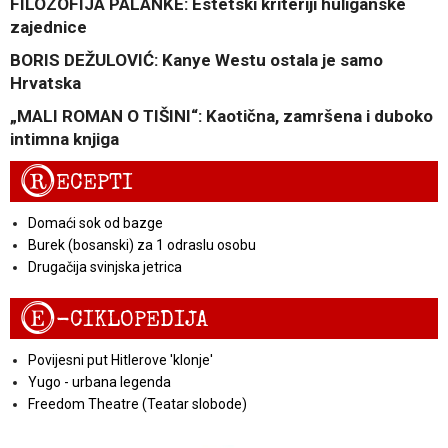
FILOZOFIJA PALANKE: Estetski kriteriji huliganske
zajednice
BORIS DEŽULOVIĆ: Kanye Westu ostala je samo
Hrvatska
„MALI ROMAN O TIŠINI“: Kaotična, zamršena i duboko
intimna knjiga
R
ECEPTI
Domaći sok od bazge
Burek (bosanski) za 1 odraslu osobu
Drugačija svinjska jetrica
E
-CIKLOPEDIJA
Povijesni put Hitlerove 'klonje'
Yugo - urbana legenda
Freedom Theatre (Teatar slobode)