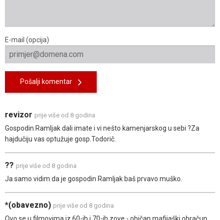
E-mail (opcija)
Pošalji komentar
revizor
prije više od 8 godina
Gospodin Ramljak dali imate i vi nešto kamenjarskog u sebi ?Za
hajdučiju vas optužuje gosp.Todorič.
??
prije više od 8 godina
Ja samo vidim da je gospodin Ramljak baš prvavo muško.
*(obavezno)
prije više od 8 godina
Ovo se u filmovima iz 60-ih i 70-ih zove - običan mafijaški obračun.