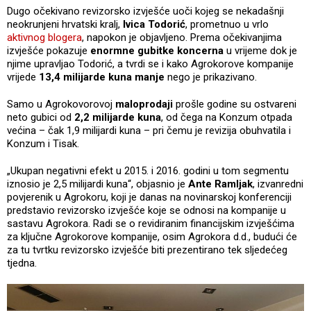
Dugo očekivano revizorsko izvješće uoči kojeg se nekadašnji
neokrunjeni hrvatski kralj,
Ivica Todorić
, prometnuo u vrlo
aktivnog blogera
, napokon je objavljeno. Prema očekivanjima
izvješće pokazuje
enormne gubitke koncerna
u vrijeme dok je
njime upravljao Todorić, a tvrdi se i kako Agrokorove kompanije
vrijede
13,4 milijarde kuna manje
nego je prikazivano.
Samo u Agrokovorovoj
maloprodaji
prošle godine su ostvareni
neto gubici od
2,2 milijarde kuna
, od čega na Konzum otpada
većina – čak 1,9 milijardi kuna – pri čemu je revizija obuhvatila i
Konzum i Tisak.
„Ukupan negativni efekt u 2015. i 2016. godini u tom segmentu
iznosio je 2,5 milijardi kuna“, objasnio je
Ante Ramljak
, izvanredni
povjerenik u Agrokoru, koji je danas na novinarskoj konferenciji
predstavio revizorsko izvješće koje se odnosi na kompanije u
sastavu Agrokora. Radi se o revidiranim financijskim izvješćima
za ključne Agrokorove kompanije, osim Agrokora d.d., budući će
za tu tvrtku revizorsko izvješće biti prezentirano tek sljedećeg
tjedna.