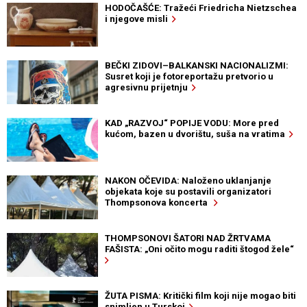
HODOČAŠĆE: Tražeći Friedricha Nietzschea
i njegove misli
BEČKI ZIDOVI–BALKANSKI NACIONALIZMI:
Susret koji je fotoreportažu pretvorio u
agresivnu prijetnju
KAD „RAZVOJ“ POPIJE VODU: More pred
kućom, bazen u dvorištu, suša na vratima
NAKON OČEVIDA: Naloženo uklanjanje
objekata koje su postavili organizatori
Thompsonova koncerta
THOMPSONOVI ŠATORI NAD ŽRTVAMA
FAŠISTA: „Oni očito mogu raditi štogod žele“
ŽUTA PISMA: Kritički film koji nije mogao biti
snimljen u Turskoj