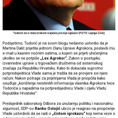
Todorić se o revizorskom izvješću još nije oglasio (FOTO: Lupiga.Com)
Podsjetimo, Todorić je na svom blogu nedavno ustvrdio da je
Martina Dalić prijetila jednom članu Uprave Agrokora, poslavši mu
e-mail u kasnim noćnim satima, u kojem se prijeti uhićenjima
ukoliko se ne potpiše
„Lex Agrokor“
, Zakon o postupku
izvanredne uprave u trgovačkim društvima od sistemskog
značaja za Republiku Hrvatsku. Kako bi dokazala suprotno
potpredsjednica Vlade sama je tražila da se provjere svi njeni
računi. Nakon potrage za prijetnjama Vlada je priopćila kako
osuđuje „korištenje neistinitih informacija vlasnika Agrokora Ivice
Todorića u napadima na potpredsjednicu Vlade i cijelu Vladu
Republike Hrvatske“.
Predsjednik saborskog Odbora za unutarnju politiku i nacionalnu
sigurnost, SDP-ov
Ranko Ostojić
ubrzo je reagirao na priopćenje
Vlade ustvrdivši da se radi o
„čistom igrokazu“
koji nema veze s