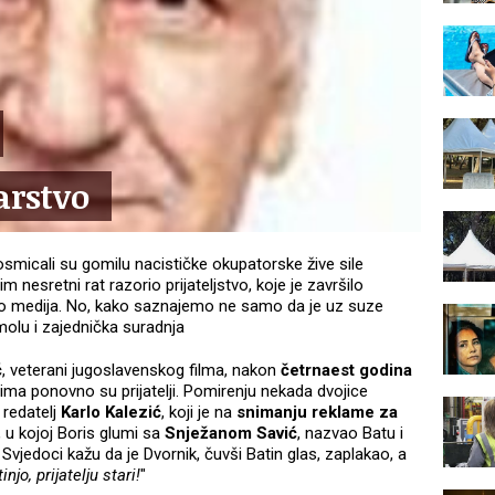
arstvo
posmicali su gomilu nacističke okupatorske žive sile
 nesretni rat razorio prijateljstvo, koje je završilo
 medija. No, kako saznajemo ne samo da je uz suze
olu i zajednička suradnja
ć
, veterani jugoslavenskog filma, nakon
četrnaest godina
ima ponovno su prijatelji. Pomirenju nekada dvojice
 redatelj
Karlo Kalezić
, koji je na
snimanju reklame za
 u kojoj Boris glumi sa
Snježanom Savić
, nazvao Batu i
Svjedoci kažu da je Dvornik, čuvši Batin glas, zaplakao, a
injo, prijatelju stari!
"