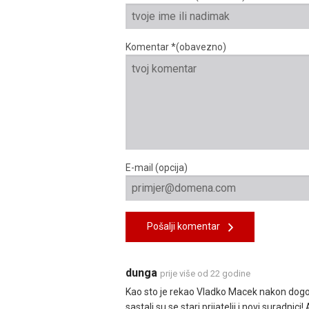
Komentar *(obavezno)
E-mail (opcija)
Pošalji komentar
dunga
prije više od 22 godine
Kao sto je rekao Vladko Macek nakon dogo
sastali su se stari prijatelji i novi suradnici!