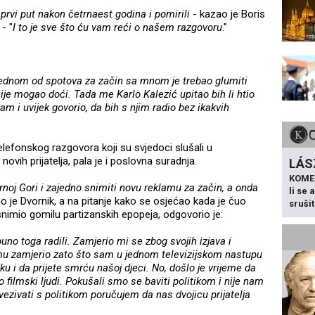
i prvi put nakon četrnaest godina i pomirili
- kazao je Boris
- "
I to je sve što ću vam reći o našem razgovoru
."
jednom od spotova za začin sa mnom je trebao glumiti
je mogao doći. Tada me Karlo Kalezić upitao bih li htio
m i uvijek govorio, da bih s njim radio bez ikakvih
elefonskog razgovora koji su svjedoci slušali u
 novih prijatelja, pala je i poslovna suradnja.
LÁS
KOME
oj Gori i zajedno snimiti novu reklamu za začin, a onda
li se
ao je Dvornik, a na pitanje kako se osjećao kada je čuo
sruši
e snimio gomilu partizanskih epopeja, odgovorio je:
uno toga radili. Zamjerio mi se zbog svojih izjava i
jemu zamjerio zato što sam u jednom televizijskom nastupu
u i da prijete smrću našoj djeci. No, došlo je vrijeme da
filmski ljudi. Pokušali smo se baviti politikom i nije nam
ezivati s politikom poručujem da nas dvojicu prijatelja