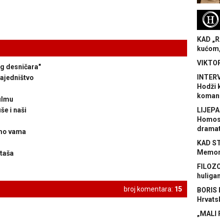
H
KAD „R
kućom,
VIKTOR
g desničara"
INTERV
zajedništvo
Hodži 
koman
ilmu
še i naši
LIJEPA
Homose
dramat
amo vama
KAD S
Memora
taša
FILOZO
huliga
broj komentara:
15
BORIS 
Hrvats
„MALI 