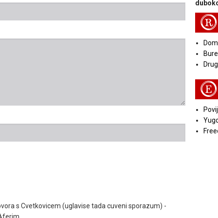
duboko
R
Doma
Bure
Druga
E
Povij
Yugo
Free
vora s Cvetkovicem (uglavise tada cuveni sporazum) -
 Aferim.