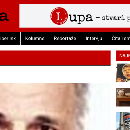
iperlink
Kolumne
Reportaže
Intervju
Čitali s
NAJ