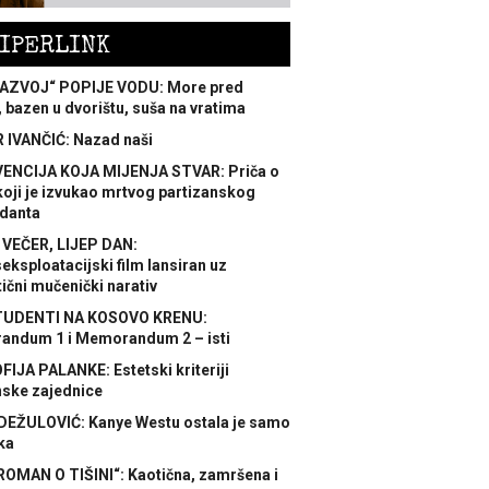
IPERLINK
AZVOJ“ POPIJE VODU: More pred
 bazen u dvorištu, suša na vratima
 IVANČIĆ: Nazad naši
ENCIJA KOJA MIJENJA STVAR: Priča o
koji je izvukao mrtvog partizanskog
danta
 VEČER, LIJEP DAN:
ksploatacijski film lansiran uz
ični mučenički narativ
TUDENTI NA KOSOVO KRENU:
ndum 1 i Memorandum 2 – isti
FIJA PALANKE: Estetski kriteriji
nske zajednice
DEŽULOVIĆ: Kanye Westu ostala je samo
ka
ROMAN O TIŠINI“: Kaotična, zamršena i