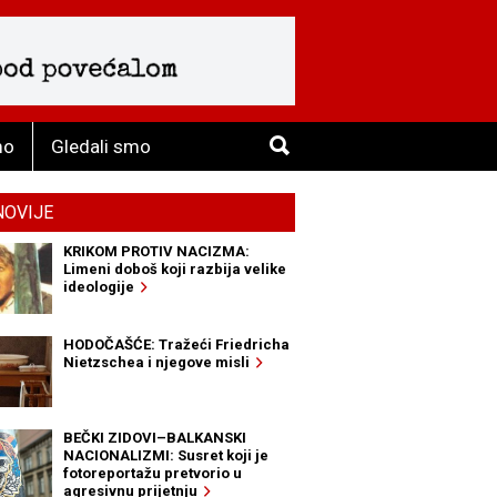
mo
Gledali smo
NOVIJE
KRIKOM PROTIV NACIZMA:
Limeni doboš koji razbija velike
ideologije
HODOČAŠĆE: Tražeći Friedricha
Nietzschea i njegove misli
BEČKI ZIDOVI–BALKANSKI
NACIONALIZMI: Susret koji je
fotoreportažu pretvorio u
agresivnu prijetnju