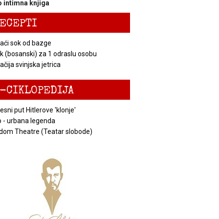
 intimna knjiga
ECEPTI
ći sok od bazge
k (bosanski) za 1 odraslu osobu
čija svinjska jetrica
-CIKLOPEDIJA
esni put Hitlerove 'klonje'
 - urbana legenda
dom Theatre (Teatar slobode)