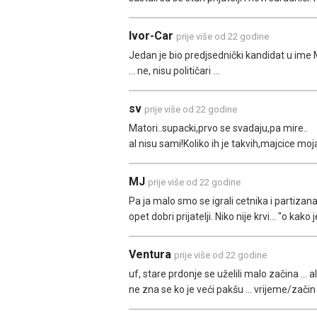
Ivor-Car
prije više od 22 godine
Jedan je bio predjsednički kandidat u ime M
... ne, nisu političari ...
sv
prije više od 22 godine
Matori..supacki,prvo se svadaju,pa mire..
al nisu sami!Koliko ih je takvih,majcice moj
MJ
prije više od 22 godine
Pa ja malo smo se igrali cetnika i partizan
opet dobri prijatelji. Niko nije krvi... "o kako j
Ventura
prije više od 22 godine
uf, stare prdonje se uželili malo začina ... al
ne zna se ko je veći pakšu ... vrijeme/začin