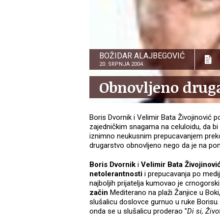
BOŽIDAR ALAJBEGOVIĆ
20. SRPNJA 2004.
Obnovljeno drug
Boris Dvornik i Velimir Bata Živojinović 
zajedničkim snagama na celuloidu, da bi im
iznimno neukusnim prepucavanjem preko
drugarstvo obnovljeno nego da je na pom
Boris Dvornik
i
Velimir Bata Živojinovi
netolerantnosti
i prepucavanja po medij
najboljih prijatelja kumovao je crnogorski
začin
Mediterano na plaži Žanjice u Boki,
slušalicu doslovce gurnuo u ruke Borisu. 
onda se u slušalicu proderao "
Di si, Život