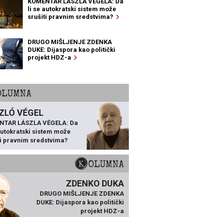
KOMENTAR LÁSZLA VÉGELA: Da
li se autokratski sistem može
srušiti pravnim sredstvima?
DRUGO MIŠLJENJE ZDENKA
DUKE: Dijaspora kao politički
projekt HDZ-a
KOLUMNA
ZLÓ VÉGEL
NTAR LÁSZLA VÉGELA: Da
 autokratski sistem može
ti pravnim sredstvima?
KOLUMNA
ZDENKO DUKA
DRUGO MIŠLJENJE ZDENKA
DUKE: Dijaspora kao politički
projekt HDZ-a