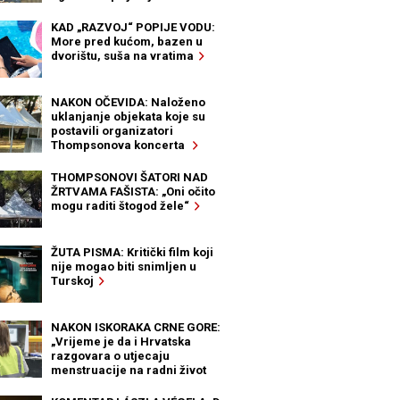
KAD „RAZVOJ“ POPIJE VODU:
More pred kućom, bazen u
dvorištu, suša na vratima
NAKON OČEVIDA: Naloženo
uklanjanje objekata koje su
postavili organizatori
Thompsonova koncerta
THOMPSONOVI ŠATORI NAD
ŽRTVAMA FAŠISTA: „Oni očito
mogu raditi štogod žele“
ŽUTA PISMA: Kritički film koji
nije mogao biti snimljen u
Turskoj
NAKON ISKORAKA CRNE GORE:
„Vrijeme je da i Hrvatska
razgovara o utjecaju
menstruacije na radni život
žena“