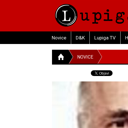
Novice
D&K
Lupiga TV
H
NOVICE