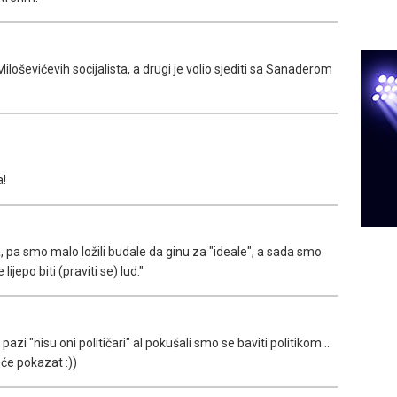
iloševićevih socijalista, a drugi je volio sjediti sa Sanaderom
a!
a, pa smo malo ložili budale da ginu za "ideale", a sada smo
e lijepo biti (praviti se) lud."
 pazi "nisu oni političari" al pokušali smo se baviti politikom ...
 će pokazat :))