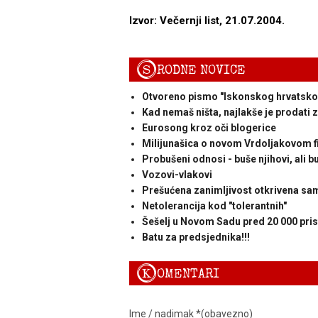
Izvor: Večernji list, 21.07.2004.
S
RODNE NOVICE
Otvoreno pismo "Iskonskog hrvatsko
Kad nemaš ništa, najlakše je prodati 
Eurosong kroz oči blogerice
Milijunašica o novom Vrdoljakovom f
Probušeni odnosi - buše njihovi, ali bu
Vozovi-vlakovi
Prešućena zanimljivost otkrivena s
Netolerancija kod "tolerantnih"
Šešelj u Novom Sadu pred 20 000 pris
Batu za predsjednika!!!
K
OMENTARI
Ime / nadimak *(obavezno)