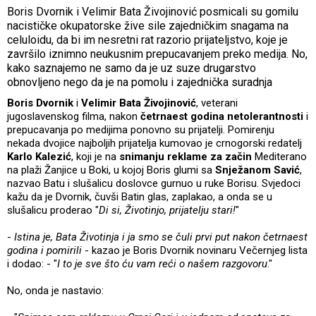
Boris Dvornik i Velimir Bata Živojinović posmicali su gomilu
nacističke okupatorske žive sile zajedničkim snagama na
celuloidu, da bi im nesretni rat razorio prijateljstvo, koje je
završilo iznimno neukusnim prepucavanjem preko medija. No,
kako saznajemo ne samo da je uz suze drugarstvo
obnovljeno nego da je na pomolu i zajednička suradnja
Boris Dvornik
i
Velimir Bata Živojinović
, veterani
jugoslavenskog filma, nakon
četrnaest godina netolerantnosti
i
prepucavanja po medijima ponovno su prijatelji. Pomirenju
nekada dvojice najboljih prijatelja kumovao je crnogorski redatelj
Karlo Kalezić
, koji je na
snimanju reklame za začin
Mediterano
na plaži Žanjice u Boki, u kojoj Boris glumi sa
Snježanom Savić
,
nazvao Batu i slušalicu doslovce gurnuo u ruke Borisu. Svjedoci
kažu da je Dvornik, čuvši Batin glas, zaplakao, a onda se u
slušalicu proderao "
Di si, Životinjo, prijatelju stari!
"
-
Istina je, Bata Životinja i ja smo se čuli prvi put nakon četrnaest
godina i pomirili
- kazao je Boris Dvornik novinaru Večernjeg lista
i dodao: - "
I to je sve što ću vam reći o našem razgovoru
."
No, onda je nastavio: