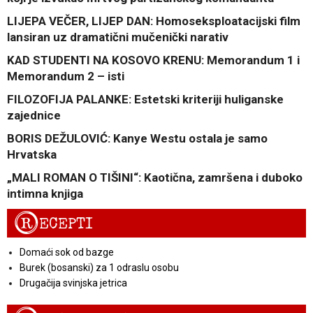
LIJEPA VEČER, LIJEP DAN: Homoseksploatacijski film
lansiran uz dramatični mučenički narativ
KAD STUDENTI NA KOSOVO KRENU: Memorandum 1 i
Memorandum 2 – isti
FILOZOFIJA PALANKE: Estetski kriteriji huliganske
zajednice
BORIS DEŽULOVIĆ: Kanye Westu ostala je samo
Hrvatska
„MALI ROMAN O TIŠINI“: Kaotična, zamršena i duboko
intimna knjiga
R
ECEPTI
Domaći sok od bazge
Burek (bosanski) za 1 odraslu osobu
Drugačija svinjska jetrica