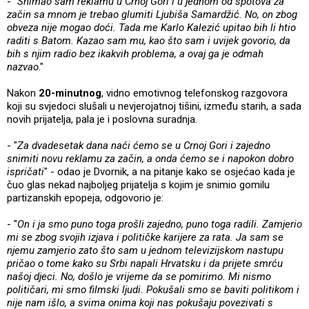
- "
Snimao sam reklamu u Crnoj Gori i u jednom od spotova za
začin sa mnom je trebao glumiti Ljubiša Samardžić. No, on zbog
obveza nije mogao doći. Tada me Karlo Kalezić upitao bih li htio
raditi s Batom. Kazao sam mu, kao što sam i uvijek govorio, da
bih s njim radio bez ikakvih problema, a ovaj ga je odmah
nazvao
."
Nakon
20-minutnog
, vidno emotivnog telefonskog razgovora
koji su svjedoci slušali u nevjerojatnoj tišini, između starih, a sada
novih prijatelja, pala je i poslovna suradnja.
- "
Za dvadesetak dana naći ćemo se u Crnoj Gori i zajedno
snimiti novu reklamu za začin, a onda ćemo se i napokon dobro
ispričati
" - odao je Dvornik, a na pitanje kako se osjećao kada je
čuo glas nekad najboljeg prijatelja s kojim je snimio gomilu
partizanskih epopeja, odgovorio je:
- "
On i ja smo puno toga prošli zajedno, puno toga radili. Zamjerio
mi se zbog svojih izjava i političke karijere za rata. Ja sam se
njemu zamjerio zato što sam u jednom televizijskom nastupu
pričao o tome kako su Srbi napali Hrvatsku i da prijete smrću
našoj djeci. No, došlo je vrijeme da se pomirimo. Mi nismo
političari, mi smo filmski ljudi. Pokušali smo se baviti politikom i
nije nam išlo, a svima onima koji nas pokušaju povezivati s