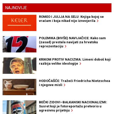
NAJNOVIJE
ROMEO I JULIJA NA SELU: Knjiga kojoj se
vraćam i koja nikad nije iznevjerila
POLEMIKA (BIVŠE) NAVIJAČICE: Kako sam
(zasad) prestala navijati za hrvatsku
reprezentaciju
KRIKOM PROTIV NACIZMA: Limeni doboš koji
razbija velike ideologije
HODOČAŠĆE: Tražeći Friedricha Nietzschea
i njegove misli
BEČKI ZIDOVI–BALKANSKI NACIONALIZMI:
Susret koji je fotoreportažu pretvorio u
agresivnu prijetnju