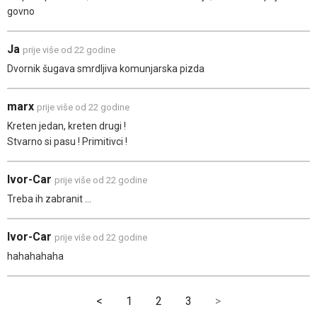
govno
Ja
prije više od 22 godine
Dvornik šugava smrdljiva komunjarska pizda
marx
prije više od 22 godine
Kreten jedan, kreten drugi !
Stvarno si pasu ! Primitivci !
Ivor-Car
prije više od 22 godine
Treba ih zabranit ...
Ivor-Car
prije više od 22 godine
hahahahaha
<
1
2
3
>