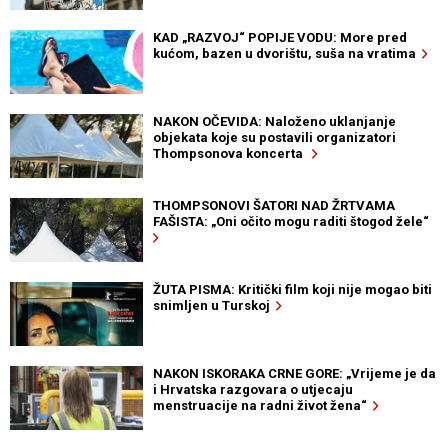
KAD „RAZVOJ“ POPIJE VODU: More pred
kućom, bazen u dvorištu, suša na vratima
NAKON OČEVIDA: Naloženo uklanjanje
objekata koje su postavili organizatori
Thompsonova koncerta
THOMPSONOVI ŠATORI NAD ŽRTVAMA
FAŠISTA: „Oni očito mogu raditi štogod žele“
ŽUTA PISMA: Kritički film koji nije mogao biti
snimljen u Turskoj
NAKON ISKORAKA CRNE GORE: „Vrijeme je da
i Hrvatska razgovara o utjecaju
menstruacije na radni život žena“