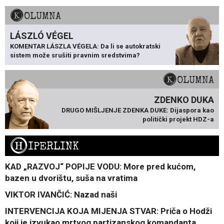
KOLUMNA
LÁSZLÓ VÉGEL
KOMENTAR LÁSZLA VÉGELA: Da li se autokratski
sistem može srušiti pravnim sredstvima?
KOLUMNA
ZDENKO DUKA
DRUGO MIŠLJENJE ZDENKA DUKE: Dijaspora kao
politički projekt HDZ-a
H
IPERLINK
KAD „RAZVOJ“ POPIJE VODU: More pred kućom,
bazen u dvorištu, suša na vratima
VIKTOR IVANČIĆ: Nazad naši
INTERVENCIJA KOJA MIJENJA STVAR: Priča o Hodži
koji je izvukao mrtvog partizanskog komandanta