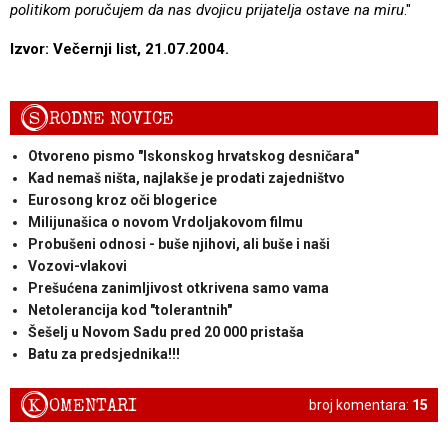
politikom poručujem da nas dvojicu prijatelja ostave na miru
."
Izvor: Večernji list, 21.07.2004.
S
RODNE NOVICE
Otvoreno pismo "Iskonskog hrvatskog desničara"
Kad nemaš ništa, najlakše je prodati zajedništvo
Eurosong kroz oči blogerice
Milijunašica o novom Vrdoljakovom filmu
Probušeni odnosi - buše njihovi, ali buše i naši
Vozovi-vlakovi
Prešućena zanimljivost otkrivena samo vama
Netolerancija kod "tolerantnih"
Šešelj u Novom Sadu pred 20 000 pristaša
Batu za predsjednika!!!
K
OMENTARI
broj komentara:
15