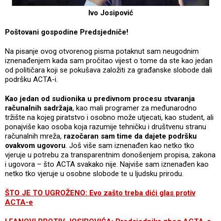
Ivo Josipović
Poštovani gospodine Predsjedniče!
Na pisanje ovog otvorenog pisma potaknut sam neugodnim
iznenađenjem kada sam pročitao vijest o tome da ste kao jedan
od političara koji se pokušava založiti za građanske slobode dali
podršku ACTA-i.
Kao jedan od sudionika u predivnom procesu stvaranja
računalnih sadržaja
, kao mali programer za međunarodno
tržište na kojeg piratstvo i osobno može utjecati, kao student, ali
ponajviše kao osoba koja razumije tehničku i društvenu stranu
računalnih mreža,
razočaran sam time da dajete podršku
ovakvom ugovoru
. Još više sam iznenađen kao netko tko
vjeruje u potrebu za transparentnim donošenjem propisa, zakona
i ugovora – što ACTA svakako nije. Najviše sam iznenađen kao
netko tko vjeruje u osobne slobode te u ljudsku prirodu.
ŠTO JE TO UGROŽENO: Evo zašto treba dići glas protiv
ACTA-e