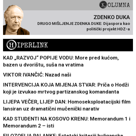
KOLUMNA
ZDENKO DUKA
DRUGO MIŠLJENJE ZDENKA DUKE: Dijaspora kao
politički projekt HDZ-a
H
IPERLINK
KAD „RAZVOJ“ POPIJE VODU: More pred kućom,
bazen u dvorištu, suša na vratima
VIKTOR IVANČIĆ: Nazad naši
INTERVENCIJA KOJA MIJENJA STVAR: Priča o Hodži
koji je izvukao mrtvog partizanskog komandanta
LIJEPA VEČER, LIJEP DAN: Homoseksploatacijski film
lansiran uz dramatični mučenički narativ
KAD STUDENTI NA KOSOVO KRENU: Memorandum 1 i
Memorandum 2 – isti
FILOZOFIJA PALANKE: Estetski kriteriji huliganske