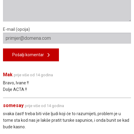
E-mail (opcija)
Pošalji komentar
Mak
prije više od 14 godina
Bravo, Ivane !!
Dolje ACTA !!
somesay
prije više od 14 godina
svaka čast! treba biti više ljudi koji će to razumijeti, problem je u
tome sta kod nas je lakše pratit turske sapunice, i onda bunit se kad
bude kasno.