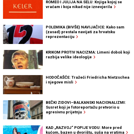
ROMEO I JULIJA NA SELU: Knjiga kojoj se
vraćam i koja nikad nije iznevjerila
POLEMIKA (BIVŠE) NAVIJAČICE: Kako sam
(zasad) prestala navijati za hrvatsku
reprezentaciju
KRIKOM PROTIV NACIZMA: Limeni doboš koji
razbija velike ideologije
HODOČAŠĆE: Tražeći Friedricha Nietzschea
i njegove misli
BEČKI ZIDOVI–BALKANSKI NACIONALIZMI:
Susret koji je fotoreportažu pretvorio u
agresivnu prijetnju
KAD „RAZVOJ“ POPIJE VODU: More pred
kućom, bazen u dvorištu, suša na vratima