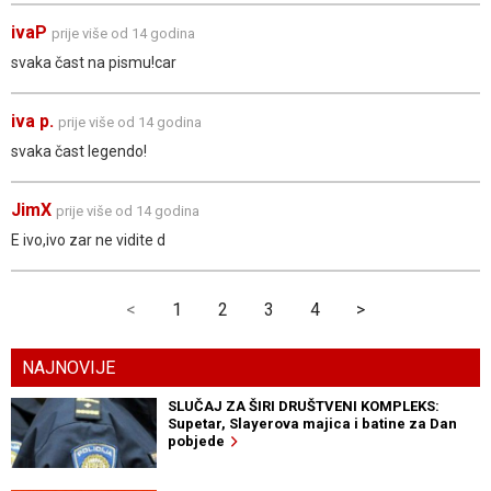
ivaP
prije više od 14 godina
svaka čast na pismu!car
iva p.
prije više od 14 godina
svaka čast legendo!
JimX
prije više od 14 godina
E ivo,ivo zar ne vidite d
<
1
2
3
4
>
NAJNOVIJE
SLUČAJ ZA ŠIRI DRUŠTVENI KOMPLEKS:
Supetar, Slayerova majica i batine za Dan
pobjede