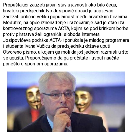
Propuštajući zauzeti jasan stav u javnosti oko bilo čega,
hrvatski predsjednik Ivo Josipović dosad je uspijevao
zadržati prilično veliku popularnost među hrvatskim biračima.
Međutim, na opće iznenađenje i razočaranje sad je stao iza
kontroverznog sporazuma ACTA, kojim se pod krinkom borbe
protiv piratstva želi ograničiti sloboda interneta.
Josipovićeva podrška ACTA-i ponukala je mladog programera
i studenta Ivana Vučicu da predsjedniku države uputi
Otvoreno pismo, u kojem ga moli da još jednom razmisli u što
se upušta. Preporučujemo da ga pročitate i usput naučite
ponešto o spornom sporazumu.