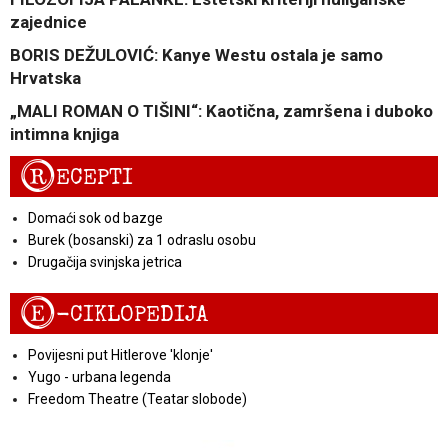
zajednice
BORIS DEŽULOVIĆ: Kanye Westu ostala je samo
Hrvatska
„MALI ROMAN O TIŠINI“: Kaotična, zamršena i duboko
intimna knjiga
R
ECEPTI
Domaći sok od bazge
Burek (bosanski) za 1 odraslu osobu
Drugačija svinjska jetrica
E
-CIKLOPEDIJA
Povijesni put Hitlerove 'klonje'
Yugo - urbana legenda
Freedom Theatre (Teatar slobode)