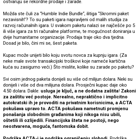
ostvaruju se rekordne prodaje i zarade.
Možda ste čuli za “Humble Indie Bundle“, ilitiga “Skromni paket
nezavisnih”? To su paketi igara napravljeni od malih studija za
razvoj računalnih igara. U svakom paketu nalazi se najčešće po 5
ili više igara za tri računalne platforme, te mogućnost doniranja u
dvije humanitarne organizacije. Prodaja traje oko dva tjedna.
Dosad je bilo, čini mi se, šest paketa.
Kupac može unijeti bilo koju svotu novca za kupnju igara. (Za
neke male svote transakcijski troškovi koje nameće kartična
kuća su zasigurno veći.) Što mislite, kolike su zarade po paketu?
Svi osim jednog paketa donijeli su više od milijun dolara. Neki su
donijeli i više od dva milijuna dolara. Prosječni kupac daje oko
4.50 dolara. Dakle:
usluga je ključ, a ne dodatna zaštita
!
Zakoni
za zaštitu već postoje. Nerealno, nepraktično i implicitno
autokratski ih je provoditi na privatnim korisnicima, a ACTA
pokušava upravo to. ACTA pokušava nametnuti promjenu
ponašanja slobodnim građanima koji nikoga nisu ubili,
oštetili ili ozlijedili. Financijska šteta ne postoji, nego
neostvarena, moguća, fantomska dobit.
Podrška ACTA-i je podrška ograničenju slobodi.
Podrška