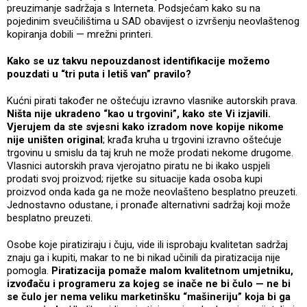
preuzimanje sadržaja s Interneta. Podsjećam kako su na
pojedinim sveučilištima u SAD obavijest o izvršenju neovlaštenog
kopiranja dobili — mrežni printeri.
Kako se uz takvu nepouzdanost identifikacije možemo
pouzdati u “tri puta i letiš van” pravilo?
Kućni pirati također ne oštećuju izravno vlasnike autorskih prava.
Ništa nije ukradeno “kao u trgovini”, kako ste Vi izjavili.
Vjerujem da ste svjesni kako izradom nove kopije nikome
nije uništen original
; krađa kruha u trgovini izravno oštećuje
trgovinu u smislu da taj kruh ne može prodati nekome drugome.
Vlasnici autorskih prava vjerojatno piratu ne bi ikako uspjeli
prodati svoj proizvod; rijetke su situacije kada osoba kupi
proizvod onda kada ga ne može neovlašteno besplatno preuzeti.
Jednostavno odustane, i pronađe alternativni sadržaj koji može
besplatno preuzeti.
Osobe koje piratiziraju i čuju, vide ili isprobaju kvalitetan sadržaj
znaju ga i kupiti, makar to ne bi nikad učinili da piratizacija nije
pomogla.
Piratizacija pomaže malom kvalitetnom umjetniku,
izvođaču i programeru za kojeg se inače ne bi čulo — ne bi
se čulo jer nema veliku marketinšku “mašineriju” koja bi ga