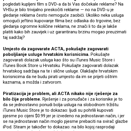
pogledati kupljeni film s DVD-a da bi Vas dočekale reklame? Na
VHSu je bilo trivijalno preskočiti reklame — no na DVD-u je
gledanje reklama često nemoguće zaobići. Ukoliko neka usluga
omogući jeftino kupovanje filma bez odlaska do trgovine, bez
gledanja ogromne količine reklama, ne znači li to da je lakše
platiti kako bih zauvijek i uz garantiranu brzinu mogao preuzimati
taj sadržaj?
Umjesto da zagovarate ACTA, pokušajte zagovarati
poboljšanje usluge hrvatskim korisnicima.
Pokušajte
zagovarati dolazak usluga kao što su iTunes Music Store i
iTunes Book Store u Hrvatsku. Pokušajte zagovarati dolazak
hrvatskog sadržaja na te i slične usluge. Olakšajte hrvatskim
korisnicima da ne budu pirati umjesto da im se prijeti oštrim
kaznama, a možda i zatvorom.
Piratizacija je problem, ali ACTA nikako nije rješenje za
bilo čije probleme.
Rješenje i za ponuđače i za korisnike je to
da se jednostavno ponudi bolja usluga na slobodnom tržištu.
iTunes Music Store je to dokazao: ljudi su pohrlili kupovati
pjesme po cijeni $0.99 jer je izvedeno na jednostavan način, i jer
se na jednostavan način moglo pjesme prebaciti na svirač glazbe
iPod. Steam je također to dokazao: na bilo kojoj rasprodaji