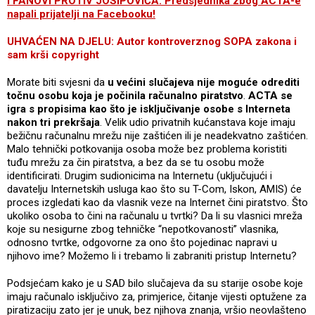
I FANOVI PROTIV JOSIPOVIĆA: Predsjednika zbog ACTA-e
napali prijatelji na Facebooku!
UHVAĆEN NA DJELU: Autor kontroverznog SOPA zakona i
sam krši copyright
Morate biti svjesni da
u većini slučajeva nije moguće odrediti
točnu osobu koja je počinila računalno piratstvo
.
ACTA se
igra s propisima kao što je isključivanje osobe s Interneta
nakon tri prekršaja
. Velik udio privatnih kućanstava koje imaju
bežičnu računalnu mrežu nije zaštićen ili je neadekvatno zaštićen.
Malo tehnički potkovanija osoba može bez problema koristiti
tuđu mrežu za čin piratstva, a bez da se tu osobu može
identificirati. Drugim sudionicima na Internetu (uključujući i
davatelju Internetskih usluga kao što su T-Com, Iskon, AMIS) će
proces izgledati kao da vlasnik veze na Internet čini piratstvo. Što
ukoliko osoba to čini na računalu u tvrtki? Da li su vlasnici mreža
koje su nesigurne zbog tehničke “nepotkovanosti” vlasnika,
odnosno tvrtke, odgovorne za ono što pojedinac napravi u
njihovo ime? Možemo li i trebamo li zabraniti pristup Internetu?
Podsjećam kako je u SAD bilo slučajeva da su starije osobe koje
imaju računalo isključivo za, primjerice, čitanje vijesti optužene za
piratizaciju zato jer je unuk, bez njihova znanja, vršio neovlašteno