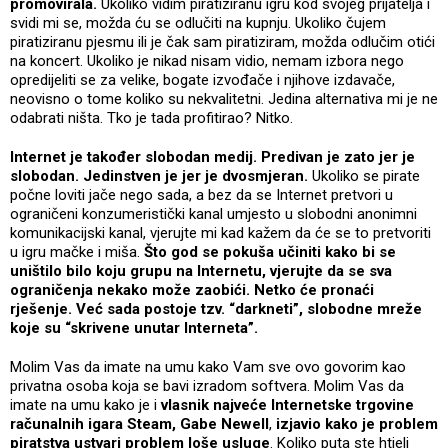
promovirala.
Ukoliko vidim piratiziranu igru kod svojeg prijatelja i
svidi mi se, možda ću se odlučiti na kupnju. Ukoliko čujem
piratiziranu pjesmu ili je čak sam piratiziram, možda odlučim otići
na koncert. Ukoliko je nikad nisam vidio, nemam izbora nego
opredijeliti se za velike, bogate izvođače i njihove izdavače,
neovisno o tome koliko su nekvalitetni. Jedina alternativa mi je ne
odabrati ništa. Tko je tada profitirao? Nitko.
Internet je također slobodan medij. Predivan je zato jer je
slobodan. Jedinstven je jer je dvosmjeran.
Ukoliko se pirate
počne loviti jače nego sada, a bez da se Internet pretvori u
ograničeni konzumeristički kanal umjesto u slobodni anonimni
komunikacijski kanal, vjerujte mi kad kažem da će se to pretvoriti
u igru mačke i miša.
Što god se pokuša učiniti kako bi se
uništilo bilo koju grupu na Internetu, vjerujte da se sva
ograničenja nekako može zaobići. Netko će pronaći
rješenje. Već sada postoje tzv. “darkneti”, slobodne mreže
koje su “skrivene unutar Interneta”.
Molim Vas da imate na umu kako Vam sve ovo govorim kao
privatna osoba koja se bavi izradom softvera. Molim Vas da
imate na umu kako je i
vlasnik najveće Internetske trgovine
računalnih igara Steam, Gabe Newell
,
izjavio kako je problem
piratstva ustvari problem loše usluge
. Koliko puta ste htjeli