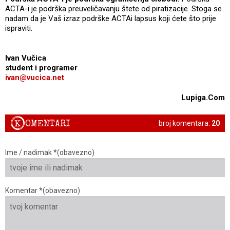
ACTA-i je podrška preuveličavanju štete od piratizacije. Stoga se
nadam da je Vaš izraz podrške ACTAi lapsus koji ćete što prije
ispraviti.
Ivan Vučica
student i programer
ivan@vucica.net
Lupiga.Com
K
OMENTARI
broj komentara:
20
Ime / nadimak *(obavezno)
Komentar *(obavezno)