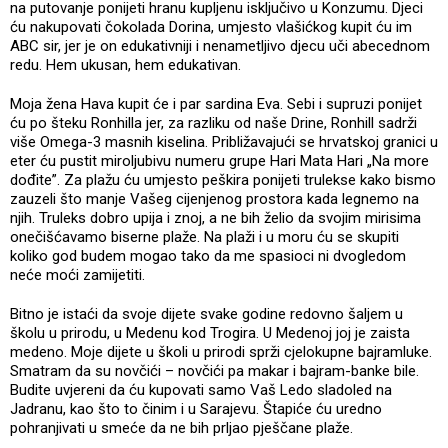
na putovanje ponijeti hranu kupljenu isključivo u Konzumu. Djeci
ću nakupovati čokolada Dorina, umjesto vlašićkog kupit ću im
ABC sir, jer je on edukativniji i nenametljivo djecu uči abecednom
redu. Hem ukusan, hem edukativan.
Moja žena Hava kupit će i par sardina Eva. Sebi i supruzi ponijet
ću po šteku Ronhilla jer, za razliku od naše Drine, Ronhill sadrži
više Omega-3 masnih kiselina. Približavajući se hrvatskoj granici u
eter ću pustit miroljubivu numeru grupe Hari Mata Hari „Na more
dođite”. Za plažu ću umjesto peškira ponijeti trulekse kako bismo
zauzeli što manje Vašeg cijenjenog prostora kada legnemo na
njih. Truleks dobro upija i znoj, a ne bih želio da svojim mirisima
onečišćavamo biserne plaže. Na plaži i u moru ću se skupiti
koliko god budem mogao tako da me spasioci ni dvogledom
neće moći zamijetiti.
Bitno je istaći da svoje dijete svake godine redovno šaljem u
školu u prirodu, u Medenu kod Trogira. U Medenoj joj je zaista
medeno. Moje dijete u školi u prirodi sprži cjelokupne bajramluke.
Smatram da su novčići – novčići pa makar i bajram-banke bile.
Budite uvjereni da ću kupovati samo Vaš Ledo sladoled na
Jadranu, kao što to činim i u Sarajevu. Štapiće ću uredno
pohranjivati u smeće da ne bih prljao pješčane plaže.