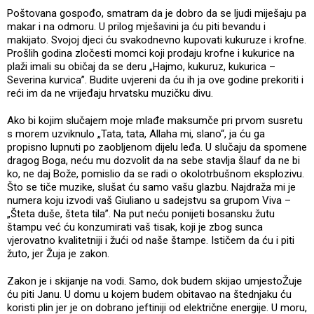
Poštovana gospođo, smatram da je dobro da se ljudi miješaju pa
makar i na odmoru. U prilog mješavini ja ću piti bevandu i
makijato. Svojoj djeci ću svakodnevno kupovati kukuruze i krofne.
Prošlih godina zločesti momci koji prodaju krofne i kukurice na
plaži imali su običaj da se deru „Hajmo, kukuruz, kukurica –
Severina kurvica”. Budite uvjereni da ću ih ja ove godine prekoriti i
reći im da ne vrijeđaju hrvatsku muzičku divu.
Ako bi kojim slučajem moje mlađe maksumče pri prvom susretu
s morem uzviknulo „Tata, tata, Allaha mi, slano“, ja ću ga
propisno lupnuti po zaobljenom dijelu leđa. U slučaju da spomene
dragog Boga, neću mu dozvolit da na sebe stavlja šlauf da ne bi
ko, ne daj Bože, pomislio da se radi o okolotrbušnom eksplozivu.
Što se tiče muzike, slušat ću samo vašu glazbu. Najdraža mi je
numera koju izvodi vaš Giuliano u sadejstvu sa grupom Viva –
„Šteta duše, šteta tila”. Na put neću ponijeti bosansku žutu
štampu već ću konzumirati vaš tisak, koji je zbog sunca
vjerovatno kvalitetniji i žući od naše štampe. Ističem da ću i piti
žuto, jer Žuja je zakon.
Zakon je i skijanje na vodi. Samo, dok budem skijao umjestoŽuje
ću piti Janu. U domu u kojem budem obitavao na štednjaku ću
koristi plin jer je on dobrano jeftiniji od električne energije. U moru,