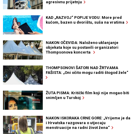
agresivnu prijetnju
KAD „RAZVOJ“ POPIJE VODU: More pred
kućom, bazen u dvorištu, suša na vratima
NAKON OČEVIDA: Naloženo uklanjanje
objekata koje su postavili organizatori
Thompsonova koncerta
THOMPSONOVI ŠATORI NAD ŽRTVAMA
FAŠISTA: „Oni očito mogu raditi štogod žele“
ŽUTA PISMA: Kritički film koji nije mogao biti
snimljen u Turskoj
NAKON ISKORAKA CRNE GORE: „Vrijeme je da
i Hrvatska razgovara o utjecaju
menstruacije na radni život žena“