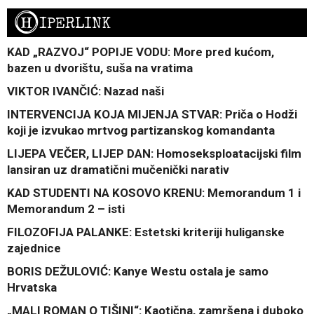
H
IPERLINK
KAD „RAZVOJ“ POPIJE VODU: More pred kućom,
bazen u dvorištu, suša na vratima
VIKTOR IVANČIĆ: Nazad naši
INTERVENCIJA KOJA MIJENJA STVAR: Priča o Hodži
koji je izvukao mrtvog partizanskog komandanta
LIJEPA VEČER, LIJEP DAN: Homoseksploatacijski film
lansiran uz dramatični mučenički narativ
KAD STUDENTI NA KOSOVO KRENU: Memorandum 1 i
Memorandum 2 – isti
FILOZOFIJA PALANKE: Estetski kriteriji huliganske
zajednice
BORIS DEŽULOVIĆ: Kanye Westu ostala je samo
Hrvatska
„MALI ROMAN O TIŠINI“: Kaotična, zamršena i duboko