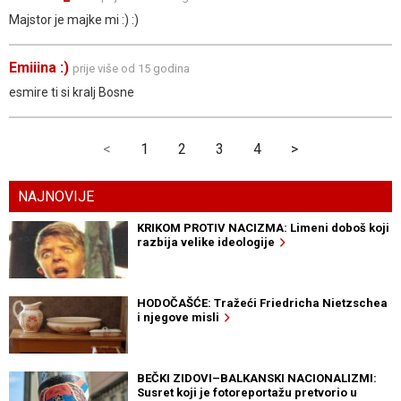
Majstor je majke mi :) :)
Emiiina :)
prije više od 15 godina
esmire ti si kralj Bosne
<
1
2
3
4
>
NAJNOVIJE
KRIKOM PROTIV NACIZMA: Limeni doboš koji
razbija velike ideologije
HODOČAŠĆE: Tražeći Friedricha Nietzschea
i njegove misli
BEČKI ZIDOVI–BALKANSKI NACIONALIZMI:
Susret koji je fotoreportažu pretvorio u