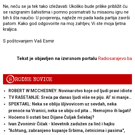
Ne, neću se ja tek tako izležavati. Ukoliko bude prilike približit ću
se razigranim šahistima i pomno posmatrati tu misaonu igru ne
bih li šta naučio. U povjerenju, najteže mi pada kada partija završi
patom. Kako god odgovorite na moj zahtjev, Vi ste moja ljetna
kraljica.
S poštovanjem Vaš Esmir
Tekst je objavljen na izvrsnom portalu
Radiosarajevo.ba
S
RODNE NOVICE
ROBERT W MCCHESNEY: Novinarstvo koje od ljudi pravi idiote
TV RAŠETANJE: Sreća pa danas ljudi više ne piju. Al’ ni manje…
SPEKTAKL: Neka se obliju šljivovicom uz sevdah, neka
prenoće na Vranici, neka se ubiju od pita … Nemojmo ih lagati!
Hoćemo li ostati bez Dijane Čuljak Šelebaj?
Ivan Zvonimir Čičak - klevetnik zadužen za linč i hajku
"Achtung, zabranjeno kupanje Srbima, četnicima i pasima",