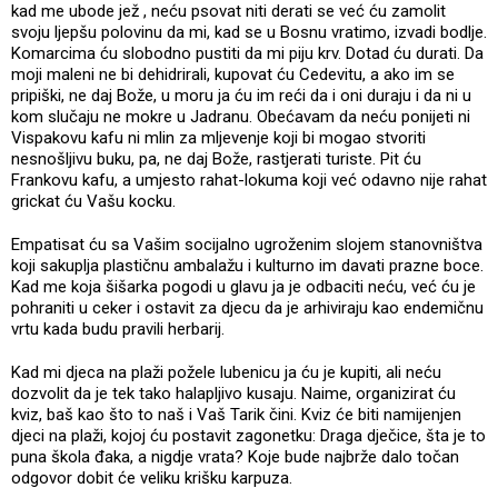
kad me ubode jež , neću psovat niti derati se već ću zamolit
svoju ljepšu polovinu da mi, kad se u Bosnu vratimo, izvadi bodlje.
Komarcima ću slobodno pustiti da mi piju krv. Dotad ću durati. Da
moji maleni ne bi dehidrirali, kupovat ću Cedevitu, a ako im se
pripiški, ne daj Bože, u moru ja ću im reći da i oni duraju i da ni u
kom slučaju ne mokre u Jadranu. Obećavam da neću ponijeti ni
Vispakovu kafu ni mlin za mljevenje koji bi mogao stvoriti
nesnošljivu buku, pa, ne daj Bože, rastjerati turiste. Pit ću
Frankovu kafu, a umjesto rahat-lokuma koji već odavno nije rahat
grickat ću Vašu kocku.
Empatisat ću sa Vašim socijalno ugroženim slojem stanovništva
koji sakuplja plastičnu ambalažu i kulturno im davati prazne boce.
Kad me koja šišarka pogodi u glavu ja je odbaciti neću, već ću je
pohraniti u ceker i ostavit za djecu da je arhiviraju kao endemičnu
vrtu kada budu pravili herbarij.
Kad mi djeca na plaži požele lubenicu ja ću je kupiti, ali neću
dozvolit da je tek tako halapljivo kusaju. Naime, organizirat ću
kviz, baš kao što to naš i Vaš Tarik čini. Kviz će biti namijenjen
djeci na plaži, kojoj ću postavit zagonetku: Draga dječice, šta je to
puna škola đaka, a nigdje vrata? Koje bude najbrže dalo točan
odgovor dobit će veliku krišku karpuza.