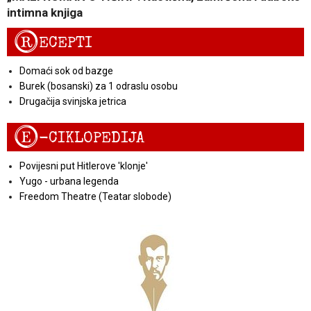
intimna knjiga
R
ECEPTI
Domaći sok od bazge
Burek (bosanski) za 1 odraslu osobu
Drugačija svinjska jetrica
E
-CIKLOPEDIJA
Povijesni put Hitlerove 'klonje'
Yugo - urbana legenda
Freedom Theatre (Teatar slobode)