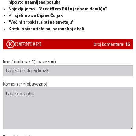
nipošto usamljena poruka
Najavljujemo - "Središtem BiH u jednom dan(h)u"
Prisjetimo se Dijane Čuljak
"Većini srpski turisti ne smetaju"
Kratki opis turista na jadranskoj obali
K
OMENTARI
broj komentara:
16
Ime / nadimak *(obavezno)
Komentar *(obavezno)