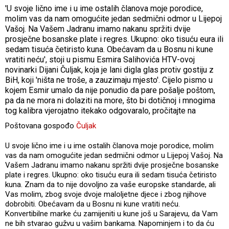
'U svoje lično ime i u ime ostalih članova moje porodice,
molim vas da nam omogućite jedan sedmični odmor u Lijepoj
Vašoj. Na Vašem Jadranu imamo nakanu spržiti dvije
prosječne bosanske plate i regres. Ukupno: oko tisuću eura ili
sedam tisuća četiristo kuna. Obećavam da u Bosnu ni kune
vratiti neću', stoji u pismu Esmira Salihovića HTV-ovoj
novinarki Dijani Čuljak, koja je lani digla glas protiv gostiju z
BiH, koji 'ništa ne troše, a zauzimaju mjesto'. Cijelo pismo u
kojem Esmir umalo da nije ponudio da pare pošalje poštom,
pa da ne mora ni dolaziti na more, što bi dotičnoj i mnogima
tog kalibra vjerojatno itekako odgovaralo, pročitajte na
Poštovana gospođo
Čuljak
U svoje lično ime i u ime ostalih članova moje porodice, molim
vas da nam omogućite jedan sedmični odmor u Lijepoj Vašoj. Na
Vašem Jadranu imamo nakanu spržiti dvije prosječne bosanske
plate i regres. Ukupno: oko tisuću eura ili sedam tisuća četiristo
kuna. Znam da to nije dovoljno za vaše europske standarde, ali
Vas molim, zbog svoje dvoje maloljetne djece i zbog njihove
dobrobiti. Obećavam da u Bosnu ni kune vratiti neću.
Konvertibilne marke ću zamijeniti u kune još u Sarajevu, da Vam
ne bih stvarao gužvu u vašim bankama. Napominjem i to da ću