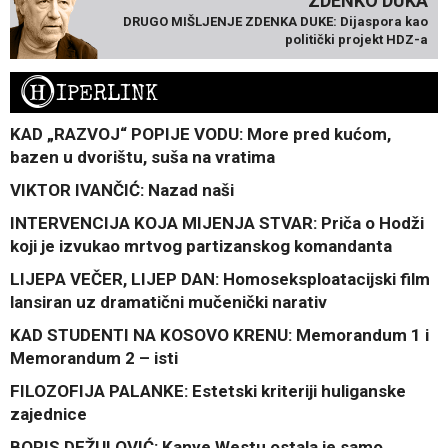
ZDENKO DUKA
DRUGO MIŠLJENJE ZDENKA DUKE: Dijaspora kao
politički projekt HDZ-a
H
IPERLINK
KAD „RAZVOJ“ POPIJE VODU: More pred kućom,
bazen u dvorištu, suša na vratima
VIKTOR IVANČIĆ: Nazad naši
INTERVENCIJA KOJA MIJENJA STVAR: Priča o Hodži
koji je izvukao mrtvog partizanskog komandanta
LIJEPA VEČER, LIJEP DAN: Homoseksploatacijski film
lansiran uz dramatični mučenički narativ
KAD STUDENTI NA KOSOVO KRENU: Memorandum 1 i
Memorandum 2 – isti
FILOZOFIJA PALANKE: Estetski kriteriji huliganske
zajednice
BORIS DEŽULOVIĆ: Kanye Westu ostala je samo