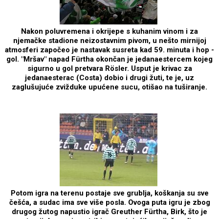
Nakon poluvremena i okrijepe s kuhanim vinom i za
njemačke stadione neizostavnim pivom, u nešto mirnijoj
atmosferi započeo je nastavak susreta kad 59. minuta i hop -
gol. "Mršav" napad Fürtha okončan je jedanaestercem kojeg
sigurno u gol pretvara Rösler. Usput je krivac za
jedanaesterac (Costa) dobio i drugi žuti, te je, uz
zaglušujuće zvižduke upućene sucu, otišao na tuširanje.
Potom igra na terenu postaje sve grublja, koškanja su sve
češća, a sudac ima sve više posla. Ovoga puta igru je zbog
drugog žutog napustio igrač Greuther Fürtha, Birk, što je