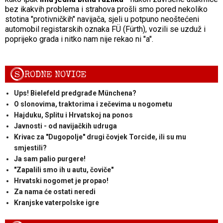
bez ikakvih problema i strahova prošli smo pored nekoliko
stotina "protivničkih" navijača, sjeli u potpuno neoštećeni
automobil registarskih oznaka FÜ (Fürth), vozili se uzduž i
poprijeko grada i nitko nam nije rekao ni "a".
S
RODNE NOVICE
Ups! Bielefeld predgrađe Münchena?
O slonovima, traktorima i zečevima u nogometu
Hajduku, Splitu i Hrvatskoj na ponos
Javnosti - od navijačkih udruga
Krivac za "Dugopolje" drugi čovjek Torcide, ili su mu
smjestili?
Ja sam palio purgere!
"Zapalili smo ih u autu, čoviče"
Hrvatski nogomet je propao!
Za nama će ostati neredi
Kranjske vaterpolske igre