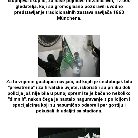
stupnjeva skupilo, za naše pojmove nezamislivih, 17.000
gledatelja, koji su gromoglasno pozdravili uvodno
predstavljanje tradicionalnih zastava navijača 1860
Münchena.
Za to vrijeme gostujući navijači, od kojih je šestotinjak bilo
"prevatreno" i za hrvatske uvjete, iskoristili su priliku dok
policija još nije bila u punoj spremi te je bačeno nekoliko
"dimnih", nakon čega je nastalo naguravanje s policijom i
specijalcima koji su nasumično odabrali par gostiju i
pokušali ih udaljiti sa stadiona.