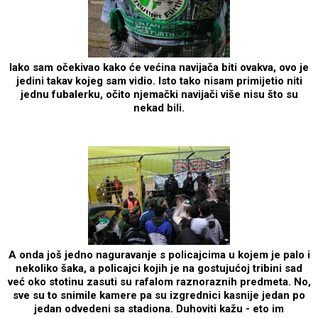
Iako sam očekivao kako će većina navijača biti ovakva, ovo je
jedini takav kojeg sam vidio. Isto tako nisam primijetio niti
jednu fubalerku, očito njemački navijači više nisu što su
nekad bili.
A onda još jedno naguravanje s policajcima u kojem je palo i
nekoliko šaka, a policajci kojih je na gostujućoj tribini sad
već oko stotinu zasuti su rafalom raznoraznih predmeta. No,
sve su to snimile kamere pa su izgrednici kasnije jedan po
jedan odvedeni sa stadiona. Duhoviti kažu - eto im