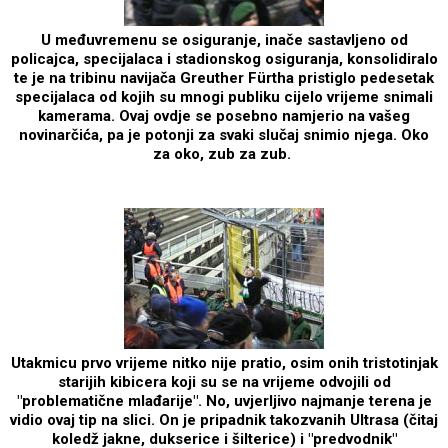
U međuvremenu se osiguranje, inače sastavljeno od
policajca, specijalaca i stadionskog osiguranja, konsolidiralo
te je na tribinu navijača Greuther Fürtha pristiglo pedesetak
specijalaca od kojih su mnogi publiku cijelo vrijeme snimali
kamerama. Ovaj ovdje se posebno namjerio na vašeg
novinarčića, pa je potonji za svaki slučaj snimio njega. Oko
za oko, zub za zub.
Utakmicu prvo vrijeme nitko nije pratio, osim onih tristotinjak
starijih kibicera koji su se na vrijeme odvojili od
"problematične mlađarije". No, uvjerljivo najmanje terena je
vidio ovaj tip na slici. On je pripadnik takozvanih Ultrasa (čitaj
koledž jakne, dukserice i šilterice) i "predvodnik"