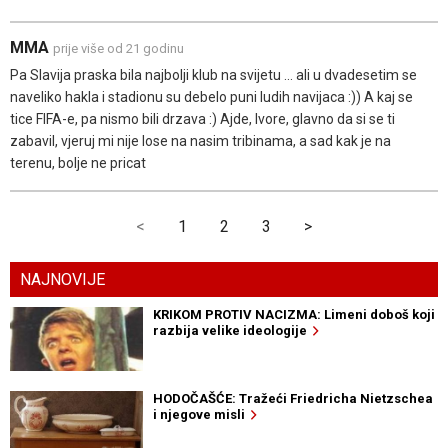
MMA
prije više od 21 godinu
Pa Slavija praska bila najbolji klub na svijetu ... ali u dvadesetim se
naveliko hakla i stadionu su debelo puni ludih navijaca :)) A kaj se
tice FIFA-e, pa nismo bili drzava :) Ajde, Ivore, glavno da si se ti
zabavil, vjeruj mi nije lose na nasim tribinama, a sad kak je na
terenu, bolje ne pricat
<
1
2
3
>
NAJNOVIJE
KRIKOM PROTIV NACIZMA: Limeni doboš koji
razbija velike ideologije
HODOČAŠĆE: Tražeći Friedricha Nietzschea
i njegove misli