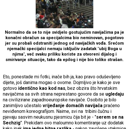
Normalno da se to nije svidjelo gostujućim navijačima pa je
konačni obračun sa specijalcima bio neminovan, pogotovo
jer su probali odstraniti jednog od navijačkih vođa. Srećom
njemački specijalci nemaju isključiv zadatak "ubij Boga u
njima", već svaku priliku koriste za otvoreni dijalog i
smirivanje situacije, tako da epilog i nije bio toliko strašan.
Eto, ponestade mi fotki, inače bih ja, kao pravo oduševljeno
dijete, još danima mogao o ovome. Dojmljivo je kako je sve
gotovo
identično kao kod nas
, bez obzira što hrvatskim
navijačima sa svih strana neprestano govore da se
ugledaju
na civilizirane zapadnoeuropske navijače. Osobito je bilo
zanimljivo učestalo
vrijeđanje domaćih navijača
praćeno
neviđenom koreografijom. Naime, svi na tribini čučnu i
pjevaju sasvim neukusnu pjesmicu čija bit je - "
serem se na
Sechzig
". Prekidam ovo maloumno komentiranje uz dodatak
kako ipak
ima jedna bitna razlika
- nakon završene utakmice