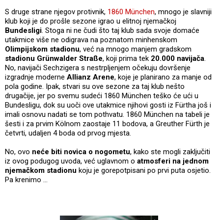
S druge strane njegov protivnik,
1860 München
, mnogo je slavniji
klub koji je do prošle sezone igrao u elitnoj njemačkoj
Bundesligi
. Stoga ni ne čudi što taj klub sada svoje domaće
utakmice više ne odigrava na poznatom minhenskom
Olimpijskom stadionu
, već na mnogo manjem gradskom
stadionu Grünwalder Straße
, koji prima tek
20.000 navijača
.
No, navijači Sechzigera s nestrpljenjem očekuju dovršenje
izgradnje moderne
Allianz Arene
, koje je planirano za manje od
pola godine. Ipak, stvari su ove sezone za taj klub nešto
drugačije, jer po svemu sudeći 1860 München teško će ući u
Bundesligu, dok su uoči ove utakmice njihovi gosti iz Fürtha još i
imali osnovu nadati se tom pothvatu. 1860 München na tabeli je
šesti i za prvim Kölnom zaostaje 11 bodova, a Greuther Fürth je
četvrti, udaljen 4 boda od prvog mjesta.
No, ovo
neće biti novica o nogometu
, kako ste mogli zaključiti
iz ovog podugog uvoda, već uglavnom o
atmosferi na jednom
njemačkom stadionu
koju je gorepotpisani po prvi puta osjetio.
Pa krenimo ...