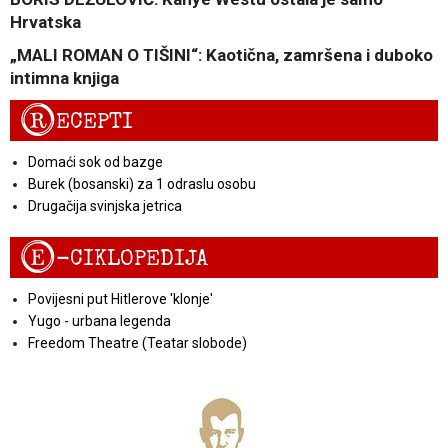
Hrvatska
„MALI ROMAN O TIŠINI“: Kaotična, zamršena i duboko
intimna knjiga
R
ECEPTI
Domaći sok od bazge
Burek (bosanski) za 1 odraslu osobu
Drugačija svinjska jetrica
E
-CIKLOPEDIJA
Povijesni put Hitlerove 'klonje'
Yugo - urbana legenda
Freedom Theatre (Teatar slobode)