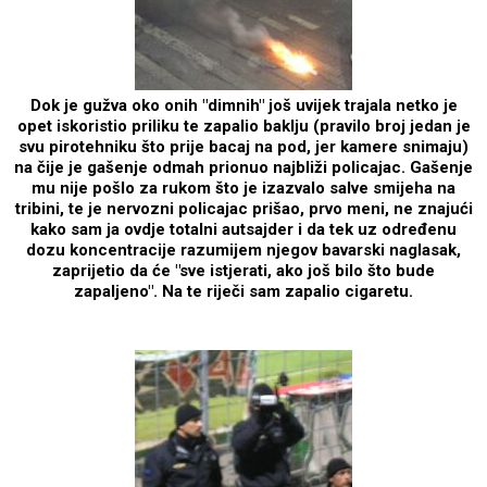
Dok je gužva oko onih "dimnih" još uvijek trajala netko je
opet iskoristio priliku te zapalio baklju (pravilo broj jedan je
svu pirotehniku što prije bacaj na pod, jer kamere snimaju)
na čije je gašenje odmah prionuo najbliži policajac. Gašenje
mu nije pošlo za rukom što je izazvalo salve smijeha na
tribini, te je nervozni policajac prišao, prvo meni, ne znajući
kako sam ja ovdje totalni autsajder i da tek uz određenu
dozu koncentracije razumijem njegov bavarski naglasak,
zaprijetio da će "sve istjerati, ako još bilo što bude
zapaljeno". Na te riječi sam zapalio cigaretu.