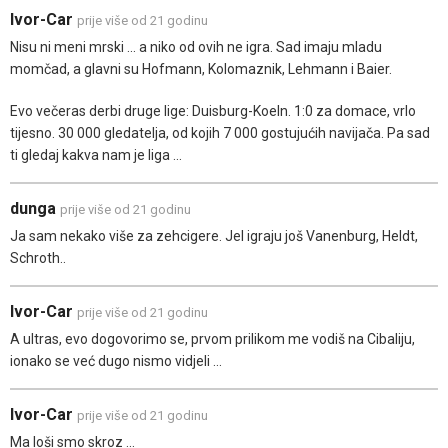
Ivor-Car
prije više od 21 godinu
Nisu ni meni mrski ... a niko od ovih ne igra. Sad imaju mladu
momčad, a glavni su Hofmann, Kolomaznik, Lehmann i Baier.
Evo večeras derbi druge lige: Duisburg-Koeln. 1:0 za domace, vrlo
tijesno. 30 000 gledatelja, od kojih 7 000 gostujućih navijača. Pa sad
ti gledaj kakva nam je liga ...
dunga
prije više od 21 godinu
Ja sam nekako više za zehcigere. Jel igraju još Vanenburg, Heldt,
Schroth..
Ivor-Car
prije više od 21 godinu
A ultras, evo dogovorimo se, prvom prilikom me vodiš na Cibaliju,
ionako se već dugo nismo vidjeli ...
Ivor-Car
prije više od 21 godinu
Ma loši smo skroz ...