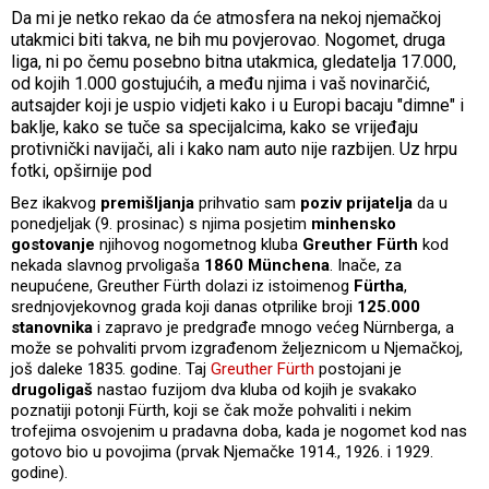
Da mi je netko rekao da će atmosfera na nekoj njemačkoj
utakmici biti takva, ne bih mu povjerovao. Nogomet, druga
liga, ni po čemu posebno bitna utakmica, gledatelja 17.000,
od kojih 1.000 gostujućih, a među njima i vaš novinarčić,
autsajder koji je uspio vidjeti kako i u Europi bacaju "dimne" i
baklje, kako se tuče sa specijalcima, kako se vrijeđaju
protivnički navijači, ali i kako nam auto nije razbijen. Uz hrpu
fotki, opširnije pod
Bez ikakvog
premišljanja
prihvatio sam
poziv prijatelja
da u
ponedjeljak (9. prosinac) s njima posjetim
minhensko
gostovanje
njihovog nogometnog kluba
Greuther Fürth
kod
nekada slavnog prvoligaša
1860 Münchena
. Inače, za
neupućene, Greuther Fürth dolazi iz istoimenog
Fürtha
,
srednjovjekovnog grada koji danas otprilike broji
125.000
stanovnika
i zapravo je predgrađe mnogo većeg Nürnberga, a
može se pohvaliti prvom izgrađenom željeznicom u Njemačkoj,
još daleke 1835. godine. Taj
Greuther Fürth
postojani je
drugoligaš
nastao fuzijom dva kluba od kojih je svakako
poznatiji potonji Fürth, koji se čak može pohvaliti i nekim
trofejima osvojenim u pradavna doba, kada je nogomet kod nas
gotovo bio u povojima (prvak Njemačke 1914., 1926. i 1929.
godine).