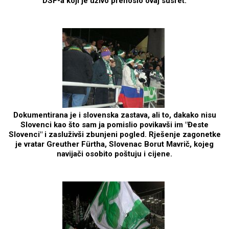
DSF-a koji je uživo prenosio ovaj susret.
Dokumentirana je i slovenska zastava, ali to, dakako nisu
Slovenci kao što sam ja pomislio povikavši im "Đeste
Slovenci" i zasluživši zbunjeni pogled. Rješenje zagonetke
je vratar Greuther Fürtha, Slovenac Borut Mavrič, kojeg
navijači osobito poštuju i cijene.