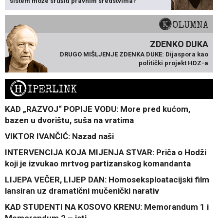
sistem može srušiti pravnim sredstvima?
KOLUMNA
ZDENKO DUKA
DRUGO MIŠLJENJE ZDENKA DUKE: Dijaspora kao
politički projekt HDZ-a
H
IPERLINK
KAD „RAZVOJ“ POPIJE VODU: More pred kućom,
bazen u dvorištu, suša na vratima
VIKTOR IVANČIĆ: Nazad naši
INTERVENCIJA KOJA MIJENJA STVAR: Priča o Hodži
koji je izvukao mrtvog partizanskog komandanta
LIJEPA VEČER, LIJEP DAN: Homoseksploatacijski film
lansiran uz dramatični mučenički narativ
KAD STUDENTI NA KOSOVO KRENU: Memorandum 1 i
Memorandum 2 – isti