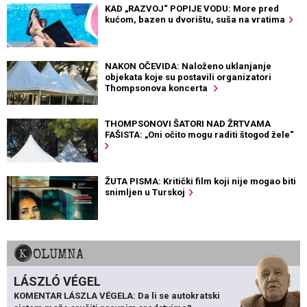
KAD „RAZVOJ“ POPIJE VODU: More pred
kućom, bazen u dvorištu, suša na vratima
NAKON OČEVIDA: Naloženo uklanjanje
objekata koje su postavili organizatori
Thompsonova koncerta
THOMPSONOVI ŠATORI NAD ŽRTVAMA
FAŠISTA: „Oni očito mogu raditi štogod žele“
ŽUTA PISMA: Kritički film koji nije mogao biti
snimljen u Turskoj
KOLUMNA
LÁSZLÓ VÉGEL
KOMENTAR LÁSZLA VÉGELA: Da li se autokratski