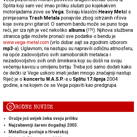
Splita koji sam već imao priliku slušati po kojekakvim
motorijadama zove se
Vega
. Sviraju klasični
Heavy Met
al s
primjesama
Trash Metala
ponajviše zbog istrzanih rifova
koje svira prvi gitarist. O samom bandu može se puno toga
reći, jer iza njih je već nekoliko
albuma
(!?!). Njihova službena
stranica gdje možete pronaći sve podatke o bendu je
www.vega-metal.com
(vrlo dobar sajt sa zgodnim izborom
mp3
-a). Uglavnom, na nastupu su napravili odličnu atmosferu,
na opće zadovoljstvo svih samoborskih metalaca i
nezadovoljstvo svih onih šminkera koji su došli na svoju
večernju kavicu u omiljenu birtiju. Treba još samo dodati kako
će dečki iz Vege uskoro imati jedan mnogo značajniji nastup.
Riječ je o
koncertu W.A.S.P.
-a u
Splitu 17.lipnja
2004.
godine, a na kojem će se Vega pojaviti kao predgrupa.
S
RODNE NOVICE
Oružje još uvijek čeka svoju priliku
Najzabavniji šareni događaji 2003.
Metallica gostuje u Hrvatskoj