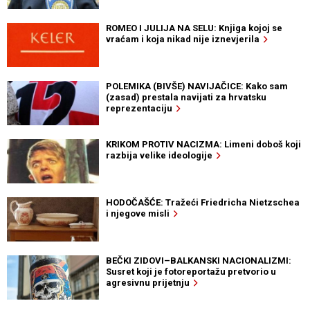
ROMEO I JULIJA NA SELU: Knjiga kojoj se
vraćam i koja nikad nije iznevjerila
POLEMIKA (BIVŠE) NAVIJAČICE: Kako sam
(zasad) prestala navijati za hrvatsku
reprezentaciju
KRIKOM PROTIV NACIZMA: Limeni doboš koji
razbija velike ideologije
HODOČAŠĆE: Tražeći Friedricha Nietzschea
i njegove misli
BEČKI ZIDOVI–BALKANSKI NACIONALIZMI:
Susret koji je fotoreportažu pretvorio u
agresivnu prijetnju