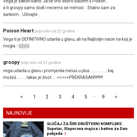
Vega je zakon band. Ja se vrlo dobro slažem s Poison...
a ti groopy samo dođi i nećemo se mimoić... Stalno sam za
šankom... Uživajte...
Poison Heart
prije više od 22 godine
Vega ti je DEFINITIVNO udarila u glavu, ali na Najboljin nacin na koji je
mogla :-)))))))
groopy
prije više od 22 godine
vega udarila u glavu i promjenila minus u plus....................kaj
možeš...........takav je život......>>>>>PREKRASAN!!!!!!!!!!
…
<
1
2
3
4
5
9
>
NAJNOVIJE
SLUČAJ ZA ŠIRI DRUŠTVENI KOMPLEKS:
Supetar, Slayerova majica i batine za Dan
pobjede