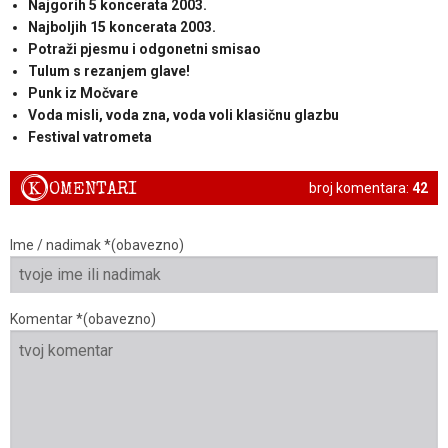
Najgorih 5 koncerata 2003.
Najboljih 15 koncerata 2003.
Potraži pjesmu i odgonetni smisao
Tulum s rezanjem glave!
Punk iz Močvare
Voda misli, voda zna, voda voli klasičnu glazbu
Festival vatrometa
K
OMENTARI
broj komentara:
42
Ime / nadimak *(obavezno)
Komentar *(obavezno)