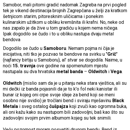
Samobor, mali pitomi gradić nadomak Zagreba na prvi pogled
tek je vikend destinacija brojnih Zagrepčana u želji za kratkom
šetnjicom starim, pitoresknim uličicama i ponekim
kulinarskim užitkom u obliku kremšnita ili krafni. No, neke od
nas zapalo je da žive u tom gradiću u kojem nema ničega.
Ipak dogodilo se čudo i to u obliku nastupa dvaju metal
bendova
Dogodilo se čudo u
Samoboru
. Nemam pojma ni čija je
inicijativa, niti tko je pozvao te bendove na svirku u "
Grič
"
(najfancy birtiju u Samoboru), al' stvar se dogodila. Naime, u
noći
15. travnja
ove godine na spomenutom mjestu
nastupala su dva hrvatska
metal banda
–
Oldwitch
i
Vega
.
Oldwitch
(mislio sam da je u pitanju neka stara vještica, ali su
mi dečki iz banda pojasnili da je to k'o fol neki kanistar ili
bunar iz kojeg oni crpe svoje ideje za bend koji se meni
osobno nije svidio) je tročlani bend i sviraju mješavinu
Black
Metala
i sveg ostalog
čušpajza
koji zvuči kao ogromna buka,
ali oni kažu kako su nastupom bili zadovoljni, baš kao što su
zadovoljni svojim prvim albumom kojeg su tek snimili.
Veću pozornost moram posvetiti drugom bendu. Bend iz