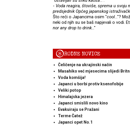
"
ostavljali su sliku kaosa
...".
-
Voda reagira, štoviše, sprema u svoju m
predsjednik Općeg japanskog istraživačk
Što reći o Japancima osim "
cool
..."? Mo
neki od njih su se baš napjevali o vodi. Et
nor any drop to drink
..."
S
RODNE NOVICE
Čeličenje na ukrajinski način
Masahiko već mjesecima slijedi Britne
Voda komšija!
Japanci u borbi protiv ksenofobije
Veliki potop
Himalajska jezera
Japanci smislili novo kino
Evakuiraju se Pražani
Terme Čatež
Japanci opet No.1