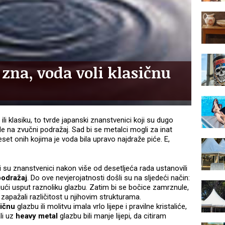
 zna, voda voli klasičnu
ili klasiku, to tvrde japanski znanstvenici koji su dugo
e na zvučni podražaj. Sad bi se metalci mogli za inat
et onih kojima je voda bila upravo najdraže piće. E,
i su znanstvenici nakon više od desetljeća rada ustanovili
podražaj
. Do ove nevjerojatnosti došli su na sljedeći način:
ući usput raznoliku glazbu. Zatim bi se bočice zamrznule,
 zapažali različitost u njihovim strukturama.
sičnu
glazbu ili molitvu imala vrlo lijepe i pravilne kristaliće,
li uz
heavy metal
glazbu bili manje lijepi, da citiram