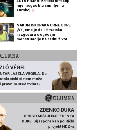
ŽUTA PISMA: Kritički film koji
nije mogao biti snimljen u
Turskoj
NAKON ISKORAKA CRNE GORE:
„Vrijeme je da i Hrvatska
razgovara o utjecaju
menstruacije na radni život
žena“
KOLUMNA
ZLÓ VÉGEL
NTAR LÁSZLA VÉGELA: Da
 autokratski sistem može
ti pravnim sredstvima?
KOLUMNA
ZDENKO DUKA
DRUGO MIŠLJENJE ZDENKA
DUKE: Dijaspora kao politički
projekt HDZ-a