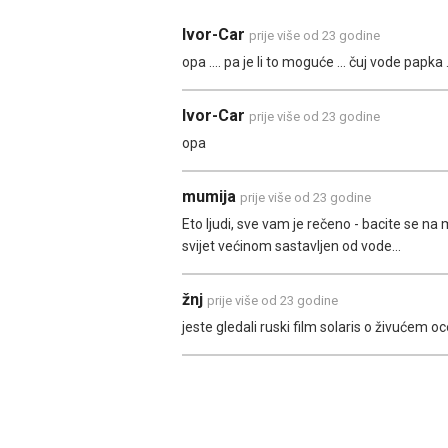
Ivor-Car
prije više od 23 godine
opa .... pa je li to moguće ... čuj vode papka ...
Ivor-Car
prije više od 23 godine
opa
mumija
prije više od 23 godine
Eto ljudi, sve vam je rečeno - bacite se na 
svijet većinom sastavljen od vode...
žnj
prije više od 23 godine
jeste gledali ruski film solaris o živućem o