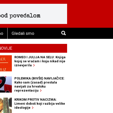
mo
Gledali smo
NOVIJE
ROMEO I JULIJA NA SELU: Knjiga
kojoj se vraćam i koja nikad nije
iznevjerila
POLEMIKA (BIVŠE) NAVIJAČICE:
Kako sam (zasad) prestala
navijati za hrvatsku
reprezentaciju
KRIKOM PROTIV NACIZMA:
Limeni doboš koji razbija velike
ideologije