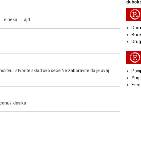
duboko
R
. e neka ..... ajd
Doma
Bure
Druga
E
molitvu i stvorite sklad oko sebe.Ne zaboravite da je ovaj
Povij
Yugo
Free
ceanu? klasika