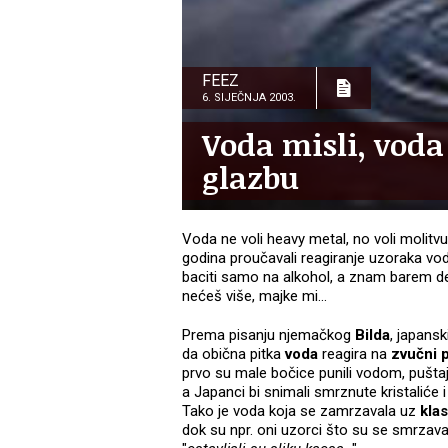
FEEZ
6. SIJEČNJA 2003.
Voda misli, voda
glazbu
Voda ne voli heavy metal, no voli molitvu 
godina proučavali reagiranje uzoraka vod
baciti samo na alkohol, a znam barem des
nećeš više, majke mi...
Prema pisanju njemačkog
Bilda
, japansk
da obična pitka
voda
reagira na
zvučni 
prvo su male bočice punili vodom, puštaj
a Japanci bi snimali smrznute kristaliće i
Tako je voda koja se zamrzavala uz
kla
dok su npr. oni uzorci što su se smrzava