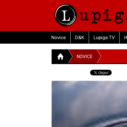
Novice
D&K
Lupiga TV
H
NOVICE