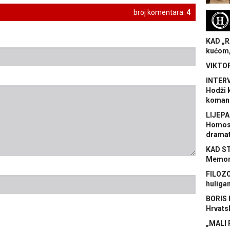
broj komentara:
4
H
KAD „R
kućom,
VIKTOR
INTERV
Hodži 
koman
LIJEPA
Homose
dramat
KAD S
Memora
FILOZO
huliga
BORIS 
Hrvats
„MALI 