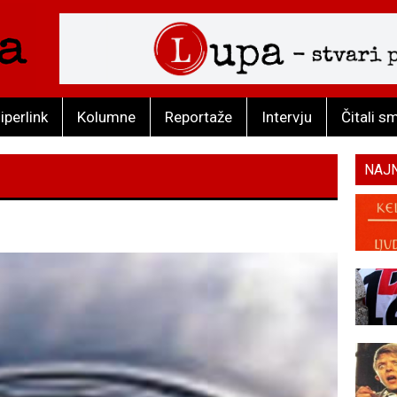
iperlink
Kolumne
Reportaže
Intervju
Čitali s
NAJ