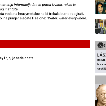
emoriju informacije što ih prima izvana, rekao je
og instituta
.
žda voda na heavymetalce ne bi trebala burno reagirati,
o, na primjer sjećate li se one: "
Water, water everywhere,
LÁS
y i njoj je sada dosta!
KOME
li se
sruši