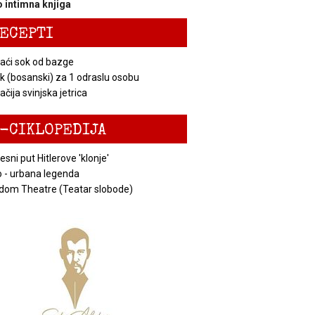
 intimna knjiga
ECEPTI
ći sok od bazge
k (bosanski) za 1 odraslu osobu
čija svinjska jetrica
-CIKLOPEDIJA
esni put Hitlerove 'klonje'
 - urbana legenda
dom Theatre (Teatar slobode)