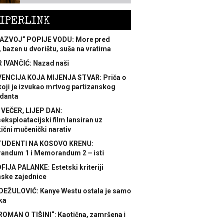
IPERLINK
AZVOJ“ POPIJE VODU: More pred
 bazen u dvorištu, suša na vratima
 IVANČIĆ: Nazad naši
ENCIJA KOJA MIJENJA STVAR: Priča o
koji je izvukao mrtvog partizanskog
danta
 VEČER, LIJEP DAN:
ksploatacijski film lansiran uz
ični mučenički narativ
TUDENTI NA KOSOVO KRENU:
ndum 1 i Memorandum 2 – isti
FIJA PALANKE: Estetski kriteriji
nske zajednice
DEŽULOVIĆ: Kanye Westu ostala je samo
ka
ROMAN O TIŠINI“: Kaotična, zamršena i