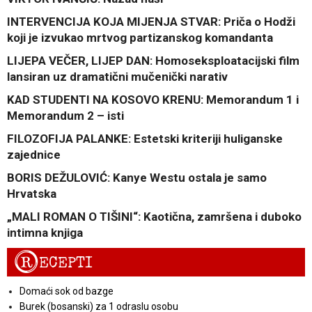
INTERVENCIJA KOJA MIJENJA STVAR: Priča o Hodži
koji je izvukao mrtvog partizanskog komandanta
LIJEPA VEČER, LIJEP DAN: Homoseksploatacijski film
lansiran uz dramatični mučenički narativ
KAD STUDENTI NA KOSOVO KRENU: Memorandum 1 i
Memorandum 2 – isti
FILOZOFIJA PALANKE: Estetski kriteriji huliganske
zajednice
BORIS DEŽULOVIĆ: Kanye Westu ostala je samo
Hrvatska
„MALI ROMAN O TIŠINI“: Kaotična, zamršena i duboko
intimna knjiga
R
ECEPTI
Domaći sok od bazge
Burek (bosanski) za 1 odraslu osobu