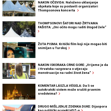
NAKON OČEVIDA: Naloženo uklanjanje
objekata koje su postavili organizatori
Thompsonova koncerta
THOMPSONOVI ŠATORI NAD ŽRTVAMA
FAŠISTA: „Oni očito mogu raditi štogod žele“
ŽUTA PISMA: Kritički film koji nije mogao biti
snimljen u Turskoj
NAKON ISKORAKA CRNE GORE: „Vrijeme je da
i Hrvatska razgovara o utjecaju
menstruacije na radni život žena“
KOMENTAR LÁSZLA VÉGELA: Da li se
autokratski sistem može srušiti pravnim
sredstvima?
DRUGO MIŠLJENJE ZDENKA DUKE: Dijaspora
kao politički projekt HDZ-a