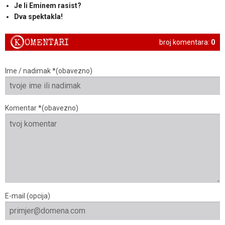
Je li Eminem rasist?
Dva spektakla!
K
OMENTARI
broj komentara:
0
Ime / nadimak *(obavezno)
Komentar *(obavezno)
E-mail (opcija)