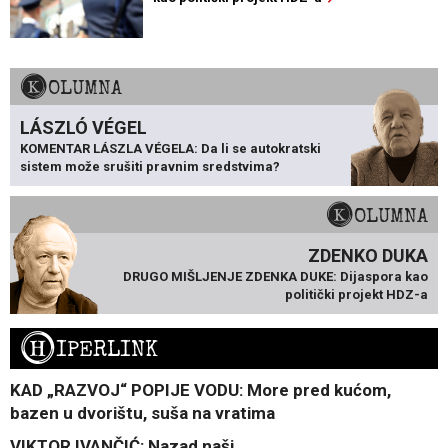
KOLUMNA
LÁSZLÓ VÉGEL
KOMENTAR LÁSZLA VÉGELA: Da li se autokratski
sistem može srušiti pravnim sredstvima?
KOLUMNA
ZDENKO DUKA
DRUGO MIŠLJENJE ZDENKA DUKE: Dijaspora kao
politički projekt HDZ-a
H
IPERLINK
KAD „RAZVOJ“ POPIJE VODU: More pred kućom,
bazen u dvorištu, suša na vratima
VIKTOR IVANČIĆ: Nazad naši