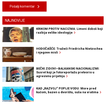
Pošalji komentar
NAJNOVIJE
KRIKOM PROTIV NACIZMA: Limeni doboš koji
razbija velike ideologije
HODOČAŠĆE: Tražeći Friedricha Nietzschea
i njegove misli
BEČKI ZIDOVI–BALKANSKI NACIONALIZMI:
Susret koji je fotoreportažu pretvorio u
agresivnu prijetnju
KAD „RAZVOJ“ POPIJE VODU: More pred
kućom, bazen u dvorištu, suša na vratima