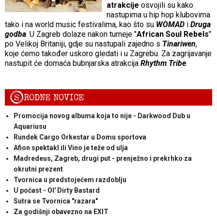
atrakcije
osvojili su kako
nastupima u hip hop klubovima
tako i na world music festivalima, kao što su
WOMAD
i
Druga
godba
. U Zagreb dolaze nakon turneje "
African Soul Rebels
"
po Velikoj Britaniji, gdje su nastupali zajedno s
Tinariwen
,
koje ćemo također uskoro gledati i u Zagrebu. Za zagrijavanje
nastupit će domaća bubnjarska atrakcija
Rhythm Tribe
.
S
RODNE NOVICE
Promocija novog albuma koja to nije - Darkwood Dub u
Aquariusu
Rundek Cargo Orkestar u Domu sportova
Afion spektakl ili Vino je teže od ulja
Madredeus, Zagreb, drugi put - prenježno i prekrhko za
okrutni prezent
Tvornica u predstojećem razdoblju
U počast - Ol' Dirty Bastard
Sutra se Tvornica "razara"
Za godišnji obavezno na EXIT