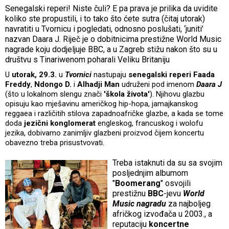
Senegalski reperi! Niste čuli? E pa prava je prilika da uvidite
koliko ste propustili, i to tako što ćete sutra (čitaj utorak)
navratiti u Tvornicu i pogledati, odnosno poslušati, ‘juniti’
nazvan Daara J. Riječ je o dobitnicima prestižne World Music
nagrade koju dodjeljuje BBC, a u Zagreb stižu nakon što su u
društvu s Tinariwenom poharali Veliku Britaniju
U
utorak, 29.3.
u
Tvornici
nastupaju
senegalski reperi
Faada
Freddy
,
Ndongo D.
i
Alhadji Man
udruženi pod imenom
Daara J
(što u lokalnom slengu znači
'škola života'
). Njihovu glazbu
opisuju kao mješavinu američkog hip-hopa, jamajkanskog
reggaea i različitih stilova zapadnoafričke glazbe, a kada se tome
doda
jezični konglomerat
engleskog, francuskog i wolofu
jezika, dobivamo zanimljiv glazbeni proizvod čijem koncertu
obavezno treba prisustvovati.
Treba istaknuti da su sa svojim
posljednjim albumom
"
Boomerang
" osvojili
prestižnu
BBC
-jevu
World
Music nagradu
za najboljeg
afričkog izvođača u 2003., a
reputaciju
koncertne