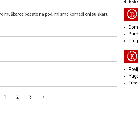
duboko
R
e muškarce bacate na pod, mi smo komadi oni su škart,
Doma
Bure
Druga
E
Povij
Yugo
Free
1
2
3
>