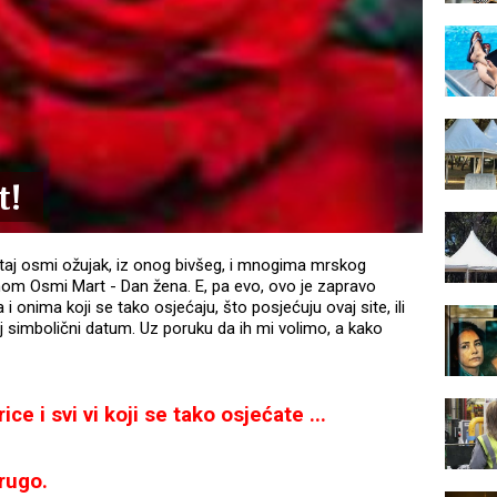
t!
 taj osmi ožujak, iz onog bivšeg, i mnogima mrskog
om Osmi Mart - Dan žena. E, pa evo, ovo je zapravo
 onima koji se tako osjećaju, što posjećuju ovaj site, ili
aj simbolični datum. Uz poruku da ih mi volimo, a kako
ce i svi vi koji se tako osjećate ...
rugo.