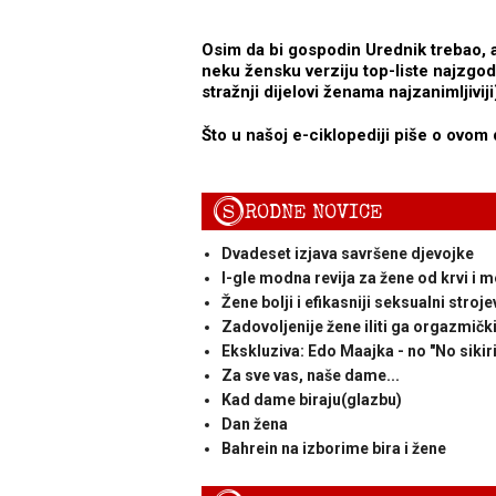
Osim da bi gospodin Urednik trebao, ak
neku žensku verziju top-liste najzgo
stražnji dijelovi ženama najzanimljiviji
Što u našoj e-ciklopediji piše o ovom
S
RODNE NOVICE
Dvadeset izjava savršene djevojke
I-gle modna revija za žene od krvi i 
Žene bolji i efikasniji seksualni stroje
Zadovoljenije žene iliti ga orgazmičk
Ekskluziva: Edo Maajka - no "No sikir
Za sve vas, naše dame...
Kad dame biraju(glazbu)
Dan žena
Bahrein na izborime bira i žene