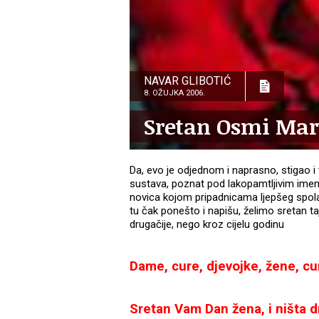
NAVAR GLIBOTIĆ
8. OŽUJKA 2006.
Sretan Osmi Mar
Da, evo je odjednom i naprasno, stigao i
sustava, poznat pod lakopamtljivim imen
novica kojom pripadnicama ljepšeg spola i
tu čak ponešto i napišu, želimo sretan t
drugačije, nego kroz cijelu godinu
Dame, cure, djevojke, žene, curi
Sretan Vam Dan žena, i ništa d