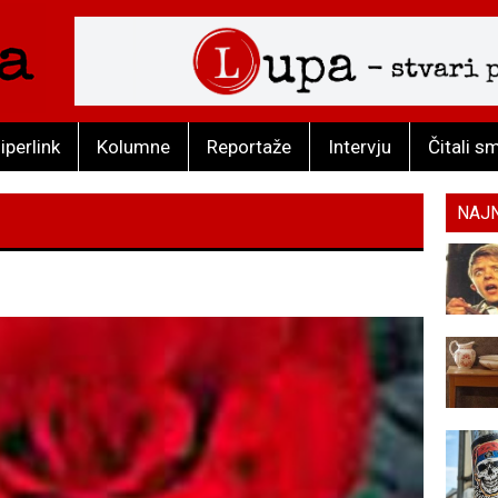
iperlink
Kolumne
Reportaže
Intervju
Čitali s
NAJ