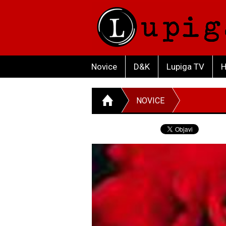
Novice
D&K
Lupiga TV
H
NOVICE