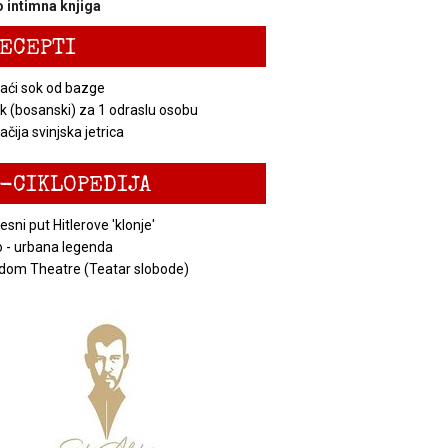
 intimna knjiga
ECEPTI
ći sok od bazge
k (bosanski) za 1 odraslu osobu
čija svinjska jetrica
-CIKLOPEDIJA
esni put Hitlerove 'klonje'
 - urbana legenda
dom Theatre (Teatar slobode)