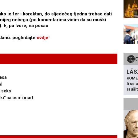
o je fer i korektan, do sljedećeg tjedna trebao dati
dnijeg nečega (po komentarima vidim da su muški
). E, pa Ivore, na posao
.
 danu. pogledajte
ovdje
!
LÁS
mesa
KOME
li se
vi
sruši
i seks
iki" na osmi mart