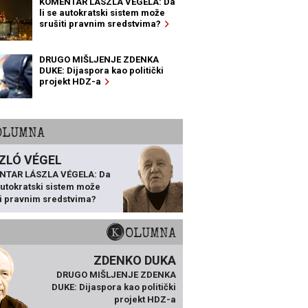
KOMENTAR LÁSZLA VÉGELA: Da
li se autokratski sistem može
srušiti pravnim sredstvima?
DRUGO MIŠLJENJE ZDENKA
DUKE: Dijaspora kao politički
projekt HDZ-a
KOLUMNA
ZLÓ VÉGEL
NTAR LÁSZLA VÉGELA: Da
 autokratski sistem može
ti pravnim sredstvima?
KOLUMNA
ZDENKO DUKA
DRUGO MIŠLJENJE ZDENKA
DUKE: Dijaspora kao politički
projekt HDZ-a