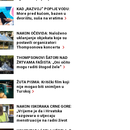
KAD „RAZVOJ“ POPIJE VODU:
More pred kućom, bazen u
dvorištu, suša na vratima
NAKON OČEVIDA: Naloženo
uklanjanje objekata koje su
postavili organizatori
Thompsonova koncerta
THOMPSONOVI ŠATORI NAD
ŽRTVAMA FAŠISTA: „Oni očito
mogu raditi štogod žele“
ŽUTA PISMA: Kritički film koji
nije mogao biti snimljen u
Turskoj
NAKON ISKORAKA CRNE GORE:
„Vrijeme je da i Hrvatska
razgovara o utjecaju
menstruacije na radni život
žena“