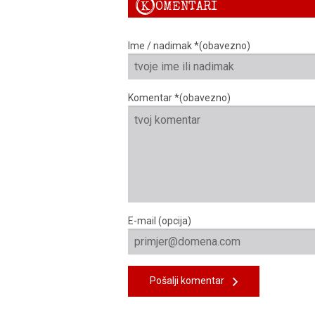
K
OMENTARI
Ime / nadimak *(obavezno)
Komentar *(obavezno)
E-mail (opcija)
Pošalji komentar