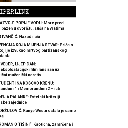
IPERLINK
AZVOJ“ POPIJE VODU: More pred
 bazen u dvorištu, suša na vratima
 IVANČIĆ: Nazad naši
ENCIJA KOJA MIJENJA STVAR: Priča o
koji je izvukao mrtvog partizanskog
danta
 VEČER, LIJEP DAN:
ksploatacijski film lansiran uz
ični mučenički narativ
TUDENTI NA KOSOVO KRENU:
ndum 1 i Memorandum 2 – isti
FIJA PALANKE: Estetski kriteriji
nske zajednice
DEŽULOVIĆ: Kanye Westu ostala je samo
ka
ROMAN O TIŠINI“: Kaotična, zamršena i