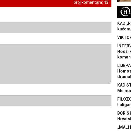
broj komentara:
13
H
KAD „R
kućom,
VIKTOR
INTERV
Hodži 
koman
LIJEPA
Homose
dramat
KAD S
Memora
FILOZO
huliga
BORIS 
Hrvats
„MALI 