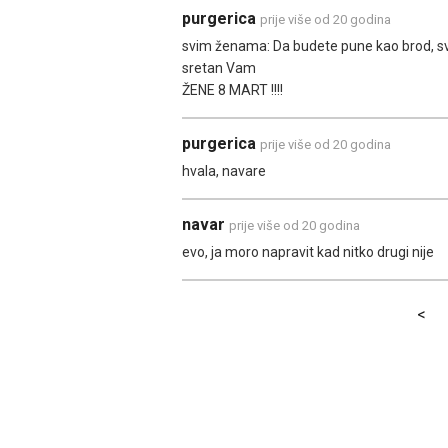
purgerica
prije više od 20 godina
svim ženama: Da budete pune kao brod, sv
sretan Vam
ŽENE 8 MART !!!!
purgerica
prije više od 20 godina
hvala, navare
navar
prije više od 20 godina
evo, ja moro napravit kad nitko drugi nije
<