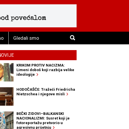
mo
Gledali smo
NOVIJE
KRIKOM PROTIV NACIZMA:
Limeni doboš koji razbija velike
ideologije
HODOČAŠĆE: Tražeći Friedricha
Nietzschea i njegove misli
BEČKI ZIDOVI–BALKANSKI
NACIONALIZMI: Susret koji je
fotoreportažu pretvorio u
agresivnu prijetnju