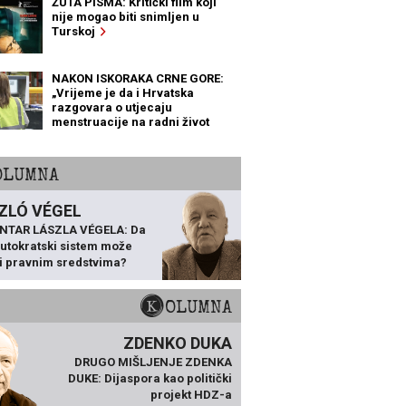
ŽUTA PISMA: Kritički film koji
nije mogao biti snimljen u
Turskoj
NAKON ISKORAKA CRNE GORE:
„Vrijeme je da i Hrvatska
razgovara o utjecaju
menstruacije na radni život
žena“
KOLUMNA
ZLÓ VÉGEL
NTAR LÁSZLA VÉGELA: Da
 autokratski sistem može
ti pravnim sredstvima?
KOLUMNA
ZDENKO DUKA
DRUGO MIŠLJENJE ZDENKA
DUKE: Dijaspora kao politički
projekt HDZ-a