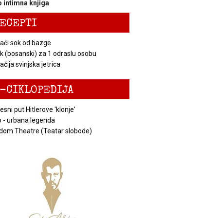
 intimna knjiga
ECEPTI
ći sok od bazge
k (bosanski) za 1 odraslu osobu
čija svinjska jetrica
-CIKLOPEDIJA
esni put Hitlerove 'klonje'
 - urbana legenda
dom Theatre (Teatar slobode)