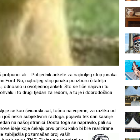
 potpuno, ali ... Pobjednik ankete za najboljeg strip junaka
n Ford. No, najboljeg strip junaka po izboru čitatelja
, odnosno u ovotjednoj anketi. Što se tiče najava i tu
alu i to drugi tjedan za redom, a tu je i dobrodošlica
vljuje se kao švicarski sat, točno na vrijeme, za razliku od
 još nekih subjektivnih razloga, pojavila tek dan kasnije.
jedan na našoj stranici. Dosta toga se napravilo, pali su
nove ideje koje čekaju prvu priliku kako bi bile realizirane.
 je zabilježila pozamašan broj vaših