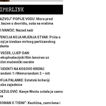
IPERLINK
AZVOJ“ POPIJE VODU: More pred
 bazen u dvorištu, suša na vratima
 IVANČIĆ: Nazad naši
ENCIJA KOJA MIJENJA STVAR: Priča o
koji je izvukao mrtvog partizanskog
danta
 VEČER, LIJEP DAN:
ksploatacijski film lansiran uz
ični mučenički narativ
TUDENTI NA KOSOVO KRENU:
ndum 1 i Memorandum 2 – isti
FIJA PALANKE: Estetski kriteriji
nske zajednice
DEŽULOVIĆ: Kanye Westu ostala je samo
ka
ROMAN O TIŠINI“: Kaotična, zamršena i