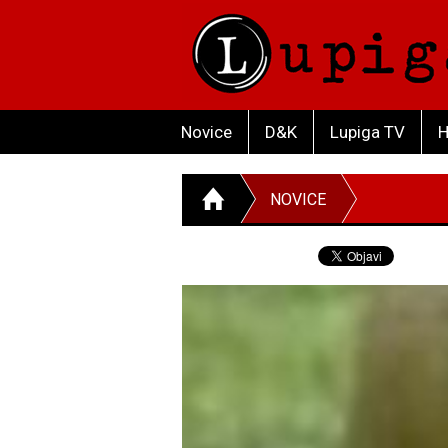
Novice
D&K
Lupiga TV
H
NOVICE