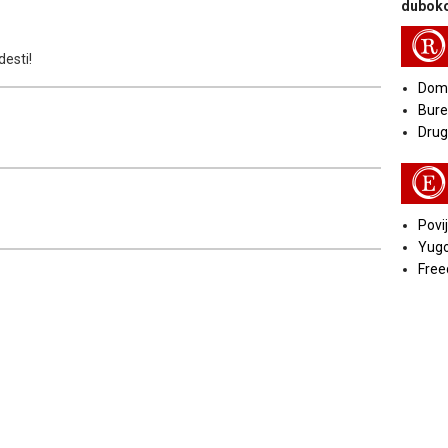
duboko
R
desti!
Doma
Bure
Druga
E
Povij
Yugo
Free