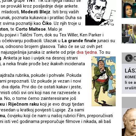
, junak grupe
TNT
. Tik iza njega nalazi se
 se provukli kroz posljednje dvije ankete.
e mladosti,
Modesti Blejz
. Isti broj vaših
ijunak, poznata kukavica i pratilac Duha sa
ez svima poznatiji kao
Čiko
. Uz njih troje
u
ston
, te
Corto Maltese
. Malo je
u pojavi i Talični Tom, dok su Tex Willer, Ken Parker i
čekivanju podbacili. Ulazak u
La grande finale
junaci su
ima, odnosno brojem glasova. Tako će se uz ovih pet
i najuspješnija junaka iz ankete od prije
dva tjedna
. To su
g
. Anketa je kao i uvijek na
desnoj strani
 a neka finale prođe bez ikakvih incidenata
LÁS
najdraža rubrika, pokude i pohvale. Pokuda
KOME
sami prepoznati. Uz pokude je vezan i novi
li se
a dva dijela. Prvi dio će ostati kakav i jeste,
sruši
isti otići svi oni koji nas ne razvesele s
. No, o tome ćemo zainteresirane još
sxu
i
Riječnom raku
koji je evo drugi tjedan
resedan u kratkoj povijesti Lupige. Za sami
nu
, čovjeku koji će nam u našoj rubrici Film, preporučivati
i isti već godinama preporučuje filmove i nikada, ali baš