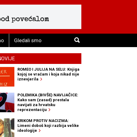
mo
Gledali smo
NOVIJE
ROMEO I JULIJA NA SELU: Knjiga
kojoj se vraćam i koja nikad nije
iznevjerila
POLEMIKA (BIVŠE) NAVIJAČICE:
Kako sam (zasad) prestala
navijati za hrvatsku
reprezentaciju
KRIKOM PROTIV NACIZMA:
Limeni doboš koji razbija velike
ideologije