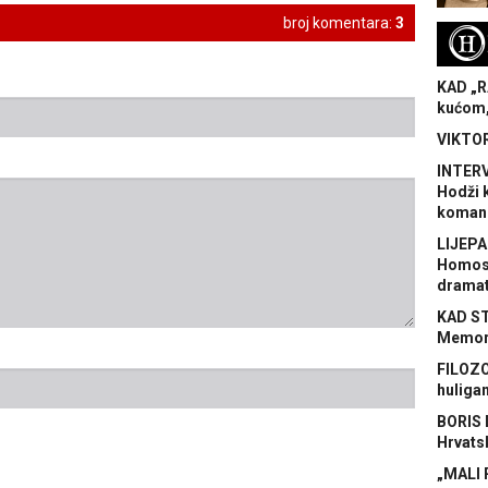
broj komentara:
3
H
KAD „R
kućom,
VIKTOR
INTERV
Hodži 
koman
LIJEPA
Homose
dramat
KAD S
Memora
FILOZO
huliga
BORIS 
Hrvats
„MALI 