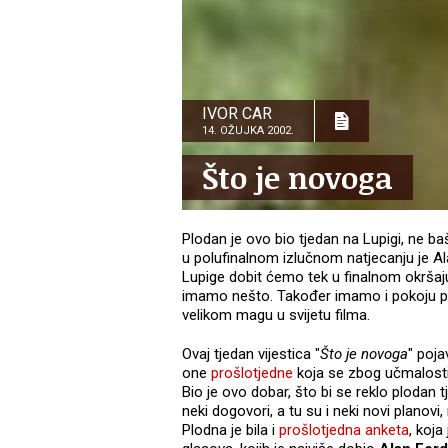
IVOR CAR
14. OŽUJKA 2002.
Što je novoga
Plodan je ovo bio tjedan na Lupigi, ne baš
u polufinalnom izlučnom natjecanju je Ala
Lupige dobit ćemo tek u finalnom okršaju
imamo nešto. Također imamo i pokoju pohv
velikom magu u svijetu filma.
Ovaj tjedan vijestica "
Što je novoga
" poja
one
prošlotjedne
koja se zbog učmalosti i
Bio je ovo dobar, što bi se reklo plodan t
neki dogovori, a tu su i neki novi planovi, 
Plodna je bila i
prošlotjedna anketa
, koja