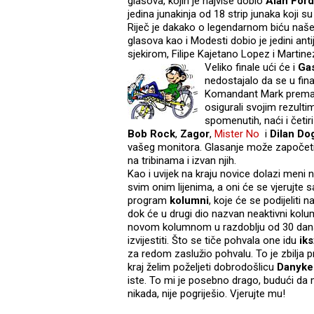
glasova, kojih je najviše dobio
Alan Ford
jedina junakinja od 18 strip junaka koji su
Riječ je dakako o legendarnom biću naš
glasova kao i Modesti dobio je jedini ant
sjekirom, Filipe Kajetano Lopez i Martin
Veliko finale ući će i
Ga
nedostajalo da se u final
Komandant Mark prema o
osigurali svojim rezult
spomenutih, naći i četir
Bob Rock
,
Zagor
,
Mister No
i
Dilan Do
vašeg monitora. Glasanje može započeti,
na tribinama i izvan njih.
Kao i uvijek na kraju novice dolazi meni 
svim onim lijenima, a oni će se vjerujte 
program
kolumni
, koje će se podijeliti n
dok će u drugi dio nazvan neaktivni kolumn
novom kolumnom u razdoblju od 30 dana
izvijestiti. Što se tiče pohvala one idu
ik
za redom zaslužio pohvalu. To je zbilja p
kraj želim poželjeti dobrodošlicu
Danyke
iste. To mi je posebno drago, budući da m
nikada, nije pogriješio. Vjerujte mu!