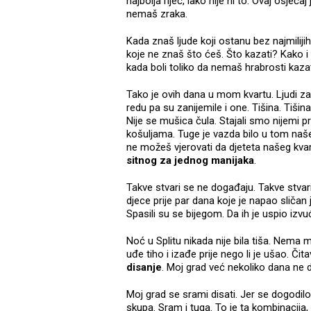
najbolja riječ, iako nije ni to. Ovaj osjeć
nemaš zraka.
Kada znaš ljude koji ostanu bez najmilijih
koje ne znaš što ćeš. Što kazati? Kako i n
kada boli toliko da nemaš hrabrosti kazati
Tako je ovih dana u mom kvartu. Ljudi zam
redu pa su zanijemile i one. Tišina. Tišina
Nije se mušica čula. Stajali smo nijemi p
košuljama. Tuge je vazda bilo u tom naš
ne možeš vjerovati da djeteta našeg kva
sitnog za jednog manijaka
.
Takve stvari se ne događaju. Takve stvari
djece prije par dana koje je napao sličan
Spasili su se bijegom. Da ih je uspio izvu
Noć u Splitu nikada nije bila tiša. Nema 
uđe tiho i izađe prije nego li je ušao. Č
disanje
. Moj grad već nekoliko dana ne d
Moj grad se srami disati. Jer se dogodil
skupa. Sram i tuga. To je ta kombinacija,