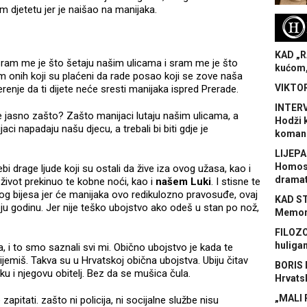
 djetetu jer je naišao na manijaka.
H
KAD „R
Sram me je što šetaju našim ulicama i sram me je što
kućom,
m onih koji su plaćeni da rade posao koji se zove naša
VIKTOR
jerenje da ti dijete neće sresti manijaka ispred Prerade.
INTERV
nije jasno zašto? Zašto manijaci lutaju našim ulicama, a
Hodži 
ci napadaju našu djecu, a trebali bi biti gdje je
koman
LIJEPA
Homose
bi drage ljude koji su ostali da žive iza ovog užasa, kao i
dramat
 život prekinuo te kobne noći, kao i
našem Luki
. I stisne te
g bijesa jer će manijaka ovo redikulozno pravosuđe, ovaj
KAD S
oju godinu. Jer nije teško ubojstvo ako odeš u stan po nož,
Memora
FILOZO
huliga
 i to smo saznali svi mi. Obično ubojstvo je kada te
nijemiš. Takva su u Hrvatskoj obična ubojstva. Ubiju čitav
BORIS 
uku i njegovu obitelj. Bez da se mušica čula.
Hrvats
„MALI 
apitati. zašto ni policija, ni socijalne službe nisu