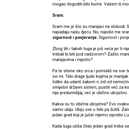
mogao dogoditi bilo kome. Vašem ili mom
Sram.
Sram me je što su manijaci na slobodi. 
napadaju našu djecu. No, najviše me sra
sigurnost i povjerenje
. Sigurnost i pov
Zbog tih i takvih tuga je još veća jer ti 
trebali bi biti pod nadzorom? Zašto manija
manijacima i mjesto?
Pa te stisne oko srca i pomisliš na sve te
svi mi. Tebi drage ljude kojima je manijak
toliko da udariš šakom o zid od nemoćno
smiješni državni sistem, pustiti već za k
nije predumišljaj, već je obično ubojstvo.
Kakva su to obična ubojstva? Evo ovakva,
samo ubiju. Ubiju sve u tebi pa šutiš. Za
jedan grad koji je jučer nijemo ispratio L
Kada tuga utiša čitav jedan grad treba se z