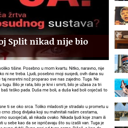
j Split nikad nije bio
ovoliko tišine. Posebno u mom kvartu. Nitko, naravno, nije
itko ni ne treba. Ljudi, posebno moji susjedi, ovih dana su
je taj nesretni nož proparao sve nas zajedno. Tuga. Ne
gu. Bilo je rata, bilo je krvi i smrti, bilo je užasa za tri
baš teško pada. Duša me boli, a duša kad boli osjećaš to
sne ti se oko srca. Toliko mladosti je stradalo u prometu u
o u crno zbog divljaka koji su mahnitali našim cestama,
a smo suosjećali, ali nikada ovako. Nikada ljudi koje znam ili
i u sebe kao da se ispričavaju što su izašli van. Tuga je