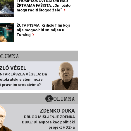
THOMPSONOVI ŠATORI NAD
ŽRTVAMA FAŠISTA: „Oni očito
mogu raditi štogod žele“
ŽUTA PISMA: Kritički film koji
nije mogao biti snimljen u
Turskoj
KOLUMNA
ZLÓ VÉGEL
NTAR LÁSZLA VÉGELA: Da
 autokratski sistem može
ti pravnim sredstvima?
KOLUMNA
ZDENKO DUKA
DRUGO MIŠLJENJE ZDENKA
DUKE: Dijaspora kao politički
projekt HDZ-a