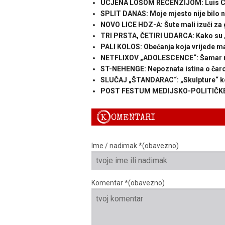
UCJENA LOŠOM RECENZIJOM: Luis Cruz,
SPLIT DANAS: Moje mjesto nije bilo na
NOVO LICE HDZ-A: Šute mali izuči za
TRI PRSTA, ČETIRI UDARCA: Kako su „č
PALI KOLOS: Obećanja koja vrijede m
NETFLIXOV „ADOLESCENCE“: Šamar m
ST-NEHENGE: Nepoznata istina o čar
SLUČAJ „ŠTANDARAC“: „Skulpture“ ko
POST FESTUM MEDIJSKO-POLITIČKE H
K
OMENTARI
Ime / nadimak *(obavezno)
Komentar *(obavezno)