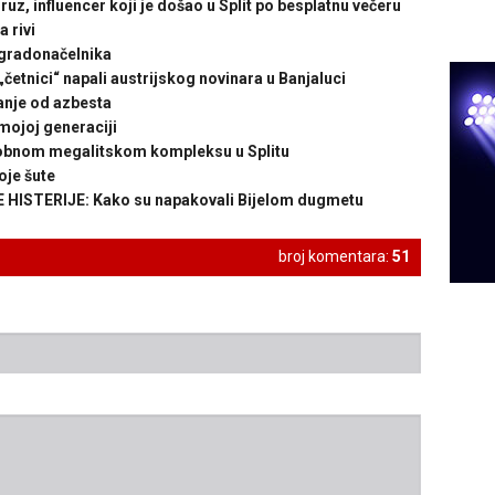
 influencer koji je došao u Split po besplatnu večeru
 rivi
 gradonačelnika
etnici“ napali austrijskog novinara u Banjaluci
anje od azbesta
ojoj generaciji
obnom megalitskom kompleksu u Splitu
je šute
ISTERIJE: Kako su napakovali Bijelom dugmetu
broj komentara:
51