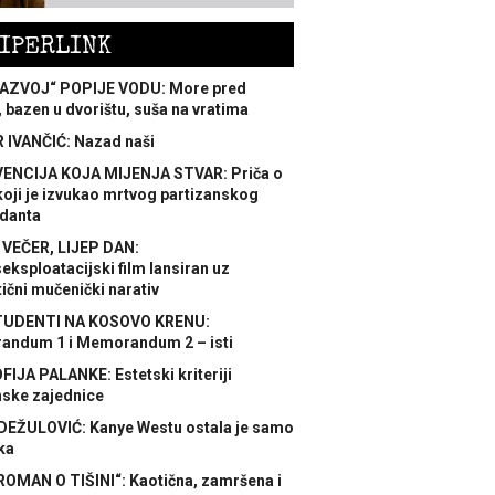
IPERLINK
AZVOJ“ POPIJE VODU: More pred
 bazen u dvorištu, suša na vratima
 IVANČIĆ: Nazad naši
ENCIJA KOJA MIJENJA STVAR: Priča o
koji je izvukao mrtvog partizanskog
danta
 VEČER, LIJEP DAN:
ksploatacijski film lansiran uz
ični mučenički narativ
TUDENTI NA KOSOVO KRENU:
ndum 1 i Memorandum 2 – isti
FIJA PALANKE: Estetski kriteriji
nske zajednice
DEŽULOVIĆ: Kanye Westu ostala je samo
ka
ROMAN O TIŠINI“: Kaotična, zamršena i