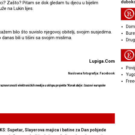
duboko
ici? Zašto? Pitam se dok gledam tu djecu u bijelim
že na Lukin lijes.
R
Doma
ažem bilo što suvislo njegovoj obitelji, svojim susjedima.
Bure
danas bili u tišini sa svojim mislima.
Druga
E
Lupiga.Com
Povij
Naslovna fotografija: Facebook
Yugo
Free
 raznovrsnosti elektroničkih medija u sklopu projekta "Korak dalje: Izazovi europske
 Supetar, Slayerova majica i batine za Dan pobjede