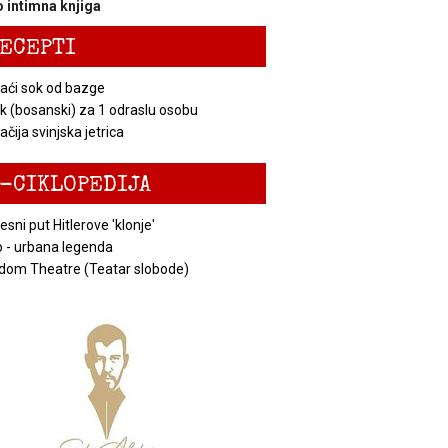
 intimna knjiga
ECEPTI
ći sok od bazge
k (bosanski) za 1 odraslu osobu
čija svinjska jetrica
-CIKLOPEDIJA
esni put Hitlerove 'klonje'
 - urbana legenda
dom Theatre (Teatar slobode)