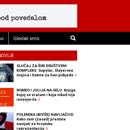
mo
Gledali smo
NOVIJE
SLUČAJ ZA ŠIRI DRUŠTVENI
KOMPLEKS: Supetar, Slayerova
majica i batine za Dan pobjede
ROMEO I JULIJA NA SELU: Knjiga
kojoj se vraćam i koja nikad nije
iznevjerila
POLEMIKA (BIVŠE) NAVIJAČICE:
Kako sam (zasad) prestala
navijati za hrvatsku
reprezentaciju