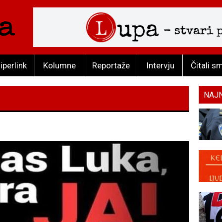
iperlink
Kolumne
Reportaže
Intervju
Čitali s
NAJ