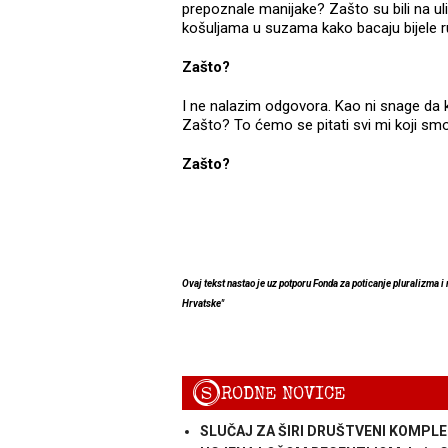
prepoznale manijake? Zašto su bili na ul
košuljama u suzama kako bacaju bijele ru
Zašto?
I ne nalazim odgovora. Kao ni snage da k
Zašto? To ćemo se pitati svi mi koji smo 
Zašto?
Ovaj tekst nastao je uz potporu Fonda za poticanje pluralizma i
Hrvatske"
S
RODNE NOVICE
SLUČAJ ZA ŠIRI DRUŠTVENI KOMPLEKS: