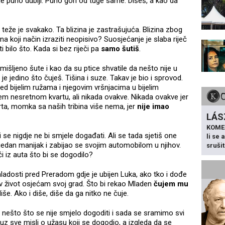
aj je puno dublji. Puno gori od tuge same. Dišeš, a kao da
 teže je svakako. Ta blizina je zastrašujuća. Blizina zbog
a koji način izraziti neopisivo? Suosjećanje je slaba riječ
 bilo što. Kada si bez riječi pa
samo šutiš
.
išljeno šute i kao da su ptice shvatile da nešto nije u
 je jedino što čuješ. Tišina i suze. Takav je bio i sprovod.
red bijelim ružama i njegovim vršnjacima u bijelim
em nesretnom kvartu, ali nikada ovakve. Nikada ovakve jer
rta, momka sa naših tribina više nema, jer
nije imao
LÁS
KOME
 se nigdje ne bi smjele događati. Ali se tada sjetiš one
li se
 jedan manijak i zabijao se svojim automobilom u njihov.
sruši
ći iz auta što bi se dogodilo?
mladosti pred Preradom gdje je ubijen Luka, ako tko i dođe
itav život osjećam svoj grad. Što bi rekao Mladen
čujem mu
iše. Ako i diše, diše da ga nitko ne čuje.
o nešto što se nije smjelo dogoditi i sada se sramimo svi
 uz sve misli o užasu koji se dogodio, a izgleda da se