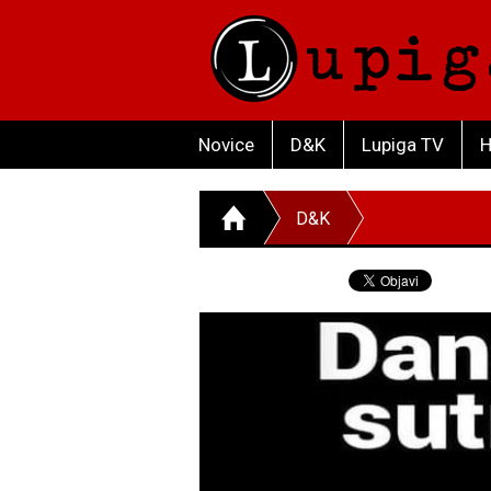
Novice
D&K
Lupiga TV
H
D&K