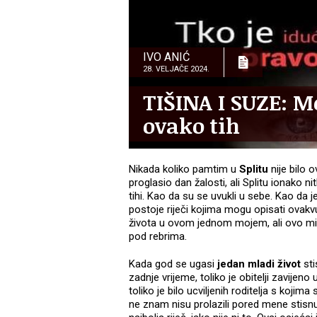
IVO ANIĆ
28. VELJAČE 2024.
TIŠINA I SUZE: Mo
ovako tih
Nikada koliko pamtim u
Splitu
nije bilo 
proglasio dan žalosti, ali Splitu ionako n
tihi. Kao da su se uvukli u sebe. Kao da 
postoje riječi kojima mogu opisati ovakvu tu
života u ovom jednom mojem, ali ovo mi 
pod rebrima.
Kada god se ugasi
jedan mladi život
sti
zadnje vrijeme, toliko je obitelji zavijen
toliko je bilo ucviljenih roditelja s kojim
ne znam nisu prolazili pored mene stisnut