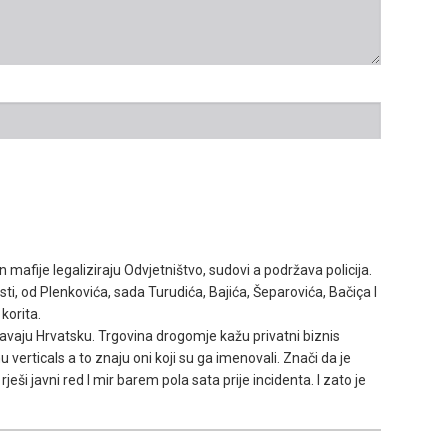
kon mafije legaliziraju Odvjetništvo, sudovi a podržava policija.
sti, od Plenkovića, sada Turudića, Bajića, Šeparovića, Bačiça I
 korita.
avaju Hrvatsku. Trgovina drogomje kažu privatni biznis
u verticals a to znaju oni koji su ga imenovali. Znači da je
rješi javni red I mir barem pola sata prije incidenta. I zato je