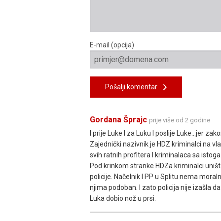
E-mail (opcija)
Pošalji komentar
Gordana Šprajc
prije više od 2 godine
I prije Luke I za Luku I poslije Luke...jer za
Zajednički nazivnik je HDZ kriminalci na vla
svih ratnih profitera I kriminalaca sa istoga
Pod krinkom stranke HDZa kriminalci uništ
policije. Načelnik I PP u Splitu nema moraln
njima podoban. I zato policija nije izašla da 
Luka dobio nož u prsi.