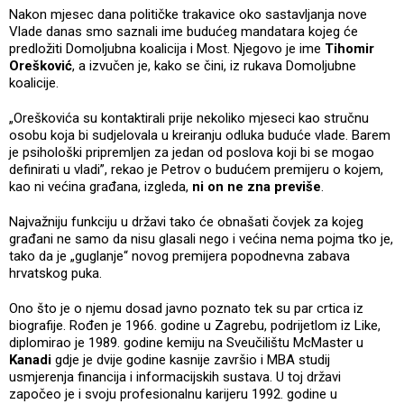
Nakon mjesec dana političke trakavice oko sastavljanja nove
Vlade danas smo saznali ime budućeg mandatara kojeg će
predložiti Domoljubna koalicija i Most. Njegovo je ime
Tihomir
Orešković
, a izvučen je, kako se čini, iz rukava Domoljubne
koalicije.
„Oreškovića su kontaktirali prije nekoliko mjeseci kao stručnu
osobu koja bi sudjelovala u kreiranju odluka buduće vlade. Barem
je psihološki pripremljen za jedan od poslova koji bi se mogao
definirati u vladi”, rekao je Petrov o budućem premijeru o kojem,
kao ni većina građana, izgleda,
ni on ne zna previše
.
Najvažniju funkciju u državi tako će obnašati čovjek za kojeg
građani ne samo da nisu glasali nego i većina nema pojma tko je,
tako da je „guglanje“ novog premijera popodnevna zabava
hrvatskog puka.
Ono što je o njemu dosad javno poznato tek su par crtica iz
biografije. Rođen je 1966. godine u Zagrebu, podrijetlom iz Like,
diplomirao je 1989. godine kemiju na Sveučilištu McMaster u
Kanadi
gdje je dvije godine kasnije završio i MBA studij
usmjerenja financija i informacijskih sustava. U toj državi
započeo je i svoju profesionalnu karijeru 1992. godine u