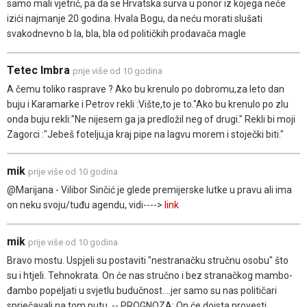
samo mali vjetrić, pa da se Hrvatska surva u ponor iz kojega neće
izići najmanje 20 godina. Hvala Bogu, da neću morati slušati
svakodnevno b la, bla, bla od političkih prodavača magle
Tetec Imbra
prije više od 10 godina
A čemu toliko rasprave ? Ako bu krenulo po dobromu,za leto dan
buju i Karamarke i Petrov rekli :Vište,to je to."Ako bu krenulo po zlu
onda buju rekli:"Ne nijesem ga ja predložil neg of drugi." Rekli bi moji
Zagorci :"Jebeš fotelju,ja kraj pipe na lagvu morem i stoječki biti."
mik
prije više od 10 godina
@Marijana - Vilibor Sinčić je glede premijerske lutke u pravu ali ima
on neku svoju/tuđu agendu, vidi---->
link
mik
prije više od 10 godina
Bravo mostu. Uspjeli su postaviti "nestranačku stručnu osobu" što
su i htjeli. Tehnokrata. On će nas stručno i bez stranačkog mambo-
đambo popeljati u svjetlu budučnost....jer samo su nas političari
sprječavali na tom putu. -- PROGNOZA: On će doista provesti