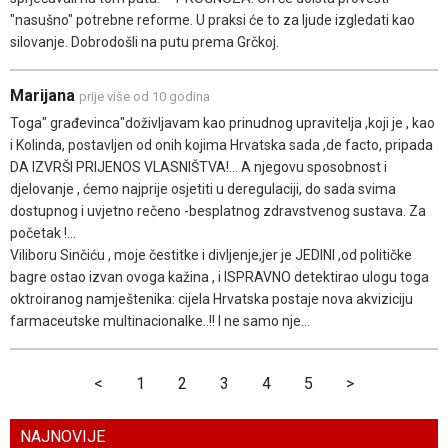
"nasušno" potrebne reforme. U praksi će to za ljude izgledati kao
silovanje. Dobrodošli na putu prema Grčkoj.
Marijana
prije više od 10 godina
Toga" građevinca"doživljavam kao prinudnog upravitelja ,koji je , kao
i Kolinda, postavljen od onih kojima Hrvatska sada ,de facto, pripada
DA IZVRŠI PRIJENOS VLASNIŠTVA!... A njegovu sposobnost i
djelovanje , ćemo najprije osjetiti u deregulaciji, do sada svima
dostupnog i uvjetno rečeno -besplatnog zdravstvenog sustava. Za
početak !...
Viliboru Sinčiću , moje čestitke i divljenje,jer je JEDINI ,od političke
bagre ostao izvan ovoga kažina , i ISPRAVNO detektirao ulogu toga
oktroiranog namještenika: cijela Hrvatska postaje nova akviziciju
farmaceutske multinacionalke..!! I ne samo nje...
<
1
2
3
4
5
>
NAJNOVIJE