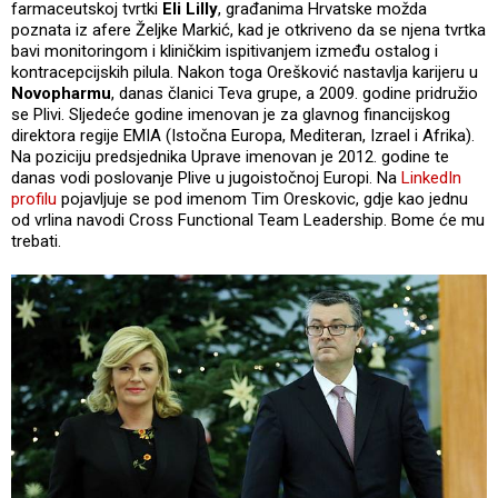
farmaceutskoj tvrtki
Eli Lilly
, građanima Hrvatske možda
poznata iz afere Željke Markić, kad je otkriveno da se njena tvrtka
bavi monitoringom i kliničkim ispitivanjem između ostalog i
kontracepcijskih pilula. Nakon toga Orešković nastavlja karijeru u
Novopharmu
, danas članici Teva grupe, a 2009. godine pridružio
se Plivi. Sljedeće godine imenovan je za glavnog financijskog
direktora regije EMIA (Istočna Europa, Mediteran, Izrael i Afrika).
Na poziciju predsjednika Uprave imenovan je 2012. godine te
danas vodi poslovanje Plive u jugoistočnoj Europi. Na
LinkedIn
profilu
pojavljuje se pod imenom Tim Oreskovic, gdje kao jednu
od vrlina navodi Cross Functional Team Leadership. Bome će mu
trebati.