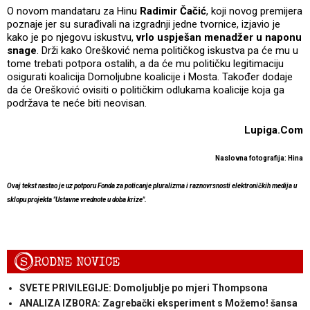
O novom mandataru za Hinu
Radimir Čačić
, koji novog premijera
poznaje jer su surađivali na izgradnji jedne tvornice, izjavio je
kako je po njegovu iskustvu,
vrlo uspješan menadžer u naponu
snage
. Drži kako Orešković nema političkog iskustva pa će mu u
tome trebati potpora ostalih, a da će mu političku legitimaciju
osigurati koalicija Domoljubne koalicije i Mosta. Također dodaje
da će Orešković ovisiti o političkim odlukama koalicije koja ga
podržava te neće biti neovisan.
Lupiga.Com
Naslovna fotografija: Hina
Ovaj tekst nastao je uz potporu Fonda za poticanje pluralizma i raznovrsnosti elektroničkih medija u
sklopu projekta "Ustavne vrednote u doba krize".
S
RODNE NOVICE
SVETE PRIVILEGIJE: Domoljublje po mjeri Thompsona
ANALIZA IZBORA: Zagrebački eksperiment s Možemo! šansa