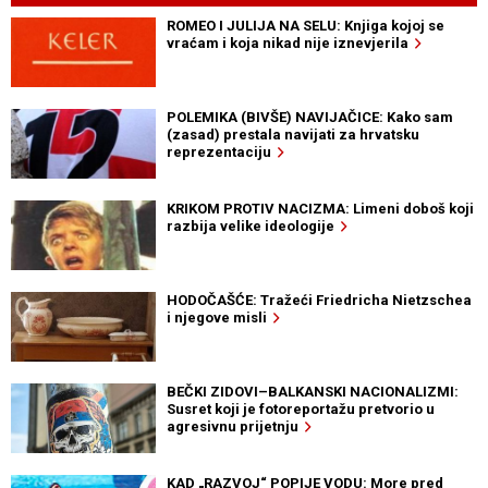
ROMEO I JULIJA NA SELU: Knjiga kojoj se
vraćam i koja nikad nije iznevjerila
POLEMIKA (BIVŠE) NAVIJAČICE: Kako sam
(zasad) prestala navijati za hrvatsku
reprezentaciju
KRIKOM PROTIV NACIZMA: Limeni doboš koji
razbija velike ideologije
HODOČAŠĆE: Tražeći Friedricha Nietzschea
i njegove misli
BEČKI ZIDOVI–BALKANSKI NACIONALIZMI:
Susret koji je fotoreportažu pretvorio u
agresivnu prijetnju
KAD „RAZVOJ“ POPIJE VODU: More pred