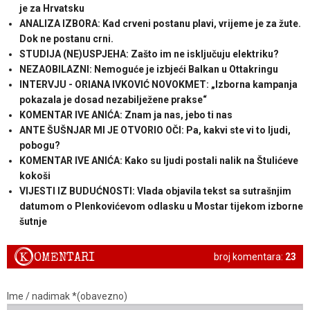
je za Hrvatsku
ANALIZA IZBORA: Kad crveni postanu plavi, vrijeme je za žute.
Dok ne postanu crni.
STUDIJA (NE)USPJEHA: Zašto im ne isključuju elektriku?
NEZAOBILAZNI: Nemoguće je izbjeći Balkan u Ottakringu
INTERVJU - ORIANA IVKOVIĆ NOVOKMET: „Izborna kampanja
pokazala je dosad nezabilježene prakse“
KOMENTAR IVE ANIĆA: Znam ja nas, jebo ti nas
ANTE ŠUŠNJAR MI JE OTVORIO OČI: Pa, kakvi ste vi to ljudi,
pobogu?
KOMENTAR IVE ANIĆA: Kako su ljudi postali nalik na Štulićeve
kokoši
VIJESTI IZ BUDUĆNOSTI: Vlada objavila tekst sa sutrašnjim
datumom o Plenkovićevom odlasku u Mostar tijekom izborne
šutnje
K
OMENTARI
broj komentara:
23
Ime / nadimak *(obavezno)