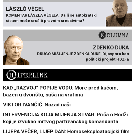
LÁSZLÓ VÉGEL
KOMENTAR LÁSZLA VÉGELA: Da li se autokratski
sistem može srušiti pravnim sredstvima?
KOLUMNA
ZDENKO DUKA
DRUGO MIŠLJENJE ZDENKA DUKE: Dijaspora kao
politički projekt HDZ-a
H
IPERLINK
KAD „RAZVOJ“ POPIJE VODU: More pred kućom,
bazen u dvorištu, suša na vratima
VIKTOR IVANČIĆ: Nazad naši
INTERVENCIJA KOJA MIJENJA STVAR: Priča o Hodži
koji je izvukao mrtvog partizanskog komandanta
LIJEPA VEČER, LIJEP DAN: Homoseksploatacijski film