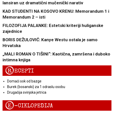
lansiran uz dramatični mučenički narativ
KAD STUDENTI NA KOSOVO KRENU: Memorandum 1 i
Memorandum 2 – isti
FILOZOFIJA PALANKE: Estetski kriteriji huliganske
zajednice
BORIS DEŽULOVIĆ: Kanye Westu ostala je samo
Hrvatska
„MALI ROMAN O TIŠINI“: Kaotična, zamršena i duboko
intimna knjiga
R
ECEPTI
Domaći sok od bazge
Burek (bosanski) za 1 odraslu osobu
Drugačija svinjska jetrica
E
-CIKLOPEDIJA