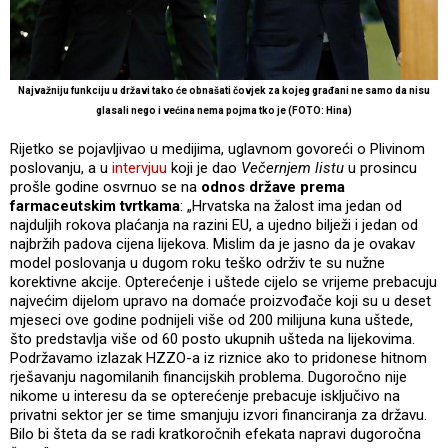
Najvažniju funkciju u državi tako će obnašati čovjek za kojeg građani ne samo da nisu
glasali nego i većina nema pojma tko je (FOTO: Hina)
Rijetko se pojavljivao u medijima, uglavnom govoreći o Plivinom
poslovanju, a u
intervjuu
koji je dao
Večernjem listu
u prosincu
prošle godine osvrnuo se na
odnos države prema
farmaceutskim tvrtkama
: „Hrvatska na žalost ima jedan od
najduljih rokova plaćanja na razini EU, a ujedno bilježi i jedan od
najbržih padova cijena lijekova. Mislim da je jasno da je ovakav
model poslovanja u dugom roku teško održiv te su nužne
korektivne akcije. Opterećenje i uštede cijelo se vrijeme prebacuju
najvećim dijelom upravo na domaće proizvođače koji su u deset
mjeseci ove godine podnijeli više od 200 milijuna kuna uštede,
što predstavlja više od 60 posto ukupnih ušteda na lijekovima.
Podržavamo izlazak HZZO-a iz riznice ako to pridonese hitnom
rješavanju nagomilanih financijskih problema. Dugoročno nije
nikome u interesu da se opterećenje prebacuje isključivo na
privatni sektor jer se time smanjuju izvori financiranja za državu.
Bilo bi šteta da se radi kratkoročnih efekata napravi dugoročna