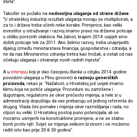
šteta”.
Također se požalio na
nedovoljna ulaganja od strane države
:
“U strateškoj industriji rezultati ulaganja moraju se multiplicirati, a
za to i država treba učiniti neke korake. Primjerice, kao veliki
investitor u istraživanje i razvoj imamo pravo na državne poticaje
u obliku poreznih olakšica. Na žalost, krajem 2014. uspjeli smo
dobiti poticaje tek za 2011. Ako želimo razvoj, treba unaprijediti
dijalog između ministarstava financija, gospodarstva i zdravlja, a
ne da nas Ministarstvo zdravlja tretira kao trošak, a ostali od nas
očekuju ulaganja i otvaranje novih radnih mjesta”.
A u
intervjuu
koji je dao časopisu
Banka
u ožujku 2014. godine
povodom ulaganja u Plivu govoreći
o razvoju generičkih
proizvoda
, rekao je: "Nažalost, u Hrvatskoj još uvijek imamo
klimu koja ne potiče ulaganja. Procedure su zamršene i
dugotrajne, regulatorni se okvir prečesto mijenja, a neki si u
administraciji dopuštaju da vas prebacuju od jednog referenta do
drugog. Vlada čini pomake i mijenja okvir razmišljanja i rada, no
otpori su veliki. U Hrvatskoj postoji puno potencijala, ali se
moramo usmjeriti na konstruktivne promjene, a ne se stalno
boriti protiv njih. Svijet se mijenja velikom brzinom i ne možemo
raditi isto kao prije 20 ili 30 godina".