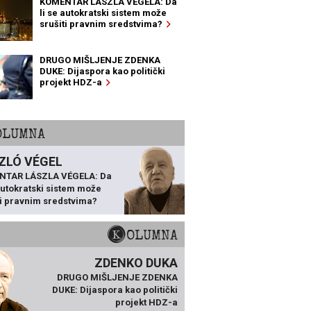
KOMENTAR LÁSZLA VÉGELA: Da
li se autokratski sistem može
srušiti pravnim sredstvima?
DRUGO MIŠLJENJE ZDENKA
DUKE: Dijaspora kao politički
projekt HDZ-a
KOLUMNA
ZLÓ VÉGEL
NTAR LÁSZLA VÉGELA: Da
 autokratski sistem može
ti pravnim sredstvima?
KOLUMNA
ZDENKO DUKA
DRUGO MIŠLJENJE ZDENKA
DUKE: Dijaspora kao politički
projekt HDZ-a