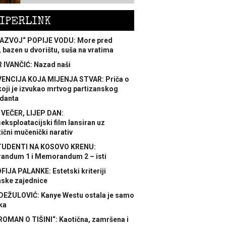
IPERLINK
AZVOJ“ POPIJE VODU: More pred
 bazen u dvorištu, suša na vratima
 IVANČIĆ: Nazad naši
ENCIJA KOJA MIJENJA STVAR: Priča o
koji je izvukao mrtvog partizanskog
danta
 VEČER, LIJEP DAN:
ksploatacijski film lansiran uz
ični mučenički narativ
TUDENTI NA KOSOVO KRENU:
ndum 1 i Memorandum 2 – isti
FIJA PALANKE: Estetski kriteriji
nske zajednice
DEŽULOVIĆ: Kanye Westu ostala je samo
ka
ROMAN O TIŠINI“: Kaotična, zamršena i