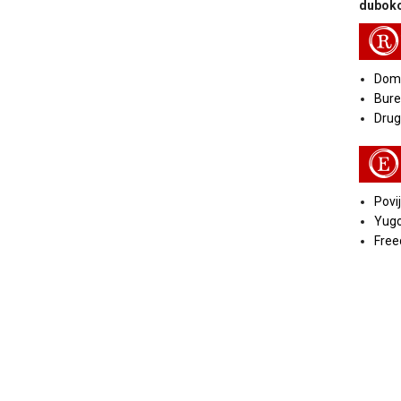
duboko
R
Doma
Bure
Druga
E
Povij
Yugo
Free