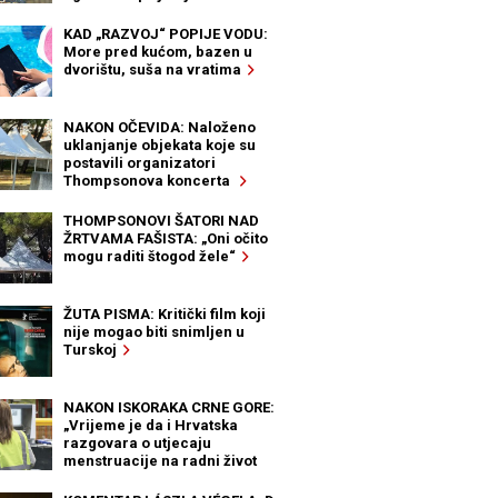
KAD „RAZVOJ“ POPIJE VODU:
More pred kućom, bazen u
dvorištu, suša na vratima
NAKON OČEVIDA: Naloženo
uklanjanje objekata koje su
postavili organizatori
Thompsonova koncerta
THOMPSONOVI ŠATORI NAD
ŽRTVAMA FAŠISTA: „Oni očito
mogu raditi štogod žele“
ŽUTA PISMA: Kritički film koji
nije mogao biti snimljen u
Turskoj
NAKON ISKORAKA CRNE GORE:
„Vrijeme je da i Hrvatska
razgovara o utjecaju
menstruacije na radni život
žena“