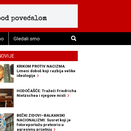
mo
Gledali smo
NOVIJE
KRIKOM PROTIV NACIZMA:
Limeni doboš koji razbija velike
ideologije
HODOČAŠĆE: Tražeći Friedricha
Nietzschea i njegove misli
BEČKI ZIDOVI–BALKANSKI
NACIONALIZMI: Susret koji je
fotoreportažu pretvorio u
agresivnu prijetnju