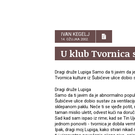
IVAN KEGELJ
14. OŽUJKA 2002.
U klub Tvornica 
Dragi druže Lupiga Samo da ti javim da 
Tvornica kulture iz Šubićeve ulice dobio 
Dragi druže Lupiga
Samo da ti javim da je abnormalno popul
Šubićeve ulice dobio sustav za ventilaci
sklepanom paklu. Neće ti se vjeđe potit, n
taman mislio uletit, odvest kući na doru
Sad kad sam ispao iz rime; kad se Tin U
jednom ponoviti - tvornica je dobila vemt
Ipak, dragi moj Lupiga, kako stvari nikad