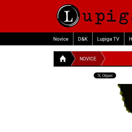
Novice
D&K
Lupiga TV
H
NOVICE