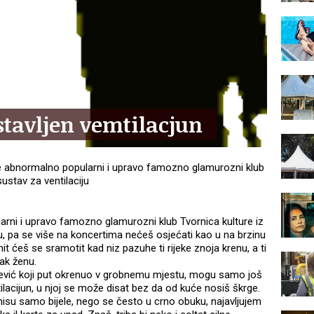
stavljen vemtilacjun
je abnormalno popularni i upravo famozno glamurozni klub
sustav za ventilaciju
arni i upravo famozno glamurozni klub Tvornica kulture iz
ju, pa se više na koncertima nećeš osjećati kao u na brzinu
it ćeš se sramotit kad niz pazuhe ti rijeke znoja krenu, a ti
čak ženu.
jević koji put okrenuo v grobnemu mjestu, mogu samo još
ilacijun, u njoj se može disat bez da od kuće nosiš škrge.
 nisu samo bijele, nego se često u crno obuku, najavljujem