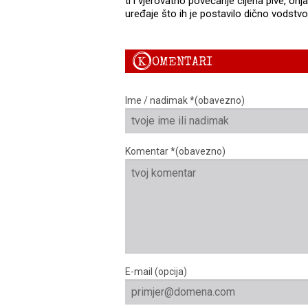
ti i vjerovatno povećanje cijena pive, onja
uređaje što ih je postavilo dično vodstvo
K
OMENTARI
Ime / nadimak *(obavezno)
Komentar *(obavezno)
E-mail (opcija)