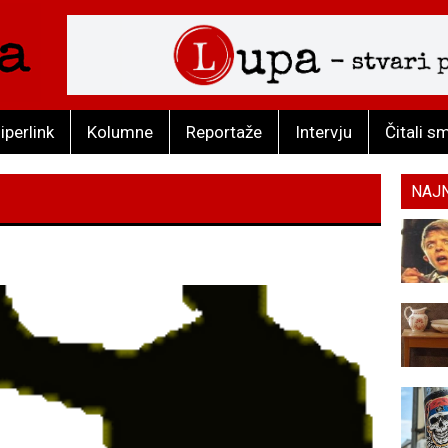
iperlink
Kolumne
Reportaže
Intervju
Čitali s
NAJ