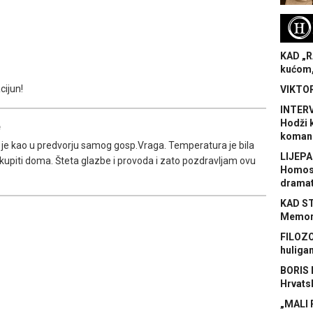
H
KAD „R
kućom,
cijun!
VIKTOR
INTERV
Hodži 
e
koman
lo je kao u predvorju samog gosp.Vraga. Temperatura je bila
LIJEPA
upiti doma. Šteta glazbe i provoda i zato pozdravljam ovu
Homose
dramat
KAD S
Memora
FILOZO
huliga
BORIS 
Hrvats
„MALI 