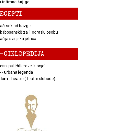
 intimna knjiga
ECEPTI
ći sok od bazge
k (bosanski) za 1 odraslu osobu
čija svinjska jetrica
-CIKLOPEDIJA
esni put Hitlerove 'klonje'
 - urbana legenda
dom Theatre (Teatar slobode)