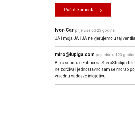
Pošalji komentar
Ivor-Car
prije više od 23 godine
JA i moja JA i JA ne vjerujemo u taj ventila
miro@lupiga.com
prije više od 23 godin
Bio u subotu u Fabrici na SteroStudiju i bi
neizdrživa i jednostavno sam se morao pok
vrijednu nadasve inicijativu.