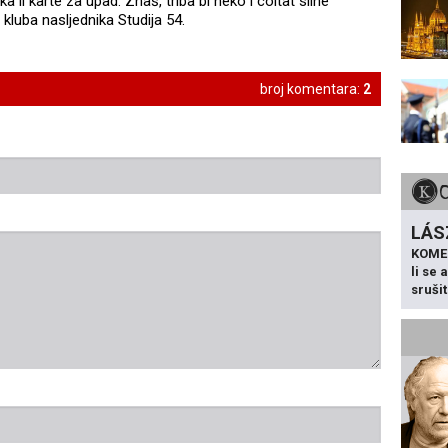
ka il karte za upad. Znaš, triba bi neko i coltat silne
 kluba nasljednika Studija 54.
broj komentara:
2
LÁS
KOME
li se
sruši