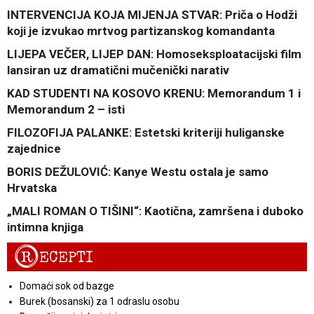
INTERVENCIJA KOJA MIJENJA STVAR: Priča o Hodži
koji je izvukao mrtvog partizanskog komandanta
LIJEPA VEČER, LIJEP DAN: Homoseksploatacijski film
lansiran uz dramatični mučenički narativ
KAD STUDENTI NA KOSOVO KRENU: Memorandum 1 i
Memorandum 2 – isti
FILOZOFIJA PALANKE: Estetski kriteriji huliganske
zajednice
BORIS DEŽULOVIĆ: Kanye Westu ostala je samo
Hrvatska
„MALI ROMAN O TIŠINI“: Kaotična, zamršena i duboko
intimna knjiga
R
ECEPTI
Domaći sok od bazge
Burek (bosanski) za 1 odraslu osobu