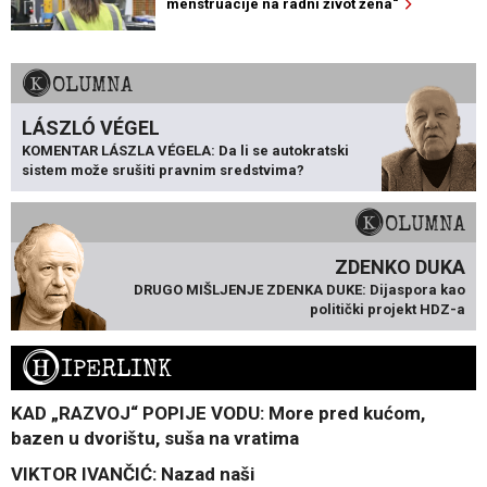
menstruacije na radni život žena“
KOLUMNA
LÁSZLÓ VÉGEL
KOMENTAR LÁSZLA VÉGELA: Da li se autokratski
sistem može srušiti pravnim sredstvima?
KOLUMNA
ZDENKO DUKA
DRUGO MIŠLJENJE ZDENKA DUKE: Dijaspora kao
politički projekt HDZ-a
H
IPERLINK
KAD „RAZVOJ“ POPIJE VODU: More pred kućom,
bazen u dvorištu, suša na vratima
VIKTOR IVANČIĆ: Nazad naši