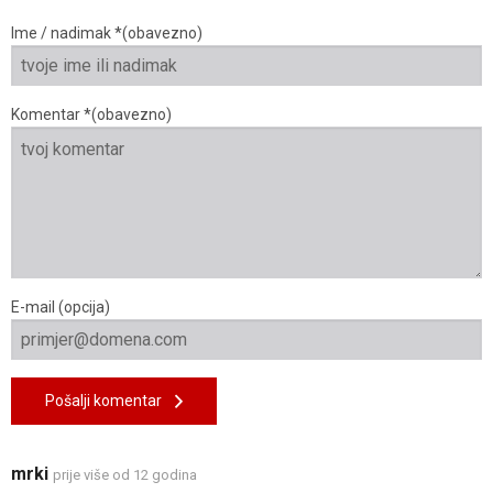
Ime / nadimak *(obavezno)
Komentar *(obavezno)
E-mail (opcija)
Pošalji komentar
mrki
prije više od 12 godina