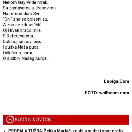
Nekom Gay Pride mrak.
Sa zastavama u dresovima,
Na referendum Svi...
"Oni" zna se bolesni su,
A zna se zdravi "Mi".
Oj Hrvati braćo mila,
S Referenduma...
Dok boj se novi bije,
I puška Naša puca,
Odlučimo sami,
O sudbini Našeg Kurca...
Lupiga.Com
FOTO: wallbeam.com
S
RODNE NOVICE
PROPALA TUŽBA: Željka Markić izgubila sudski spor protiv