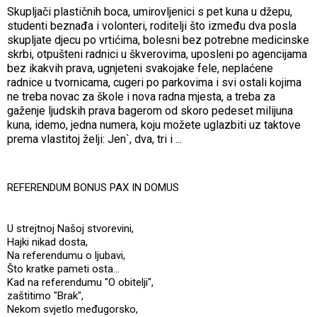
Skupljači plastičnih boca, umirovljenici s pet kuna u džepu,
studenti beznađa i volonteri, roditelji što između dva posla
skupljate djecu po vrtićima, bolesni bez potrebne medicinske
skrbi, otpušteni radnici u škverovima, uposleni po agencijama
bez ikakvih prava, ugnjeteni svakojake fele, neplaćene
radnice u tvornicama, cugeri po parkovima i svi ostali kojima
ne treba novac za škole i nova radna mjesta, a treba za
gaženje ljudskih prava bagerom od skoro pedeset milijuna
kuna, idemo, jedna numera, koju možete uglazbiti uz taktove
prema vlastitoj želji: Jen`, dva, tri i ...
REFERENDUM BONUS PAX IN DOMUS
U strejtnoj Našoj stvorevini,
Hajki nikad dosta,
Na referendumu o ljubavi,
Što kratke pameti osta...
Kad na referendumu "O obitelji",
zaštitimo "Brak",
Nekom svjetlo međugorsko,