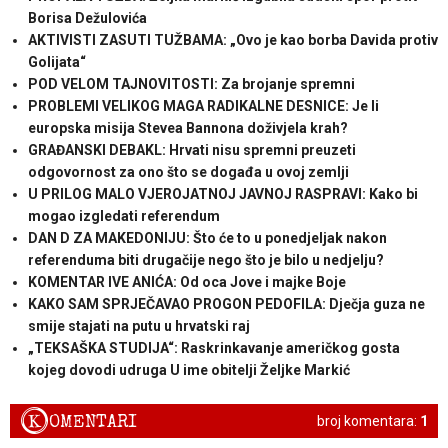
Borisa Dežulovića
AKTIVISTI ZASUTI TUŽBAMA: „Ovo je kao borba Davida protiv
Golijata“
POD VELOM TAJNOVITOSTI: Za brojanje spremni
PROBLEMI VELIKOG MAGA RADIKALNE DESNICE: Je li
europska misija Stevea Bannona doživjela krah?
GRAĐANSKI DEBAKL: Hrvati nisu spremni preuzeti
odgovornost za ono što se događa u ovoj zemlji
U PRILOG MALO VJEROJATNOJ JAVNOJ RASPRAVI: Kako bi
mogao izgledati referendum
DAN D ZA MAKEDONIJU: Što će to u ponedjeljak nakon
referenduma biti drugačije nego što je bilo u nedjelju?
KOMENTAR IVE ANIĆA: Od oca Jove i majke Boje
KAKO SAM SPRJEČAVAO PROGON PEDOFILA: Dječja guza ne
smije stajati na putu u hrvatski raj
„TEKSAŠKA STUDIJA“: Raskrinkavanje američkog gosta
kojeg dovodi udruga U ime obitelji Željke Markić
K
OMENTARI
broj komentara:
1