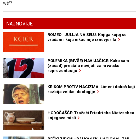
wtf?
NAJNOVIJE
ROMEO I JULIJA NA SELU: Knjiga kojoj se
vraćam i koja nikad nije iznevjerila
POLEMIKA (BIVŠE) NAVIJAČICE: Kako sam
(zasad) prestala navijati za hrvatsku
reprezentaciju
KRIKOM PROTIV NACIZMA: Limeni doboš koji
razbija velike ideologije
HODOČAŠĆE: Tražeći Friedricha Nietzschea
i njegove misli
BEČKI ZIDOVI–BALKANSKI NACIONALIZMI: