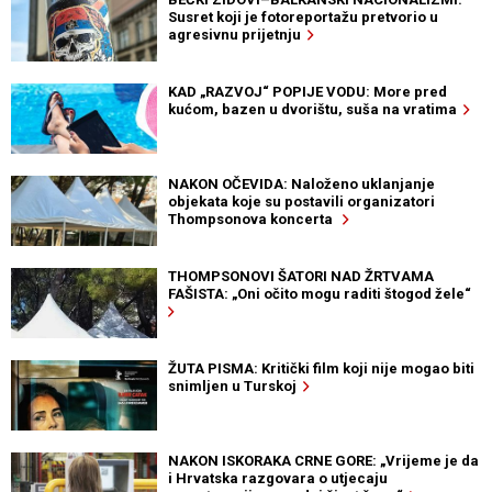
Susret koji je fotoreportažu pretvorio u
agresivnu prijetnju
KAD „RAZVOJ“ POPIJE VODU: More pred
kućom, bazen u dvorištu, suša na vratima
NAKON OČEVIDA: Naloženo uklanjanje
objekata koje su postavili organizatori
Thompsonova koncerta
THOMPSONOVI ŠATORI NAD ŽRTVAMA
FAŠISTA: „Oni očito mogu raditi štogod žele“
ŽUTA PISMA: Kritički film koji nije mogao biti
snimljen u Turskoj
NAKON ISKORAKA CRNE GORE: „Vrijeme je da
i Hrvatska razgovara o utjecaju