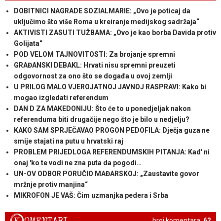
DOBITNICI NAGRADE SOZIALMARIE: „Ovo je poticaj da
uključimo što više Roma u kreiranje medijskog sadržaja“
AKTIVISTI ZASUTI TUŽBAMA: „Ovo je kao borba Davida protiv
Golijata“
POD VELOM TAJNOVITOSTI: Za brojanje spremni
GRAĐANSKI DEBAKL: Hrvati nisu spremni preuzeti
odgovornost za ono što se događa u ovoj zemlji
U PRILOG MALO VJEROJATNOJ JAVNOJ RASPRAVI: Kako bi
mogao izgledati referendum
DAN D ZA MAKEDONIJU: Što će to u ponedjeljak nakon
referenduma biti drugačije nego što je bilo u nedjelju?
KAKO SAM SPRJEČAVAO PROGON PEDOFILA: Dječja guza ne
smije stajati na putu u hrvatski raj
PROBLEM PRIJEDLOGA REFERENDUMSKIH PITANJA: Kad' ni
onaj 'ko te vodi ne zna puta da pogodi…
UN-OV ODBOR PORUČIO MAĐARSKOJ: „Zaustavite govor
mržnje protiv manjina“
MIKROFON JE VAŠ: Čim uzmanjka pedera i Srba
OMENTARI
broj komentara:
62