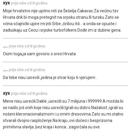
xyx
prije više od 8 godina
Moje hrvatstvo nije upitno niti za Šešelja.Čakavac.Za većinu tzv
Hrvata dnk bi moga pretegnit na srpsku stranu.Ili tursku.Zato se
vćina očajnički upire mrziti Srbe ,ćirilicu itd... a onda se opuste i
zađuskaju uz Cecu i srpske turbofolkere.Dođe im iz dubine gena.
....
prije više od 8 godina
Osim toga,ja sam govorio o sreci Hrvata .
....
prije više od 8 godina
Da tebe nisu usrecili ,jedina je stvar koju ti vjerujem .
xyx
prije više od 8 godina
Mene nisu usrećili.Dakle ,usrećili su 7 milijuna i 999999.A možda bi
se našlo još onih koje nisu usrećili.Igrali su dobro.Nažalost ,igrali su
nošeni kleronacionalizmom i u crnim dresovima.Zato su mi stalno
stvarali dvojno rasploženje.Na kraju ,ovi dočeci i besprizorna
primitivna slavlja ,bez kraja i konca...zagorčala su sve.