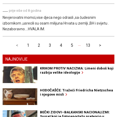
.....
prije više od 8 godina
Nevjerovatni momci,vise djeca nego odrasli ,sa čudesnim
izbornikom ,usrecili su osam milijuna Hrvata u zemlji ,BH i svijetu .
Nezaboravno....HVALA IM.
…
<
1
2
3
4
5
13
>
NAJNOVIJE
KRIKOM PROTIV NACIZMA: Limeni doboš koji
razbija velike ideologije
HODOČAŠĆE: Tražeći Friedricha Nietzschea
i njegove misli
BEČKI ZIDOVI–BALKANSKI NACIONALIZMI:
Susret koji je fotoreportažu pretvorio u