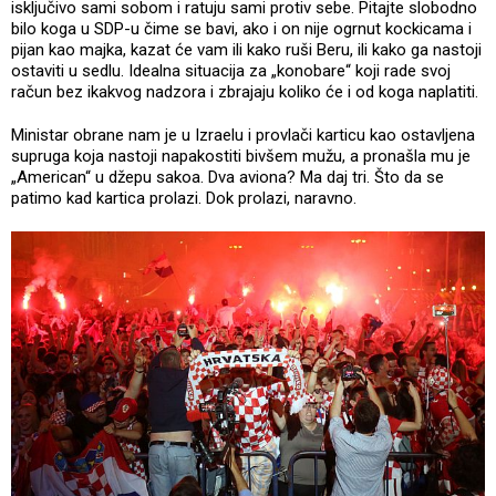
isključivo sami sobom i ratuju sami protiv sebe. Pitajte slobodno
bilo koga u SDP-u čime se bavi, ako i on nije ogrnut kockicama i
pijan kao majka, kazat će vam ili kako ruši Beru, ili kako ga nastoji
ostaviti u sedlu. Idealna situacija za „konobare“ koji rade svoj
račun bez ikakvog nadzora i zbrajaju koliko će i od koga naplatiti.
Ministar obrane nam je u Izraelu i provlači karticu kao ostavljena
supruga koja nastoji napakostiti bivšem mužu, a pronašla mu je
„American“ u džepu sakoa. Dva aviona? Ma daj tri. Što da se
patimo kad kartica prolazi. Dok prolazi, naravno.