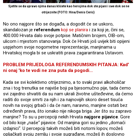
Sjetite se da upravo njima danas kličete kao herojima dok ste pijani i sve dok se ne
otrijeznite (FOTO: Hina/Denis Cerić)
No ono najgore što se događa, a dogodit će se uskoro,
skandalozan je
referendum
koji se planira
i za koji je, čini se,
400.000 Hrvata dalo svoje potpise. Matičnim brojem, OIB-om,
ulicom i mjestom stanovanja. Dok će Hrvati još uvijek biti opijeni
uspjehom svoje nogometne reprezentacije, manjinama u
Hrvatskoj mogla bi se uskratiti prava zagarantirana Ustavom.
PROBLEM PRIJEDLOGA REFERENDUMSKIH PITANJA: Kad'
ni onaj 'ko te vodi ne zna puta da pogodi…
Kada se svi kolektivno otrijeznimo, a to svaki pravi alkoholičar
zna i tog trenutka se najviše boji pa bjesomučno pije, tada ćemo
svi zajedno shvatiti da su nam ukrali životne ušteđevine, da ćemo
raditi do svoje smrti za njih i za najnovijih skoro deset tisuća
novih na svojoj grbači i da će nam, naravno, manjine ostati bez
određenih prava, što ionako nije nikoga briga. Jer što su zapravo
manjine? To su u percepciji nekih Hrvata
najgore pijavice
. Gore
od bilo koje „naše“ pijavice. Od manjina gori su jedino „domaći
izdajnici“. U percepciji takvih možeš biti notorni lopov, možeš
opljačkati svoju zemlju i svoje sugrađane, možeš ih doslovno