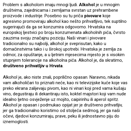
Problem s alkoholom imaju mnogi ljudi.
Alkohol
je u mnogim
društvima, zajednicama i zemljama svrstan uz prehrambene
proizvode i industrije. Posebno su tu priča
pivovare
koje
agresivno promoviraju alkohol kao nešto prihvatljivo, tek suptilno
sugerirajući da ga se konzumira odgovorno. Hrvatska na
europskoj ljestvici po broju konzumenata alkoholnih pića, čvrsto
zauzima svoju značajnu poziciju. Naši vinari i pivovare
tradicionalno su najbolji, alkohol je sveprisutan, kako u
domaćinstvima tako i u širokoj upotrebi. Hrvatska je zemlja za
odmor, za opuštanje, a u ljetnim mjesecima mjesto je s visokim
stupnjem tolerancije na alkoholna pića. Alkohol je, da skratimo,
društveno prihvatljiv u Hrvata
.
Alkohol je, ako niste znali, poprilično opasan. Naravno, nikada
vam alkoholičari to priznati neće, kao ni televizijske kuće koje vas
preko ekrana zalijevaju pivom, kao ni vinari koji pred vama kušaju
vino, degustiraju ili dekantiraju isto, koktel majstori koji vam nude
idealno ljetno osvježenje uz mojito, caipirinhu ili aperol spritz.
Alkohol je opasan i podmukao opijat jer je društveno prihvatljiv,
jer ga tradicionalno koristimo od stoljeća sedmog, jer ga naši
očevi, djedovi konzumiraju, prave, peku ili jednostavno piju do
iznemoglosti.