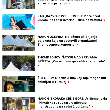
agresivnu prijetnju
KAD „RAZVOJ“ POPIJE VODU: More pred
kućom, bazen u dvorištu, suša na vratima
NAKON OČEVIDA: Naloženo uklanjanje
objekata koje su postavili organizatori
Thompsonova koncerta
THOMPSONOVI ŠATORI NAD ŽRTVAMA
FAŠISTA: „Oni očito mogu raditi štogod žele“
ŽUTA PISMA: Kritički film koji nije mogao biti
snimljen u Turskoj
NAKON ISKORAKA CRNE GORE: „Vrijeme je da
i Hrvatska razgovara o utjecaju
menstruacije na radni život žena“