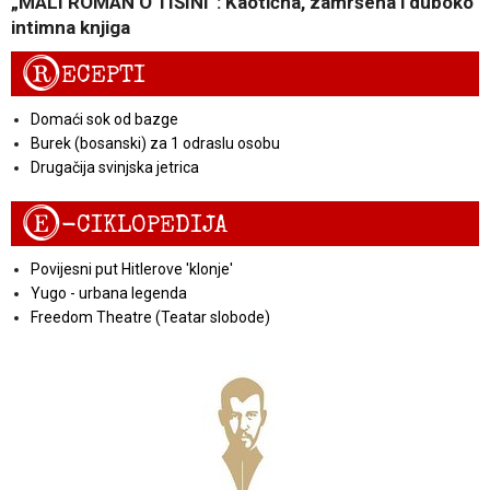
„MALI ROMAN O TIŠINI“: Kaotična, zamršena i duboko
intimna knjiga
R
ECEPTI
Domaći sok od bazge
Burek (bosanski) za 1 odraslu osobu
Drugačija svinjska jetrica
E
-CIKLOPEDIJA
Povijesni put Hitlerove 'klonje'
Yugo - urbana legenda
Freedom Theatre (Teatar slobode)