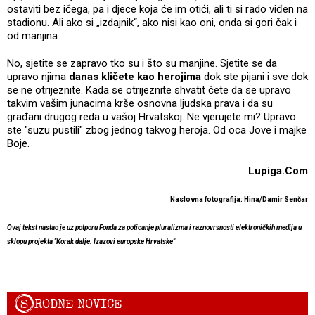
ostaviti bez ičega, pa i djece koja će im otići, ali ti si rado viđen na
stadionu. Ali ako si „izdajnik“, ako nisi kao oni, onda si gori čak i
od manjina.
No, sjetite se zapravo tko su i što su manjine. Sjetite se da
upravo njima
danas kličete kao herojima
dok ste pijani i sve dok
se ne otrijeznite. Kada se otrijeznite shvatit ćete da se upravo
takvim vašim junacima krše osnovna ljudska prava i da su
građani drugog reda u vašoj Hrvatskoj. Ne vjerujete mi? Upravo
ste "suzu pustili" zbog jednog takvog heroja. Od oca Jove i majke
Boje.
Lupiga.Com
Naslovna fotografija: Hina/Damir Senčar
Ovaj tekst nastao je uz potporu Fonda za poticanje pluralizma i raznovrsnosti elektroničkih medija u
sklopu projekta "Korak dalje: Izazovi europske Hrvatske"
S
RODNE NOVICE