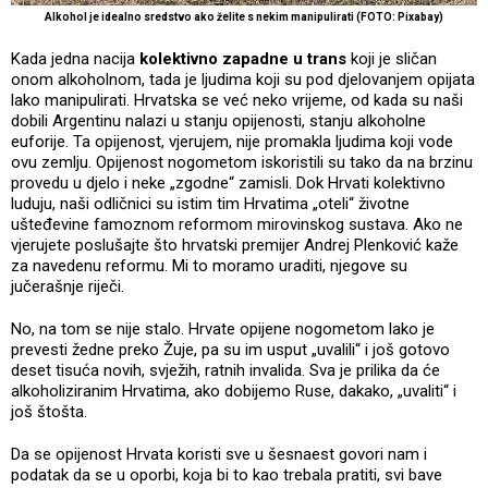
Alkohol je idealno sredstvo ako želite s nekim manipulirati (FOTO: Pixabay)
Kada jedna nacija
kolektivno zapadne u trans
koji je sličan
onom alkoholnom, tada je ljudima koji su pod djelovanjem opijata
lako manipulirati. Hrvatska se već neko vrijeme, od kada su naši
dobili Argentinu nalazi u stanju opijenosti, stanju alkoholne
euforije. Ta opijenost, vjerujem, nije promakla ljudima koji vode
ovu zemlju. Opijenost nogometom iskoristili su tako da na brzinu
provedu u djelo i neke „zgodne“ zamisli. Dok Hrvati kolektivno
luduju, naši odličnici su istim tim Hrvatima „oteli“ životne
ušteđevine famoznom reformom mirovinskog sustava. Ako ne
vjerujete poslušajte što hrvatski premijer Andrej Plenković kaže
za navedenu reformu. Mi to moramo uraditi, njegove su
jučerašnje riječi.
No, na tom se nije stalo. Hrvate opijene nogometom lako je
prevesti žedne preko Žuje, pa su im usput „uvalili“ i još gotovo
deset tisuća novih, svježih, ratnih invalida. Sva je prilika da će
alkoholiziranim Hrvatima, ako dobijemo Ruse, dakako, „uvaliti“ i
još štošta.
Da se opijenost Hrvata koristi sve u šesnaest govori nam i
podatak da se u oporbi, koja bi to kao trebala pratiti, svi bave