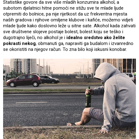
Statistike govore da sve više mladih konzumira alkohol, a
subotom djelatnici hitne pomoći ne stižu sve te mlade ljude
otpremiti do bolnice, pa nije rijetkost da uz frekventna mjesta
naših gradova i njihove omiljene klubove i kafiće, možemo vidjeti
mlade ljude kako doslovno leže u sitne sate. Alkohol kada zahvati
sve društvene slojeve postaje bolest, bolest koju se teško i
dugotrajno liječi, no alkohol je i
idealno sredstvo ako želite
pokrasti nekog
, obmanuti ga, napraviti ga budalom i izvanredno
se okoristiti na njegov račun. To zna bilo koji iskusni konobar.