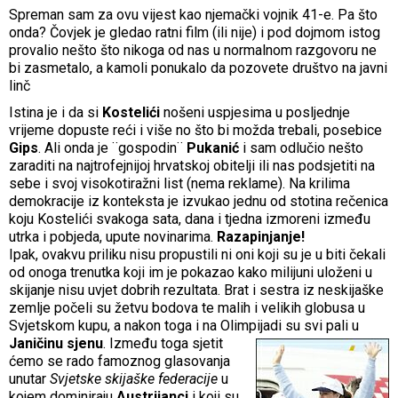
Spreman sam za ovu vijest kao njemački vojnik 41-e. Pa što
onda? Čovjek je gledao ratni film (ili nije) i pod dojmom istog
provalio nešto što nikoga od nas u normalnom razgovoru ne
bi zasmetalo, a kamoli ponukalo da pozovete društvo na javni
linč
Istina je i da si
Kostelići
nošeni uspjesima u posljednje
vrijeme dopuste reći i više no što bi možda trebali, posebice
Gips
. Ali onda je ¨gospodin¨
Pukanić
i sam odlučio nešto
zaraditi na najtrofejnijoj hrvatskoj obitelji ili nas podsjetiti na
sebe i svoj visokotiražni list (nema reklame). Na krilima
demokracije iz konteksta je izvukao jednu od stotina rečenica
koju Kostelići svakoga sata, dana i tjedna izmoreni između
utrka i pobjeda, upute novinarima.
Razapinjanje!
Ipak, ovakvu priliku nisu propustili ni oni koji su je u biti čekali
od onoga trenutka koji im je pokazao kako milijuni uloženi u
skijanje nisu uvjet dobrih rezultata. Brat i sestra iz neskijaške
zemlje počeli su žetvu bodova te malih i velikih globusa u
Svjetskom kupu, a nakon toga i na Olimpijadi su svi pali u
Janičinu sjenu
.
Između toga sjetit
ćemo se rado famoznog glasovanja
unutar
Svjetske skijaške federacije
u
kojem dominiraju
Austrijanci
i koji su