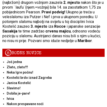
(najbržom) drugom vožnjom zauzela
2. mjesto
nakon što je u
prvom ¨laufu¨(njem.=vožnja) bila 14. sa zaostatkom 1,75 za
pobijednicom Pearson.
Pravi podvig!
Ukupno je treća u
veleslalomu iza Putzer i Nef i prva u ukupnom poredku. U
potonjem slalomu najbolji na svijetu u toj disciplini Ivica
Kostelić zauzeo
3. mjesto
iza
Rocce
i japanske senzacije
Sasakija
te time zadržao
crvenu majicu
, odnosno vodeću
poziciju u slalomu. Austrijanci danas nisu bili s njim u kućici,
no nisu ni prije. Pozvani smo iduće nedjelje u
Maribor
.
S
RODNE NOVICE
Još jedna
Zlato, zlato!!!
Neka Igre počnu!
Kostelić brdo iznad Zagreba
Janica Kostelić
Slavimo!
Dobila je-pare!
Ivica
Nakon prespavane noći