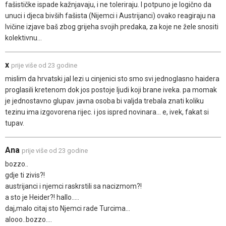
fašističke ispade kažnjavaju, i ne toleriraju. I potpuno je logično da
unuci i djeca bivših fašista (Nijemci i Austrijanci) ovako reagiraju na
Ivičine izjave baš zbog grijeha svojih predaka, za koje ne žele snositi
kolektivnu...
x
prije više od 23 godine
mislim da hrvatski jal lezi u cinjenici sto smo svi jednoglasno haidera
proglasili kretenom dok jos postoje ljudi koji brane iveka. pa momak
je jednostavno glupav. javna osoba bi valjda trebala znati koliku
tezinu ima izgovorena rijec. i jos ispred novinara... e, ivek, fakat si
tupav.
Ana
prije više od 23 godine
bozzo..
gdje ti zivis?!
austrijanci i njemci raskrstili sa nacizmom?!
a sto je Heider?! hallo.....
daj,malo citaj sto Njemci rade Turcima...
alooo..bozzo....