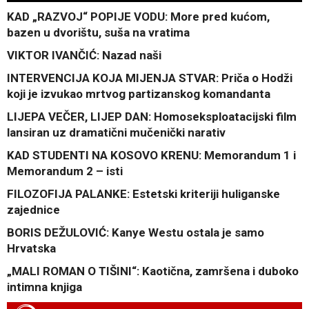
KAD „RAZVOJ“ POPIJE VODU: More pred kućom,
bazen u dvorištu, suša na vratima
VIKTOR IVANČIĆ: Nazad naši
INTERVENCIJA KOJA MIJENJA STVAR: Priča o Hodži
koji je izvukao mrtvog partizanskog komandanta
LIJEPA VEČER, LIJEP DAN: Homoseksploatacijski film
lansiran uz dramatični mučenički narativ
KAD STUDENTI NA KOSOVO KRENU: Memorandum 1 i
Memorandum 2 – isti
FILOZOFIJA PALANKE: Estetski kriteriji huliganske
zajednice
BORIS DEŽULOVIĆ: Kanye Westu ostala je samo
Hrvatska
„MALI ROMAN O TIŠINI“: Kaotična, zamršena i duboko
intimna knjiga