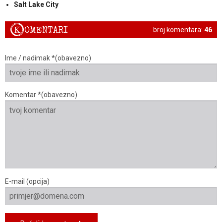
Salt Lake City
K
OMENTARI
broj komentara:
46
Ime / nadimak *(obavezno)
Komentar *(obavezno)
E-mail (opcija)