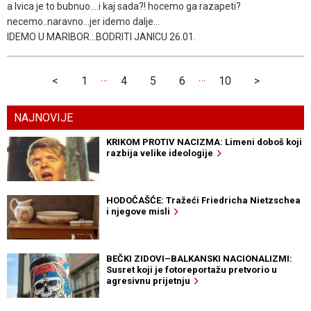
a Ivica je to bubnuo....i kaj sada?! hocemo ga razapeti?
necemo..naravno...jer idemo dalje...
IDEMO U MARIBOR...BODRITI JANICU 26.01.
…
…
<
1
4
5
6
10
>
NAJNOVIJE
KRIKOM PROTIV NACIZMA: Limeni doboš koji
razbija velike ideologije
HODOČAŠĆE: Tražeći Friedricha Nietzschea
i njegove misli
BEČKI ZIDOVI–BALKANSKI NACIONALIZMI:
Susret koji je fotoreportažu pretvorio u
agresivnu prijetnju