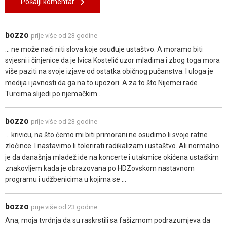
Pošalji komentar
bozzo
prije više od 23 godine
... ne može naći niti slova koje osuđuje ustaštvo. A moramo biti
svjesni i činjenice da je Ivica Kostelić uzor mladima i zbog toga mora
više paziti na svoje izjave od ostatka običnog pučanstva. I uloga je
medija i javnosti da ga na to upozori. A za to što Nijemci rade
Turcima slijedi po njemačkim...
bozzo
prije više od 23 godine
... krivicu, na što ćemo mi biti primorani ne osudimo li svoje ratne
zločince. I nastavimo li tolerirati radikalizam i ustaštvo. Ali normalno
je da današnja mladež ide na koncerte i utakmice okićena ustaškim
znakovljem kada je obrazovana po HDZovskom nastavnom
programu i udžbenicima u kojima se ...
bozzo
prije više od 23 godine
Ana, moja tvrdnja da su raskrstili sa fašizmom podrazumjeva da