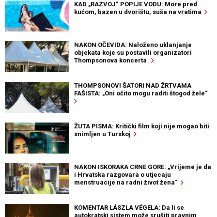
KAD „RAZVOJ“ POPIJE VODU: More pred
kućom, bazen u dvorištu, suša na vratima
NAKON OČEVIDA: Naloženo uklanjanje
objekata koje su postavili organizatori
Thompsonova koncerta
THOMPSONOVI ŠATORI NAD ŽRTVAMA
FAŠISTA: „Oni očito mogu raditi štogod žele“
ŽUTA PISMA: Kritički film koji nije mogao biti
snimljen u Turskoj
NAKON ISKORAKA CRNE GORE: „Vrijeme je da
i Hrvatska razgovara o utjecaju
menstruacije na radni život žena“
KOMENTAR LÁSZLA VÉGELA: Da li se
autokratski sistem može srušiti pravnim