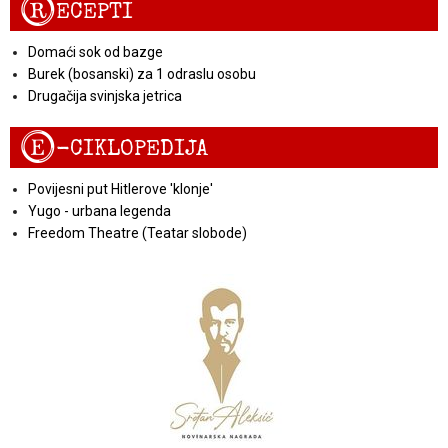
R
ECEPTI
Domaći sok od bazge
Burek (bosanski) za 1 odraslu osobu
Drugačija svinjska jetrica
E
-CIKLOPEDIJA
Povijesni put Hitlerove 'klonje'
Yugo - urbana legenda
Freedom Theatre (Teatar slobode)