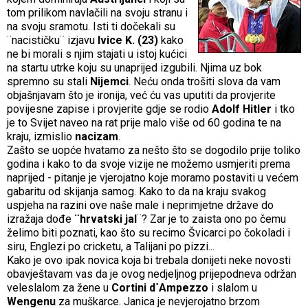
tom prilikom navlačili na svoju stranu i
na svoju sramotu. Isti ti dočekali su
¨nacističku¨ izjavu
Ivice K. (23)
kako
ne bi morali s njim stajati u istoj kućici
na startu utrke koju su unaprijed izgubili. Njima uz bok
spremno su stali
Nijemci
. Neću onda trošiti slova da vam
objašnjavam što je ironija, već ću vas uputiti da provjerite
povijesne zapise i provjerite gdje se rodio
Adolf Hitler
i tko
je to Svijet naveo na rat prije malo više od 60 godina te na
kraju, izmislio
nacizam
.
Zašto se uopće hvatamo za nešto što se dogodilo prije toliko
godina i kako to da svoje vizije ne možemo usmjeriti prema
naprijed - pitanje je vjerojatno koje moramo postaviti u većem
gabaritu od skijanja samog. Kako to da na kraju svakog
uspjeha na razini ove naše male i neprimjetne države do
izražaja dođe
¨hrvatski
jal
¨? Zar je to zaista ono po čemu
želimo biti poznati, kao što su recimo Švicarci po čokoladi i
siru, Englezi po cricketu, a Talijani po pizzi...
Kako je ovo ipak novica koja bi trebala donijeti neke novosti
obavještavam vas da je ovog nedjeljnog prijepodneva održan
veleslalom za žene u
Cortini d˙Ampezzo
i slalom u
Wengenu
za muškarce. Janica je nevjerojatno brzom