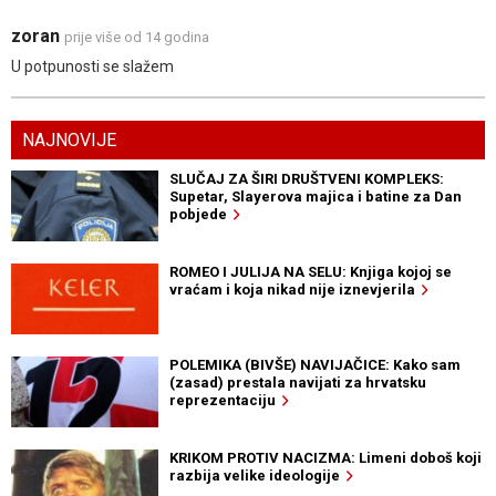
zoran
prije više od 14 godina
U potpunosti se slažem
NAJNOVIJE
SLUČAJ ZA ŠIRI DRUŠTVENI KOMPLEKS:
Supetar, Slayerova majica i batine za Dan
pobjede
ROMEO I JULIJA NA SELU: Knjiga kojoj se
vraćam i koja nikad nije iznevjerila
POLEMIKA (BIVŠE) NAVIJAČICE: Kako sam
(zasad) prestala navijati za hrvatsku
reprezentaciju
KRIKOM PROTIV NACIZMA: Limeni doboš koji
razbija velike ideologije