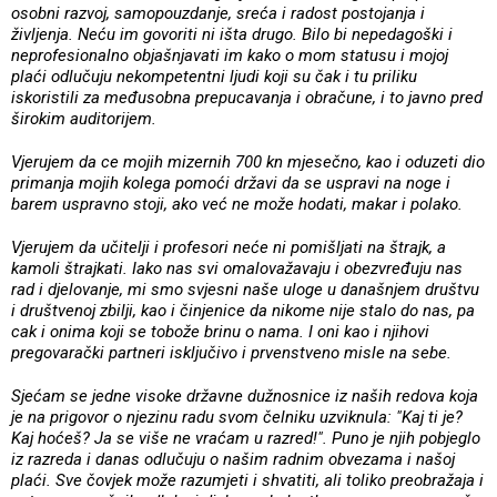
osobni razvoj, samopouzdanje, sreća i radost postojanja i
življenja. Neću im govoriti ni išta drugo. Bilo bi nepedagoški i
neprofesionalno objašnjavati im kako o mom statusu i mojoj
plaći odlučuju nekompetentni ljudi koji su čak i tu priliku
iskoristili za međusobna prepucavanja i obračune, i to javno pred
širokim auditorijem.
Vjerujem da ce mojih mizernih 700 kn mjesečno, kao i oduzeti dio
primanja mojih kolega pomoći državi da se uspravi na noge i
barem uspravno stoji, ako već ne može hodati, makar i polako.
Vjerujem da učitelji i profesori neće ni pomišljati na štrajk, a
kamoli štrajkati. Iako nas svi omalovažavaju i obezvređuju nas
rad i djelovanje, mi smo svjesni naše uloge u današnjem društvu
i društvenoj zbilji, kao i činjenice da nikome nije stalo do nas, pa
cak i onima koji se tobože brinu o nama. I oni kao i njihovi
pregovarački partneri isključivo i prvenstveno misle na sebe.
Sjećam se jedne visoke državne dužnosnice iz naših redova koja
je na prigovor o njezinu radu svom čelniku uzviknula: "Kaj ti je?
Kaj hoćeš? Ja se više ne vraćam u razred!". Puno je njih pobjeglo
iz razreda i danas odlučuju o našim radnim obvezama i našoj
plaći. Sve čovjek može razumjeti i shvatiti, ali toliko preobražaja i