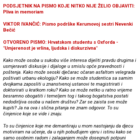
PODSJETNIK NA PISMO KOJE NITKO NIJE ŽELIO OBJAVITI:
Pliva in memoriam
VIKTOR IVANČIĆ: Pismo podrške Kerumovoj sestri Nevenki
Bečić
OTVORENO PISMO: Hrvatskom studentu s Oxforda -
"Umjerenost je vrlina, ljudska i diskurzivna"
Kako može osoba u sukobu više interesa dijeliti pravdu drugima i
usmjeravati diskusije i dijaloge u smislu opće pravednosti i
poštenja. Kako može seoski dječarac očaran asfaltom velegrada
poštivati urbanu ekologiju? Kako se može studentica sa samim
dvojkama zaposliti u znanstvenoj ustanovi te magistrirati i
doktorirati u kratkom roku? Kako se može netko u ratno vrijeme
besramno obogatiti i temeljem tog i takvog bogatstva postati
nedodirljiva osoba u našem društvu? Zar se zaista sve može
kupiti? Ja na ova i slična pitanja ne znam odgovor. To su
činjenice koje se vide i znaju.
To su činjenice koje me demantiraju u mom nastojanju da djecu
motiviram na učenje, da u njih pobuđujem vjeru i istinu kako se
samo osobnim radom i zalaganjem može dosegnuti potpuni