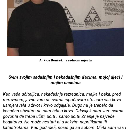
Ankica Benček na radnom mjestu
Svim svojim sadašnjim i nekadašnjim đacima, mojoj djeci i
mojim unucima
Kao vaša učiteljica, nekadašnja razrednica, majka i baka, pred
mirovinom, javno vam se svima ispričavam sto sam vas krivo
usmjeravala u život i krivo odgajala. Dugo mi je trebalo da
konačno shvatim da sam bila u krivu. Oduvijek sam vam svima
govorila da treba učiti, učiti i samo učiti! Znanje je najveće
bogatstvo. Ne može nestati ni u kakvim neprilikama ili
katastrofama. Kud god ideš, nosiš ga sa sobom. Učila sam vas i