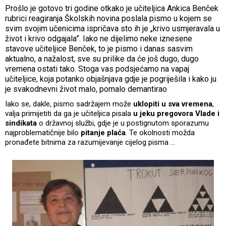
Prošlo je gotovo tri godine otkako je učiteljica Ankica Benček
rubrici reagiranja Školskih novina poslala pismo u kojem se
svim svojim učenicima ispričava sto ih je „krivo usmjeravala u
život i krivo odgajala”. Iako ne dijelimo neke iznesene
stavove učiteljice Benček, to je pismo i danas sasvim
aktualno, a nažalost, sve su prilike da će još dugo, dugo
vremena ostati tako. Stoga vas podsjećamo na vapaj
učiteljice, koja potanko objašnjava gdje je pogriješila i kako ju
je svakodnevni život malo, pomalo demantirao
Iako se, dakle, pismo sadržajem može
uklopiti u sva vremena
,
valja primijetiti da ga je učiteljica pisala
u jeku pregovora Vlade i
sindikata
o državnoj službi, gdje je u postignutom sporazumu
najproblematičnije bilo
pitanje plaća
. Te okolnosti možda
pronađete bitnima za razumijevanje cijelog pisma …