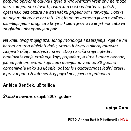
potpuno oprečnih odluka i djela u vrlo kratkom vremenu ne može
se razumjeti niti shvatiti, osim kao osobnu borbu za položaj i
opstanak, bez obzira na stranačku pripadnost i funkciju. Dobiva
se dojam da su svi oni isti. To što se povremeno javno svađaju i
okrivljuju jedni drugi za stanje u kojem jesmo to je jeftina zabava
za gladni i obespravljeni puk.
Na kraju ovog mojeg uzaludnog monologa i nabrajanja, koje će mi
barem na tren olakšati dušu, umanjiti brigu o skoroj mirovini,
zasjeniti očaj i neizbježni sram zbog narušavanja ugleda i
omalovažavanja profesije kojoj pripadam, a time i mene osobno,
još se jednom svima koje sam nesvjesno vise od 30 godina
obmanjivala kako su učenje, poštenje i odgovornost jedini pravi i
ispravni put u životu svakog pojedinca, javno ispričavam.
Ankica Benček, učiteljica
Školske novine
, ožujak 2009. godine
Lupiga.Com
RSE
FOTO: Ankica Barbir Miladinović /