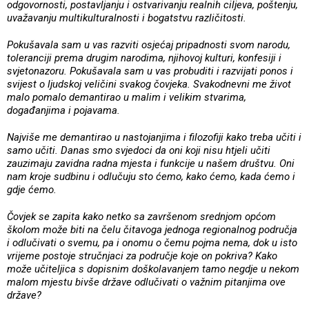
odgovornosti, postavljanju i ostvarivanju realnih ciljeva, poštenju,
uvažavanju multikulturalnosti i bogatstvu različitosti.
Pokušavala sam u vas razviti osjećaj pripadnosti svom narodu,
toleranciji prema drugim narodima, njihovoj kulturi, konfesiji i
svjetonazoru. Pokušavala sam u vas probuditi i razvijati ponos i
svijest o ljudskoj veličini svakog čovjeka. Svakodnevni me život
malo pomalo demantirao u malim i velikim stvarima,
događanjima i pojavama.
Najviše me demantirao u nastojanjima i filozofiji kako treba učiti i
samo učiti. Danas smo svjedoci da oni koji nisu htjeli učiti
zauzimaju zavidna radna mjesta i funkcije u našem društvu. Oni
nam kroje sudbinu i odlučuju sto ćemo, kako ćemo, kada ćemo i
gdje ćemo.
Čovjek se zapita kako netko sa završenom srednjom općom
školom može biti na čelu čitavoga jednoga regionalnog područja
i odlučivati o svemu, pa i onomu o čemu pojma nema, dok u isto
vrijeme postoje stručnjaci za područje koje on pokriva? Kako
može učiteljica s dopisnim doškolavanjem tamo negdje u nekom
malom mjestu bivše države odlučivati o važnim pitanjima ove
države?