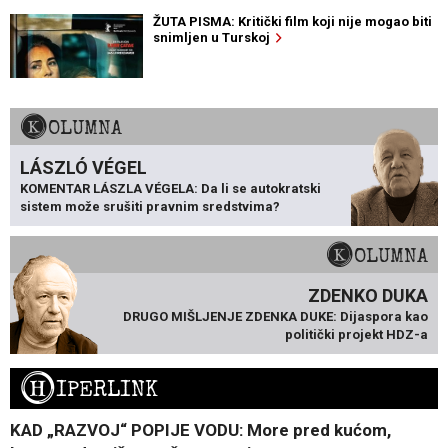
ŽUTA PISMA: Kritički film koji nije mogao biti
snimljen u Turskoj
KOLUMNA
LÁSZLÓ VÉGEL
KOMENTAR LÁSZLA VÉGELA: Da li se autokratski
sistem može srušiti pravnim sredstvima?
KOLUMNA
ZDENKO DUKA
DRUGO MIŠLJENJE ZDENKA DUKE: Dijaspora kao
politički projekt HDZ-a
H
IPERLINK
KAD „RAZVOJ“ POPIJE VODU: More pred kućom,