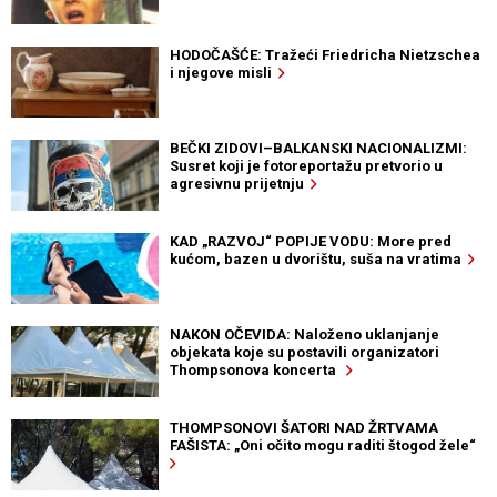
HODOČAŠĆE: Tražeći Friedricha Nietzschea
i njegove misli
BEČKI ZIDOVI–BALKANSKI NACIONALIZMI:
Susret koji je fotoreportažu pretvorio u
agresivnu prijetnju
KAD „RAZVOJ“ POPIJE VODU: More pred
kućom, bazen u dvorištu, suša na vratima
NAKON OČEVIDA: Naloženo uklanjanje
objekata koje su postavili organizatori
Thompsonova koncerta
THOMPSONOVI ŠATORI NAD ŽRTVAMA
FAŠISTA: „Oni očito mogu raditi štogod žele“