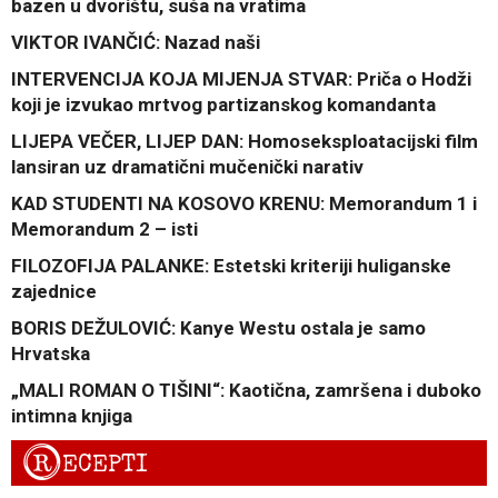
bazen u dvorištu, suša na vratima
VIKTOR IVANČIĆ: Nazad naši
INTERVENCIJA KOJA MIJENJA STVAR: Priča o Hodži
koji je izvukao mrtvog partizanskog komandanta
LIJEPA VEČER, LIJEP DAN: Homoseksploatacijski film
lansiran uz dramatični mučenički narativ
KAD STUDENTI NA KOSOVO KRENU: Memorandum 1 i
Memorandum 2 – isti
FILOZOFIJA PALANKE: Estetski kriteriji huliganske
zajednice
BORIS DEŽULOVIĆ: Kanye Westu ostala je samo
Hrvatska
„MALI ROMAN O TIŠINI“: Kaotična, zamršena i duboko
intimna knjiga
R
ECEPTI