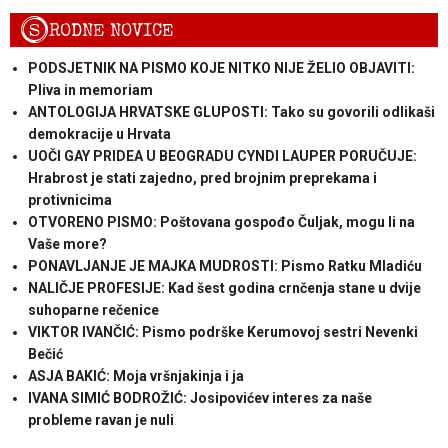
S
RODNE NOVICE
PODSJETNIK NA PISMO KOJE NITKO NIJE ŽELIO OBJAVITI:
Pliva in memoriam
ANTOLOGIJA HRVATSKE GLUPOSTI: Tako su govorili odlikaši
demokracije u Hrvata
UOČI GAY PRIDEA U BEOGRADU CYNDI LAUPER PORUČUJE:
Hrabrost je stati zajedno, pred brojnim preprekama i
protivnicima
OTVORENO PISMO: Poštovana gospođo Čuljak, mogu li na
Vaše more?
PONAVLJANJE JE MAJKA MUDROSTI: Pismo Ratku Mladiću
NALIČJE PROFESIJE: Kad šest godina crnčenja stane u dvije
suhoparne rečenice
VIKTOR IVANČIĆ: Pismo podrške Kerumovoj sestri Nevenki
Bečić
ASJA BAKIĆ: Moja vršnjakinja i ja
IVANA SIMIĆ BODROŽIĆ: Josipovićev interes za naše
probleme ravan je nuli