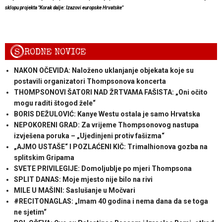
sklopu projekta "Korak dalje: Izazovi europske Hrvatske"
S
RODNE NOVICE
NAKON OČEVIDA: Naloženo uklanjanje objekata koje su
postavili organizatori Thompsonova koncerta
THOMPSONOVI ŠATORI NAD ŽRTVAMA FAŠISTA: „Oni očito
mogu raditi štogod žele“
BORIS DEŽULOVIĆ: Kanye Westu ostala je samo Hrvatska
NEPOKORENI GRAD: Za vrijeme Thompsonovog nastupa
izvješena poruka – „Ujedinjeni protiv fašizma“
„AJMO USTAŠE“ I POZLAĆENI KIČ: Trimalhionova gozba na
splitskim Gripama
SVETE PRIVILEGIJE: Domoljublje po mjeri Thompsona
SPLIT DANAS: Moje mjesto nije bilo na rivi
MILE U MAŠINI: Saslušanje u Močvari
#RECITONAGLAS: „Imam 40 godina i nema dana da se toga
ne sjetim“