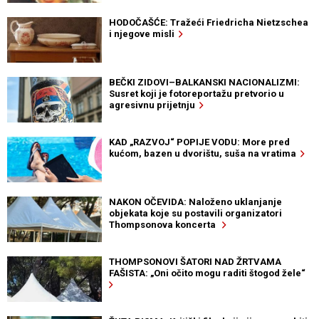
HODOČAŠĆE: Tražeći Friedricha Nietzschea
i njegove misli
BEČKI ZIDOVI–BALKANSKI NACIONALIZMI:
Susret koji je fotoreportažu pretvorio u
agresivnu prijetnju
KAD „RAZVOJ“ POPIJE VODU: More pred
kućom, bazen u dvorištu, suša na vratima
NAKON OČEVIDA: Naloženo uklanjanje
objekata koje su postavili organizatori
Thompsonova koncerta
THOMPSONOVI ŠATORI NAD ŽRTVAMA
FAŠISTA: „Oni očito mogu raditi štogod žele“