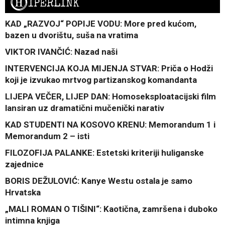
H
IPERLINK
KAD „RAZVOJ“ POPIJE VODU: More pred kućom,
bazen u dvorištu, suša na vratima
VIKTOR IVANČIĆ: Nazad naši
INTERVENCIJA KOJA MIJENJA STVAR: Priča o Hodži
koji je izvukao mrtvog partizanskog komandanta
LIJEPA VEČER, LIJEP DAN: Homoseksploatacijski film
lansiran uz dramatični mučenički narativ
KAD STUDENTI NA KOSOVO KRENU: Memorandum 1 i
Memorandum 2 – isti
FILOZOFIJA PALANKE: Estetski kriteriji huliganske
zajednice
BORIS DEŽULOVIĆ: Kanye Westu ostala je samo
Hrvatska
„MALI ROMAN O TIŠINI“: Kaotična, zamršena i duboko
intimna knjiga