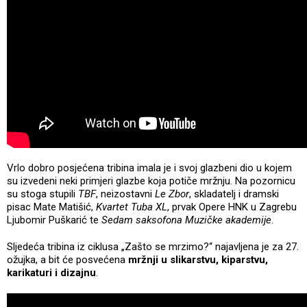
Vrlo dobro posjećena tribina imala je i svoj glazbeni dio u kojem
su izvedeni neki primjeri glazbe koja potiče mržnju. Na pozornicu
su stoga stupili
TBF
, neizostavni
Le Zbor
, skladatelj i dramski
pisac Mate Matišić,
Kvartet Tuba XL
, prvak Opere HNK u Zagrebu
Ljubomir Puškarić te
Sedam saksofona Muzičke akademije
.
Sljedeća tribina iz ciklusa „Zašto se mrzimo?“ najavljena je za 27.
ožujka, a bit će posvećena
mržnji u slikarstvu, kiparstvu,
karikaturi i dizajnu
.