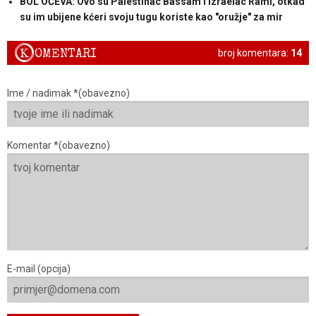
BOL OČEVA: Ovo su Palestinac Bassam i Izraelac Rami, otkad
su im ubijene kćeri svoju tugu koriste kao "oružje" za mir
K
OMENTARI
broj komentara:
14
Ime / nadimak *(obavezno)
Komentar *(obavezno)
E-mail (opcija)