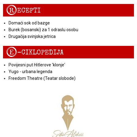
R
ECEPTI
Domaći sok od bazge
Burek (bosanski) za 1 odraslu osobu
Drugačija svinjska jetrica
E
-CIKLOPEDIJA
Povijesni put Hitlerove 'klonje'
Yugo - urbana legenda
Freedom Theatre (Teatar slobode)