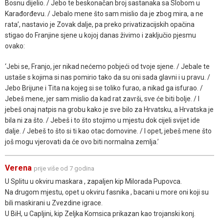
Bosnu dijelio. / Jebo te beskonačan broj sastanaka sa Slobom u
Karađorđevu. / Jebalo mene što sam mislio da je zbog mira, a ne
rata’, nastavio je Zovak dalje, pa preko privatizacijskih opačina
stigao do Franjine sjene u kojoj danas živimo i zaključio pjesmu
ovako:
‘Jebi se, Franjo, jer nikad nećemo pobjeći od tvoje sjene. / Jebale te
ustaše s kojima si nas pomirio tako da su oni sada glavni i u pravu. /
Jebo Brijune i Tita na kojeg si se toliko furao, a nikad ga isfurao. /
Jebeš mene, jer sam mislio da kad rat završi, sve će biti bolje. / I
jebeš onaj natpis na grobu kako je sve bilo za Hrvatsku, a Hrvatska je
bila ni za što. / Jebeš i to što stojimo u mjestu dok cijeli svijet ide
dalje. / Jebeš to što si ti kao otac domovine. / I opet, jebeš mene što
još mogu vjerovati da će ovo biti normalna zemlja.’
Verena
prije više od 7 godina
U Splitu u okviru maskara , zapaljen kip Milorada Pupovca.
Na drugom mjestu, opet u okviru fasnika , bacani u more oni koji su
bili maskirani u Zvezdine igrace.
U BiH, u Capljini, kip Zeljka Komsica prikazan kao trojanski konj.