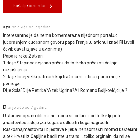
Pošalji komentar
xyx
prije više od 7 godina
Interesantno je da nema komentara,na nijednom portalu,o
jučerašnjem čudesnom govoru pape Franje ,u avionu iznad RH.(voli
čovik davat izjave u avionima)
Papa je reka 2 stvari:
1.da je Stepinac nejasna priča i da to treba pričekati daljnja
razjašnjenja
2.da je Irinej veliki patrijarh koji traži samo istinu i puno mu je
pomoga
Di je Šola?Di je Petirka?A tek Ugrina?A i Romano Boljković,di je ?
D
prije više od 7 godina
U stanovitoj sam dilemi..ne mogu se odluciti ,od tolike ljepote
,maštovitosti,ideje ,za koga se odluciti i koga nagraditi.
Raskosna,mastovita i bljestava Rijeka ,nenadmašni momci kaštelani
a tek Hrvati iz Capljine bacili me u trans ....toliko orginalni da mi se