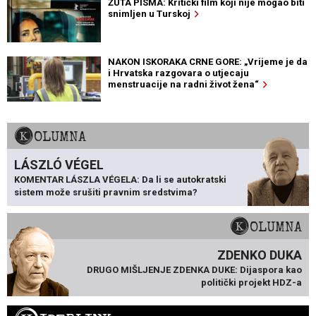
ŽUTA PISMA: Kritički film koji nije mogao biti
snimljen u Turskoj
NAKON ISKORAKA CRNE GORE: „Vrijeme je da
i Hrvatska razgovara o utjecaju
menstruacije na radni život žena“
KOLUMNA
LÁSZLÓ VÉGEL
KOMENTAR LÁSZLA VÉGELA: Da li se autokratski
sistem može srušiti pravnim sredstvima?
KOLUMNA
ZDENKO DUKA
DRUGO MIŠLJENJE ZDENKA DUKE: Dijaspora kao
politički projekt HDZ-a