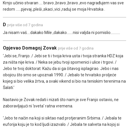
Krnjo učinio stvaran .... bravo ,bravo ,bravo ,evo nagrađujem vas sve
redom ......pjevaj ,pleši ,skaci ,vici ,raduj se moja Hrvatska .
D
prije više od 7 godina
Ja nisam vaš....dakako Mile ,dakako.......nisi valjda ni pomislio...........
Opjevao Domagoj Zovak
prije više od 7 godina
‘Jebi se, Franjo. / Jebi se ti i tvoja kriva usta i tvoja stranka HDZ koja
za ništa nije kriva. / Neka se jebu tvoji spomenici i ulice i trgovi. /
Jebo te tvoj doktorat. Kažu da si ga čitavog isplagirao. Jebo i nas
obojicu što smo se upoznali 1990. / Jebalo te hrvatsko proljeće
kojeg si bio velika žrtva, a svaki vikend si bio na teniskim terenima na
Šalati.’
Nastavio je Zovak redati i nizati što nam je sve Franjo ostavio, ne
zaboravljajući ni ‘sveta’ ratna vremena.
‘Jebo te način na koji si siktao nad protjeranim Srbima. / Jebala te
euforija koju je to kod ljudi izazvalo. / Jebala te salveta na kojoj si