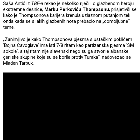
Saša Antić iz
TBF-a
rekao je nekoliko riječi i o glazbenom heroju
ekstremne desnice,
Marku Perkoviću Thompsonu
, prisjetivši se
kako je Thompsonova karijera krenula uzlaznom putanjom tek
onda kada se s lakih glazbenih nota prebacio na „domoljubne“
teme.
„Zanimljivo je kako Thompsonova pjesma s ustaškim pokličem
'Bojna Čavoglave' ima isti 7/8 ritam kao partizanska pjesma 'Sivi
sokole', a taj ritam nije slavenski nego su ga stvorile albanske
gerilske skupine koje su se borile protiv Turaka“, nadovezao se
Mladen Tarbuk.