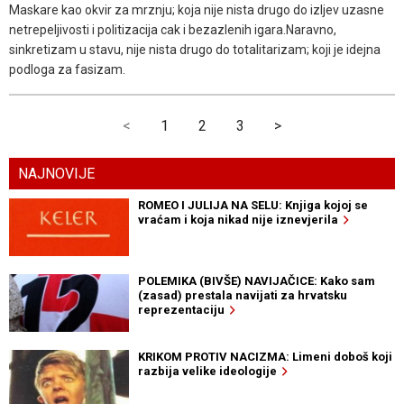
Maskare kao okvir za mrznju; koja nije nista drugo do izljev uzasne
netrepeljivosti i politizacija cak i bezazlenih igara.Naravno,
sinkretizam u stavu, nije nista drugo do totalitarizam; koji je idejna
podloga za fasizam.
<
1
2
3
>
NAJNOVIJE
ROMEO I JULIJA NA SELU: Knjiga kojoj se
vraćam i koja nikad nije iznevjerila
POLEMIKA (BIVŠE) NAVIJAČICE: Kako sam
(zasad) prestala navijati za hrvatsku
reprezentaciju
KRIKOM PROTIV NACIZMA: Limeni doboš koji
razbija velike ideologije