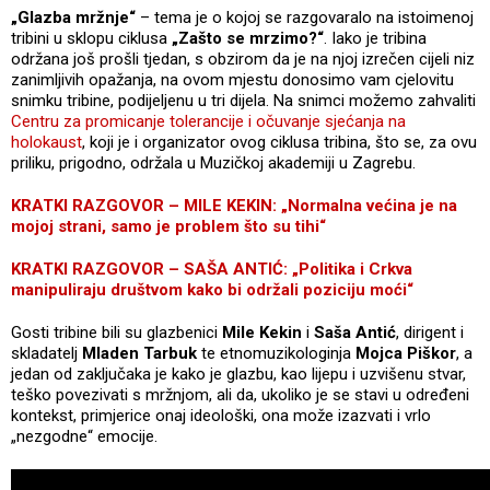
„Glazba mržnje“
– tema je o kojoj se razgovaralo na istoimenoj
tribini u sklopu ciklusa
„Zašto se mrzimo?“
. Iako je tribina
održana još prošli tjedan, s obzirom da je na njoj izrečen cijeli niz
zanimljivih opažanja, na ovom mjestu donosimo vam cjelovitu
snimku tribine, podijeljenu u tri dijela. Na snimci možemo zahvaliti
Centru za promicanje tolerancije i očuvanje sjećanja na
holokaust
, koji je i organizator ovog ciklusa tribina, što se, za ovu
priliku, prigodno, održala u Muzičkoj akademiji u Zagrebu.
KRATKI RAZGOVOR – MILE KEKIN: „Normalna većina je na
mojoj strani, samo je problem što su tihi“
KRATKI RAZGOVOR – SAŠA ANTIĆ: „Politika i Crkva
manipuliraju društvom kako bi održali poziciju moći“
Gosti tribine bili su glazbenici
Mile Kekin
i
Saša Antić
, dirigent i
skladatelj
Mladen Tarbuk
te etnomuzikologinja
Mojca Piškor
, a
jedan od zaključaka je kako je glazbu, kao lijepu i uzvišenu stvar,
teško povezivati s mržnjom, ali da, ukoliko je se stavi u određeni
kontekst, primjerice onaj ideološki, ona može izazvati i vrlo
„nezgodne“ emocije.