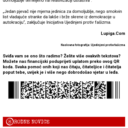
domoljublje temeljeno na relativizaciji ustaštva“.
„Jedan pjevač nije mjerna jedinica za domoljublje, nego smokvin
list vladajuće stranke da lakše i brže skrene iz demokracije u
autokraciju“, zaključuje Inicijativa Ujedinjeni protiv fašizma.
Lupiga.Com
Naslovna fotografija: Ujedinjeni protiv fašizma
Sviđa vam se ono što radimo? Želite više ovakvih tekstova?
Možete nas financijski poduprijeti uplatom preko ovog QR
koda. Svaka pomoć onih koji nas čitaju, čitateljice i čitatelja
poput tebe, uvijek je i više nego dobrodošao vjetar u leđa.
S
RODNE NOVICE