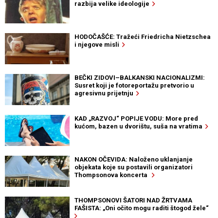
razbija velike ideologije
HODOČAŠĆE: Tražeći Friedricha Nietzschea
i njegove misli
BEČKI ZIDOVI–BALKANSKI NACIONALIZMI:
Susret koji je fotoreportažu pretvorio u
agresivnu prijetnju
KAD „RAZVOJ“ POPIJE VODU: More pred
kućom, bazen u dvorištu, suša na vratima
NAKON OČEVIDA: Naloženo uklanjanje
objekata koje su postavili organizatori
Thompsonova koncerta
THOMPSONOVI ŠATORI NAD ŽRTVAMA
FAŠISTA: „Oni očito mogu raditi štogod žele“