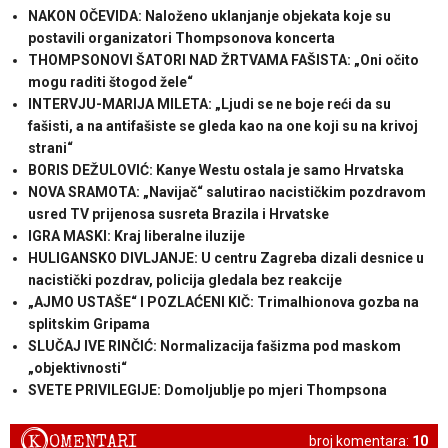
NAKON OČEVIDA: Naloženo uklanjanje objekata koje su
postavili organizatori Thompsonova koncerta
THOMPSONOVI ŠATORI NAD ŽRTVAMA FAŠISTA: „Oni očito
mogu raditi štogod žele“
INTERVJU-MARIJA MILETA: „Ljudi se ne boje reći da su
fašisti, a na antifašiste se gleda kao na one koji su na krivoj
strani“
BORIS DEŽULOVIĆ: Kanye Westu ostala je samo Hrvatska
NOVA SRAMOTA: „Navijač“ salutirao nacističkim pozdravom
usred TV prijenosa susreta Brazila i Hrvatske
IGRA MASKI: Kraj liberalne iluzije
HULIGANSKO DIVLJANJE: U centru Zagreba dizali desnice u
nacistički pozdrav, policija gledala bez reakcije
„AJMO USTAŠE“ I POZLAĆENI KIČ: Trimalhionova gozba na
splitskim Gripama
SLUČAJ IVE RINČIĆ: Normalizacija fašizma pod maskom
„objektivnosti“
SVETE PRIVILEGIJE: Domoljublje po mjeri Thompsona
K
OMENTARI
broj komentara:
10