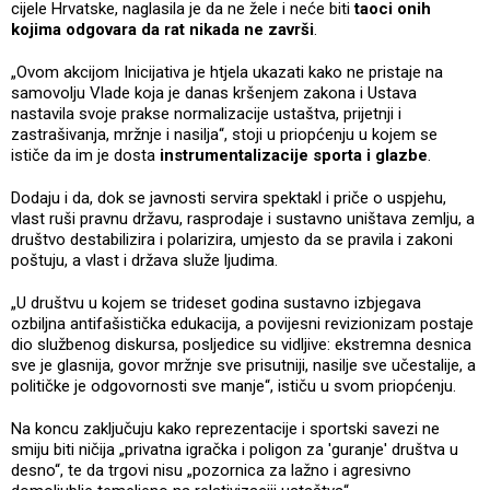
cijele Hrvatske, naglasila je da ne žele i neće biti
taoci onih
kojima odgovara da rat nikada ne završi
.
„Ovom akcijom Inicijativa je htjela ukazati kako ne pristaje na
samovolju Vlade koja je danas kršenjem zakona i Ustava
nastavila svoje prakse normalizacije ustaštva, prijetnji i
zastrašivanja, mržnje i nasilja“, stoji u priopćenju u kojem se
ističe da im je dosta
instrumentalizacije sporta i glazbe
.
Dodaju i da, dok se javnosti servira spektakl i priče o uspjehu,
vlast ruši pravnu državu, rasprodaje i sustavno uništava zemlju, a
društvo destabilizira i polarizira, umjesto da se pravila i zakoni
poštuju, a vlast i država služe ljudima.
„U društvu u kojem se trideset godina sustavno izbjegava
ozbiljna antifašistička edukacija, a povijesni revizionizam postaje
dio službenog diskursa, posljedice su vidljive: ekstremna desnica
sve je glasnija, govor mržnje sve prisutniji, nasilje sve učestalije, a
političke je odgovornosti sve manje“, ističu u svom priopćenju.
Na koncu zaključuju kako reprezentacije i sportski savezi ne
smiju biti ničija „privatna igračka i poligon za 'guranje' društva u
desno“, te da trgovi nisu „pozornica za lažno i agresivno