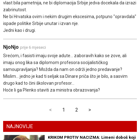
vlast bila pametnija, ne bi diplomacija Srbije jedva docekala da izrazi
zabrinutost.
Ne bi Hrvatska ovim i nekim drugim ekscesima, potpuno "opravdala"
ispade politike Srbije unutar i izvan nje.
Jedni kao i drugi.
NjoNjo
prije 6 mjeseci
Srećom, i fasisti imaju svoje adute... zaboravih kako se zove, ali
imaju onog lika sa diplomom profesora socijalističkog
samoupravljanja? Možda da nam on održi jedno predavanje?
Mislim... jedno je kad ti seljak sa Dinare priča što je bilo, a sasvim
drugo kad to čini školovan profesor...
Hoće li ga Plenko staviti za ministra obrazovanja?
<
1
2
>
NAJNOVIJE
KRIKOM PROTIV NACIZMA: Limeni doboš koji