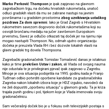
Marko Perković Thompson
je ipak zapjevao na glavnom
zagrebačkom trgu, na dočeku hrvatskih rukometaša, unatoč
odluci gradskih vlasti da mu se zabrane nastupi na javnim
površinama i u gradskim prostorima
zbog uzvikivanja ustaškog
pozdrava Za dom spremni
. Iako je Grad Zagreb s Hrvatskim
rukometnim savezom dogovorio doček rukometašima koji su
osvojili brončanu medalju na jučer završenom Europskom
prvenstvu, Savez je odlučio otkazati taj doček jer na njemu nije
mogao nastupiti Thompson. No, odmah ujutro organizaciju
dočeka je preuzela Vlada RH i bez dozvole lokalnih vlasti na
glavni gradski trg dovela Thompsona.
Zagrebački gradonačelnik Tomislav Tomašević danas je istaknuo
kako je time
prekršen Ustav i zakon
, ali Vlada od svojeg nauma
nije odustala te je privilegirani pjevač ipak zapjevao u Zagrebu.
Mnoge je ova situacija podsjetila na 1995. godinu kada je Franjo
Tuđman odbio potvrditi oporbene kandidate za gradonačelnika
Zagreba nakon lokalnih izbora koje je HDZ izgubio, navodeći da
ne želi dopustiti „oporbenu situaciju“ u glavnom gradu. Ta je kriza
trajala punih godinu i pol, tijekom koje je Vlada imenovala svoju
gradonačelnicu.
Sam večerašnji doček bio je u fokusu svih televizijskih postaja s