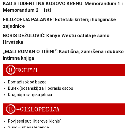
KAD STUDENTI NA KOSOVO KRENU: Memorandum 1 i
Memorandum 2 – isti
FILOZOFIJA PALANKE: Estetski kriteriji huliganske
zajednice
BORIS DEŽULOVIĆ: Kanye Westu ostala je samo
Hrvatska
„MALI ROMAN O TIŠINI“: Kaotična, zamršena i duboko
intimna knjiga
R
ECEPTI
Domaći sok od bazge
Burek (bosanski) za 1 odraslu osobu
Drugačija svinjska jetrica
E
-CIKLOPEDIJA
Povijesni put Hitlerove 'klonje'
Yugo - urbana legenda