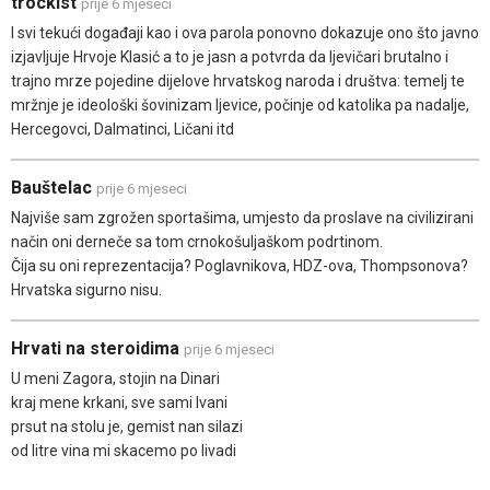
trockist
prije 6 mjeseci
I svi tekući događaji kao i ova parola ponovno dokazuje ono što javno
izjavljuje Hrvoje Klasić a to je jasn a potvrda da ljevičari brutalno i
trajno mrze pojedine dijelove hrvatskog naroda i društva: temelj te
mržnje je ideološki šovinizam ljevice, počinje od katolika pa nadalje,
Hercegovci, Dalmatinci, Ličani itd
Bauštelac
prije 6 mjeseci
Najviše sam zgrožen sportašima, umjesto da proslave na civilizirani
način oni derneče sa tom crnokošuljaškom podrtinom.
Čija su oni reprezentacija? Poglavnikova, HDZ-ova, Thompsonova?
Hrvatska sigurno nisu.
Hrvati na steroidima
prije 6 mjeseci
U meni Zagora, stojin na Dinari
kraj mene krkani, sve sami Ivani
prsut na stolu je, gemist nan silazi
od litre vina mi skacemo po livadi