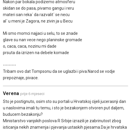
Nakon par bokala podizemo atmosferu
skidan se do pasa, pivamo gangu i reru
materi san reka´ da razvalit´ se necu
al´ u meni je Zagora, ne zivin ja u Becu
Mi smo momci najjaci u selu, to se znade
glave su nan vece nego planinske gromade
o, caca, caca, nozinu mi dade
prsuta da izrizen na debele komade
---------
Tribam ovo dat Tompsonu da se uglazbi i piva.Narod se vodje
prepoznaje, pivace.
Verena
prije 6 mjeseci
Sto je postignuto, osim sto su portali u Hrvatskoj cijeli jucerasnji dan
u naslovima imali tu temu, i sto je bezakonjem otvoren put daljem,
buducem bezakonju?
Ministarstvo vanjskih poslova R Srbije izrazili je zabrinutost zbog
isticanja nekih znamenja i pjevanja ustaskih pjesama.Da je hrvatska