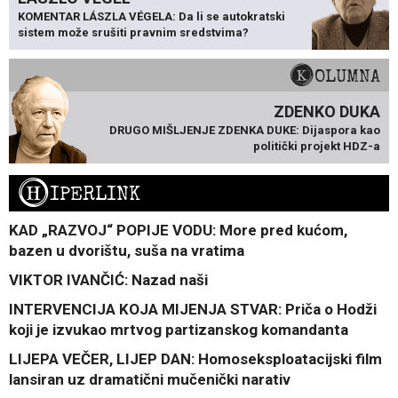
KOMENTAR LÁSZLA VÉGELA: Da li se autokratski
sistem može srušiti pravnim sredstvima?
KOLUMNA
ZDENKO DUKA
DRUGO MIŠLJENJE ZDENKA DUKE: Dijaspora kao
politički projekt HDZ-a
H
IPERLINK
KAD „RAZVOJ“ POPIJE VODU: More pred kućom,
bazen u dvorištu, suša na vratima
VIKTOR IVANČIĆ: Nazad naši
INTERVENCIJA KOJA MIJENJA STVAR: Priča o Hodži
koji je izvukao mrtvog partizanskog komandanta
LIJEPA VEČER, LIJEP DAN: Homoseksploatacijski film
lansiran uz dramatični mučenički narativ