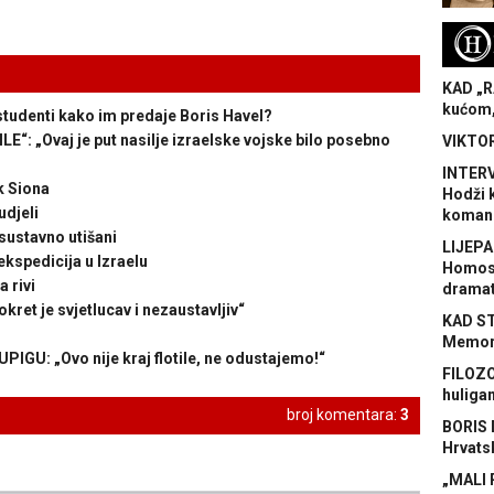
H
KAD „R
kućom,
udenti kako im predaje Boris Havel?
 „Ovaj je put nasilje izraelske vojske bilo posebno
VIKTOR
INTERV
 Siona
Hodži 
udjeli
koman
sustavno utišani
LIJEPA
kspedicija u Izraelu
Homose
 rivi
dramat
t je svjetlucav i nezaustavljiv“
KAD S
Memora
U: „Ovo nije kraj flotile, ne odustajemo!“
FILOZO
huliga
broj komentara:
3
BORIS 
Hrvats
„MALI 