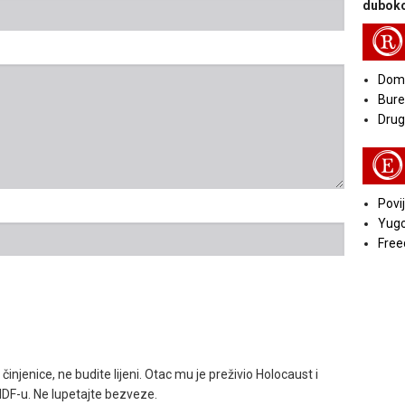
duboko
R
Doma
Bure
Druga
E
Povij
Yugo
Free
 činjenice, ne budite lijeni. Otac mu je preživio Holocaust i
u IDF-u. Ne lupetajte bezveze.