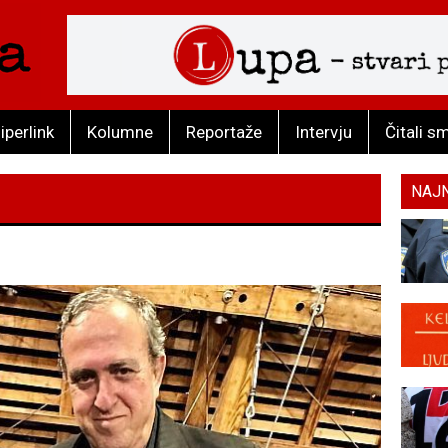
iperlink
Kolumne
Reportaže
Intervju
Čitali s
NAJ