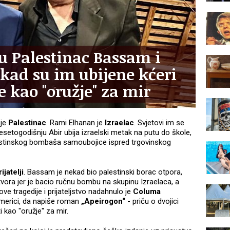
u Palestinac Bassam i
tkad su im ubijene kćeri
e kao "oružje" za mir
 je
Palestinac
. Rami Elhanan je
Izraelac
. Svjetovi im se
desetogodišnju Abir ubija izraelski metak na putu do škole,
lestinskog bombaša samoubojice ispred trgovinskog
ijatelji
. Bassam je nekad bio palestinski borac otpora,
vora jer je bacio ručnu bombu na skupinu Izraelaca, a
hove tragedije i prijateljstvo nadahnulo je
Columa
u Americi, da napiše roman
„Apeirogon“
- priču o dvojici
i kao "oružje" za mir.