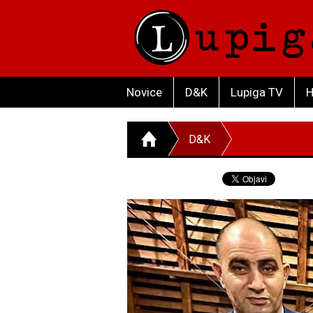
Novice
D&K
Lupiga TV
H
D&K