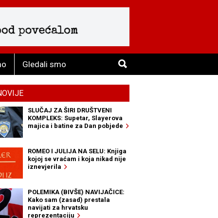
mo
Gledali smo
NOVIJE
SLUČAJ ZA ŠIRI DRUŠTVENI
KOMPLEKS: Supetar, Slayerova
majica i batine za Dan pobjede
ROMEO I JULIJA NA SELU: Knjiga
kojoj se vraćam i koja nikad nije
iznevjerila
POLEMIKA (BIVŠE) NAVIJAČICE:
Kako sam (zasad) prestala
navijati za hrvatsku
reprezentaciju