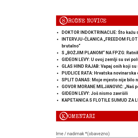
S
RODNE NOVICE
DOKTOR INDOKTRINACIJE: Što kažu st
INTERVJU-ČLANICA „FREEDOM FLOTILE“:
brutalno“
S „BOŽJIM PLANOM“ NA FPZG: Ratnik
GIDEON LEVY: U ovoj zemlji su svi pol
GLAS HIND RAJAB: Vapaj onih koji su 
PUDLICE RATA: Hrvatska novinarska e
SPLIT DANAS: Moje mjesto nije bilo na
GOVOR MORANE MILJANOVIĆ: „Naš pokre
GIDEON LEVY: Još nismo završili
KAPETANICA S FLOTILE SUMUD ZA LUPIG
K
OMENTARI
Ime / nadimak *(obavezno)