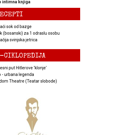
 intimna knjiga
ECEPTI
ći sok od bazge
k (bosanski) za 1 odraslu osobu
čija svinjska jetrica
-CIKLOPEDIJA
esni put Hitlerove 'klonje'
 - urbana legenda
dom Theatre (Teatar slobode)