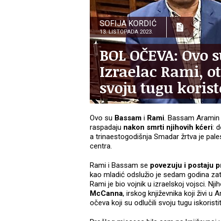
SOFIJA KORDIĆ
13. LISTOPADA 2023.
BOL OČEVA: Ovo s
Izraelac Rami, o
svoju tugu korist
Ovo su
Bassam
i
Rami
. Bassam Aramin
raspadaju
nakon smrti njihovih kćeri
: 
a trinaestogodišnja Smadar žrtva je pa
centra.
Rami i Bassam se
povezuju i postaju pr
kao mladić odslužio je sedam godina zat
Rami je bio vojnik u izraelskoj vojsci. Nji
McCanna
, irskog književnika koji živi 
očeva koji su odlučili svoju tugu iskoristit