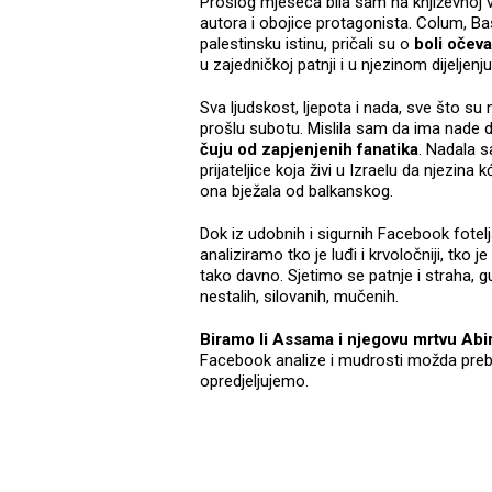
Prošlog mjeseca bila sam na književnoj v
autora i obojice protagonista. Colum, Bassa
palestinsku istinu, pričali su o
boli očeva
u zajedničkoj patnji i u njezinom dijeljen
Sva ljudskost, ljepota i nada, sve što su n
prošlu subotu. Mislila sam da ima nade 
čuju od zapjenjenih fanatika
. Nadala s
prijateljice koja živi u Izraelu da njezina
ona bježala od balkanskog.
Dok iz udobnih i sigurnih Facebook fotel
analiziramo tko je luđi i krvoločniji, tko j
tako davno. Sjetimo se patnje i straha, gubi
nestalih, silovanih, mučenih.
Biramo li Assama i njegovu mrtvu Abir
Facebook analize i mudrosti možda preb
opredjeljujemo.