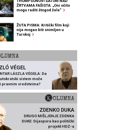
THOMPSONOVI ŠATORI NAD
ŽRTVAMA FAŠISTA: „Oni očito
mogu raditi štogod žele“
ŽUTA PISMA: Kritički film koji
nije mogao biti snimljen u
Turskoj
KOLUMNA
ZLÓ VÉGEL
NTAR LÁSZLA VÉGELA: Da
 autokratski sistem može
ti pravnim sredstvima?
KOLUMNA
ZDENKO DUKA
DRUGO MIŠLJENJE ZDENKA
DUKE: Dijaspora kao politički
projekt HDZ-a