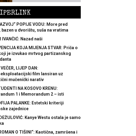
IPERLINK
AZVOJ“ POPIJE VODU: More pred
 bazen u dvorištu, suša na vratima
 IVANČIĆ: Nazad naši
ENCIJA KOJA MIJENJA STVAR: Priča o
koji je izvukao mrtvog partizanskog
danta
 VEČER, LIJEP DAN:
ksploatacijski film lansiran uz
ični mučenički narativ
TUDENTI NA KOSOVO KRENU:
ndum 1 i Memorandum 2 – isti
FIJA PALANKE: Estetski kriteriji
nske zajednice
DEŽULOVIĆ: Kanye Westu ostala je samo
ka
ROMAN O TIŠINI“: Kaotična, zamršena i