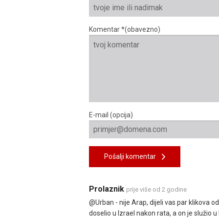
Komentar *(obavezno)
E-mail (opcija)
Pošalji komentar
Prolaznik
prije više od 2 godine
@Urban - nije Arap, dijeli vas par klikova od
doselio u Izrael nakon rata, a on je služio 