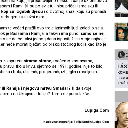
ečeri na kojoj je predstavljeno češko izdanje uz prisustvo
m i Rami išli su po svijetu i nisu pričali izraelsku ili
 koji su izgubili djecu
i o životnoj snazi koju su pronašli
ju s drugima u službi mira.
am te večeri pružili ovo troje iznimnih ljudi zaledilo se u
dok je Bassama i Ramija, a takvih ima puno,
samo se ne
am se da će takvi jednog dana ispuniti želju moje najbolje
 kćer neće morati bježati od bliskoistočnog ludila kao što je
ja zajapureni
biramo strane
, mašemo zastavama,
LÁS
e u pravu, tko u krivu, sjetimo se 1991. godine, nije to bilo
tka i bola, ubijenih, protjeranih, izbjeglih i raseljenih,
KOME
li se
sruši
 ili Ramija i njegovu mrtvu Smadar?
Ili da svoje
acimo na Ukrajinu i Rusiju? Tamo se puno lakše
Lupiga.Com
Naslovna fotografija: Sofija Kordić/Lupiga.Com