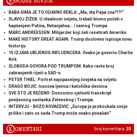
S
RODNE NOVICE
BABA ŠIMA JE TO ODAVNO REKLA: „Ma, šta Papa zna?!?!“
SLAVOJ ŽIŽEK: U idealnom svijetu, trebali bismo početi s
hapšenjem Putina, Netanjahua… i samog Trumpa
MARC ANDREESSEN: Milijarder koji želi resetirati Ameriku
MAKE HISTORY GREAT AGAIN: Trump doslovno ispisuje novu
historiju
15 IZJAVA UBIJENOG INFLUENCERA: Ovako je govorio Charlie
Kirk
SLOBODA GOVORA POD TRUMPOM: Kako raste broj
zabranjenih riječi u SAD-u
PETER THIEL: Portret najopasnijeg čovjeka na svijetu
DRAGO BOJIĆ: ​Isusova ljevica i katolička desnica
SVE ŠTO JE REČENO: Donosimo cjeloviti transkript
povijesnog sastanka Zelenskog i Trumpa
INTERVJU - BOŽO KOVAČEVIĆ: „Europa je prokockala svoje
prilike i zato se sada Trump može ovako ponašati“
K
OMENTARI
broj komentara:
20