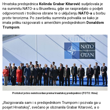
Hrvatska predsjednica
Kolinda Grabar Kitarović
sudjelovala je
na summitu NATO-a u Bruxellesu, gdje se raspravljalo o podjeli
odgovornosti i troškova obrane te o uključenju
NATO-a
u borbu
protiv terorizma. Po završetku summita pohvalila se kako je
imala priliku razgovarati s američkim predsjednikom
Donaldom
Trumpom
.
Protokol je bio nemilosrdan prema hrvatskoj predsjednici (FOTO: Hina)
„Razgovarala sam i s predsjednikom Trumpom i pozvala ga u
posjet Hrvatskoj“, svečano je obznanila Grabar Kitarović, a o