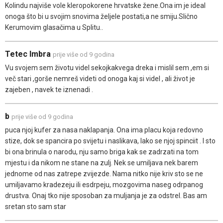
Kolindu najviše vole kleropokorene hrvatske žene.Ona im je ideal
onoga što bi u svojim snovima željele postati,a ne smiju.Slično
Kerumovim glasačima u Splitu..
Tetec Imbra
prije više od 9 godina
Vu svojem sem životu videl sekojkakvega dreka i mislil sem ,em si
več stari ,gorše nemreš videti od onoga kaj si videl , ali život je
zajeben , navek te iznenadi .
b
prije više od 9 godina
puca njoj kufer za nasa naklapanja. Ona ima placu koja redovno
stize, dok se spancira po svijetu i naslikava, lako se njoj spinciit . I sto
bi ona brinula o narodu, nju samo briga kak se zadrzati na tom
mjestu i da nikom ne stane na zulj. Nek se umiljava nek barem
jednome od nas zatrepe zvijezde. Nama nitko nije kriv sto se ne
umiljavamo kradezeju ili esdrpeju, mozgovima naseg odrpanog
drustva. Onaj tko nije sposoban za muljanja je za odstrel. Bas am
sretan sto sam star