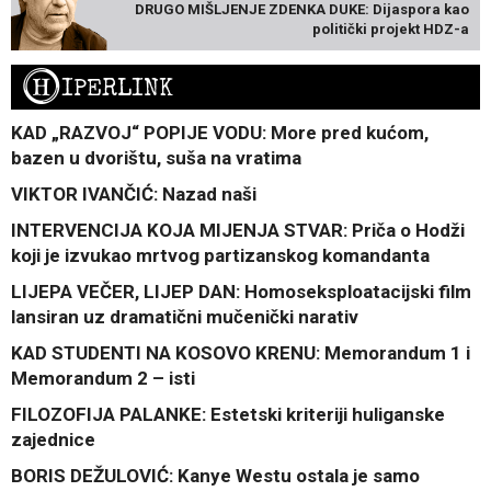
DRUGO MIŠLJENJE ZDENKA DUKE: Dijaspora kao
politički projekt HDZ-a
H
IPERLINK
KAD „RAZVOJ“ POPIJE VODU: More pred kućom,
bazen u dvorištu, suša na vratima
VIKTOR IVANČIĆ: Nazad naši
INTERVENCIJA KOJA MIJENJA STVAR: Priča o Hodži
koji je izvukao mrtvog partizanskog komandanta
LIJEPA VEČER, LIJEP DAN: Homoseksploatacijski film
lansiran uz dramatični mučenički narativ
KAD STUDENTI NA KOSOVO KRENU: Memorandum 1 i
Memorandum 2 – isti
FILOZOFIJA PALANKE: Estetski kriteriji huliganske
zajednice
BORIS DEŽULOVIĆ: Kanye Westu ostala je samo