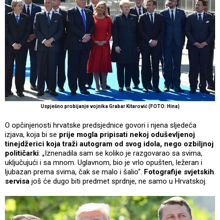
Uspješno probijanje vojnika Grabar Kitarović (FOTO: Hina)
O opčinjenosti hrvatske predsjednice govori i njena sljedeća
izjava, koja bi se
prije mogla pripisati nekoj oduševljenoj
tinejdžerici koja traži autogram od svog idola, nego ozbiljnoj
političarki
: „Iznenadila sam se koliko je razgovarao sa svima,
uključujući i sa mnom. Uglavnom, bio je vrlo opušten, ležeran i
ljubazan prema svima, čak se malo i šalio“.
Fotografije svjetskih
servisa
još će dugo biti predmet sprdnje, ne samo u Hrvatskoj.