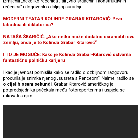
izmijenili „nekoliko rečenica“, ali „vrlo srdačnih i konstruktivnih
rečenica“ i dogovorili o daljnjoj suradnji.
MODERNI TEATAR KOLINDE GRABAR KITAROVIĆ: Prva
labudica ili diktatorica?
NATAŠA ŠKARIČIĆ: „Ako netko može dodatno osramotiti ovu
zemlju, onda je to Kolinda Grabar Kitarović“
I TO JE MOGUĆE: Kako je Kolinda Grabar-Kitarović ostvarila
fantastičnu političku karijeru
I kad je javnost pomislila kako se radilo o ozbiljnom razgovoru
procurila je snimka njenog „susreta s Penceom“. Naime, radilo se
o cijelih osam sekundi
. Grabar Kitarović američkog je
potpredsjednika pričekala među fotoreporterima i uspjela se
rukovati s njim.