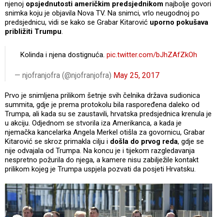
njenoj
opsjednutosti američkim predsjednikom
najbolje govori
snimka koju je objavila Nova TV. Na snimci, vrlo neugodnoj po
predsjednicu, vidi se kako se Grabar Kitarović
uporno pokušava
približiti Trumpu
.
Kolinda i njena dostignuća.
pic.twitter.com/bJhZAfZkOh
— njofranjofra (@njofranjofra)
May 25, 2017
Prvo je snimljena prilikom šetnje svih čelnika država sudionica
summita, gdje je prema protokolu bila raspoređena daleko od
Trumpa, ali kada su se zaustavili, hrvatska predsjednica krenula je
u akciju. Odjednom se stvorila iza Amerikanca, a kada je
njemačka kancelarka Angela Merkel otišla za govornicu, Grabar
Kitarović se skroz primakla cilju i
došla do prvog reda
, gdje se
nije odvajala od Trumpa. Na koncu je i tijekom razgledavanja
nespretno požurila do njega, a kamere nisu zabilježile kontakt
prilikom kojeg je Trumpa uspjela pozvati da posjeti Hrvatsku.