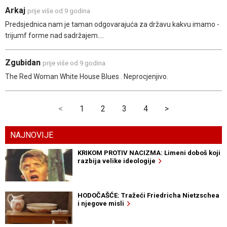
Arkaj
prije više od 9 godina
Predsjednica nam je taman odgovarajuća za državu kakvu imamo -
trijumf forme nad sadržajem....
Zgubidan
prije više od 9 godina
The Red Woman White House Blues . Neprocjenjivo.
<
1
2
3
4
>
NAJNOVIJE
KRIKOM PROTIV NACIZMA: Limeni doboš koji
razbija velike ideologije
HODOČAŠĆE: Tražeći Friedricha Nietzschea
i njegove misli