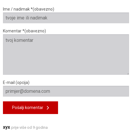
Ime / nadimak *(obavezno)
Komentar *(obavezno)
E-mail (opcija)
Pošalji komentar
xyx
prije više od 9 godina