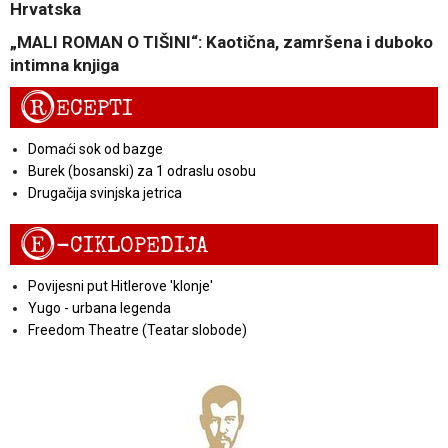
Hrvatska
„MALI ROMAN O TIŠINI“: Kaotična, zamršena i duboko
intimna knjiga
R
ECEPTI
Domaći sok od bazge
Burek (bosanski) za 1 odraslu osobu
Drugačija svinjska jetrica
E
-CIKLOPEDIJA
Povijesni put Hitlerove 'klonje'
Yugo - urbana legenda
Freedom Theatre (Teatar slobode)