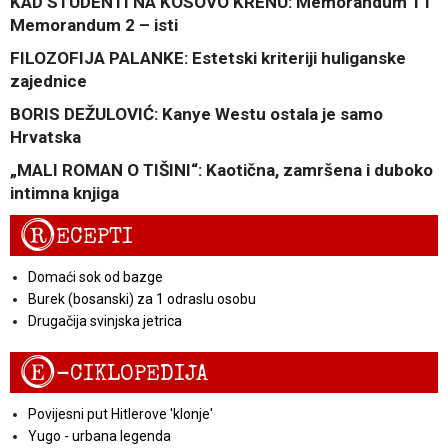
KAD STUDENTI NA KOSOVO KRENU: Memorandum 1 i
Memorandum 2 – isti
FILOZOFIJA PALANKE: Estetski kriteriji huliganske
zajednice
BORIS DEŽULOVIĆ: Kanye Westu ostala je samo
Hrvatska
„MALI ROMAN O TIŠINI“: Kaotična, zamršena i duboko
intimna knjiga
R
ECEPTI
Domaći sok od bazge
Burek (bosanski) za 1 odraslu osobu
Drugačija svinjska jetrica
E
-CIKLOPEDIJA
Povijesni put Hitlerove 'klonje'
Yugo - urbana legenda