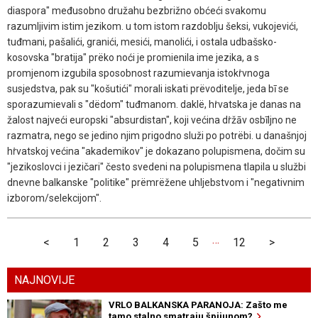
diaspora" međusobno družahu bezbrižno obćeći svakomu
razumljivim istim jezikom. u tom istom razdoblju šeksi, vukojevići,
tuđmani, pašalići, granići, mesići, manolići, i ostala udbašsko-
kosovska "bratija" prëko noći je promienila ime jezika, a s
promjenom izgubila sposobnost razumievanja istokṙvnoga
susjedstva, pak su "košutići" morali iskati prëvoditelje, jeda bī se
sporazumievali s "dëdom" tuđmanom. daklë, hṙvatska je danas na
žalost najveći europski "absurdistan", koji većina dṙžāv osbīljno ne
razmatra, nego se jedino njim prigodno služi po potrëbi. u današnjoj
hṙvatskoj većina "akademikov" je dokazano polupismena, dočim su
"jezikoslovci i jezičari" često svedeni na polupismena tlapila u službi
dnevne balkanske "politike" prëmrëžene uhljebstvom i "negativnim
izborom/selekcijom".
…
<
1
2
3
4
5
12
>
NAJNOVIJE
VRLO BALKANSKA PARANOJA: Zašto me
tamo stalno smatraju špijunom?