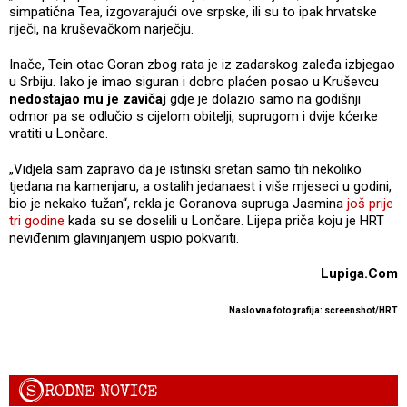
simpatična Tea, izgovarajući ove srpske, ili su to ipak hrvatske
riječi, na kruševačkom narječju.
Inače, Tein otac Goran zbog rata je iz zadarskog zaleđa izbjegao
u Srbiju. Iako je imao siguran i dobro plaćen posao u Kruševcu
nedostajao mu je zavičaj
gdje je dolazio samo na godišnji
odmor pa se odlučio s cijelom obitelji, suprugom i dvije kćerke
vratiti u Lončare.
„Vidjela sam zapravo da je istinski sretan samo tih nekoliko
tjedana na kamenjaru, a ostalih jedanaest i više mjeseci u godini,
bio je nekako tužan“, rekla je Goranova supruga Jasmina
još prije
tri godine
kada su se doselili u Lončare. Lijepa priča koju je HRT
neviđenim glavinjanjem uspio pokvariti.
Lupiga.Com
Naslovna fotografija: screenshot/HRT
S
RODNE NOVICE