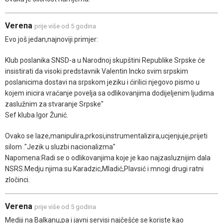
Verena
prije više od 5 godina
Evo još jedan,najnoviji primjer:
Klub poslanika SNSD-a u Narodnoj skupštini Republike Srpske će
insistirati da visoki predstavnik Valentin Incko svim srpskim
poslanicima dostavi na srpskom jeziku i ćirilici njegovo pismo u
kojem inicira vraćanje povelja sa odlikovanjima dodijeljenim ljudima
zaslužnim za stvaranje Srpske"
Sef kluba Igor Žunić.
Ovako se laze,manipulira,prkosi,instrumentalizira,ucjenjuje,prijeti
silom ."Jezik u sluzbi nacionalizma"
Napomena:Radi se o odlikovanjima koje je kao najzasluznijim dala
NSRS.Medju njima su Karadzic,Mladić,Plavsić i mnogi drugi ratni
zločinci.
Verena
prije više od 5 godina
Mediji na Balkanu,pa i javni servisi najčešće se koriste kao