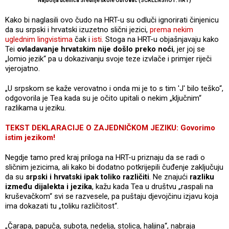
Najbolja učenica Srednje škole Obrovac (SCREENSHOT: HRT)
Kako bi naglasili ovo čudo na HRT-u su odluči ignorirati činjenicu
da su srpski i hrvatski izuzetno slični jezici,
prema nekim
uglednim lingvistima
čak i
isti
. Stoga na HRT-u objašnjavaju kako
Tei
ovladavanje hrvatskim nije došlo preko noći
, jer joj se
„lomio jezik“ pa u dokazivanju svoje teze izvlače i primjer riječi
vjerojatno.
„U srpskom se kaže verovatno i onda mi je to s tim 'J' bilo teško“,
odgovorila je Tea kada su je očito upitali o nekim „ključnim“
razlikama u jeziku.
TEKST DEKLARACIJE O ZAJEDNIČKOM JEZIKU: Govorimo
istim jezikom!
Negdje tamo pred kraj priloga na HRT-u priznaju da se radi o
sličnim jezicima, ali kako bi dodatno potkrijepili čuđenje zaključuju
da su
srpski i hrvatski ipak toliko različiti
. Ne znajući
razliku
između dijalekta i jezika
, kažu kada Tea u društvu „raspali na
kruševačkom“ svi se razvesele, pa puštaju djevojčinu izjavu koja
ima dokazati tu „toliku različitost“.
„Čarapa, papuča, subota, nedelja, stolica, haljina“, nabraja