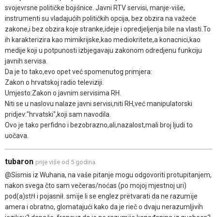
svojevrsne političke bojišnice. Javni RTV servisi, manje-više,
instrumenti su vladajućih političkih opcija, bez obzira na važeće
zakone,i bez obzira koje stranke,ideje i opredjeljenja bile na vlasti.To
ih karakterizira kao mimikrijske,kao mediokritete,a konacnici,kao
medije koji u potpunosti izbjegavaju zakonom odredjenu funkciju
javnih servisa.
Da je to tako,evo opet već spomenutog primjera:
Zakon o hrvatskoj radio televiziji.
Umjesto:Zakon o javnim servisima RH.
Niti se u naslovu nalaze javni servisi,niti RH,već manipulatorski
pridjev:"hrvatski",koji sam navodila.
Ovo je tako perfidno i bezobrazno,ali,nazalost,mali broj ljudi to
uočava.
tubaron
prije više od 5 godina
@Sismis iz Wuhana, na vaše pitanje mogu odgovoriti protupitanjem,
nakon svega čto sam večeras/noćas (po mojoj mjestnoj uri)
pod(a)stṙł i pojasnił. smïje li se englez prëtvarati da ne razumïje
amera i obratno, glomatajući kako da je rieč o dvaju nerazumljivih