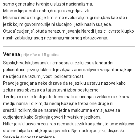
samo generalne tvrdnje u sluzbi nacionalizma.
Mi smo lijepi ,cisti i dobri,drugi-ruzni,prljavi zli.
Mi smo nesto drugo,je li,mi smo evoluirali,drugi nisu,bas kao sto i
jezik kojim govorimo,nije ni slucajno i jezik nasih susjeda.
Otuda"cudjenje",otuda nerazumijevanje.Narodi i jezici: cvrsto klupko
nasih zabluda,naseg neznanja,minornog obrazovanja.
Verena
prije više od 5 godina
Srpski,hrvatski,bosanski i crnogorski jezik,jesu standardni
policentricni jezici,dakle isti jezik,sa zanemarljivim varijantama,koje
ne utjecu na razumljivost i policentricnost.
Pravo je gradjana neke drzave da te jezik u ustavu nazove kako
zeli,a nasa obveza da taj ustavni izbor postujemo.
Tvrdnja o razlicitosti jeste tocno na liniji ucenja o velikim razlikama
medju nama.Tolikim,da nedaj Boze,ne treba one druge ni
sresti.Ili,tolikim,da se napravi jedna maloumna emisija,sve sa
cudjenjem,kako Srpkinja govori hrvatskim jezikom.
Hitler je iskljucivo precizirao njemacki jezik kao jedini,te time iskljucio
stotine hiljada onih,koji su govorili u Njemackoj poljski,jidis,ceski.
Svaka je slicnost namjerna.