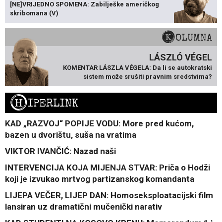
[NE]VRIJEDNO SPOMENA: Zabilješke američkog
skribomana (V)
KOLUMNA
LÁSZLÓ VÉGEL
KOMENTAR LÁSZLA VÉGELA: Da li se autokratski
sistem može srušiti pravnim sredstvima?
H
IPERLINK
KAD „RAZVOJ“ POPIJE VODU: More pred kućom,
bazen u dvorištu, suša na vratima
VIKTOR IVANČIĆ: Nazad naši
INTERVENCIJA KOJA MIJENJA STVAR: Priča o Hodži
koji je izvukao mrtvog partizanskog komandanta
LIJEPA VEČER, LIJEP DAN: Homoseksploatacijski film
lansiran uz dramatični mučenički narativ