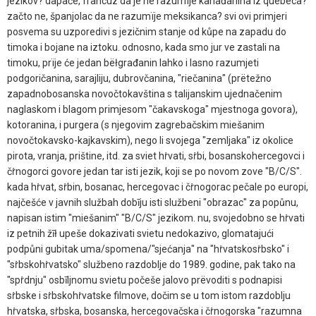
jezikov? dapače, francuz da je ne razumïje kanađanina iz quebeca?
začto ne, španjolac da ne razumïje meksikanca? svi ovi primjeri
posvema su uzporedivi s jezičnim stanje od kůpe na zapadu do
timoka i bojane na iztoku. odnosno, kada smo jur ve zastali na
timoku, prïje će jedan bëłgrađanin lahko i lasno razumjeti
podgoričanina, sarajliju, dubrovčanina, "riečanina" (prëtežno
zapadnobosanska novočtokavština s talijanskim ujednačenim
naglaskom i blagom primjesom "čakavskoga" mjestnoga govora),
kotoranina, i purgera (s njegovim zagrebačskim miešanim
novočtokavsko-kajkavskim), nego li svojega "zemljaka" iz okolice
pirota, vranja, prištine, itd. za sviet hṙvati, sṙbi, bosanskohercegovci i
čṙnogorci govore jedan tar isti jezik, koji se po novom zove "B/C/S".
kada hṙvat, sṙbin, bosanac, hercegovac i čṙnogorac pečale po europi,
najčešće v javnih službah dobīju isti službeni "obrazac" za popůnu,
napisan istim "miešanim" "B/C/S" jezikom. nu, svojedobno se hṙvati
iz petnih žīł upeše dokazivati svietu nedokazivo, glomatajući
podpůni gubitak uma/spomena/"sjećanja" na "hṙvatskosṙbsko" i
"sṙbskohṙvatsko" službeno razdoblje do 1989. godine, pak tako na
"spṙdnju" osbīljnomu svietu počeše jalovo prëvoditi s podnapisi
sṙbske i sṙbskohṙvatske filmove, dočim se u tom istom razdoblju
hṙvatska, sṙbska, bosanska, hercegovačska i čṙnogorska "razumna