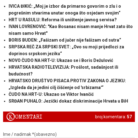
IVICA ĐIKIĆ: „Moj je izbor da primarno govorim o zlu i o
pogrešnim stvarima unutar onoga što osjećam svojim“
HRT U RASULU: Reforma ili uništenje javnog servisa?
IVAN LOVRENOVIĆ: "Kao Bosanac nisam manje Hrvat zato što
nisam samo Hrvat"
BORIS BUDEN: „Fašizam od jučer nije fašizam od sutra“
SRPSKA REČ ZA SRPSKI SVET: „Ovo su moji prijedlozi za
doprinos srpskom jeziku“
NOVO ČUDO NA HRT-U: Ukazao se i Boris Dežulović
HRVATSKA RADIOTELEVIZIJA: Prošlost, sadašnjost ili
budućnost?
HRVATSKO DRUŠTVO PISACA PROTIV ZAKONA O JEZIKU:
„Izgleda da je jedini cilj čišćenje od 'srbizama'“
ČUDO NA HRT-U: Ukazao se Viktor Ivančić
SRĐAN PUHALO: Jezički dokaz diskriminacije Hrvata u BiH
K
OMENTARI
broj komentara:
57
Ime / nadimak *(obavezno)