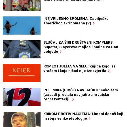
[NE]VRIJEDNO SPOMENA: Zabilješke
američkog skribomana (V)
SLUČAJ ZA ŠIRI DRUŠTVENI KOMPLEKS:
Supetar, Slayerova majica i batine za Dan
pobjede
ROMEO I JULIJA NA SELU: Knjiga kojoj se
vraćam i koja nikad nije iznevjerila
POLEMIKA (BIVŠE) NAVIJAČICE: Kako sam
(zasad) prestala navijati za hrvatsku
reprezentaciju
KRIKOM PROTIV NACIZMA: Limeni doboš koji
razbija velike ideologije