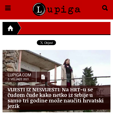
LUPIGA.COM
3. VELJAČE 2021.
VIJESTI IZ NESVIJESTI: Na HRT-u se
čudom čude kako netko iz Srbije u
samo tri godine može naučiti hrvatski
jezik