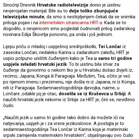
Sinoćnji Dnevnik
Hrvatske radiotelevizije
donio je uistinu
nevjerojatan materijal. Bile su to
dvije toliko zbunjujuće
televizijske minute
, da smo s nestrpljenjem čekali da se snimka
priloga pojavi i na
internetskim stranicama HRT-a
. Kada se to
dogodilo, s nevjericom smo pogledali čudnovati prilog zadarskog
novinara Edija Škovrlja ponovno, pa onda i još jednom.
Lijepu priču o mladoj i uspješnoj srednjoškolki,
Tei Lončar
iz
zaseoka Lončari, nedaleko Karina u zadarskom zaleđu, HRT je
uspio potpuno uništiti čuđenjem kako je Tea
u samo tri godine
uspjela svladati hrvatski jezik
. To bi uistinu bila stvar za
čuđenje da govorimo o nekom tko je u Hrvatsku došao živjeti iz,
recimo, Japana, Konga ili Paragvaja. Međutim, Tea, očito je već
po njenom imenu i prezimenu, nije došla ni iz Japana, ni iz Konga,
niti iz Paragvaja. Sedamnaestogodišnja djevojka, naime, u
Lončare ,odakle joj je otac,
doselila se iz Kruševca u Srbiji
. A
naučiti hrvatski jezik nekome iz Srbije za HRT je, čini se, neviđeno
čudo.
„Naučiti jezik u samo tri godine tako dobro da možete ići na
natjecanja, uspjeh je i za vrsne jezikoslovce. A postigla je to
sedamnaestogodišnja Tea Lončar iz Karina koja je materinski
srpski zamijenila materinskim hrvatskim“, objašnjavaju ovo čudo