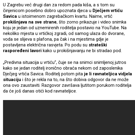
U Zagrebu već drugi dan za redom pada kiša, a s tom su
činjenicom posebno dobro upoznata djeca u
Dječjem vrtiću
Savica
u istoimenom zagrebačkom kvartu. Naime, vrtić
prokišnjava na sve strane
, što zorno prikazuje i video snimka
koju je jedan od uznemirenih roditelja postavio na YouTube. Na
nekoliko mjesta u vrtićkoj zgradi, od samog ulaza do dvorane,
voda se slijeva s plafona, pa čak i na mjestima gdje je
postavljena električna rasvjeta. Po podu su
strateški
raspoređeni lavori
kako u prokišnjavanju ne bi stradao pod.
„Predivna situacija u vrtiću“, čuje se na snimci snimljenoj jutros
kako se jedan roditelj ironično obraća nekom od zaposlenika
Dječjeg vrtića Savica. Roditelj potom pita
je li ravnateljica vidjela
situaciju
i što je rekla na to, na što dobiva odgovor da ne može
ona ovo zaustaviti. Razgovor završava ljutitom porukom roditelja
da će još danas otići kod ravnateljice.