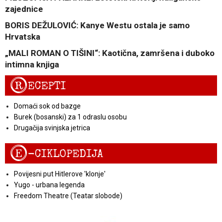
zajednice
BORIS DEŽULOVIĆ: Kanye Westu ostala je samo
Hrvatska
„MALI ROMAN O TIŠINI“: Kaotična, zamršena i duboko
intimna knjiga
R
ECEPTI
Domaći sok od bazge
Burek (bosanski) za 1 odraslu osobu
Drugačija svinjska jetrica
E
-CIKLOPEDIJA
Povijesni put Hitlerove 'klonje'
Yugo - urbana legenda
Freedom Theatre (Teatar slobode)