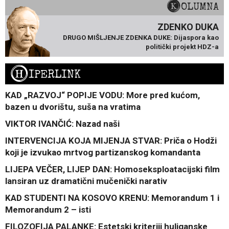
KOLUMNA
ZDENKO DUKA
DRUGO MIŠLJENJE ZDENKA DUKE: Dijaspora kao
politički projekt HDZ-a
H
IPERLINK
KAD „RAZVOJ“ POPIJE VODU: More pred kućom,
bazen u dvorištu, suša na vratima
VIKTOR IVANČIĆ: Nazad naši
INTERVENCIJA KOJA MIJENJA STVAR: Priča o Hodži
koji je izvukao mrtvog partizanskog komandanta
LIJEPA VEČER, LIJEP DAN: Homoseksploatacijski film
lansiran uz dramatični mučenički narativ
KAD STUDENTI NA KOSOVO KRENU: Memorandum 1 i
Memorandum 2 – isti
FILOZOFIJA PALANKE: Estetski kriteriji huliganske