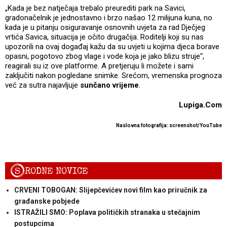
„Kada je bez natječaja trebalo preurediti park na Savici,
gradonačelnik je jednostavno i brzo našao 12 milijuna kuna, no
kada je u pitanju osiguravanje osnovnih uvjeta za rad Dječjeg
vrtića Savica, situacija je očito drugačija. Roditelji koji su nas
upozorili na ovaj događaj kažu da su uvjeti u kojima djeca borave
opasni, pogotovo zbog vlage i vode koja je jako blizu struje“,
reagirali su iz ove platforme. A pretjeruju li možete i sami
zaključiti nakon pogledane snimke. Srećom, vremenska prognoza
već za sutra najavljuje
sunčano vrijeme
.
Lupiga.Com
Naslovna fotografija: screenshot/YouTube
S
RODNE NOVICE
CRVENI TOBOGAN: Slijepčevićev novi film kao priručnik za
građanske pobjede
ISTRAŽILI SMO: Poplava političkih stranaka u stečajnim
postupcima