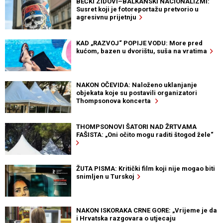
BEČKI ZIDOVI–BALKANSKI NACIONALIZMI:
Susret koji je fotoreportažu pretvorio u
agresivnu prijetnju
KAD „RAZVOJ“ POPIJE VODU: More pred
kućom, bazen u dvorištu, suša na vratima
NAKON OČEVIDA: Naloženo uklanjanje
objekata koje su postavili organizatori
Thompsonova koncerta
THOMPSONOVI ŠATORI NAD ŽRTVAMA
FAŠISTA: „Oni očito mogu raditi štogod žele“
ŽUTA PISMA: Kritički film koji nije mogao biti
snimljen u Turskoj
NAKON ISKORAKA CRNE GORE: „Vrijeme je da
i Hrvatska razgovara o utjecaju