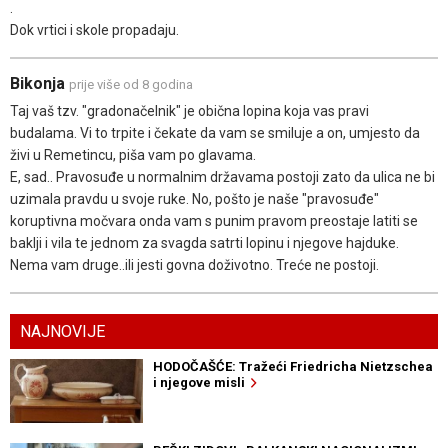
.
Dok vrtici i skole propadaju.
Bikonja
prije više od 8 godina
Taj vaš tzv. "gradonačelnik" je obična lopina koja vas pravi
budalama. Vi to trpite i čekate da vam se smiluje a on, umjesto da
živi u Remetincu, piša vam po glavama.
E, sad.. Pravosuđe u normalnim državama postoji zato da ulica ne bi
uzimala pravdu u svoje ruke. No, pošto je naše "pravosuđe"
koruptivna močvara onda vam s punim pravom preostaje latiti se
baklji i vila te jednom za svagda satrti lopinu i njegove hajduke.
Nema vam druge..ili jesti govna doživotno. Treće ne postoji.
NAJNOVIJE
HODOČAŠĆE: Tražeći Friedricha Nietzschea
i njegove misli