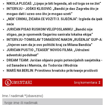
NIKOLA PLEĆAŠ: „Lijepo je biti legenda, ali od toga se ne živi“
INTERVJU - JOŠKO KLISOVIĆ: „Bandić je dao Zagrebu što je
mogao dati i uzeo ono što je mogao uzeti“
„NEK' CRKNU, ŽIČARA ĆE VOZITI 3. SIJEČNJA“: Izgleda da ipak
neće
JURIČAN PISAO RUSKOM VELEPOSLANIKU: „Bandić nije
stigao, pa je spomenik Gagarinu sanirala lokalna ekipa“
INTERVJU-TOMISLAV TOMAŠEVIĆ NAKON „RUŠENJA“ GUP-A:
„Uvjeren sam da je ovo politički kraj za Milana Bandića“
JURIČAN PUSTIO „TEASER“ NOVOG FILMA: „Udruženi
adventski poduhvat“
DREAM TEAM: Juričan objavio popis potencijalnih savjetnika -
od Sanadera i Mamića, do Todorića i Modrića
MARŠ NA BERLIN: Primitivno hrvatsko prikrivanje prošlosti
K
OMENTARI
broj komentara:
2
Ime / nadimak *(obavezno)