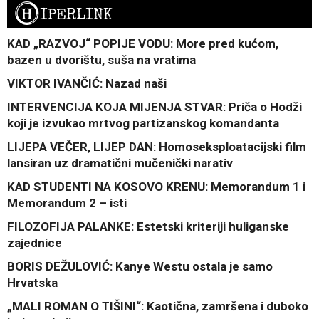
H
IPERLINK
KAD „RAZVOJ“ POPIJE VODU: More pred kućom,
bazen u dvorištu, suša na vratima
VIKTOR IVANČIĆ: Nazad naši
INTERVENCIJA KOJA MIJENJA STVAR: Priča o Hodži
koji je izvukao mrtvog partizanskog komandanta
LIJEPA VEČER, LIJEP DAN: Homoseksploatacijski film
lansiran uz dramatični mučenički narativ
KAD STUDENTI NA KOSOVO KRENU: Memorandum 1 i
Memorandum 2 – isti
FILOZOFIJA PALANKE: Estetski kriteriji huliganske
zajednice
BORIS DEŽULOVIĆ: Kanye Westu ostala je samo
Hrvatska
„MALI ROMAN O TIŠINI“: Kaotična, zamršena i duboko