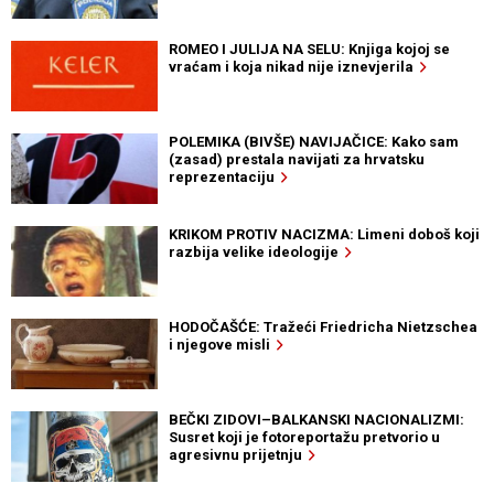
ROMEO I JULIJA NA SELU: Knjiga kojoj se
vraćam i koja nikad nije iznevjerila
POLEMIKA (BIVŠE) NAVIJAČICE: Kako sam
(zasad) prestala navijati za hrvatsku
reprezentaciju
KRIKOM PROTIV NACIZMA: Limeni doboš koji
razbija velike ideologije
HODOČAŠĆE: Tražeći Friedricha Nietzschea
i njegove misli
BEČKI ZIDOVI–BALKANSKI NACIONALIZMI:
Susret koji je fotoreportažu pretvorio u
agresivnu prijetnju