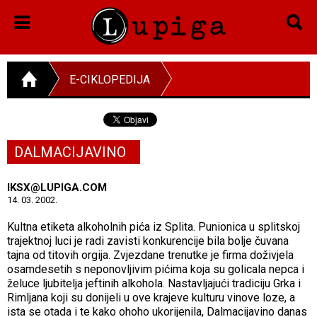
E-CIKLOPEDIJA
DALMACIJAVINO
IKSX@LUPIGA.COM
14. 03. 2002.
Kultna etiketa alkoholnih pića iz Splita. Punionica u splitskoj
trajektnoj luci je radi zavisti konkurencije bila bolje čuvana
tajna od titovih orgija. Zvjezdane trenutke je firma doživjela
osamdesetih s neponovljivim pićima koja su golicala nepca i
želuce ljubitelja jeftinih alkohola. Nastavljajući tradiciju Grka i
Rimljana koji su donijeli u ove krajeve kulturu vinove loze, a
ista se otada i te kako ohoho ukorijenila, Dalmacijavino danas