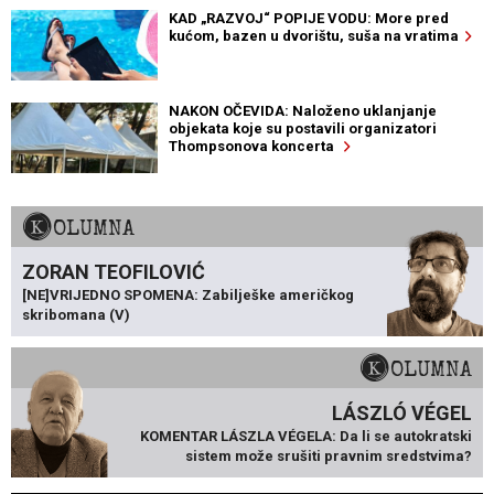
KAD „RAZVOJ“ POPIJE VODU: More pred
kućom, bazen u dvorištu, suša na vratima
NAKON OČEVIDA: Naloženo uklanjanje
objekata koje su postavili organizatori
Thompsonova koncerta
KOLUMNA
ZORAN TEOFILOVIĆ
[NE]VRIJEDNO SPOMENA: Zabilješke američkog
skribomana (V)
KOLUMNA
LÁSZLÓ VÉGEL
KOMENTAR LÁSZLA VÉGELA: Da li se autokratski
sistem može srušiti pravnim sredstvima?