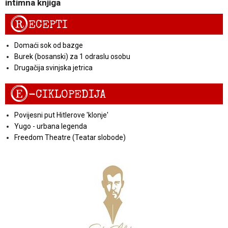
intimna knjiga
R
ECEPTI
Domaći sok od bazge
Burek (bosanski) za 1 odraslu osobu
Drugačija svinjska jetrica
E
-CIKLOPEDIJA
Povijesni put Hitlerove 'klonje'
Yugo - urbana legenda
Freedom Theatre (Teatar slobode)