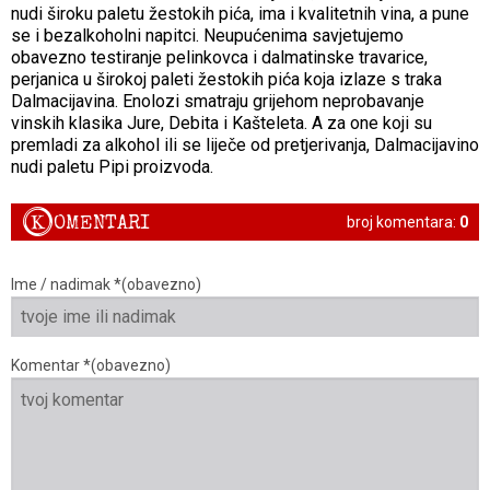
nudi široku paletu žestokih pića, ima i kvalitetnih vina, a pune
se i bezalkoholni napitci. Neupućenima savjetujemo
obavezno testiranje pelinkovca i dalmatinske travarice,
perjanica u širokoj paleti žestokih pića koja izlaze s traka
Dalmacijavina. Enolozi smatraju grijehom neprobavanje
vinskih klasika Jure, Debita i Kašteleta. A za one koji su
premladi za alkohol ili se liječe od pretjerivanja, Dalmacijavino
nudi paletu Pipi proizvoda.
K
OMENTARI
broj komentara:
0
Ime / nadimak *(obavezno)
Komentar *(obavezno)