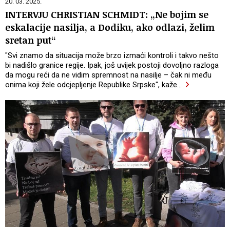
20. 03. 2025.
INTERVJU CHRISTIAN SCHMIDT: „Ne bojim se
eskalacije nasilja, a Dodiku, ako odlazi, želim
sretan put“
"Svi znamo da situacija može brzo izmaći kontroli i takvo nešto
bi nadišlo granice regije. Ipak, još uvijek postoji dovoljno razloga
da mogu reći da ne vidim spremnost na nasilje – čak ni među
onima koji žele odcjepljenje Republike Srpske", kaže
…