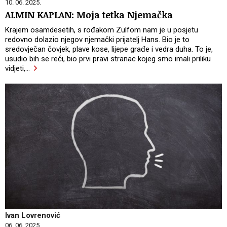
10. 06. 2025.
ALMIN KAPLAN: Moja tetka Njemačka
Krajem osamdesetih, s rođakom Zulfom nam je u posjetu
redovno dolazio njegov njemački prijatelj Hans. Bio je to
sredovječan čovjek, plave kose, lijepe građe i vedra duha. To je,
usudio bih se reći, bio prvi pravi stranac kojeg smo imali priliku
vidjeti,
…
Ivan Lovrenović
06. 06. 2025.