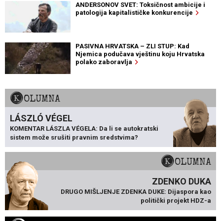
ANDERSONOV SVET: Toksičnost ambicije i
patologija kapitalističke konkurencije
PASIVNA HRVATSKA – ZLI STUP: Kad
Njemica podučava vještinu koju Hrvatska
polako zaboravlja
KOLUMNA
LÁSZLÓ VÉGEL
KOMENTAR LÁSZLA VÉGELA: Da li se autokratski
sistem može srušiti pravnim sredstvima?
KOLUMNA
ZDENKO DUKA
DRUGO MIŠLJENJE ZDENKA DUKE: Dijaspora kao
politički projekt HDZ-a