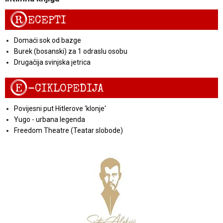
R
ECEPTI
Domaći sok od bazge
Burek (bosanski) za 1 odraslu osobu
Drugačija svinjska jetrica
E
-CIKLOPEDIJA
Povijesni put Hitlerove 'klonje'
Yugo - urbana legenda
Freedom Theatre (Teatar slobode)