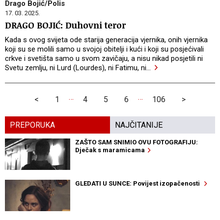
Drago Bojić/Polis
17. 03. 2025.
DRAGO BOJIĆ: Duhovni teror
Kada s ovog svijeta ode starija generacija vjernika, onih vjernika
koji su se molili samo u svojoj obitelji i kući i koji su posjećivali
crkve i svetišta samo u svom zavičaju, a nisu nikad posjetili ni
Svetu zemlju, ni Lurd (Lourdes), ni Fatimu, ni
…
…
…
<
1
4
5
6
106
>
PREPORUKA
NAJČITANIJE
ZAŠTO SAM SNIMIO OVU FOTOGRAFIJU:
Dječak s maramicama
GLEDATI U SUNCE: Povijest izopačenosti