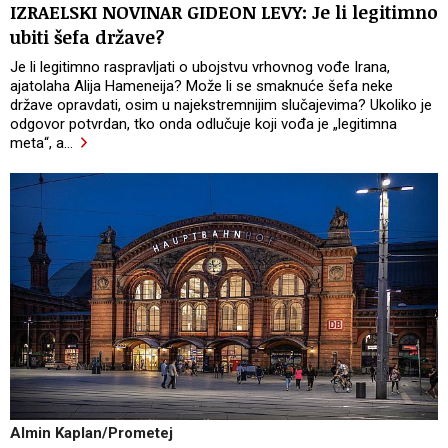
IZRAELSKI NOVINAR GIDEON LEVY: Je li legitimno
ubiti šefa države?
Je li legitimno raspravljati o ubojstvu vrhovnog vođe Irana,
ajatolaha Alija Hameneija? Može li se smaknuće šefa neke
države opravdati, osim u najekstremnijim slučajevima? Ukoliko je
odgovor potvrdan, tko onda odlučuje koji vođa je „legitimna
meta“, a
…
Almin Kaplan/Prometej