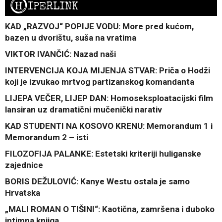
H
IPERLINK
KAD „RAZVOJ“ POPIJE VODU: More pred kućom,
bazen u dvorištu, suša na vratima
VIKTOR IVANČIĆ: Nazad naši
INTERVENCIJA KOJA MIJENJA STVAR: Priča o Hodži
koji je izvukao mrtvog partizanskog komandanta
LIJEPA VEČER, LIJEP DAN: Homoseksploatacijski film
lansiran uz dramatični mučenički narativ
KAD STUDENTI NA KOSOVO KRENU: Memorandum 1 i
Memorandum 2 – isti
FILOZOFIJA PALANKE: Estetski kriteriji huliganske
zajednice
BORIS DEŽULOVIĆ: Kanye Westu ostala je samo
Hrvatska
„MALI ROMAN O TIŠINI“: Kaotična, zamršena i duboko
intimna knjiga