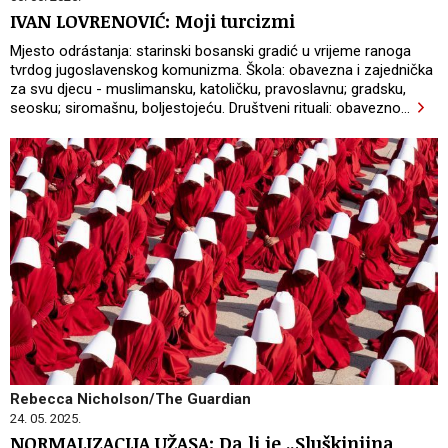
IVAN LOVRENOVIĆ: Moji turcizmi
Mjesto odrástanja: starinski bosanski gradić u vrijeme ranoga
tvrdog jugoslavenskog komunizma. Škola: obavezna i zajednička
za svu djecu - muslimansku, katoličku, pravoslavnu; gradsku,
seosku; siromašnu, boljestojeću. Društveni rituali: obavezno
…
Rebecca Nicholson/The Guardian
24. 05. 2025.
NORMALIZACIJA UŽASA: Da li je „Sluškinjina