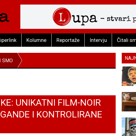
iperlink
Kolumne
Reportaže
Intervju
Čitali s
NAJ
I SMO
KE: UNIKATNI FILM-NOIR
GANDE I KONTROLIRANE