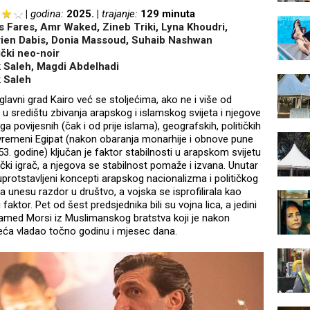
godina:
2025.
trajanje:
129 minuta
s Fares, Amr Waked, Zineb Triki, Lyna Khoudri,
ien Dabis, Donia Massoud, Suhaib Nashwan
ički neo-noir
k Saleh, Magdi Abdelhadi
k Saleh
 glavni grad Kairo već se stoljećima, ako ne i više od
e u središtu zbivanja arapskog i islamskog svijeta i njegove
oga povijesnih (čak i od prije islama), geografskih, političkih
Suvremeni Egipat (nakon obaranja monarhije i obnove pune
3. godine) ključan je faktor stabilnosti u arapskom svijetu
tički igrač, a njegova se stabilnost pomaže i izvana. Unutar
uprotstavljeni koncepti arapskog nacionalizma i političkog
da unesu razdor u društvo, a vojska se isprofilirala kao
i faktor. Pet od šest predsjednika bili su vojna lica, a jedini
ohamed Morsi iz Muslimanskog bratstva koji je nakon
eća vladao točno godinu i mjesec dana.