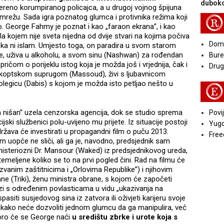
duboko
jereno korumpiranog policajca, a u drugoj vojnog špijuna
 mrežu. Sada igra poznatog glumca i protivnika režima koji
R
no. George Fahmy je poznat i kao „faraon ekrana”, i kao
ela kojem nije sveta nijedna od dvije stvari na kojima počiva
Doma
 vojska ni islam. Umjesto toga, on paradira u svom starom
ce, uživa u alkoholu, a svom sinu (Nashwan) za rođendan
Bure
ričom o porijeklu istog koja je možda još i vrjednija, čak i
Druga
 koptskom suprugom (Massoud), živi s ljubavnicom
 kolegicu (Dabis) s kojom je možda isto petljao nešto u
E
 nišan” uzela cenzorska agencija, dok se studio sprema
Povij
cijski službenici polu-uvijeno mu prijete. Iz situacije postoji
Yugo
država će investirati u propagandni film o puču 2013.
Free
em uopće ne sliči, ali ga je, navodno, predsjednik sam
misteriozni Dr. Mansour (Waked) iz predsjednikovog ureda,
temeljene koliko se to na prvi pogled čini. Rad na filmu će
vanim zaštitnicima i „Orlovima Republike”) i njihovim
nne (Triki), ženu ministra obrane, s kojom će započeti
zi s određenim povlasticama u vidu „ukazivanja na
asiti susjedovog sina iz zatvora ili oživjeti karijeru svoje
svakako neće dozvoliti jednom glumcu da ga manipulira, već
skoro će se George naći
u središtu zbrke i urote koja s