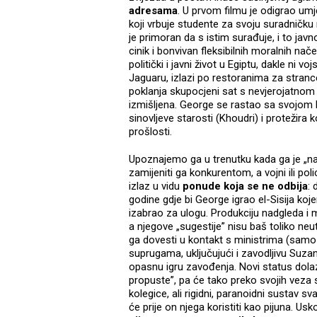
adresama
. U prvom filmu je odigrao um
koji vrbuje studente za svoju suradničku
je primoran da s istim surađuje, i to jav
cinik i bonvivan fleksibilnih moralnih nač
politički i javni život u Egiptu, dakle ni
Jaguaru, izlazi po restoranima za stran
poklanja skupocjeni sat s nevjerojatnom p
izmišljena. George se rastao sa svojom
sinovljeve starosti (Khoudri) i protežira
prošlosti.
Upoznajemo ga u trenutku kada ga je „na
zamijeniti ga konkurentom, a vojni ili poli
izlaz u vidu
ponude koja se ne odbija
: 
godine gdje bi George igrao el-Sisija koj
izabrao za ulogu. Produkciju nadgleda i 
a njegove „sugestije” nisu baš toliko neu
ga dovesti u kontakt s ministrima (samoz
suprugama, uključujući i zavodljivu Suza
opasnu igru zavođenja. Novi status dola
propuste”, pa će tako preko svojih veza sp
kolegice, ali rigidni, paranoidni sustav 
će prije on njega koristiti kao pijuna. U