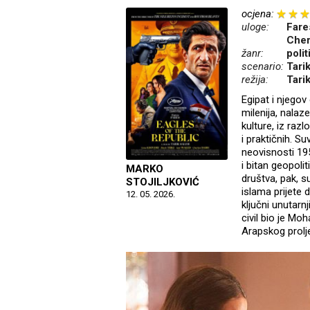
ocjena:
uloge:
Fare
Cher
žanr:
polit
scenario:
Tari
režija:
Tari
Egipat i njegov
milenija, nalaz
kulture, iz razl
i praktičnih. 
neovisnosti 195
i bitan geopoli
MARKO
društva, pak, s
STOJILJKOVIĆ
islama prijete 
12. 05. 2026.
ključni unutarnj
civil bio je M
Arapskog prolj