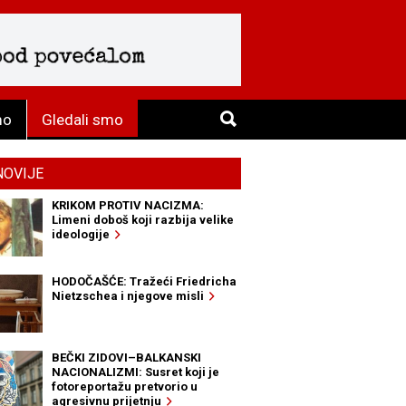
mo
Gledali smo
NOVIJE
KRIKOM PROTIV NACIZMA:
Limeni doboš koji razbija velike
ideologije
HODOČAŠĆE: Tražeći Friedricha
Nietzschea i njegove misli
BEČKI ZIDOVI–BALKANSKI
NACIONALIZMI: Susret koji je
fotoreportažu pretvorio u
agresivnu prijetnju