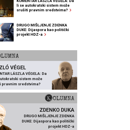
KOMENTAR LÁSZLA VÉGELA: Da
li se autokratski sistem može
srušiti pravnim sredstvima?
DRUGO MIŠLJENJE ZDENKA
DUKE: Dijaspora kao politički
projekt HDZ-a
KOLUMNA
ZLÓ VÉGEL
NTAR LÁSZLA VÉGELA: Da
 autokratski sistem može
ti pravnim sredstvima?
KOLUMNA
ZDENKO DUKA
DRUGO MIŠLJENJE ZDENKA
DUKE: Dijaspora kao politički
projekt HDZ-a