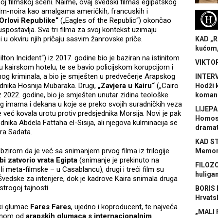
noj filmskoj sceni. Naime, ovaj švedski filmaš egipatskog
film-noira kao amalgama američkih, francuskih i
H
Orlovi Republike“
(„Eagles of the Republic“) okončao
spostavlja. Sva tri filma za svoj kontekst uzimaju
i u okviru njih pričaju sasvim žanrovske priče.
KAD „R
kućom,
ilton Incident“) iz 2017. godine bio je baziran na istinitom
VIKTOR
 kairskom hotelu, te se bavio policijskom korupcijom i
nog kriminala, a bio je smješten u predvečerje Arapskog
INTERV
jednika Hosnija Mubaraka. Drugi,
„Zavjera u Kairu“
(„Cairo
Hodži 
z 2022. godine, bio je smješten unutar zidina teološke
koman
g imama i dekana u koje se preko svojih suradničkih veza
LIJEPA
e već kovala urotu protiv predsjednika Morsija. Novi je pak
Homose
nika Abdela Fattaha el-Sisija, ali njegova kulminacija se
dramat
ara Sadata.
KAD S
obzirom da je već sa snimanjem prvog filma iz trilogije
Memora
bi zatvorio vrata Egipta
(snimanje je prekinuto na
FILOZO
li meta-filmske – u Casablancu), drugi i treći film su
huliga
Švedske za interijere, dok je kadrove Kaira snimala druga
trogoj tajnosti.
BORIS 
Hrvats
ski glumac
Fares Fares
, ujedno i koproducent, te najveća
„MALI 
avnom od
arapskih glumaca s internacionalnim