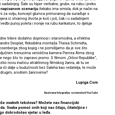
 ni sadašnjeg. Šale su hiper-verbalne, grube, na rubu i preko
o napisanom scenariju
itekako ima smisla, dok je način na
stini za volju, koncept glumca primoranog da surađuje s
jera iz stvarnog života je koš i još, čak i u sadašnjem
izvedbi punoj poleta i ironije na rubu karikature, to djeluje
dne trilere dodatno doprinosi i staromodna, a efektna
xandre Desplat, fleksibilna montaža Theisa Schmidta,
Rosenberga zbog kojeg i ne pomišljamo da je sve što
u ključnim trenucima veristična kamera Pierrea Aïma zbog
e nego što to zapravo jesmo. S filmom „Orlovi Republike“,
vrstio novu inačicu atraktivnog filmskog žanra, ali tu se
ica ići dalje u budućnosti bez Saleha kao redatelja, te može
 u drugim, srodnim žanrovima?
Lupiga.Com
Naslovna fotografija: screenshot/YouTube
iše ovakvih tekstova? Možete nas financijski
. Svaka pomoć onih koji nas čitaju, čitateljice i
nego dobrodošao vjetar u leđa.