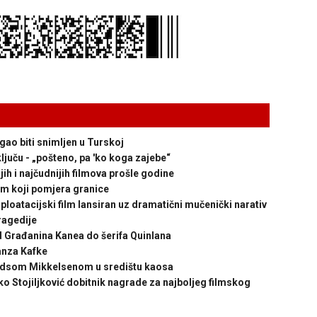
gao biti snimljen u Turskoj
ljuču - „pošteno, pa 'ko koga zajebe“
 i najčudnijih filmova prošle godine
lm koji pomjera granice
atacijski film lansiran uz dramatični mučenički narativ
ragedije
Građanina Kanea do šerifa Quinlana
anza Kafke
adsom Mikkelsenom u središtu kaosa
 Stojiljković dobitnik nagrade za najboljeg filmskog