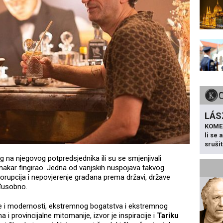
LÁS
KOME
li se
sruši
og na njegovog potpredsjednika ili su se smjenjivali
 makar fingirao. Jedna od vanjskih nuspojava takvog
korupcija i nepovjerenje građana prema državi, države
đusobno.
ije i modernosti, ekstremnog bogatstva i ekstremnog
i provincijalne mitomanije, izvor je inspiracije i
Tariku