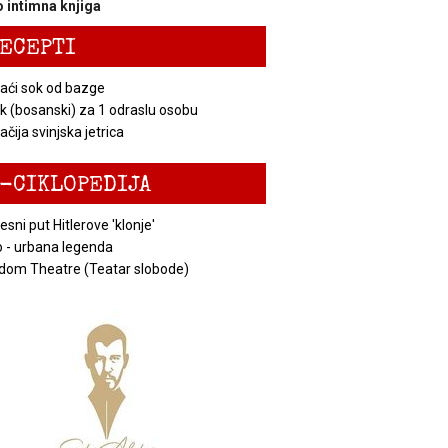
 intimna knjiga
ECEPTI
ći sok od bazge
k (bosanski) za 1 odraslu osobu
čija svinjska jetrica
-CIKLOPEDIJA
esni put Hitlerove 'klonje'
 - urbana legenda
dom Theatre (Teatar slobode)