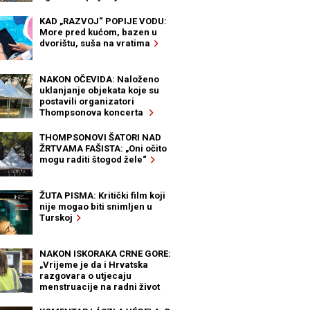
KAD „RAZVOJ“ POPIJE VODU:
More pred kućom, bazen u
dvorištu, suša na vratima
NAKON OČEVIDA: Naloženo
uklanjanje objekata koje su
postavili organizatori
Thompsonova koncerta
THOMPSONOVI ŠATORI NAD
ŽRTVAMA FAŠISTA: „Oni očito
mogu raditi štogod žele“
ŽUTA PISMA: Kritički film koji
nije mogao biti snimljen u
Turskoj
NAKON ISKORAKA CRNE GORE:
„Vrijeme je da i Hrvatska
razgovara o utjecaju
menstruacije na radni život
žena“