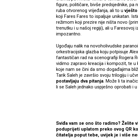
figure, političare, bivše predsjednike, pa
ruba otvorenog vrijeđanja, ali to u
vješt
koji Fares Fares to ispaljuje unikatan. I
režimom koji prezire nije ništa novo (prim
trenutku i u našoj regiji), ali u Faresovoj 
impozantno.
Ugođaju nalik na novoholivudske paranoi
orkestracijska glazba koju potpisuje Ale
fantastičan rad na scenografiji Rogera 
vidimo zapravo kreacija i kompozit, te 
koje nam se čini da smo događajima bliž
Tarik Saleh je završio svoju trilogiju i uč
postavljaju dva pitanja
. Može li ta inač
li se Saleh jednako uspješno oprobati i
Sviđa vam se ono što radimo? Želite v
poduprijeti uplatom preko ovog QR koda
čitatelja poput tebe, uvijek je i više 