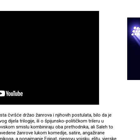
ta čvršće držao žanrova i njihovih postulata, bilo da je
og dijela trilogije, ili o špijunsko-političkom trileru u
rovskom smislu kombiniraju oba prethodnika, ali Saleh to
 navedene žanrove lukom komedije, satire, angažirane
nikoga, a ponajmanje Egipat, njegovu vojsku, elitu, vjerske