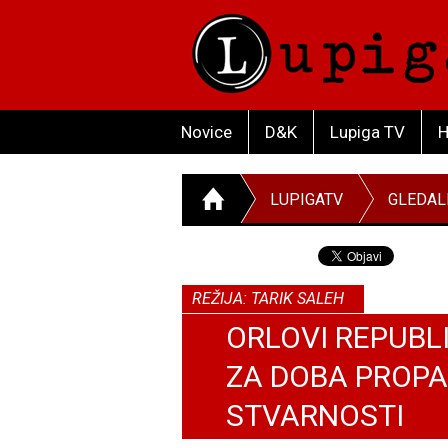
Novice
D&K
Lupiga TV
H
LUPIGATV
GLEDAL
REŽIJA: TARIK SALEH
ORLOVI REPUBLI
ZA DOBA PROPA
STVARNOSTI