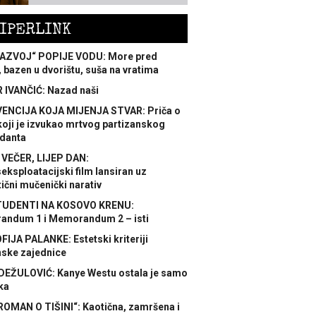
IPERLINK
AZVOJ“ POPIJE VODU: More pred
 bazen u dvorištu, suša na vratima
 IVANČIĆ: Nazad naši
ENCIJA KOJA MIJENJA STVAR: Priča o
koji je izvukao mrtvog partizanskog
danta
 VEČER, LIJEP DAN:
ksploatacijski film lansiran uz
ični mučenički narativ
TUDENTI NA KOSOVO KRENU:
ndum 1 i Memorandum 2 – isti
FIJA PALANKE: Estetski kriteriji
nske zajednice
DEŽULOVIĆ: Kanye Westu ostala je samo
ka
ROMAN O TIŠINI“: Kaotična, zamršena i