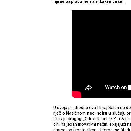
njime zapravo nema nikakve veze
...
U svoja prethodna dva filma, Saleh se dos
riječ o klasičnom
neo-noiru
u slučaju prv
slučaju drugog. „Orlovi Republike“ u žan
čini na jedan inovativni način, spajajući
drame, pa i meta-filma. U tome, ne štedi 