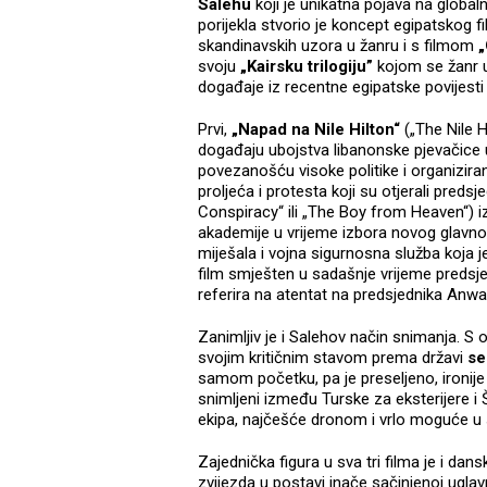
Salehu
koji je unikatna pojava na global
porijekla stvorio je koncept egipatskog 
skandinavskih uzora u žanru i s filmom
„
svoju
„Kairsku trilogiju”
kojom se žanr u
događaje iz recentne egipatske povijesti 
Prvi,
„Napad na Nile Hilton“
(„The Nile H
događaju ubojstva libanonske pjevačice u
povezanošću visoke politike i organizira
proljeća i protesta koji su otjerali preds
Conspiracy“ ili „The Boy from Heaven“) i
akademije u vrijeme izbora novog glavno
miješala i vojna sigurnosna služba koja j
film smješten u sadašnje vrijeme predsjed
referira na atentat na predsjednika Anw
Zanimljiv je i Salehov način snimanja. S 
svojim kritičnim stavom prema državi
se
samom početku, pa je preseljeno, ironije 
snimljeni između Turske za eksterijere i 
ekipa, najčešće dronom i vrlo moguće u s
Zajednička figura u sva tri filma je i dan
zvijezda u postavi inače sačinjenoj ugl