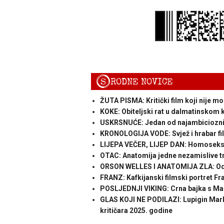
S
RODNE NOVICE
ŽUTA PISMA: Kritički film koji nije mo
KOKE: Obiteljski rat u dalmatinskom k
USKRSNUĆE: Jedan od najambicioznijih
KRONOLOGIJA VODE: Svjež i hrabar fi
LIJEPA VEČER, LIJEP DAN: Homoseksplo
OTAC: Anatomija jedne nezamislive t
ORSON WELLES I ANATOMIJA ZLA: Od 
FRANZ: Kafkijanski filmski portret Fr
POSLJEDNJI VIKING: Crna bajka s M
GLAS KOJI NE PODILAZI: Lupigin Marko
kritičara 2025. godine