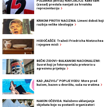
POLEMIKA (BIVŠE) NAVIJAČICE: Kako sam
(zasad) prestala navijati za hrvatsku
reprezentaciju
KRIKOM PROTIV NACIZMA: Limeni doboš koji
razbija velike ideologije
HODOČAŠĆE: Tražeći Friedricha Nietzschea
i njegove misli
BEČKI ZIDOVI–BALKANSKI NACIONALIZMI:
Susret koji je fotoreportažu pretvorio u
agresivnu prijetnju
KAD „RAZVOJ“ POPIJE VODU: More pred
kućom, bazen u dvorištu, suša na vratima
NAKON OČEVIDA: Naloženo uklanjanje
objekata koje su postavili organizatori