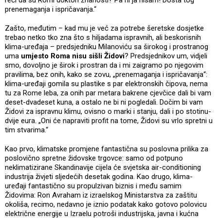
prenemaganja i ispričavanja.“
Zašto, međutim – kad mu je već za potrebe šeretske dosjetke
trebao netko tko zna što s hiljadama ispravnih, ali beskorisnih
klima-uređaja – predsjedniku Milanoviću sa širokog i prostranog
uma
umjesto Roma nisu sišli Židovi
? Predsjednikov um, vidjeli
smo, dovoljno je širok i prostran da i mi zaigramo po njegovim
pravilima, bez onih, kako se zovu, „prenemaganja i ispričavanja“:
klima-uređaji gomila su plastike s par elektronskih čipova, nema
tu za Rome leba, za onih par metara bakrene cjevčice dali bi vam
deset-dvadeset kuna, a ostalo ne bi ni pogledali. Dočim bi vam
Židovi za ispravnu klimu, ovisno o marki i stanju, dali i po stotinu-
dvije eura. „Oni će napraviti profit na tome, Židovi su vrlo spretni u
tim stvarima.“
Kao prvo, klimatske promjene fantastična su poslovna prilika za
poslovično spretne židovske trgovce: samo od potpuno
neklimatizirane Skandinavije cijela će svjetska air-conditioning
industrija živjeti sljedećih desetak godina. Kao drugo, klima-
uređaji fantastično su propulzivan biznis i među samim
Židovima: Ron Avraham iz izraelskog Ministarstva za zaštitu
okoliša, recimo, nedavno je iznio podatak kako gotovo polovicu
električne energije u Izraelu potroši industrijska, javna i kućna