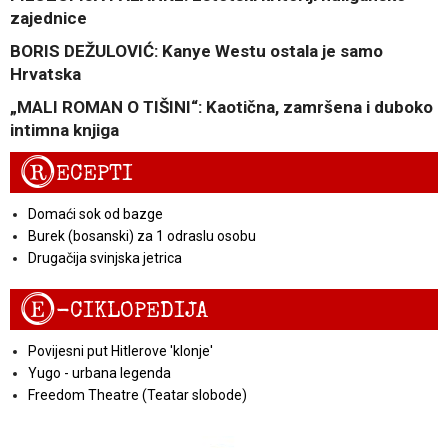
zajednice
BORIS DEŽULOVIĆ: Kanye Westu ostala je samo
Hrvatska
„MALI ROMAN O TIŠINI“: Kaotična, zamršena i duboko
intimna knjiga
R
ECEPTI
Domaći sok od bazge
Burek (bosanski) za 1 odraslu osobu
Drugačija svinjska jetrica
E
-CIKLOPEDIJA
Povijesni put Hitlerove 'klonje'
Yugo - urbana legenda
Freedom Theatre (Teatar slobode)