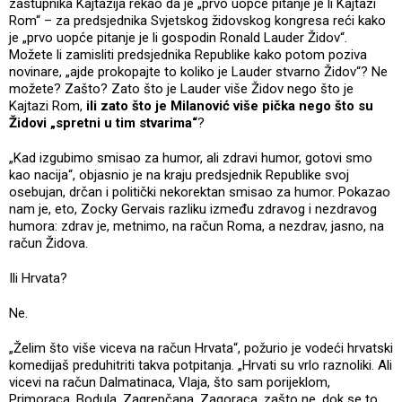
zastupnika Kajtazija rekao da je „prvo uopće pitanje je li Kajtazi
Rom“ – za predsjednika Svjetskog židovskog kongresa reći kako
je „prvo uopće pitanje je li gospodin Ronald Lauder Židov“.
Možete li zamisliti predsjednika Republike kako potom poziva
novinare, „ajde prokopajte to koliko je Lauder stvarno Židov“? Ne
možete? Zašto? Zato što je Lauder više Židov nego što je
Kajtazi Rom,
ili zato što je Milanović više pička nego što su
Židovi „spretni u tim stvarima“
?
„Kad izgubimo smisao za humor, ali zdravi humor, gotovi smo
kao nacija“, objasnio je na kraju predsjednik Republike svoj
osebujan, drčan i politički nekorektan smisao za humor. Pokazao
nam je, eto, Zocky Gervais razliku između zdravog i nezdravog
humora: zdrav je, metnimo, na račun Roma, a nezdrav, jasno, na
račun Židova.
Ili Hrvata?
Ne.
„Želim što više viceva na račun Hrvata“, požurio je vodeći hrvatski
komedijaš preduhitriti takva potpitanja. „Hrvati su vrlo raznoliki. Ali
vicevi na račun Dalmatinaca, Vlaja, što sam porijeklom,
Primoraca, Bodula, Zagrepčana, Zagoraca, zašto ne, dok se to