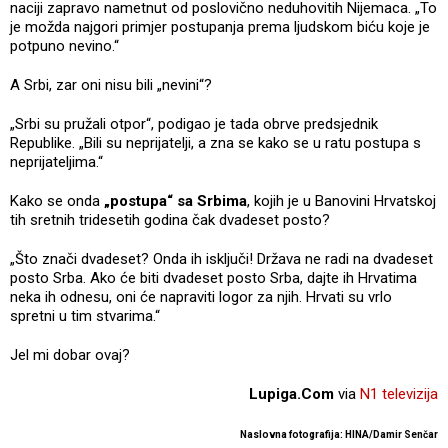
naciji zapravo nametnut od poslovično neduhovitih Nijemaca. „To
je možda najgori primjer postupanja prema ljudskom biću koje je
potpuno nevino.“
A Srbi, zar oni nisu bili „nevini“?
„Srbi su pružali otpor“, podigao je tada obrve predsjednik
Republike. „Bili su neprijatelji, a zna se kako se u ratu postupa s
neprijateljima.“
Kako se onda
„postupa“ sa Srbima
, kojih je u Banovini Hrvatskoj
tih sretnih tridesetih godina čak dvadeset posto?
„Što znači dvadeset? Onda ih isključi! Država ne radi na dvadeset
posto Srba. Ako će biti dvadeset posto Srba, dajte ih Hrvatima
neka ih odnesu, oni će napraviti logor za njih. Hrvati su vrlo
spretni u tim stvarima.“
Jel mi dobar ovaj?
Lupiga.Com
via
N1 televizija
Naslovna fotografija: HINA/Damir Senčar