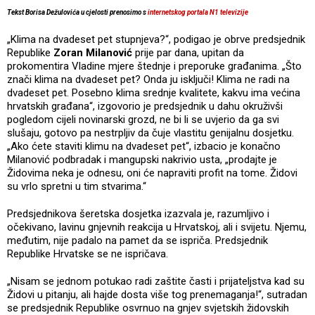
Tekst Borisa Dežulovića u cjelosti prenosimo s
internetskog portala N1 televizije
„Klima na dvadeset pet stupnjeva?“, podigao je obrve predsjednik
Republike
Zoran Milanović
prije par dana, upitan da
prokomentira Vladine mjere štednje i preporuke građanima. „Što
znači klima na dvadeset pet? Onda ju isključi! Klima ne radi na
dvadeset pet. Posebno klima srednje kvalitete, kakvu ima većina
hrvatskih građana“, izgovorio je predsjednik u dahu okruživši
pogledom cijeli novinarski grozd, ne bi li se uvjerio da ga svi
slušaju, gotovo pa nestrpljiv da čuje vlastitu genijalnu dosjetku.
„Ako ćete staviti klimu na dvadeset pet“, izbacio je konačno
Milanović podbradak i mangupski nakrivio usta, „prodajte je
Židovima neka je odnesu, oni će napraviti profit na tome. Židovi
su vrlo spretni u tim stvarima.“
Predsjednikova šeretska dosjetka izazvala je, razumljivo i
očekivano, lavinu gnjevnih reakcija u Hrvatskoj, ali i svijetu. Njemu,
međutim, nije padalo na pamet da se ispriča. Predsjednik
Republike Hrvatske se ne ispričava.
„Nisam se jednom potukao radi zaštite časti i prijateljstva kad su
Židovi u pitanju, ali hajde dosta više tog prenemaganja!“, sutradan
se predsjednik Republike osvrnuo na gnjev svjetskih židovskih