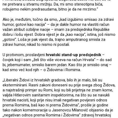
ne pretvara u stvarnu mržnju. Da, mi smo stereotipna bića,
robujemo nekim predrasudama, bitno je da ne mrzimo.“
Ako je, međutim, točno da smo, „kad izgubimo smisao za zdravi
humor, gotovi kao nacija“ – da je dakle humor na vlastiti račun
važan atribut ozbiljne nacije – imam za predsjednika Republike
dobru i lošu vijest. Dobra vijest je da „kao nacija“, istina, još nismo
„gotovi“. Loša je pak vijest da, trajno amputiranog smisla za
zdravi humor, nikad to nismo ni postali.
U protivnom, proslavljeni
hrvatski stand-up predsjednik
–
čovjek koji i sam „želi što više viceva na račun Hrvata“ – do sad
bi, jebemumater, smislio barem jedan. Kao što je smislio onaj –
kad smo već kod njih – o Židovima i Romima.
„Liberalni Židovi iz hrvatskih gradova, bilo ih je malo, bili su
eksterminirani. Rasni zakoni doneseni su prije svega zbog Židova,
a najstrašniji primjer su Romi, koji su bili prijetnja ne znam kome,
valjda Hitlerovim sanitarnim inspektorima, na što su se navukli
hrvatski nacisti, koji prije nisu imali negativan povijesni odnos
prema Romima, baš kao ni prema Židovima“, prošle je godine
tako nakon komemoracije u Jasenovcu Milanović objasnio da je
„negativan odnos prema Romima i Židovima“ zdravoj hrvatskoj