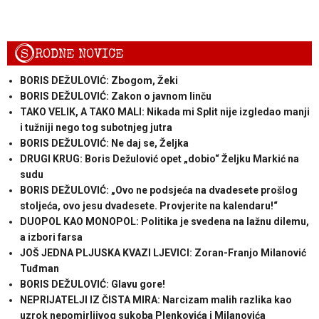
S
RODNE NOVICE
BORIS DEŽULOVIĆ: Zbogom, Žeki
BORIS DEŽULOVIĆ: Zakon o javnom linču
TAKO VELIK, A TAKO MALI: Nikada mi Split nije izgledao manji
i tužniji nego tog subotnjeg jutra
BORIS DEŽULOVIĆ: Ne daj se, Željka
DRUGI KRUG: Boris Dežulović opet „dobio“ Željku Markić na
sudu
BORIS DEŽULOVIĆ: „Ovo ne podsjeća na dvadesete prošlog
stoljeća, ovo jesu dvadesete. Provjerite na kalendaru!“
DUOPOL KAO MONOPOL: Politika je svedena na lažnu dilemu,
a izbori farsa
JOŠ JEDNA PLJUSKA KVAZI LJEVICI: Zoran-Franjo Milanović
Tuđman
BORIS DEŽULOVIĆ: Glavu gore!
NEPRIJATELJI IZ ČISTA MIRA: Narcizam malih razlika kao
uzrok nepomirljivog sukoba Plenkovića i Milanovića