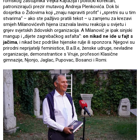
romskog zastupnika Veljka Kajtazija i politički korektan,
patronizirajući prezir mutavog Andreja Plenkovića. Dok bi
dosjetka o Židovima koji „znaju napraviti profit“ i „spretni su u tim
stvarima“ – ako ste pažljivo pratili tekst – u zamjenu za krezavi
smijeh Milanovićevih hijena izazvala lavinu reakcija u svijetu i
gnjev svjetskih židovskih organizacija. A Milanović je ipak sinjski
mangup i „dijete zagrebačkog asfalta“:
on nikad ne ide u fajt s
jačima
, i nikad bez podrške hijenske rulje ili sponzora. Njegovi su
prirodni neprijatelji feministice, B.a.B.e, ženske udruge, nevladine
organizacije, demonstrantice s Vruje, profesori Klasične
gimnazije, Njonjo, Jaglac, Pupovac, Bosanci i Romi.