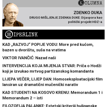
KOLUMNA
ZDENKO DUKA
DRUGO MIŠLJENJE ZDENKA DUKE: Dijaspora kao
politički projekt HDZ-a
H
IPERLINK
KAD „RAZVOJ“ POPIJE VODU: More pred kućom,
bazen u dvorištu, suša na vratima
VIKTOR IVANČIĆ: Nazad naši
INTERVENCIJA KOJA MIJENJA STVAR: Priča o Hodži
koji je izvukao mrtvog partizanskog komandanta
LIJEPA VEČER, LIJEP DAN: Homoseksploatacijski film
lansiran uz dramatični mučenički narativ
KAD STUDENTI NA KOSOVO KRENU: Memorandum 1 i
Memorandum 2 – isti
FILOZOFIJA PALANKE: Estetski kriteriji huliganske