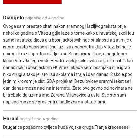
Diangelo
prije više od 4 godine
Ovoga sam prestao citati nakon sramnog i lazljivog teksta prije
nekoliko godina o Vitezu gdje laze o tome kako u hrvatskoj skoli idu
samo hrvatska djeca a u bosnjackoj svih nacionalnosti a zatim je u
istom tekstu napisao slicnu laz i za nogometni klub Vitez. Istina je
naime skroz suprotna svidjelo se Bosnjacima ili ne, u nogetnom
klubu Vitez kojega vode Hrvati uvijek je bilo svih nacija i ima ih i dan
danas dok u bosnjackom FK Vitez nikada sem bosnjaka nije igrao
niko drugi a tako je isto i sa skolama i traja i dan danas. 2 skole pod
jednim krovom je cisti SDA projekat. Dezulovicev sramni tekst se i
dan danas moze naci na internetu. Zato ovo govno od novinara ne
bi trebalo da uzima ime Zorana Milanovica u usta. Sve sto sam
napisao moze se provjeriti u nadleznim institucijama
Harald
prije više od 4 godine
Drugarice posadimo cvijece kuda vojska druga Franja kreceeeee!!!