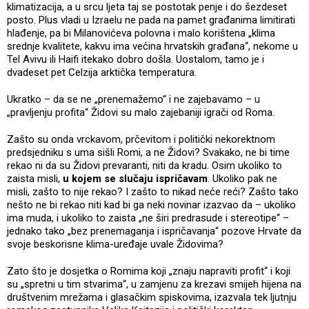
klimatizacija, a u srcu ljeta taj se postotak penje i do šezdeset
posto. Plus vladi u Izraelu ne pada na pamet građanima limitirati
hlađenje, pa bi Milanovićeva polovna i malo korištena „klima
srednje kvalitete, kakvu ima većina hrvatskih građana“, nekome u
Tel Avivu ili Haifi itekako dobro došla. Uostalom, tamo je i
dvadeset pet Celzija arktička temperatura.
Ukratko – da se ne „prenemažemo“ i ne zajebavamo – u
„pravljenju profita“ Židovi su malo zajebaniji igrači od Roma.
Zašto su onda vrckavom, prčevitom i politički nekorektnom
predsjedniku s uma sišli Romi, a ne Židovi? Svakako, ne bi time
rekao ni da su Židovi prevaranti, niti da kradu. Osim ukoliko to
zaista misli,
u kojem se slučaju ispričavam
. Ukoliko pak ne
misli, zašto to nije rekao? I zašto to nikad neće reći? Zašto tako
nešto ne bi rekao niti kad bi ga neki novinar izazvao da – ukoliko
ima muda, i ukoliko to zaista „ne širi predrasude i stereotipe“ –
jednako tako „bez prenemaganja i ispričavanja“ pozove Hrvate da
svoje beskorisne klima-uređaje uvale Židovima?
Zato što je dosjetka o Romima koji „znaju napraviti profit“ i koji
su „spretni u tim stvarima“, u zamjenu za krezavi smijeh hijena na
društvenim mrežama i glasačkim spiskovima, izazvala tek ljutnju