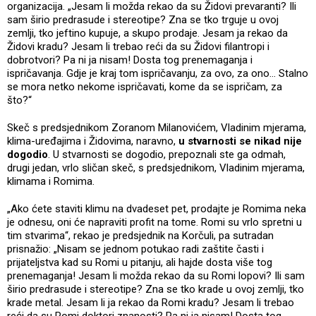
organizacija. „Jesam li možda rekao da su Židovi prevaranti? Ili
sam širio predrasude i stereotipe? Zna se tko trguje u ovoj
zemlji, tko jeftino kupuje, a skupo prodaje. Jesam ja rekao da
Židovi kradu? Jesam li trebao reći da su Židovi filantropi i
dobrotvori? Pa ni ja nisam! Dosta tog prenemaganja i
ispričavanja. Gdje je kraj tom ispričavanju, za ovo, za ono… Stalno
se mora netko nekome ispričavati, kome da se ispričam, za
što?“
Skeč s predsjednikom Zoranom Milanovićem, Vladinim mjerama,
klima-uređajima i Židovima, naravno,
u stvarnosti se nikad nije
dogodio
. U stvarnosti se dogodio, prepoznali ste ga odmah,
drugi jedan, vrlo sličan skeč, s predsjednikom, Vladinim mjerama,
klimama i Romima.
„Ako ćete staviti klimu na dvadeset pet, prodajte je Romima neka
je odnesu, oni će napraviti profit na tome. Romi su vrlo spretni u
tim stvarima“, rekao je predsjednik na Korčuli, pa sutradan
prisnažio: „Nisam se jednom potukao radi zaštite časti i
prijateljstva kad su Romi u pitanju, ali hajde dosta više tog
prenemaganja! Jesam li možda rekao da su Romi lopovi? Ili sam
širio predrasude i stereotipe? Zna se tko krade u ovoj zemlji, tko
krade metal. Jesam li ja rekao da Romi kradu? Jesam li trebao
reći da su Romi doktori znanosti? Pa ni ja nisam! Dosta tog