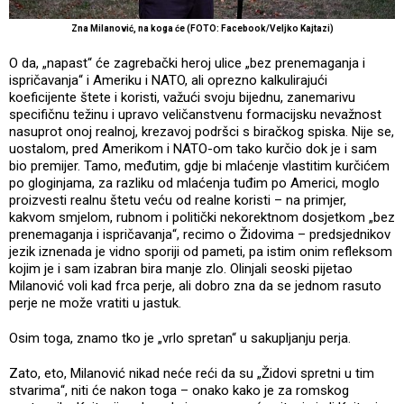
Zna Milanović, na koga će (FOTO: Facebook/Veljko Kajtazi)
O da, „napast“ će zagrebački heroj ulice „bez prenemaganja i
ispričavanja“ i Ameriku i NATO, ali oprezno kalkulirajući
koeficijente štete i koristi, važući svoju bijednu, zanemarivu
specifičnu težinu i upravo veličanstvenu formacijsku nevažnost
nasuprot onoj realnoj, krezavoj podršci s biračkog spiska. Nije se,
uostalom, pred Amerikom i NATO-om tako kurčio dok je i sam
bio premijer. Tamo, međutim, gdje bi mlaćenje vlastitim kurčićem
po gloginjama, za razliku od mlaćenja tuđim po Americi, moglo
proizvesti realnu štetu veću od realne koristi – na primjer,
kakvom smjelom, rubnom i politički nekorektnom dosjetkom „bez
prenemaganja i ispričavanja“, recimo o Židovima – predsjednikov
jezik iznenada je vidno sporiji od pameti, pa istim onim refleksom
kojim je i sam izabran bira manje zlo. Olinjali seoski pijetao
Milanović voli kad frca perje, ali dobro zna da se jednom rasuto
perje ne može vratiti u jastuk.
Osim toga, znamo tko je „vrlo spretan“ u sakupljanju perja.
Zato, eto, Milanović nikad neće reći da su „Židovi spretni u tim
stvarima“, niti će nakon toga – onako kako je za romskog