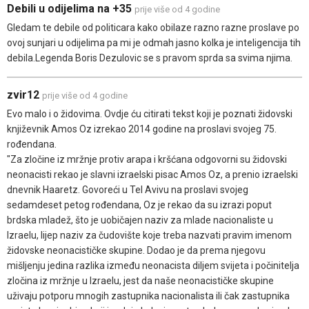
Debili u odijelima na +35
prije više od 4 godine
Gledam te debile od politicara kako obilaze razno razne proslave po
ovoj sunjari u odijelima pa mi je odmah jasno kolka je inteligencija tih
debila.Legenda Boris Dezulovic se s pravom sprda sa svima njima.
zvir12
prije više od 4 godine
Evo malo i o židovima. Ovdje ću citirati tekst koji je poznati židovski
književnik Amos Oz izrekao 2014 godine na proslavi svojeg 75.
rođendana.
"Za zločine iz mržnje protiv arapa i kršćana odgovorni su židovski
neonacisti rekao je slavni izraelski pisac Amos Oz, a prenio izraelski
dnevnik Haaretz. Govoreći u Tel Avivu na proslavi svojeg
sedamdeset petog rođendana, Oz je rekao da su izrazi poput
brdska mladež, što je uobičajen naziv za mlade nacionaliste u
Izraelu, lijep naziv za čudovište koje treba nazvati pravim imenom
židovske neonacističke skupine. Dodao je da prema njegovu
mišljenju jedina razlika između neonacista diljem svijeta i počinitelja
zločina iz mržnje u Izraelu, jest da naše neonacističke skupine
uživaju potporu mnogih zastupnika nacionalista ili čak zastupnika