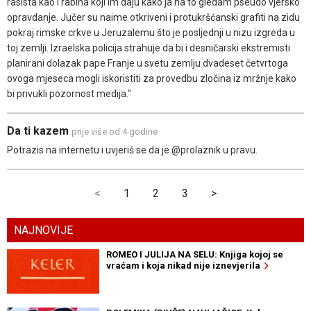
rasista kao i rabina koji im daju kako ja na to gledam pseudo vjersko
opravdanje. Jučer su naime otkriveni i protukršćanski grafiti na zidu
pokraj rimske crkve u Jeruzalemu što je posljednji u nizu izgreda u
toj zemlji. Izraelska policija strahuje da bi i desničarski ekstremisti
planirani dolazak pape Franje u svetu zemlju dvadeset četvrtoga
ovoga mjeseca mogli iskoristiti za provedbu zločina iz mržnje kako
bi privukli pozornost medija."
Da ti kazem
prije više od 4 godine
Potrazis na internetu i uvjeriš se da je @prolaznik u pravu.
<
1
2
3
>
NAJNOVIJE
ROMEO I JULIJA NA SELU: Knjiga kojoj se
vraćam i koja nikad nije iznevjerila