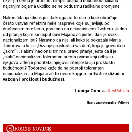
okvir pri čemu je prošlost simplificirana a budućnost slikana
najcrnjim bojama ukoliko se ne poduzmu radikalne promjene.
Nakon čitanja utisak je i da knjiga po temama koje obrađuje
često ustvari reflektira neke rasprave koje su javljaju po
društvenim mrežama, posebno na nekadašnjem Twitteru. Jedno
od pitanja kojim se usput bavi Mujanović jeste i da li je svaki
nacionalizam isti? Naravno da nije, ali kako je pokazala Marija
Todorova u knjizi „Dizanje prošlosti u vazduh“, koja je govorila o
„jakim“ i „slabim“ nacionalizmima, pravo pitanje jeste da li je
„slabi“ nacionalizam tolerantan prema onima koji odbijaju
njegovo viđenje prioriteta, njegovu interpretaciju prošlosti i
budućnosti? Todorova kaže da ne postoji tolerantan
nacionalizam, a Mujanović to ovom knjigom potvrđuje
dižući u
vazduh i prošlost i budućnost
.
Lupiga.Com
via
ResPublica
Naslovna fotografija: Vrijeme
S
RODNE NOVICE