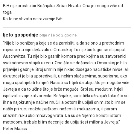
BiH nije prosti zbir Bošnjaka, Srba i Hrvata. Ona je mnogo više od
toga.
Ko to ne shvata ne razumije BiH.
ljeto gospodnje
prije više od 2 godine
“Nije bilo poniženja koje se da zamisliti, a da se ono u prethodnim
mjesecima nije dešavalo u Omarskoj. To nije bio logor smrti poput
Auschwitza. Tu nije bilo gasnih komora pred kojima su zatvorenici
svakodnevno stajali u redu. Ono što se dešavalo u Omarskoj je bilo
prljavije i gadnije. Broj umrlih nije nikad dosegao nacističke nivoe, ali
okrutnost je bila uporediva ili, u nekim slučajevima, superiorna, ako
mogu upotrijebiti tu riječ. Nacisti su htjeli da ubiju što je moguće više
Jevreja a da to učine što je brže moguće. Srbi su, međutim, htjeli
ispitivati svoje zatvorenike Bošnjake, sadistički uživajući tako što su
ih na najokrutnije načine mučili a potom ih ubijali onim što bi im se
našlo pri ruci, možda puškom, nožem ili makazama, ili parom
snažnih ruku oko mršavog vrata. Da su se Nijemci koristili istom
metodom, trebale bi im decenije da ubiju šest miliona Jevreja.”
Peter Maass