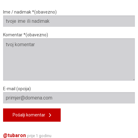
Ime / nadimak *(obavezno)
Komentar *(obavezno)
E-mail (opcija)
Pošalji komentar
@tubaron
prije 1 godinu