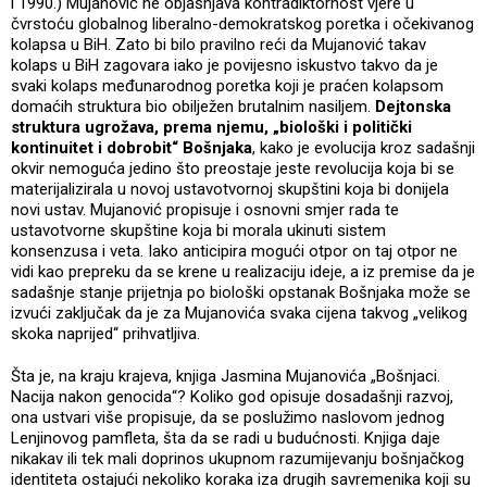
i 1990.) Mujanović ne objašnjava kontradiktornost vjere u
čvrstoću globalnog liberalno-demokratskog poretka i očekivanog
kolapsa u BiH. Zato bi bilo pravilno reći da Mujanović takav
kolaps u BiH zagovara iako je povijesno iskustvo takvo da je
svaki kolaps međunarodnog poretka koji je praćen kolapsom
domaćih struktura bio obilježen brutalnim nasiljem.
Dejtonska
struktura ugrožava, prema njemu, „biološki i politički
kontinuitet i dobrobit“ Bošnjaka
, kako je evolucija kroz sadašnji
okvir nemoguća jedino što preostaje jeste revolucija koja bi se
materijalizirala u novoj ustavotvornoj skupštini koja bi donijela
novi ustav. Mujanović propisuje i osnovni smjer rada te
ustavotvorne skupštine koja bi morala ukinuti sistem
konsenzusa i veta. Iako anticipira mogući otpor on taj otpor ne
vidi kao prepreku da se krene u realizaciju ideje, a iz premise da je
sadašnje stanje prijetnja po biološki opstanak Bošnjaka može se
izvući zaključak da je za Mujanovića svaka cijena takvog „velikog
skoka naprijed“ prihvatljiva.
Šta je, na kraju krajeva, knjiga Jasmina Mujanovića „Bošnjaci.
Nacija nakon genocida“? Koliko god opisuje dosadašnji razvoj,
ona ustvari više propisuje, da se poslužimo naslovom jednog
Lenjinovog pamfleta, šta da se radi u budućnosti. Knjiga daje
nikakav ili tek mali doprinos ukupnom razumijevanju bošnjačkog
identiteta ostajući nekoliko koraka iza drugih savremenika koji su