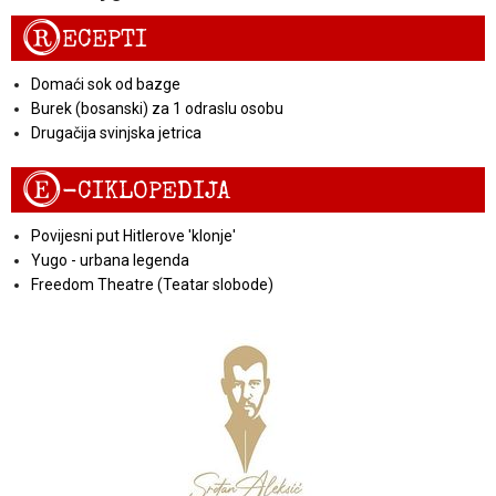
R
ECEPTI
Domaći sok od bazge
Burek (bosanski) za 1 odraslu osobu
Drugačija svinjska jetrica
E
-CIKLOPEDIJA
Povijesni put Hitlerove 'klonje'
Yugo - urbana legenda
Freedom Theatre (Teatar slobode)