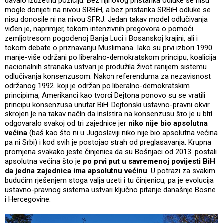
davalo izuzetnu poziciju: Bez njihovog pristanka odluke se nisu
mogle donijeti na nivou SRBiH, a bez pristanka SRBiH odluke se
nisu donosile ni na nivou SFRJ. Jedan takav model odlučivanja
viđen je, naprimjer, tokom intenzivnih pregovora o pomoći
zemljotresom pogođenoj Banja Luci i Bosanskoj krajini, ali i
tokom debate o priznavanju Muslimana. Iako su prvi izbori 1990.
manje-više održani po liberalno-demokratskom principu, koalicija
nacionalnih stranaka ustvari je produžila život ranijem sistemu
odlučivanja konsenzusom. Nakon referenduma za nezavisnost
održanog 1992. koji je održan po liberalno-demokratskim
principima, Amerikanci kao tvorci Dejtona ponovo su se vratili
principu konsenzusa unutar BiH. Dejtonski ustavno-pravni okvir
skrojen je na takav način da insistira na konsenzusu što je u biti
odgovaralo svakoj od tri zajednice jer
niko nije bio apsolutna
većina
(baš kao što ni u Jugoslaviji niko nije bio apsolutna većina
pa ni Srbi) i kod svih je postojao strah od preglasavanja. Krupna
promjena svakako jeste činjenica da su Bošnjaci od 2013. postali
apsolutna većina što je
po prvi put u savremenoj povijesti BiH
da jedna zajednica ima apsolutnu većinu
. U potrazi za svakim
budućim rješenjem stoga valja uzeti i tu činjenicu, pa je evolucija
ustavno-pravnog sistema ustvari ključno pitanje današnje Bosne
i Hercegovine.