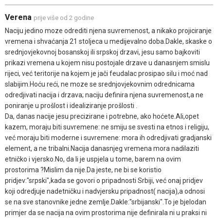
Verena
prije više od 2 godine
Naciju jedino moze odrediti njena suvremenost, a nikako projiciranje
vremena i shvaćanja 21 stoljeca u medijevalno doba.Dakle, skaske o
srednjovjekovnoj bosanskoj ili srpskoj drzavi, jesu samo bajkoviti
prikazi vremena u kojem nisu postojale drzave u danasnjem smislu
rijeci, već teritorije na kojem je jači feudalac prosipao silu i moć nad
slabijim.Hoću reći, ne moze se srednjovjekovnim odrednicama
odredjivati nacija i drzava; naciju definira njena suvremenost,a ne
poniranje u prošlost i idealiziranje prošlosti .
Da, danas nacije jesu precizirane i potrebne, ako hoćete.Ali,opet
kazem, moraju biti suvremene: ne smiju se svesti na etnos i religiju,
već moraju biti moderne i suvremene: mora ih odredjivati gradjanski
element, a ne tribalni.Nacija danasnjeg vremena mora nadilaziti
etničko i vjersko.No, da li je uspjela u tome, barem na ovim
prostorima ?Mislim da nije.Da jeste, ne bi se koristio
pridjev:"srpski",kada se govori o pripadnosti Srbiji, već onaj pridjev
koji odredjuje nadetničku i nadvjersku pripadnost( nacija),a odnosi
se na sve stanovnike jedne zemlje.Dakle:"srbijanski".To je bjelodan
primjer da se nacija na ovim prostorima nije definirala ni u praksi ni