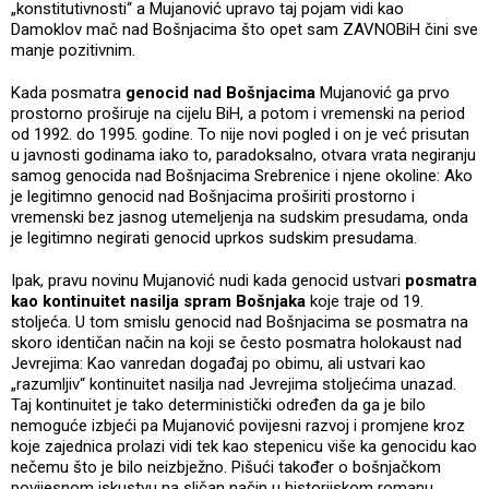
„konstitutivnosti“ a Mujanović upravo taj pojam vidi kao
Damoklov mač nad Bošnjacima što opet sam ZAVNOBiH čini sve
manje pozitivnim.
Kada posmatra
genocid nad Bošnjacima
Mujanović ga prvo
prostorno proširuje na cijelu BiH, a potom i vremenski na period
od 1992. do 1995. godine. To nije novi pogled i on je već prisutan
u javnosti godinama iako to, paradoksalno, otvara vrata negiranju
samog genocida nad Bošnjacima Srebrenice i njene okoline: Ako
je legitimno genocid nad Bošnjacima proširiti prostorno i
vremenski bez jasnog utemeljenja na sudskim presudama, onda
je legitimno negirati genocid uprkos sudskim presudama.
Ipak, pravu novinu Mujanović nudi kada genocid ustvari
posmatra
kao kontinuitet nasilja spram Bošnjaka
koje traje od 19.
stoljeća. U tom smislu genocid nad Bošnjacima se posmatra na
skoro identičan način na koji se često posmatra holokaust nad
Jevrejima: Kao vanredan događaj po obimu, ali ustvari kao
„razumljiv“ kontinuitet nasilja nad Jevrejima stoljećima unazad.
Taj kontinuitet je tako deterministički određen da ga je bilo
nemoguće izbjeći pa Mujanović povijesni razvoj i promjene kroz
koje zajednica prolazi vidi tek kao stepenicu više ka genocidu kao
nečemu što je bilo neizbježno. Pišući također o bošnjačkom
povijesnom iskustvu na sličan način u historijskom romanu