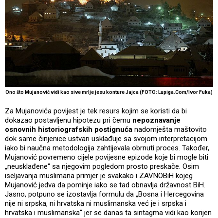
Ono što Mujanović vidi kao sive mrlje jesu konture Jajca (FOTO: Lupiga.Com/Ivor Fuka)
Za Mujanovića povijest je tek resurs kojim se koristi da bi
dokazao postavljenu hipotezu pri čemu
nepoznavanje
osnovnih historiografskih postignuća
nadomješta maštovito
dok same činjenice ustvari usklađuje sa svojom interpretacijom
iako bi naučna metodologija zahtijevala obrnuti proces. Također,
Mujanović povremeno cijele povijesne epizode koje bi mogle biti
„neusklađene“ sa njegovim pogledom prosto preskače. Osim
iseljavanja muslimana primjer je svakako i ZAVNOBiH kojeg
Mujanović jedva da pominje iako se tad obnavlja državnost BiH.
Jasno, potpuno se izostavlja formulu da „Bosna i Hercegovina
nije ni srpska, ni hrvatska ni muslimanska već je i srpska i
hrvatska i muslimanska“ jer se danas ta sintagma vidi kao korijen