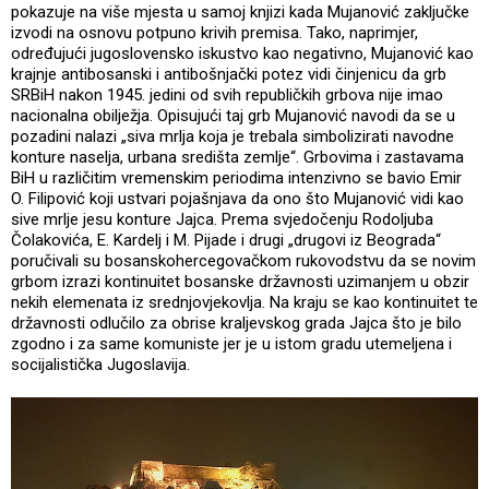
pokazuje na više mjesta u samoj knjizi kada Mujanović zaključke
izvodi na osnovu potpuno krivih premisa. Tako, naprimjer,
određujući jugoslovensko iskustvo kao negativno, Mujanović kao
krajnje antibosanski i antibošnjački potez vidi činjenicu da grb
SRBiH nakon 1945. jedini od svih republičkih grbova nije imao
nacionalna obilježja. Opisujući taj grb Mujanović navodi da se u
pozadini nalazi „siva mrlja koja je trebala simbolizirati navodne
konture naselja, urbana središta zemlje“. Grbovima i zastavama
BiH u različitim vremenskim periodima intenzivno se bavio Emir
O. Filipović koji ustvari pojašnjava da ono što Mujanović vidi kao
sive mrlje jesu konture Jajca. Prema svjedočenju Rodoljuba
Čolakovića, E. Kardelj i M. Pijade i drugi „drugovi iz Beograda“
poručivali su bosanskohercegovačkom rukovodstvu da se novim
grbom izrazi kontinuitet bosanske državnosti uzimanjem u obzir
nekih elemenata iz srednjovjekovlja. Na kraju se kao kontinuitet te
državnosti odlučilo za obrise kraljevskog grada Jajca što je bilo
zgodno i za same komuniste jer je u istom gradu utemeljena i
socijalistička Jugoslavija.