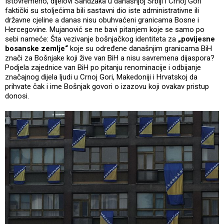
Istovremeno, dijelovi Sandžaka u današnjoj Srbiji i Crnoj Gori
faktički su stoljećima bili sastavni dio iste administrativne ili
državne cjeline a danas nisu obuhvaćeni granicama Bosne i
Hercegovine. Mujanović se ne bavi pitanjem koje se samo po
sebi nameće: Šta vezivanje bošnjačkog identiteta za
„povijesne
bosanske zemlje“
koje su određene današnjim granicama BiH
znači za Bošnjake koji žive van BiH a nisu savremena dijaspora?
Podjela zajednice van BiH po pitanju renominacije i odbijanje
značajnog dijela ljudi u Crnoj Gori, Makedoniji i Hrvatskoj da
prihvate čak i ime Bošnjak govori o izazovu koji ovakav pristup
donosi.