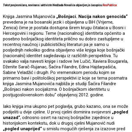
Tekst povjesničara, novinara i aktiviste Nedžada Novalića objavljen je časopisu
ResPublica
Knjiga Jasmina Mujanovića
„Bošnjaci. Nacija nakon genocida“
prevedena je na bosanski jezik i objavljena u BiH (Vrijeme,
Zenica) čime je postala dostupna širem krugu čitalaca u Bosni i
Hercegovini i regionu. Teme (nacionalnog) identiteta općenito a
posebno bošnjačkog identiteta prilično su dobro zastupljene u
recentnoj naučnoj i publicističkoj literaturi pa je samo u
posljednjih nekoliko godina objavljeno više knjiga koje bošnjački
(nacionalni) identitet sagledavaju iz različitih perspektiva. Tu
svakako valja navesti knjige i radove Ive Lučić, Xaviera Bougarela,
Dženite Sarač-Rujanac, Šaćira Filandre, Edina Hajdarpašića,
Sabine Veladžić i drugih. Po vremenskom periodu kojim se
primarno bavi i politološkoj perspektivi iz koje se tema posmatra
knjiga Jasmina Mujanovića najbliža je studiji Šaćira Filandre
„Bošnjaci nakon socijalizma. O bošnjačkom identitetu u
postjugoslovenskom dobu“ objavljenoj 2012. godine.
Iako knjiga ima ukupno pet poglavlja, grubo kazano, ona se može
podijeliti u dvije cjeline. U prvoj cjelini dominira svojevrsni
„pogled
unazad“
, odnosno osvrt na razvoj bošnjačke zajednice u
historijskom kontekstu, dok u drugoj cjelini Mujanović nudi
„pogled unaprijed“
u smislu mogućih rješenja za izazove pred