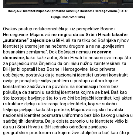
Bošnjački identitet Mujanović primarno određuje Bosnom i Hercegovinom (FOTO:
Lupiga.Com/Ivor Fuka)
Ovakav pristup redukcionistički je i iz perspektive Bosne i
Hercegovine. Mujanović
ne negira da su Srbi i Hrvati također
„autohtone“ zajednice u BiH
, ali za razliku od Bošnjaka njihov
identitet je utemeljen na nečemu drugom a ne na „povijesnim
bosanskim zemljama“. Dok Bošnjaci nemaju
rezervne
domovine
, kako kaže autor, Srbi i Hrvati to nesumnjivo imaju što
za posljedicu ima činjenicu da oni nisu nužno zainteresirani za
BiH jer bi opstali i bez Bosne i Hercegovine. Iako prihvata
uobičajenu postavku da je nacionalni identitet ustvari konstrukt
ovdje je ponajbolje vidljiv problem u pristupu autora koji se
konstantno zadržava na površini, na nominaciji i formi bez
pokušaja da zaroni u sadržaj identiteta kojima se bavi. Baš kao
što izostaje bavljenje šta to sve čini bošnjački identitet, koji akteri
i strukture djeluju u kreiranju tog identiteta, koji se sukobi i
trvljenja javljaju i kada šta preteže, Mujanović srpski i hrvatski
nacionalni identitet posmatra uniformno bez bilo kakvog ulaska u
sadržaj tih identiteta. Da je doista zaronio u te identitete vidio bi
da su i Srbi i Hrvati u BiH jednako određeni zavičajno-
geografskim prostorom na kojem žive stoljećima baš kao što je