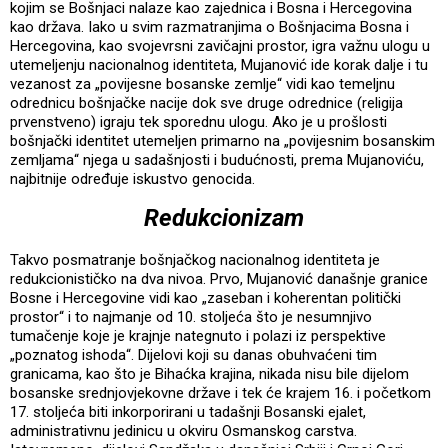
kojim se Bošnjaci nalaze kao zajednica i Bosna i Hercegovina
kao država. Iako u svim razmatranjima o Bošnjacima Bosna i
Hercegovina, kao svojevrsni zavičajni prostor, igra važnu ulogu u
utemeljenju nacionalnog identiteta, Mujanović ide korak dalje i tu
vezanost za „povijesne bosanske zemlje“ vidi kao temeljnu
odrednicu bošnjačke nacije dok sve druge odrednice (religija
prvenstveno) igraju tek sporednu ulogu. Ako je u prošlosti
bošnjački identitet utemeljen primarno na „povijesnim bosanskim
zemljama“ njega u sadašnjosti i budućnosti, prema Mujanoviću,
najbitnije određuje iskustvo genocida.
Redukcionizam
Takvo posmatranje bošnjačkog nacionalnog identiteta je
redukcionističko na dva nivoa. Prvo, Mujanović današnje granice
Bosne i Hercegovine vidi kao „zaseban i koherentan politički
prostor“ i to najmanje od 10. stoljeća što je nesumnjivo
tumačenje koje je krajnje nategnuto i polazi iz perspektive
„poznatog ishoda“. Dijelovi koji su danas obuhvaćeni tim
granicama, kao što je Bihaćka krajina, nikada nisu bile dijelom
bosanske srednjovjekovne države i tek će krajem 16. i početkom
17. stoljeća biti inkorporirani u tadašnji Bosanski ejalet,
administrativnu jedinicu u okviru Osmanskog carstva.