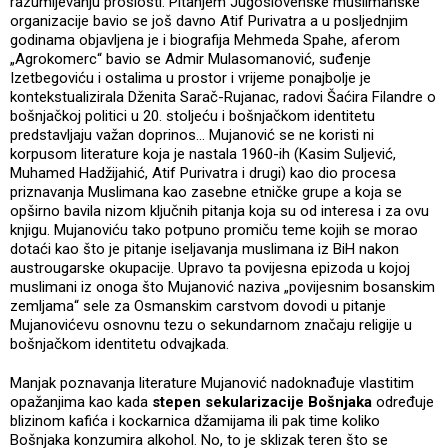
razumijevanju prošlosti. Pitanjem Jugoslovenske muslimanske
organizacije bavio se još davno Atif Purivatra a u posljednjim
godinama objavljena je i biografija Mehmeda Spahe, aferom
„Agrokomerc“ bavio se Admir Mulasomanović, suđenje
Izetbegoviću i ostalima u prostor i vrijeme ponajbolje je
kontekstualizirala Dženita Sarač-Rujanac, radovi Šaćira Filandre o
bošnjačkoj politici u 20. stoljeću i bošnjačkom identitetu
predstavljaju važan doprinos… Mujanović se ne koristi ni
korpusom literature koja je nastala 1960-ih (Kasim Suljević,
Muhamed Hadžijahić, Atif Purivatra i drugi) kao dio procesa
priznavanja Muslimana kao zasebne etničke grupe a koja se
opširno bavila nizom ključnih pitanja koja su od interesa i za ovu
knjigu. Mujanoviću tako potpuno promiču teme kojih se morao
dotaći kao što je pitanje iseljavanja muslimana iz BiH nakon
austrougarske okupacije. Upravo ta povijesna epizoda u kojoj
muslimani iz onoga što Mujanović naziva „povijesnim bosanskim
zemljama“ sele za Osmanskim carstvom dovodi u pitanje
Mujanovićevu osnovnu tezu o sekundarnom značaju religije u
bošnjačkom identitetu odvajkada.
Manjak poznavanja literature Mujanović nadoknađuje vlastitim
opažanjima kao kada
stepen sekularizacije Bošnjaka
određuje
blizinom kafića i kockarnica džamijama ili pak time koliko
Bošnjaka konzumira alkohol. No, to je sklizak teren što se