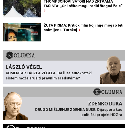
THOMPSONOVI ŠATORI NAD ŽRTVAMA
FAŠISTA: „Oni očito mogu raditi štogod žele“
ŽUTA PISMA: Kritički film koji nije mogao biti
snimljen u Turskoj
KOLUMNA
LÁSZLÓ VÉGEL
KOMENTAR LÁSZLA VÉGELA: Da li se autokratski
sistem može srušiti pravnim sredstvima?
KOLUMNA
ZDENKO DUKA
DRUGO MIŠLJENJE ZDENKA DUKE: Dijaspora kao
politički projekt HDZ-a