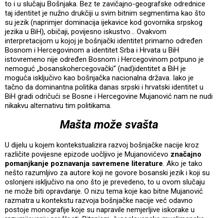
to i u slučaju Bošnjaka. Bez te zavičajno-geografske odrednice
taj identitet je nužno drukčiji u svim bitnim segmentima kao što
su jezik (naprimjer dominacija ijekavice kod govornika srpskog
jezika u BiH), običaji, povijesno iskustvo… Ovakvom
interpretacijom u kojoj je bošnjački identitet primarno određen
Bosnom i Hercegovinom a identitet Srba i Hrvata u BiH
istovremeno nije određen Bosnom i Hercegovinom potpuno je
nemoguć „bosanskohercegovački“ (nad)identitet a BiH je
moguća isključivo kao bošnjačka nacionalna država. Iako je
tačno da dominantna politika danas srpski i hrvatski identitet u
BiH gradi odričući se Bosne i Hercegovine Mujanović nam ne nudi
nikakvu alternativu tim politikama.
Mašta može svašta
U dijelu u kojem kontekstualizira razvoj bošnjačke nacije kroz
različite povijesne epizode uočljivo je Mujanovićevo
značajno
pomanjkanje poznavanja savremene literature
. Ako je tako
nešto razumljivo za autore koji ne govore bosanski jezik i koji su
oslonjeni isključivo na ono što je prevedeno, to u ovom slučaju
ne može biti opravdanje. O nizu tema koje kao bitne Mujanović
razmatra u kontekstu razvoja bošnjačke nacije već odavno
postoje monografije koje su napravile nemjerljive iskorake u