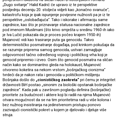
„Dugo svitanje“ Halid Kadrić će upravo iz te perspektive
posljednju deceniju 20. stoljeća vidjeti kao „konačno svanuće“,
katastrofu koja je ipak ispunjenje povijesne nužnosti pa je iz te
perspektive „oslobađajuća“. Tako i iskorake i afirmaciju same
zajednice, kao što je priznavanje statusa nacionalne zajednice
pod imenom Muslimani (što krivo smješta u sredinu 1960-ih iako
je Iva Lučić pokazala da je proces počeo krajem 1950-ih)
Mujanović vidi kao trasiranje puta ga genocidu. Takvo
determinističko posmatranje događaja, pod krinkom pokušaja da
se razumije priprema samog genocida, ustvari zamagljuje
odgovornost tačno određenog vojnog i političkog vrha koji je
genocid pripremio i izveo. Osim što genocid posmatra na sličan
način kako se dominantno gleda na holokaust, Mujanović
otvoreno koketira sa nekom vrstom „bošnjačkog cionizma“
tvrdeći da je nakon rata i genocida u političkom mišljenju
Bošnjaka došlo do
„cionističkog zaokreta“
pri čemu je integritet
državnosti BiH postao „sinonim za biološki opstanak bošnjačke
zajednice“. Kada pak u završnom poglavlju definira (bošnjačke)
prioritete za budućnost i aktere koji bi radili na njima Mujanović
otvara mogućnost da se na tim prioritetima radi u više kolona i
bez nužnog insistiranja na jedinstvenom pristupu ponovo
zazivajući cionistički pokret u kojem je djelovalo i djeluje više
struja.