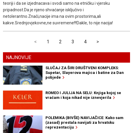
teoriji i da se izjednacava i svodi samo na etničku i vjersku
pripadnost.Da je njeno shvaćanje isključivo i
netolerantno.Znači,nacije ima na ovim prostorima,ali
kakve.Srednjovjekovne,ne suvremene!!!Dakle, to nije nacija!
<
1
2
3
4
>
NAJNOVIJE
SLUČAJ ZA ŠIRI DRUŠTVENI KOMPLEKS:
Supetar, Slayerova majica i batine za Dan
pobjede
ROMEO I JULIJA NA SELU: Knjiga kojoj se
vraćam i koja nikad nije iznevjerila
POLEMIKA (BIVŠE) NAVIJAČICE: Kako sam
(zasad) prestala navijati za hrvatsku
reprezentaciju