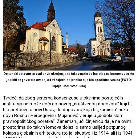
Dejtonski ustavno-pravni okvir skrojen je na takav način da insistira na konsenzusu što
je u biti odgovaralo svakoj od tri zajednice jer niko nije bio apsolutna većina (FOTO:
Lupiga.Com/Ivor Fuka)
Tvrdeći da zbog sistema konsenzusa u okvirima postojećih
institucija ne može doći do novog „društvenog dogovora“ koji bi
bio pretočen u novi Ustav, do dogovora koja bi „zamislio“ neku
novu Bosnu i Hercegovinu, Mujanović vjeruje u „duboki slom
pravnopolitičkog poretka“. Zanemarujući činjenicu da je na ovim
prostorima do takvih lomova dolazilo samo uslijed potpunog
kolapsa globalnih arhitektura (to je iskustvo i iz 1914. ali i iz 1941.