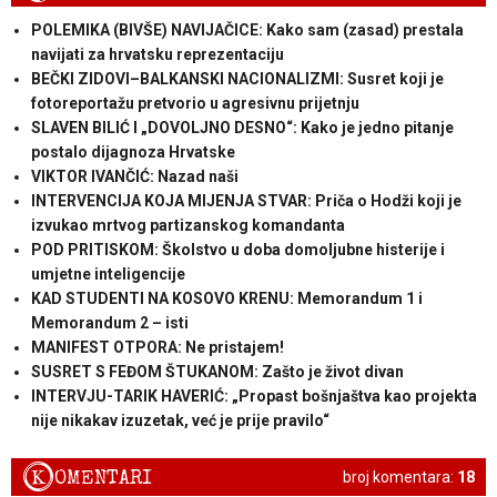
POLEMIKA (BIVŠE) NAVIJAČICE: Kako sam (zasad) prestala
navijati za hrvatsku reprezentaciju
BEČKI ZIDOVI–BALKANSKI NACIONALIZMI: Susret koji je
fotoreportažu pretvorio u agresivnu prijetnju
SLAVEN BILIĆ I „DOVOLJNO DESNO“: Kako je jedno pitanje
postalo dijagnoza Hrvatske
VIKTOR IVANČIĆ: Nazad naši
INTERVENCIJA KOJA MIJENJA STVAR: Priča o Hodži koji je
izvukao mrtvog partizanskog komandanta
POD PRITISKOM: Školstvo u doba domoljubne histerije i
umjetne inteligencije
KAD STUDENTI NA KOSOVO KRENU: Memorandum 1 i
Memorandum 2 – isti
MANIFEST OTPORA: Ne pristajem!
SUSRET S FEĐOM ŠTUKANOM: Zašto je život divan
INTERVJU-TARIK HAVERIĆ: „Propast bošnjaštva kao projekta
nije nikakav izuzetak, već je prije pravilo“
K
OMENTARI
broj komentara:
18