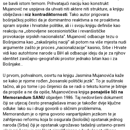
se bavili istom temom. Prihvatajući naciju kao konstrukt
Mujanović ne uspijeva da uhvati niti aktere niti strukture, a knjigu
obilježava i
niz kontradiktornosti
. Tako autor prigovara
bošnjačkoj politici da je dominantno reaktivna a ne proaktivna
spram srpske i hrvatske politike, ali i i svoju knjigu definiše kao
reakciju na „obnovljene secesionističke i revanšističke
provokacije srpskih nacionalista“. Mujanović odbacuje tezu o
Bošnjacima kao „zakašnjeloj naciji“ ali potom na više mjesta nudi
argumente zašto je proces „nacionalizacije“ kasnio, Srbe i Hrvate
vidi kao autohtone narode u BiH ali odbacuje ideju da je za njihov
identitet zavičajno-geografski prostor jednako bitan kao i za
Bošnjake…
U prvom, pohvalnom, osvrtu na knjigu Jasmina Mujanovića kaže
se kako je njome rođen „bosanski politički jezik“. To je suštinski
tačno, ali po tome i po činjenici da se radi o tekstu kome je bitnije
da propiše a ne da opiše, Mujanovićeva knjiga
ponajviše liči na
Memorandum SANU
objavljen 1986. Taj nedovršeni dokument
čiji se utjecaj često prenaglašava imao je također dvije ključne
odluke: Iako su i drugi govorili o sličnim problemima,
Memorandum je o njima govorio vanpartijskim jezikom te je
zahtijevao reformu koja bi osigurala (biološki) opstanak jednog
naroda (Srba) čiji je opstanak ugrožavao tadašnji ustavno-pravni