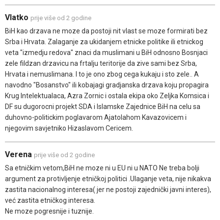
Vlatko
prije više od 2 godine
BiH kao drzava ne moze da postoji nit vlast se moze formirati bez
Srba i Hrvata. Zalaganje za ukidanjem etnicke politike ili etnickog
veta "izmedju redova" znaci da muslimani u BiH odnosno Bosnjaci
zele fildzan drzavicu na frtalju teritorije da zive sami bez Srba,
Hrvata i nemuslimana. I to je ono zbog cega kukaju i sto zele.. A
navodno "Bosanstvo" ili kobajagi gradjanska drzava koju propagira
Krug Intelektualaca, Azra Zornic i ostala ekipa oko Zeljka Komsica i
DF su dugorocni projekt SDA i Islamske Zajednice BiH na celu sa
duhovno-politickim poglavarom Ajatolahom Kavazovicem i
njegovim savjetniko Hizaslavom Cericem.
Verena
prije više od 2 godine
Sa etničkim vetom,BiH ne moze ni u EU ni u NATO Ne treba bolji
argument za protivljenje etničkoj politici .Ulaganje veta, nije nikakva
zastita nacionalnog interesa( jer ne postoji zajednički javni interes),
već zastita etničkog interesa.
Ne moze pogresnije i tuznije.