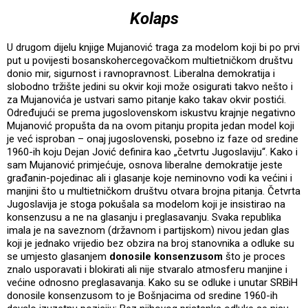
Kolaps
U drugom dijelu knjige Mujanović traga za modelom koji bi po prvi
put u povijesti bosanskohercegovačkom multietničkom društvu
donio mir, sigurnost i ravnopravnost. Liberalna demokratija i
slobodno tržište jedini su okvir koji može osigurati takvo nešto i
za Mujanovića je ustvari samo pitanje kako takav okvir postići.
Određujući se prema jugoslovenskom iskustvu krajnje negativno
Mujanović propušta da na ovom pitanju propita jedan model koji
je već isproban – onaj jugoslovenski, posebno iz faze od sredine
1960-ih koju Dejan Jović definira kao „četvrtu Jugoslaviju“. Kako i
sam Mujanović primjećuje, osnova liberalne demokratije jeste
građanin-pojedinac ali i glasanje koje neminovno vodi ka većini i
manjini što u multietničkom društvu otvara brojna pitanja. Četvrta
Jugoslavija je stoga pokušala sa modelom koji je insistirao na
konsenzusu a ne na glasanju i preglasavanju. Svaka republika
imala je na saveznom (državnom i partijskom) nivou jedan glas
koji je jednako vrijedio bez obzira na broj stanovnika a odluke su
se umjesto glasanjem
donosile konsenzusom
što je proces
znalo usporavati i blokirati ali nije stvaralo atmosferu manjine i
većine odnosno preglasavanja. Kako su se odluke i unutar SRBiH
donosile konsenzusom to je Bošnjacima od sredine 1960-ih