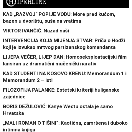
H
IPERLINK
KAD „RAZVOJ“ POPIJE VODU: More pred kućom,
bazen u dvorištu, suša na vratima
VIKTOR IVANČIĆ: Nazad naši
INTERVENCIJA KOJA MIJENJA STVAR: Priča o Hodži
koji je izvukao mrtvog partizanskog komandanta
LIJEPA VEČER, LIJEP DAN: Homoseksploatacijski film
lansiran uz dramatični mučenički narativ
KAD STUDENTI NA KOSOVO KRENU: Memorandum 1 i
Memorandum 2 – isti
FILOZOFIJA PALANKE: Estetski kriteriji huliganske
zajednice
BORIS DEŽULOVIĆ: Kanye Westu ostala je samo
Hrvatska
„MALI ROMAN O TIŠINI“: Kaotična, zamršena i duboko
intimna knjiga