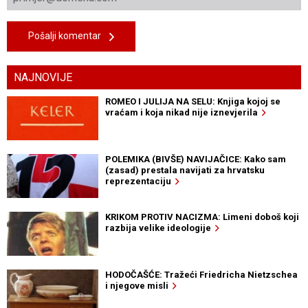
Pošalji komentar
NAJNOVIJE
ROMEO I JULIJA NA SELU: Knjiga kojoj se
vraćam i koja nikad nije iznevjerila
POLEMIKA (BIVŠE) NAVIJAČICE: Kako sam
(zasad) prestala navijati za hrvatsku
reprezentaciju
KRIKOM PROTIV NACIZMA: Limeni doboš koji
razbija velike ideologije
HODOČAŠĆE: Tražeći Friedricha Nietzschea
i njegove misli