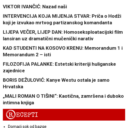
VIKTOR IVANČIĆ: Nazad naši
INTERVENCIJA KOJA MIJENJA STVAR: Priča o Hodži
koji je izvukao mrtvog partizanskog komandanta
LIJEPA VEČER, LIJEP DAN: Homoseksploatacijski film
lansiran uz dramatični mučenički narativ
KAD STUDENTI NA KOSOVO KRENU: Memorandum 1 i
Memorandum 2 – isti
FILOZOFIJA PALANKE: Estetski kriteriji huliganske
zajednice
BORIS DEŽULOVIĆ: Kanye Westu ostala je samo
Hrvatska
„MALI ROMAN O TIŠINI“: Kaotična, zamršena i duboko
intimna knjiga
R
ECEPTI
Domaći sok od bazge