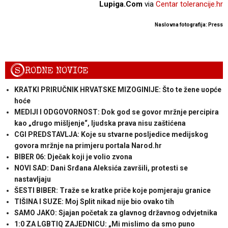
Lupiga.Com
via
Centar tolerancije.hr
Naslovna fotografija: Press
S
RODNE NOVICE
KRATKI PRIRUČNIK HRVATSKE MIZOGINIJE: Što te žene uopće
hoće
MEDIJI I ODGOVORNOST: Dok god se govor mržnje percipira
kao „drugo mišljenje“, ljudska prava nisu zaštićena
CGI PREDSTAVLJA: Koje su stvarne posljedice medijskog
govora mržnje na primjeru portala Narod.hr
BIBER 06: Dječak koji je volio zvona
NOVI SAD: Dani Srđana Aleksića završili, protesti se
nastavljaju
ŠESTI BIBER: Traže se kratke priče koje pomjeraju granice
TIŠINA I SUZE: Moj Split nikad nije bio ovako tih
SAMO JAKO: Sjajan početak za glavnog državnog odvjetnika
1:0 ZA LGBTIQ ZAJEDNICU: „Mi mislimo da smo puno