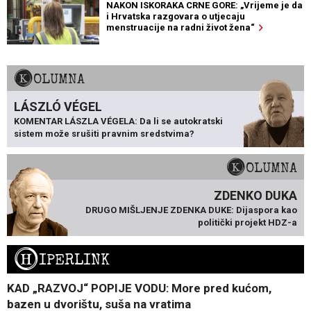
NAKON ISKORAKA CRNE GORE: „Vrijeme je da
i Hrvatska razgovara o utjecaju
menstruacije na radni život žena“
KOLUMNA
LÁSZLÓ VÉGEL
KOMENTAR LÁSZLA VÉGELA: Da li se autokratski
sistem može srušiti pravnim sredstvima?
KOLUMNA
ZDENKO DUKA
DRUGO MIŠLJENJE ZDENKA DUKE: Dijaspora kao
politički projekt HDZ-a
H
IPERLINK
KAD „RAZVOJ“ POPIJE VODU: More pred kućom,
bazen u dvorištu, suša na vratima