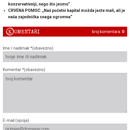
konzervativniji, nego što jesmo“
CRVENA POMOĆ: „Naš početni kapital možda jeste mali, ali je
naša zajednička snaga ogromna“
K
OMENTARI
broj komentara:
0
Ime / nadimak *(obavezno)
Komentar *(obavezno)
E-mail (opcija)