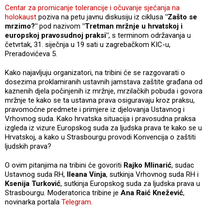
Centar za promicanje tolerancije i očuvanje sjećanja na
holokaust
poziva na petu javnu diskusiju iz ciklusa
"Zašto se
mrzimo?"
pod nazivom
"Tretman mržnje u hrvatskoj i
europskoj pravosudnoj praksi"
, s terminom održavanja u
četvrtak, 31. siječnja u 19 sati u zagrebačkom KIC-u,
Preradovićeva 5.
Kako najavljuju organizatori, na tribini će se razgovarati o
dosezima proklamiranih ustavnih jamstava zaštite građana od
kaznenih djela počinjenih iz mržnje, mrzilačkih pobuda i govora
mržnje te kako se ta ustavna prava osiguravaju kroz praksu,
pravomoćne predmete i primjere iz djelovanja Ustavnog i
Vrhovnog suda. Kako hrvatska situacija i pravosudna praksa
izgleda iz vizure Europskog suda za ljudska prava te kako se u
Hrvatskoj, a kako u Strasbourgu provodi Konvencija o zaštiti
ljudskih prava?
O ovim pitanjima na tribini će govoriti
Rajko Mlinarić
, sudac
Ustavnog suda RH,
Ileana Vinja
, sutkinja Vrhovnog suda RH i
Ksenija Turković
, sutkinja Europskog suda za ljudska prava u
Strasbourgu. Moderatorica tribine je
Ana Raić Knežević
,
novinarka portala
Telegram
.