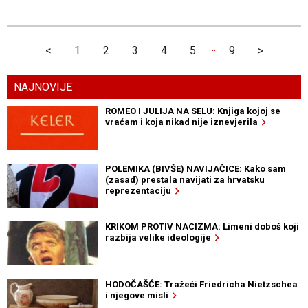
…
<
1
2
3
4
5
9
>
NAJNOVIJE
ROMEO I JULIJA NA SELU: Knjiga kojoj se
vraćam i koja nikad nije iznevjerila
POLEMIKA (BIVŠE) NAVIJAČICE: Kako sam
(zasad) prestala navijati za hrvatsku
reprezentaciju
KRIKOM PROTIV NACIZMA: Limeni doboš koji
razbija velike ideologije
HODOČAŠĆE: Tražeći Friedricha Nietzschea
i njegove misli