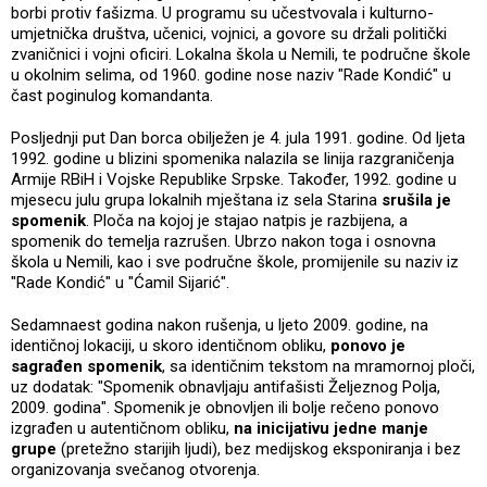
borbi protiv fašizma. U programu su učestvovala i kulturno-
umjetnička društva, učenici, vojnici, a govore su držali politički
zvaničnici i vojni oficiri. Lokalna škola u Nemili, te područne škole
u okolnim selima, od 1960. godine nose naziv "Rade Kondić" u
čast poginulog komandanta.
Posljednji put Dan borca obilježen je 4. jula 1991. godine. Od ljeta
1992. godine u blizini spomenika nalazila se linija razgraničenja
Armije RBiH i Vojske Republike Srpske. Također, 1992. godine u
mjesecu julu grupa lokalnih mještana iz sela Starina
srušila je
spomenik
. Ploča na kojoj je stajao natpis je razbijena, a
spomenik do temelja razrušen. Ubrzo nakon toga i osnovna
škola u Nemili, kao i sve područne škole, promijenile su naziv iz
"Rade Kondić" u "Ćamil Sijarić".
Sedamnaest godina nakon rušenja, u ljeto 2009. godine, na
identičnoj lokaciji, u skoro identičnom obliku,
ponovo je
sagrađen spomenik
, sa identičnim tekstom na mramornoj ploči,
uz dodatak: "Spomenik obnavljaju antifašisti Željeznog Polja,
2009. godina". Spomenik je obnovljen ili bolje rečeno ponovo
izgrađen u autentičnom obliku,
na inicijativu jedne manje
grupe
(pretežno starijih ljudi), bez medijskog eksponiranja i bez
organizovanja svečanog otvorenja.