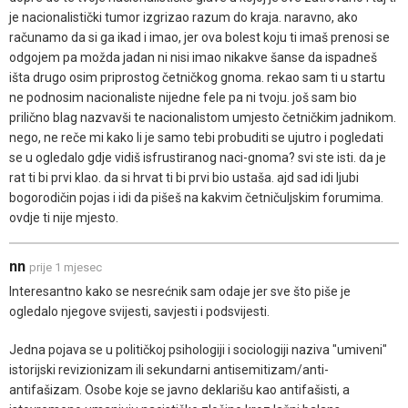
je nacionalistički tumor izgrizao razum do kraja. naravno, ako
računamo da si ga ikad i imao, jer ova bolest koju ti imaš prenosi se
odgojem pa možda jadan ni nisi imao nikakve šanse da ispadneš
išta drugo osim priprostog četničkog gnoma. rekao sam ti u startu
ne podnosim nacionaliste nijedne fele pa ni tvoju. još sam bio
prilično blag nazvavši te nacionalistom umjesto četničkim jadnikom.
nego, ne reče mi kako li je samo tebi probuditi se ujutro i pogledati
se u ogledalo gdje vidiš isfrustiranog naci-gnoma? svi ste isti. da je
rat ti bi prvi klao. da si hrvat ti bi prvi bio ustaša. ajd sad idi ljubi
bogorodičin pojas i idi da pišeš na kakvim četničuljskim forumima.
ovdje ti nije mjesto.
nn
prije 1 mjesec
Interesantno kako se nesrećnik sam odaje jer sve što piše je
ogledalo njegove svijesti, savjesti i podsvijesti.
Jedna pojava se u političkoj psihologiji i sociologiji naziva "umiveni"
istorijski revizionizam ili sekundarni antisemitizam/anti-
antifašizam. Osobe koje se javno deklarišu kao antifašisti, a