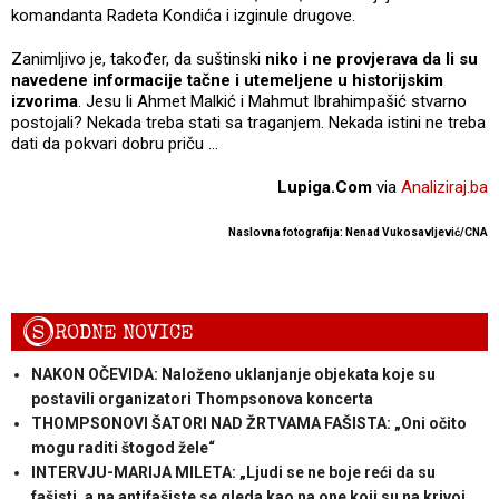
komandanta Radeta Kondića i izginule drugove.
Zanimljivo je, također, da suštinski
niko i ne provjerava da li su
navedene informacije tačne i utemeljene u historijskim
izvorima
. Jesu li Ahmet Malkić i Mahmut Ibrahimpašić stvarno
postojali? Nekada treba stati sa traganjem. Nekada istini ne treba
dati da pokvari dobru priču …
Lupiga.Com
via
Analiziraj.ba
Naslovna fotografija: Nenad Vukosavljević/CNA
S
RODNE NOVICE
NAKON OČEVIDA: Naloženo uklanjanje objekata koje su
postavili organizatori Thompsonova koncerta
THOMPSONOVI ŠATORI NAD ŽRTVAMA FAŠISTA: „Oni očito
mogu raditi štogod žele“
INTERVJU-MARIJA MILETA: „Ljudi se ne boje reći da su
fašisti, a na antifašiste se gleda kao na one koji su na krivoj