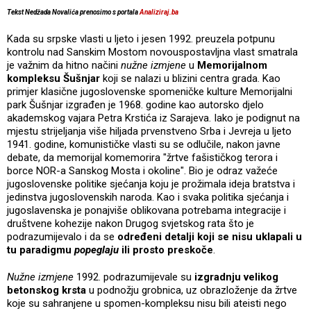
Tekst Nedžada Novalića prenosimo s portala
Analiziraj.ba
Kada su srpske vlasti u ljeto i jesen 1992. preuzela potpunu
kontrolu nad Sanskim Mostom novouspostavljna vlast smatrala
je važnim da hitno načini
nužne izmjene
u
Memorijalnom
kompleksu Šušnjar
koji se nalazi u blizini centra grada. Kao
primjer klasične jugoslovenske spomeničke kulture Memorijalni
park Šušnjar izgrađen je 1968. godine kao autorsko djelo
akademskog vajara Petra Krstića iz Sarajeva. Iako je podignut na
mjestu strijeljanja više hiljada prvenstveno Srba i Jevreja u ljeto
1941. godine, komunističke vlasti su se odlučile, nakon javne
debate, da memorijal komemorira "žrtve fašističkog terora i
borce NOR-a Sanskog Mosta i okoline". Bio je odraz važeće
jugoslovenske politike sjećanja koju je prožimala ideja bratstva i
jedinstva jugoslovenskih naroda. Kao i svaka politika sjećanja i
jugoslavenska je ponajviše oblikovana potrebama integracije i
društvene kohezije nakon Drugog svjetskog rata što je
podrazumijevalo i da se
određeni detalji koji se nisu uklapali u
tu paradigmu
popeglaju
ili prosto preskoče
.
Nužne izmjene
1992. podrazumijevale su
izgradnju velikog
betonskog krsta
u podnožju grobnica, uz obrazloženje da žrtve
koje su sahranjene u spomen-kompleksu nisu bili ateisti nego