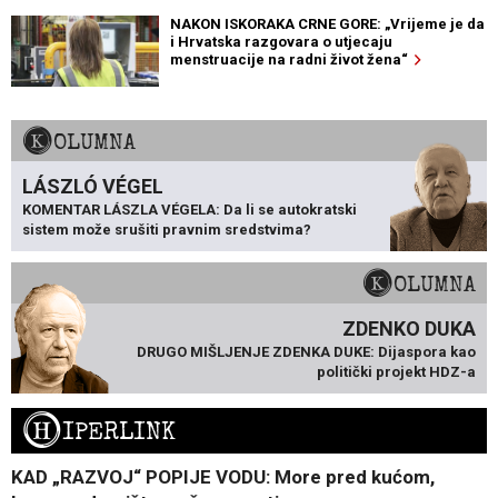
NAKON ISKORAKA CRNE GORE: „Vrijeme je da
i Hrvatska razgovara o utjecaju
menstruacije na radni život žena“
KOLUMNA
LÁSZLÓ VÉGEL
KOMENTAR LÁSZLA VÉGELA: Da li se autokratski
sistem može srušiti pravnim sredstvima?
KOLUMNA
ZDENKO DUKA
DRUGO MIŠLJENJE ZDENKA DUKE: Dijaspora kao
politički projekt HDZ-a
H
IPERLINK
KAD „RAZVOJ“ POPIJE VODU: More pred kućom,