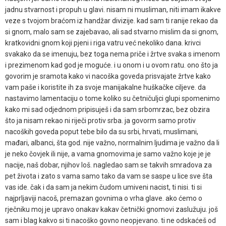
jadnu stvarnost i propuh u glavi. nisam ni musliman, niti imam ikakve
veze s tvojom braćom iz handžar divizije. kad sam ti ranije rekao da
si gnom, malo sam se zajebavao, ali sad stvarno mislim da si gnom,
kratkovidni gnom koji pjeni i riga vatru već nekoliko dana. krivci
svakako da se imenuju, bez toga nema priče i žrtve svaka s imenom
i prezimenom kad god je moguće. i u onom i u ovom ratu. ono što ja
govorim je sramota kako vi nacoška goveda prisvajate žrtve kako
vam paše i koristite ih za svoje manijakalne huškačke ciljeve. da
nastavimo lamentaciju o tome koliko su četničuljci glupi spomenimo
kako mi sad odjednom pripisuješ i da sam srbomrzac, bez obzira
što ja nisam rekao ni riječi protiv srba. ja govorm samo protiv
nacoških goveda poput tebe bilo da su srbi, hrvati, muslimani,
mađari, albanci, šta god. nije važno, normalnim ljudima je važno da li
je neko čovjek ili nije, a vama gnomovima je samo važno koje je je
nacije, naš dobar, njihov loš. nagledao sam se takvih smradova za
pet života i zato s vama samo tako da vam se saspe u lice sve šta
vas ide. čak i da sam ja nekim čudom umiveni nacist, ti nisi. ti si
najprljaviji nacoš, premazan govnima o vrha glave. ako ćemo o
rječniku moj je upravo onakav kakav četnički gnomovi zaslužuju. još
sam i blag kakvo si ti nacoško govno neopjevano. ti ne odskaćeš od