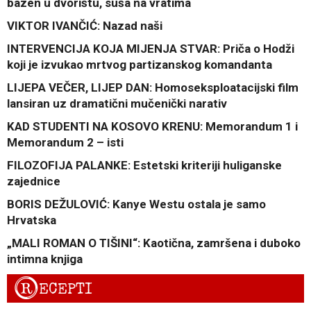
bazen u dvorištu, suša na vratima
VIKTOR IVANČIĆ: Nazad naši
INTERVENCIJA KOJA MIJENJA STVAR: Priča o Hodži
koji je izvukao mrtvog partizanskog komandanta
LIJEPA VEČER, LIJEP DAN: Homoseksploatacijski film
lansiran uz dramatični mučenički narativ
KAD STUDENTI NA KOSOVO KRENU: Memorandum 1 i
Memorandum 2 – isti
FILOZOFIJA PALANKE: Estetski kriteriji huliganske
zajednice
BORIS DEŽULOVIĆ: Kanye Westu ostala je samo
Hrvatska
„MALI ROMAN O TIŠINI“: Kaotična, zamršena i duboko
intimna knjiga
R
ECEPTI