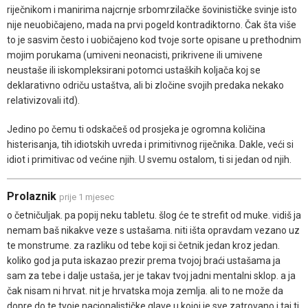
riječnikom i manirima najcrnje srbomrzilačke šovinističke svinje isto
nije neuobičajeno, mada na prvi pogeld kontradiktorno. Čak šta više
to je sasvim često i uobičajeno kod tvoje sorte opisane u prethodnim
mojim porukama (umiveni neonacisti, prikrivene ili umivene
neustaše ili iskompleksirani potomci ustaških koljača koj se
deklarativno odriču ustaštva, ali bi zločine svojih predaka nekako
relativizovali itd).
Jedino po čemu ti odskačeš od prosjeka je ogromna količina
histerisanja, tih idiotskih uvreda i primitivnog riječnika. Dakle, veći si
idiot i primitivac od većine njih. U svemu ostalom, ti si jedan od njih.
Prolaznik
prije 1 mjesec
o četničuljak. pa popij neku tabletu. šlog će te strefit od muke. vidiš ja
nemam baš nikakve veze s ustašama. niti išta opravdam vezano uz
te monstrume. za razliku od tebe koji si četnik jedan kroz jedan.
koliko god ja puta iskazao prezir prema tvojoj braći ustašama ja
sam za tebe i dalje ustaša, jer je takav tvoj jadni mentalni sklop. a ja
čak nisam ni hrvat. nit je hrvatska moja zemlja. ali to ne može da
dopre do te tvoje nacionalističke glave u kojoj je sve zatrovano i taj ti