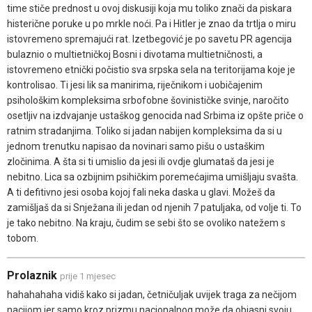
time stiče prednost u ovoj diskusiji koja mu toliko znači da piskara
histerične poruke u po mrkle noći. Pa i Hitler je znao da trtlja o miru
istovremeno spremajući rat. Izetbegović je po savetu PR agencija
bulaznio o multietničkoj Bosni i divotama multietničnosti, a
istovremeno etnički počistio sva srpska sela na teritorijama koje je
kontrolisao. Ti jesi lik sa manirima, riječnikom i uobičajenim
psihološkim kompleksima srbofobne šovinističke svinje, naročito
osetljiv na izdvajanje ustaškog genocida nad Srbima iz opšte priče o
ratnim stradanjima. Toliko si jadan nabijen kompleksima da si u
jednom trenutku napisao da novinari samo pišu o ustaškim
zločinima. A šta si ti umislio da jesi ili ovdje glumataš da jesi je
nebitno. Lica sa ozbijnim psihičkim poremećajima umišljaju svašta.
A ti defitivno jesi osoba kojoj fali neka daska u glavi. Možeš da
zamišljaš da si Snježana ili jedan od njenih 7 patuljaka, od volje ti. To
je tako nebitno. Na kraju, čudim se sebi što se ovoliko natežem s
tobom.
Prolaznik
prije 1 mjesec
hahahahaha vidiš kako si jadan, četničuljak uvijek traga za nečijom
nacijom jer samo kroz prizmu nacionalnog može da objasni svoju