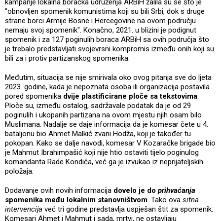
kampanje lokalna boračka udruženja ARBiH žalila su se što je
"obnovljen spomenik komunistima koji su bili Srbi, dok s druge
strane borci Armije Bosne i Hercegovine na ovom području
nemaju svoj spomenik". Konačno, 2021. u blizini je podignut
spomenik i za 127 poginulih boraca ARBiH sa ovih područja što
je trebalo predstavljati svojevrsni kompromis između onih koji su
bili za i protiv partizanskog spomenika.
Međutim, situacija se nije smirivala oko ovog pitanja sve do ljeta
2023. godine, kada je nepoznata osoba ili organizacija postavila
pored spomenika
dvije plastificirane ploče sa tekstovima
.
Ploče su, između ostalog, sadržavale podatak da je od 29
poginulih i ukopanih partizana na ovom mjestu njih osam bilo
Muslimana. Nadalje se daje informacija da je komesar čete u 4.
bataljonu bio Ahmet Malkić zvani Hodža, koji je također tu
pokopan. Kako se dalje navodi, komesar V Kozaračke brigade bio
je Mahmut Ibrahimpašić koji nije htio ostaviti tijelo poginulog
komandanta Rade Kondića, već ga je izvukao iz neprijateljskih
položaja.
Dodavanje ovih novih informacija
dovelo je do
prihvaćanja
spomenika među lokalnim stanovništvom
. Tako ova
sitna
intervencija
već tri godine predstavlja uspješan štit za spomenik:
Komesari Ahmet i Mahmut i sada, mrtvi, ne ostavljaju