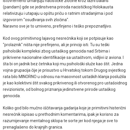
istovremeno umanjuju nacističke zločine kroz lažni balans
(pandam) gde se jedinstvena priroda nacističkog Holokausta
relativizuju i utapaju u opštu priču o ratnim stradanjima i pod
izgovorom "osuđivanja svih zločina".
Naravno sve je to umiveno, prefinjeno i teško prepoznatljivo.
Kod ovog primitivnog lajavog nesrećnika koji se potpisuje kao
"prolaznik" ništa nije prefinjeno, ali je princip isti. Tu su teški
psihološki kompleksi zbog ustaškog genocida nad Srbima i
prikrivene nacionalne identifikacije sa ustaštvom, vidljivi iz aviona. I
šta bi on jadnik bez četnika koji mu psihološki služe kao štit. Jedna
vojna grupacija čije je prisustvo u Hrvatskoj tokom Drugog svjestkog
rata bilo MINORNO u odnosu na masovnost ustaških klanja poslužila
je kao kolektivni štit svakog prikrivenog ili otvorenog pro ustašoidnog
revizioniste, od bolnog priznanja jedinstvene prirode ustaškog
genocida.
Koliko god bilo mučno iščitavanja gadarija koje je primitivni histerični
nesrećnik ispisao u prethodnim komentarima, ipak je korisno za
razumijevanje mentalnog sklopa te sorte jer kod njega je sve to
prenaglašeno do krajnjih granica.