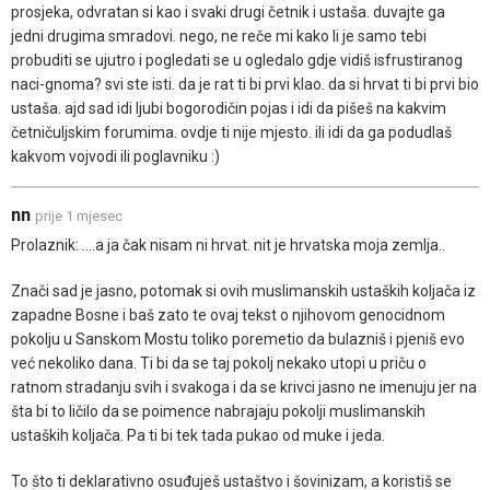
prosjeka, odvratan si kao i svaki drugi četnik i ustaša. duvajte ga
jedni drugima smradovi. nego, ne reče mi kako li je samo tebi
probuditi se ujutro i pogledati se u ogledalo gdje vidiš isfrustiranog
naci-gnoma? svi ste isti. da je rat ti bi prvi klao. da si hrvat ti bi prvi bio
ustaša. ajd sad idi ljubi bogorodičin pojas i idi da pišeš na kakvim
četničuljskim forumima. ovdje ti nije mjesto. ili idi da ga podudlaš
kakvom vojvodi ili poglavniku :)
nn
prije 1 mjesec
Prolaznik: ....a ja čak nisam ni hrvat. nit je hrvatska moja zemlja..
Znači sad je jasno, potomak si ovih muslimanskih ustaških koljača iz
zapadne Bosne i baš zato te ovaj tekst o njihovom genocidnom
pokolju u Sanskom Mostu toliko poremetio da bulazniš i pjeniš evo
već nekoliko dana. Ti bi da se taj pokolj nekako utopi u priču o
ratnom stradanju svih i svakoga i da se krivci jasno ne imenuju jer na
šta bi to ličilo da se poimence nabrajaju pokolji muslimanskih
ustaških koljača. Pa ti bi tek tada pukao od muke i jeda.
To što ti deklarativno osuđuješ ustaštvo i šovinizam, a koristiš se