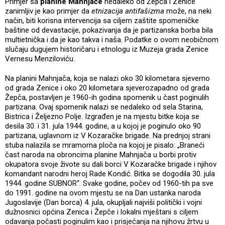
Primjer sa
planine Mahnjače
nedaleko od Žepča i Zenice
zanimljiv je kao primjer da
etnizacija antifašizma
može, na neki
način, biti korisna intervencija sa ciljem zaštite spomeničke
baštine od devastacije, pokazivanja da je partizanska borba bila
multietnička i da je kao takva i naša. Podatke o ovom neobičnom
slučaju dugujem historičaru i etnologu iz Muzeja grada Zenice
Vernesu Menziloviću.
Na planini Mahnjača, koja se nalazi oko 30 kilometara sjeverno
od grada Zenice i oko 20 kilometara sjeverozapadno od grada
Žepča, postavljen je 1960-ih godina spomenik u čast poginulih
partizana. Ovaj spomenik nalazi se nedaleko od sela Starina,
Bistrica i Željezno Polje. Izgrađen je na mjestu bitke koja se
desila 30. i 31. jula 1944. godine, a u kojoj je poginulo oko 90
partizana, uglavnom iz V Kozaračke brigade. Na prednjoj strani
stuba nalazila se mramorna ploča na kojoj je pisalo: „Braneći
čast naroda na obroncima planine Mahnjača u borbi protiv
okupatora svoje živote su dali borci V Kozaračke brigade i njihov
komandant narodni heroj Rade Kondić. Bitka se dogodila 30. jula
1944. godine SUBNOR“. Svake godine, počev od 1960-tih pa sve
do 1991. godine na ovom mjestu se na Dan ustanka naroda
Jugoslavije (Dan borca) 4. jula, okupljali najviši politički i vojni
dužnosnici općina Zenica i Žepče i lokalni mještani s ciljem
odavanja počasti poginulim kao i prisjećanja na njihovu žrtvu u