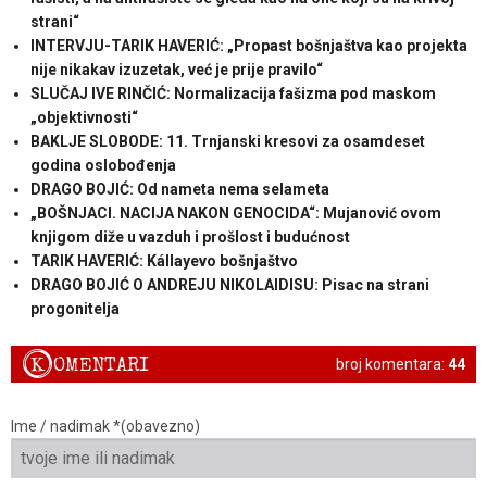
strani“
INTERVJU-TARIK HAVERIĆ: „Propast bošnjaštva kao projekta
nije nikakav izuzetak, već je prije pravilo“
SLUČAJ IVE RINČIĆ: Normalizacija fašizma pod maskom
„objektivnosti“
BAKLJE SLOBODE: 11. Trnjanski kresovi za osamdeset
godina oslobođenja
DRAGO BOJIĆ: ​Od nameta nema selameta
„BOŠNJACI. NACIJA NAKON GENOCIDA“: Mujanović ovom
knjigom diže u vazduh i prošlost i budućnost
TARIK HAVERIĆ: Kállayevo bošnjaštvo
DRAGO BOJIĆ O ANDREJU NIKOLAIDISU: Pisac na strani
progonitelja
K
OMENTARI
broj komentara:
44
Ime / nadimak *(obavezno)