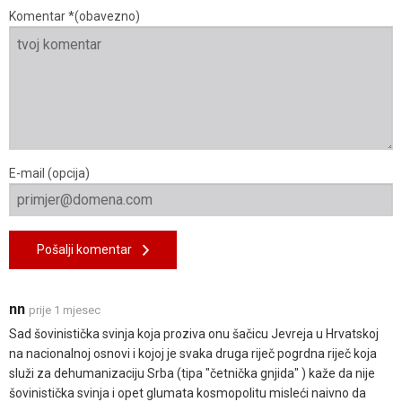
Komentar *(obavezno)
E-mail (opcija)
Pošalji komentar
nn
prije 1 mjesec
Sad šovinistička svinja koja proziva onu šačicu Jevreja u Hrvatskoj
na nacionalnoj osnovi i kojoj je svaka druga riječ pogrdna riječ koja
služi za dehumanizaciju Srba (tipa "četnička gnjida" ) kaže da nije
šovinistička svinja i opet glumata kosmopolitu misleći naivno da