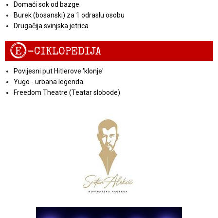
Domaći sok od bazge
Burek (bosanski) za 1 odraslu osobu
Drugačija svinjska jetrica
E
-CIKLOPEDIJA
Povijesni put Hitlerove 'klonje'
Yugo - urbana legenda
Freedom Theatre (Teatar slobode)