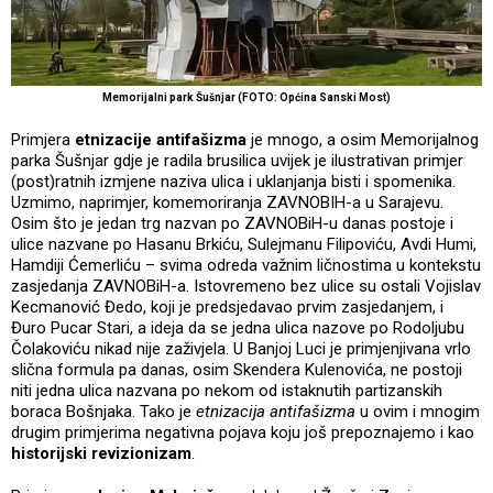
Memorijalni park Šušnjar (FOTO: Općina Sanski Most)
Primjera
etnizacije antifašizma
je mnogo, a osim Memorijalnog
parka Šušnjar gdje je radila brusilica uvijek je ilustrativan primjer
(post)ratnih izmjene naziva ulica i uklanjanja bisti i spomenika.
Uzmimo, naprimjer, komemoriranja ZAVNOBIH-a u Sarajevu.
Osim što je jedan trg nazvan po ZAVNOBiH-u danas postoje i
ulice nazvane po Hasanu Brkiću, Sulejmanu Filipoviću, Avdi Humi,
Hamdiji Ćemerliću – svima odreda važnim ličnostima u kontekstu
zasjedanja ZAVNOBiH-a. Istovremeno bez ulice su ostali Vojislav
Kecmanović Đedo, koji je predsjedavao prvim zasjedanjem, i
Đuro Pucar Stari, a ideja da se jedna ulica nazove po Rodoljubu
Čolakoviću nikad nije zaživjela. U Banjoj Luci je primjenjivana vrlo
slična formula pa danas, osim Skendera Kulenovića, ne postoji
niti jedna ulica nazvana po nekom od istaknutih partizanskih
boraca Bošnjaka. Tako je
etnizacija antifašizma
u ovim i mnogim
drugim primjerima negativna pojava koju još prepoznajemo i kao
historijski revizionizam
.