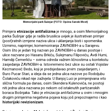
Memorijalni park Šušnjar (FOTO: Općina Sanski Most)
Primjera
etnizacije antifašizma
je mnogo, a osim Memorijalnog
parka Šušnjar gdje je radila brusilica uvijek je ilustrativan primjer
(post)ratnih izmjene naziva ulica i uklanjanja bisti i spomenika.
Uzmimo, naprimjer, komemoriranja ZAVNOBIH-a u Sarajevu.
Osim što je jedan trg nazvan po ZAVNOBiH-u danas postoje i
ulice nazvane po Hasanu Brkiću, Sulejmanu Filipoviću, Avdi Humi,
Hamdiji Ćemerliću – svima odreda važnim ličnostima u kontekstu
zasjedanja ZAVNOBiH-a. Istovremeno bez ulice su ostali Vojislav
Kecmanović Đedo, koji je predsjedavao prvim zasjedanjem, i
Đuro Pucar Stari, a ideja da se jedna ulica nazove po Rodoljubu
Čolakoviću nikad nije zaživjela. U Banjoj Luci je primjenjivana vrlo
slična formula pa danas, osim Skendera Kulenovića, ne postoji
niti jedna ulica nazvana po nekom od istaknutih partizanskih
boraca Bošnjaka. Tako je
etnizacija antifašizma
u ovim i mnogim
drugim primjerima negativna pojava koju još prepoznajemo i kao
historijski revizionizam
.