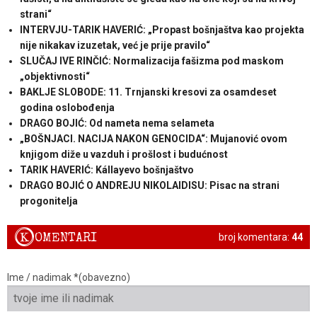
strani“
INTERVJU-TARIK HAVERIĆ: „Propast bošnjaštva kao projekta
nije nikakav izuzetak, već je prije pravilo“
SLUČAJ IVE RINČIĆ: Normalizacija fašizma pod maskom
„objektivnosti“
BAKLJE SLOBODE: 11. Trnjanski kresovi za osamdeset
godina oslobođenja
DRAGO BOJIĆ: ​Od nameta nema selameta
„BOŠNJACI. NACIJA NAKON GENOCIDA“: Mujanović ovom
knjigom diže u vazduh i prošlost i budućnost
TARIK HAVERIĆ: Kállayevo bošnjaštvo
DRAGO BOJIĆ O ANDREJU NIKOLAIDISU: Pisac na strani
progonitelja
K
OMENTARI
broj komentara:
44
Ime / nadimak *(obavezno)