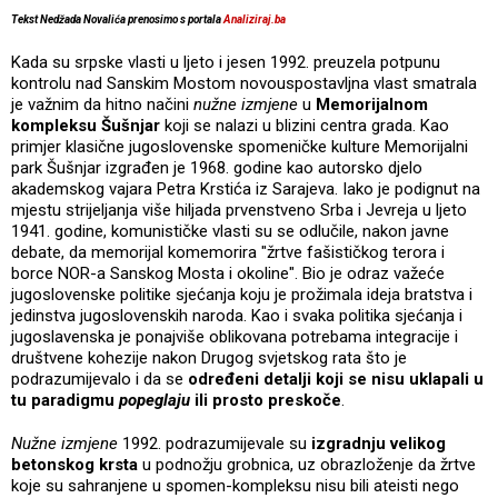
Tekst Nedžada Novalića prenosimo s portala
Analiziraj.ba
Kada su srpske vlasti u ljeto i jesen 1992. preuzela potpunu
kontrolu nad Sanskim Mostom novouspostavljna vlast smatrala
je važnim da hitno načini
nužne izmjene
u
Memorijalnom
kompleksu Šušnjar
koji se nalazi u blizini centra grada. Kao
primjer klasične jugoslovenske spomeničke kulture Memorijalni
park Šušnjar izgrađen je 1968. godine kao autorsko djelo
akademskog vajara Petra Krstića iz Sarajeva. Iako je podignut na
mjestu strijeljanja više hiljada prvenstveno Srba i Jevreja u ljeto
1941. godine, komunističke vlasti su se odlučile, nakon javne
debate, da memorijal komemorira "žrtve fašističkog terora i
borce NOR-a Sanskog Mosta i okoline". Bio je odraz važeće
jugoslovenske politike sjećanja koju je prožimala ideja bratstva i
jedinstva jugoslovenskih naroda. Kao i svaka politika sjećanja i
jugoslavenska je ponajviše oblikovana potrebama integracije i
društvene kohezije nakon Drugog svjetskog rata što je
podrazumijevalo i da se
određeni detalji koji se nisu uklapali u
tu paradigmu
popeglaju
ili prosto preskoče
.
Nužne izmjene
1992. podrazumijevale su
izgradnju velikog
betonskog krsta
u podnožju grobnica, uz obrazloženje da žrtve
koje su sahranjene u spomen-kompleksu nisu bili ateisti nego