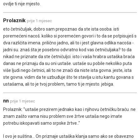
ovdje ti nije mjesto.
Prolaznik
prije 1 mjesec
eto četničuljak, dobro sam prepoznao da ste ista osoba. isti
poremećeni nacoš. koliko si poremećen govori i to da se potpisuješ s
dva različita imena. prilično jadno, ali to i jest glavna odlika nacoša -
jadni su. znaš šta je posebno odvratno kod vas četničuljaka? to da
nikad ne priznate da ste četničuljci. isto i vaša hrabra ustaška braća
danas ne priznaju da su oni ustaše. ustaše su pobile nekoliko puta
više ljudi nego četnici, ali to ne znači da niste ista govna. jeste, ista
ste govna. vidim da te uzbuđuje što te stavlja u istu kantu govana s
ustašama, ali to je tvoj problem, tamo ti je mjesto. jebiga.
nn
prije 1 mjesec
Prolaznik: "ustaše prezirem jednako kao i njihovu četničku braću. ne
znam zašto vama nisu problem sve žrtve ustaša nego imate
potrebu iskopavati samo srpske žrtve.."
I ovo je suština... On priznaje ustaška klanja samo ako se obavezno