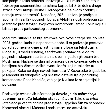
kampanje lokalna boračka udruženja ARBiH žalila su se što je
"obnovljen spomenik komunistima koji su bili Srbi, dok s druge
strane borci Armije Bosne i Hercegovine na ovom području
nemaju svoj spomenik". Konačno, 2021. u blizini je podignut
spomenik i za 127 poginulih boraca ARBiH sa ovih područja što
je trebalo predstavljati svojevrsni kompromis između onih koji su
bili za i protiv partizanskog spomenika.
Međutim, situacija se nije smirivala oko ovog pitanja sve do ljeta
2023. godine, kada je nepoznata osoba ili organizacija postavila
pored spomenika
dvije plastificirane ploče sa tekstovima
.
Ploče su, između ostalog, sadržavale podatak da je od 29
poginulih i ukopanih partizana na ovom mjestu njih osam bilo
Muslimana. Nadalje se daje informacija da je komesar čete u 4.
bataljonu bio Ahmet Malkić zvani Hodža, koji je također tu
pokopan. Kako se dalje navodi, komesar V Kozaračke brigade bio
je Mahmut Ibrahimpašić koji nije htio ostaviti tijelo poginulog
komandanta Rade Kondića, već ga je izvukao iz neprijateljskih
položaja.
Dodavanje ovih novih informacija
dovelo je do
prihvaćanja
spomenika među lokalnim stanovništvom
. Tako ova
sitna
intervencija
već tri godine predstavlja uspješan štit za spomenik:
Komesari Ahmet i Mahmut i sada, mrtvi, ne ostavljaju