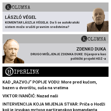
KOLUMNA
LÁSZLÓ VÉGEL
KOMENTAR LÁSZLA VÉGELA: Da li se autokratski
sistem može srušiti pravnim sredstvima?
KOLUMNA
ZDENKO DUKA
DRUGO MIŠLJENJE ZDENKA DUKE: Dijaspora kao
politički projekt HDZ-a
H
IPERLINK
KAD „RAZVOJ“ POPIJE VODU: More pred kućom,
bazen u dvorištu, suša na vratima
VIKTOR IVANČIĆ: Nazad naši
INTERVENCIJA KOJA MIJENJA STVAR: Priča o Hodži
koji je izvukao mrtvog partizanskog komandanta