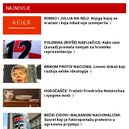
NAJNOVIJE
ROMEO I JULIJA NA SELU: Knjiga kojoj se
vraćam i koja nikad nije iznevjerila
POLEMIKA (BIVŠE) NAVIJAČICE: Kako sam
(zasad) prestala navijati za hrvatsku
reprezentaciju
KRIKOM PROTIV NACIZMA: Limeni doboš koji
razbija velike ideologije
HODOČAŠĆE: Tražeći Friedricha Nietzschea
i njegove misli
BEČKI ZIDOVI–BALKANSKI NACIONALIZMI:
Susret koji je fotoreportažu pretvorio u
agresivnu prijetnju