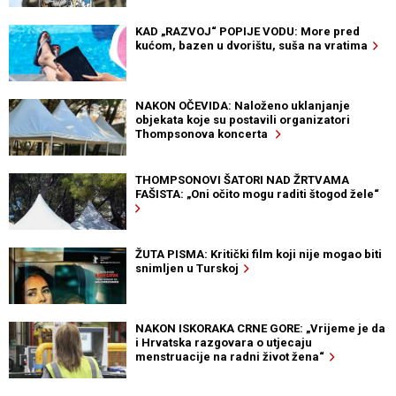
KAD „RAZVOJ“ POPIJE VODU: More pred
kućom, bazen u dvorištu, suša na vratima
NAKON OČEVIDA: Naloženo uklanjanje
objekata koje su postavili organizatori
Thompsonova koncerta
THOMPSONOVI ŠATORI NAD ŽRTVAMA
FAŠISTA: „Oni očito mogu raditi štogod žele“
ŽUTA PISMA: Kritički film koji nije mogao biti
snimljen u Turskoj
NAKON ISKORAKA CRNE GORE: „Vrijeme je da
i Hrvatska razgovara o utjecaju
menstruacije na radni život žena“