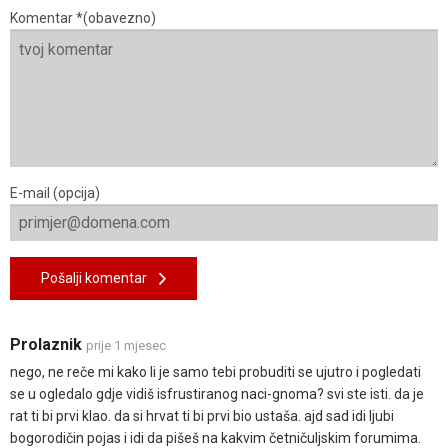
Komentar *(obavezno)
E-mail (opcija)
Pošalji komentar
Prolaznik
prije 1 mjesec
nego, ne reče mi kako li je samo tebi probuditi se ujutro i pogledati
se u ogledalo gdje vidiš isfrustiranog naci-gnoma? svi ste isti. da je
rat ti bi prvi klao. da si hrvat ti bi prvi bio ustaša. ajd sad idi ljubi
bogorodičin pojas i idi da pišeš na kakvim četničuljskim forumima.