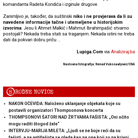
komandanta Radeta Kondića i izginule drugove.
Zanimljivo je, također, da suštinski
niko i ne provjerava da li su
navedene informacije tačne i utemeljene u historijskim
izvorima
. Jesu li Ahmet Malkić i Mahmut Ibrahimpašić stvarno
postojali? Nekada treba stati sa traganjem. Nekada istini ne treba
dati da pokvari dobru priču …
Lupiga.Com
via
Analiziraj.ba
Naslovna fotografija: Nenad Vukosavljević/CNA
S
RODNE NOVICE
NAKON OČEVIDA: Naloženo uklanjanje objekata koje su
postavili organizatori Thompsonova koncerta
THOMPSONOVI ŠATORI NAD ŽRTVAMA FAŠISTA: „Oni očito
mogu raditi štogod žele“
INTERVJU-MARIJA MILETA: „Ljudi se ne boje reći da su
fašisti, a na antifašiste se gleda kao na one koji su na krivoj