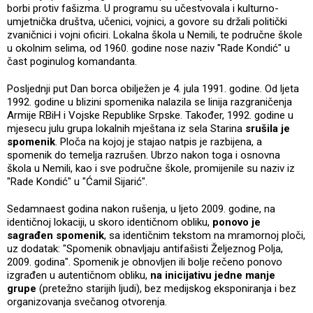
borbi protiv fašizma. U programu su učestvovala i kulturno-
umjetnička društva, učenici, vojnici, a govore su držali politički
zvaničnici i vojni oficiri. Lokalna škola u Nemili, te područne škole
u okolnim selima, od 1960. godine nose naziv "Rade Kondić" u
čast poginulog komandanta.
Posljednji put Dan borca obilježen je 4. jula 1991. godine. Od ljeta
1992. godine u blizini spomenika nalazila se linija razgraničenja
Armije RBiH i Vojske Republike Srpske. Također, 1992. godine u
mjesecu julu grupa lokalnih mještana iz sela Starina
srušila je
spomenik
. Ploča na kojoj je stajao natpis je razbijena, a
spomenik do temelja razrušen. Ubrzo nakon toga i osnovna
škola u Nemili, kao i sve područne škole, promijenile su naziv iz
"Rade Kondić" u "Ćamil Sijarić".
Sedamnaest godina nakon rušenja, u ljeto 2009. godine, na
identičnoj lokaciji, u skoro identičnom obliku,
ponovo je
sagrađen spomenik
, sa identičnim tekstom na mramornoj ploči,
uz dodatak: "Spomenik obnavljaju antifašisti Željeznog Polja,
2009. godina". Spomenik je obnovljen ili bolje rečeno ponovo
izgrađen u autentičnom obliku,
na inicijativu jedne manje
grupe
(pretežno starijih ljudi), bez medijskog eksponiranja i bez
organizovanja svečanog otvorenja.