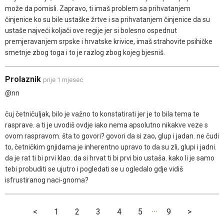
može da pomisli. Zapravo, ti imaš problem sa prihvatanjem
činjenice ko su bile ustaške žrtve i sa prihvatanjem činjenice da su
ustaše najveći koljači ove regije jer si bolesno ospednut
premjeravanjem srpske i hrvatske krivice, imaš strahovite psihičke
smetnje zbog toga i to je razlog zbog kojeg bjesniš.
Prolaznik
prije 1 mjesec
@nn
čuj četničuljak, bilo je važno to konstatirati jer je to bila tema te
rasprave. a ti je uvodiš ovdje iako nema apsolutno nikakve veze s
ovom raspravom. šta to govori? govori da si zao, glup i jadan. ne čudi
to, četničkim gnjidama je inherentno upravo to da su zli, glupi i jadni.
da je rat ti bi prvi klao. da si hrvat ti bi prvi bio ustaša. kako li je samo
tebi probuditi se ujutro i pogledati se u ogledalo gdje vidiš
isfrustiranog naci-gnoma?
…
<
1
2
3
4
5
9
>