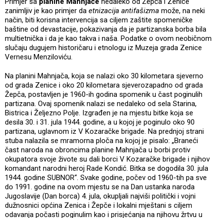
Primjer sa
planine Mahnjače
nedaleko od Žepča i Zenice
zanimljiv je kao primjer da
etnizacija antifašizma
može, na neki
način, biti korisna intervencija sa ciljem zaštite spomeničke
baštine od devastacije, pokazivanja da je partizanska borba bila
multietnička i da je kao takva i naša. Podatke o ovom neobičnom
slučaju dugujem historičaru i etnologu iz Muzeja grada Zenice
Vernesu Menziloviću.
Na planini Mahnjača, koja se nalazi oko 30 kilometara sjeverno
od grada Zenice i oko 20 kilometara sjeverozapadno od grada
Žepča, postavljen je 1960-ih godina spomenik u čast poginulih
partizana. Ovaj spomenik nalazi se nedaleko od sela Starina,
Bistrica i Željezno Polje. Izgrađen je na mjestu bitke koja se
desila 30. i 31. jula 1944. godine, a u kojoj je poginulo oko 90
partizana, uglavnom iz V Kozaračke brigade. Na prednjoj strani
stuba nalazila se mramorna ploča na kojoj je pisalo: „Braneći
čast naroda na obroncima planine Mahnjača u borbi protiv
okupatora svoje živote su dali borci V Kozaračke brigade i njihov
komandant narodni heroj Rade Kondić. Bitka se dogodila 30. jula
1944. godine SUBNOR“. Svake godine, počev od 1960-tih pa sve
do 1991. godine na ovom mjestu se na Dan ustanka naroda
Jugoslavije (Dan borca) 4. jula, okupljali najviši politički i vojni
dužnosnici općina Zenica i Žepče i lokalni mještani s ciljem
odavanja počasti poginulim kao i prisjećanja na njihovu žrtvu u