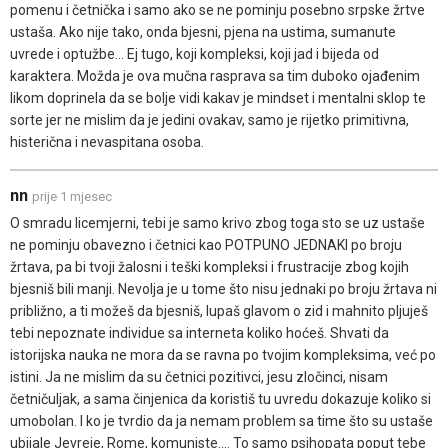
pomenu i četnička i samo ako se ne pominju posebno srpske žrtve
ustaša. Ako nije tako, onda bjesni, pjena na ustima, sumanute
uvrede i optužbe... Ej tugo, koji kompleksi, koji jad i bijeda od
karaktera. Možda je ova mučna rasprava sa tim duboko ojađenim
likom doprinela da se bolje vidi kakav je mindset i mentalni sklop te
sorte jer ne mislim da je jedini ovakav, samo je rijetko primitivna,
histerična i nevaspitana osoba.
nn
prije 1 mjesec
O smradu licemjerni, tebi je samo krivo zbog toga sto se uz ustaše
ne pominju obavezno i četnici kao POTPUNO JEDNAKI po broju
žrtava, pa bi tvoji žalosni i teški kompleksi i frustracije zbog kojih
bjesniš bili manji. Nevolja je u tome što nisu jednaki po broju žrtava ni
približno, a ti možeš da bjesniš, lupaš glavom o zid i mahnito pljuješ
tebi nepoznate individue sa interneta koliko hoćeš. Shvati da
istorijska nauka ne mora da se ravna po tvojim kompleksima, već po
istini. Ja ne mislim da su četnici pozitivci, jesu zločinci, nisam
četničuljak, a sama činjenica da koristiš tu uvredu dokazuje koliko si
umobolan. I ko je tvrdio da ja nemam problem sa time što su ustaše
ubijale Jevreje, Rome, komuniste.... To samo psihopata poput tebe