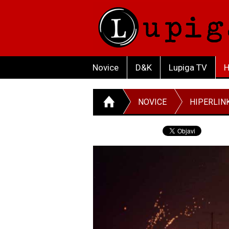
Novice
D&K
Lupiga TV
H
NOVICE
HIPERLIN