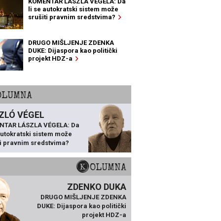
KOMENTAR LÁSZLA VÉGELA: Da
li se autokratski sistem može
srušiti pravnim sredstvima?
DRUGO MIŠLJENJE ZDENKA
DUKE: Dijaspora kao politički
projekt HDZ-a
KOLUMNA
ZLÓ VÉGEL
NTAR LÁSZLA VÉGELA: Da
 autokratski sistem može
ti pravnim sredstvima?
KOLUMNA
ZDENKO DUKA
DRUGO MIŠLJENJE ZDENKA
DUKE: Dijaspora kao politički
projekt HDZ-a