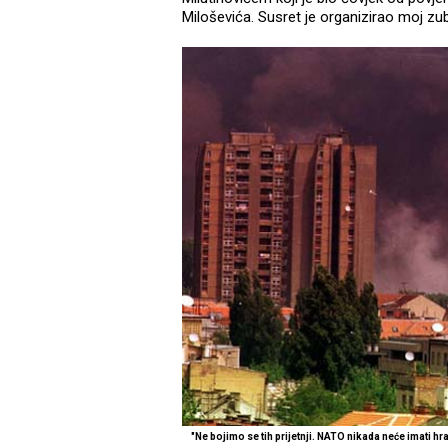
Miloševića. Susret je organizirao moj zub
"Ne bojimo se tih prijetnji. NATO nikada neće imati hr