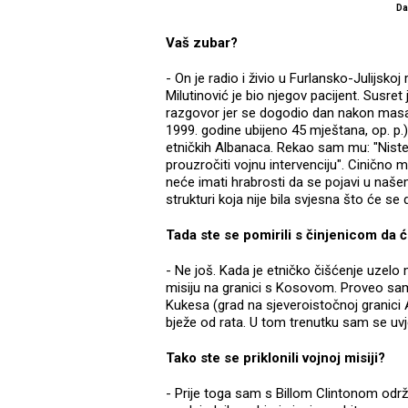
Da
Vaš zubar?
- On je radio i živio u Furlansko-Julijskoj 
Milutinović je bio njegov pacijent. Susret
razgovor jer se dogodio dan nakon masak
1999. godine ubijeno 45 mještana, op. p.)
etničkih Albanaca. Rekao sam mu: "Niste s
prouzročiti vojnu intervenciju". Cinično m
neće imati hrabrosti da se pojavi u našem
strukturi koja nije bila svjesna što će se 
Tada ste se pomirili s činjenicom da 
- Ne još. Kada je etničko čišćenje uzel
misiju na granici s Kosovom. Proveo sam 
Kukesa (grad na sjeveroistočnoj granici A
bježe od rata. U tom trenutku sam se uvj
Tako ste se priklonili vojnoj misiji?
- Prije toga sam s Billom Clintonom održa