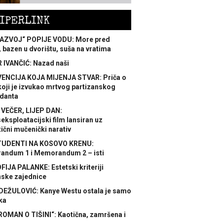
IPERLINK
AZVOJ“ POPIJE VODU: More pred
 bazen u dvorištu, suša na vratima
 IVANČIĆ: Nazad naši
ENCIJA KOJA MIJENJA STVAR: Priča o
koji je izvukao mrtvog partizanskog
danta
 VEČER, LIJEP DAN:
ksploatacijski film lansiran uz
ični mučenički narativ
TUDENTI NA KOSOVO KRENU:
ndum 1 i Memorandum 2 – isti
FIJA PALANKE: Estetski kriteriji
nske zajednice
DEŽULOVIĆ: Kanye Westu ostala je samo
ka
ROMAN O TIŠINI“: Kaotična, zamršena i