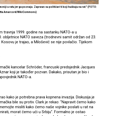
iji u ratu jer ga poznaju. Zapravo su političari ti koji huškaju na rat.
"
(FOTO:
etta Amarcord/WikiCommons)
kom travnja 1999. godine na sastanku NATO-a u
 obljetnice NATO saveza (trodnevni samit održan od 23.
a Kosovu je trajao, a Milošević se nije povlačio. Tijekom
?
njemački kancelar Schröder, francuski predsjednik Jacques
znar koji je također pozvan. Dakako, prisutan je bio i
zapovjednik NATO-a.
trao kako je potrebna prava kopnena invazija. Diskusija je
jemačka bile su protiv. Clark je rekao: "Napravit ćemo kako
emojte misliti kako ćemo naše vojnike poslati u rat na
nirati, morat ćemo ući u Srbiju". Formalno je ostao