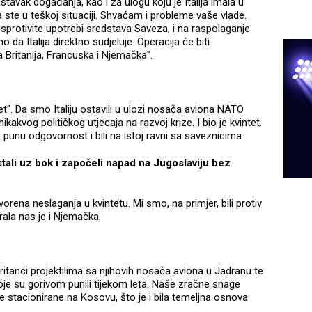
tavak događanja, kao i za ulogu koju je Italija imala u
 ste u teškoj situaciji. Shvaćam i probleme vaše vlade.
sprotivite upotrebi sredstava Saveza, i na raspolaganje
 da Italija direktno sudjeluje. Operacija će biti
a Britanija, Francuska i Njemačka".
et". Da smo Italiju ostavili u ulozi nosača aviona NATO
ikakvog političkog utjecaja na razvoj krize. I bio je kvintet.
 punu odgovornost i bili na istoj ravni sa saveznicima.
stali uz bok i započeli napad na Jugoslaviju bez
orena neslaganja u kvintetu. Mi smo, na primjer, bili protiv
ala nas je i Njemačka.
Britanci projektilima sa njihovih nosača aviona u Jadranu te
koje su gorivom punili tijekom leta. Naše zračne snage
 stacionirane na Kosovu, što je i bila temeljna osnova