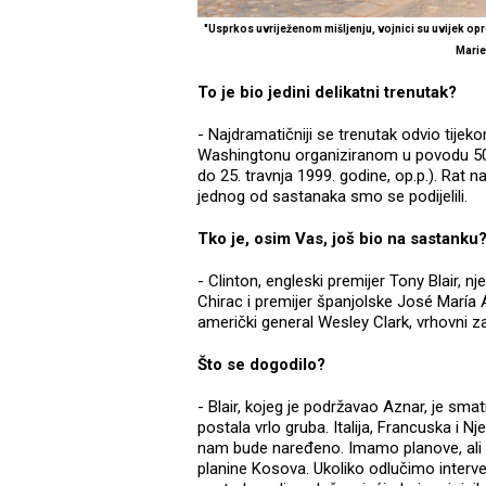
"
Usprkos uvriježenom mišljenju, vojnici su uvijek oprezn
Mari
To je bio jedini delikatni trenutak?
- Najdramatičniji se trenutak odvio tije
Washingtonu organiziranom u povodu 50.
do 25. travnja 1999. godine, op.p.). Rat n
jednog od sastanaka smo se podijelili.
Tko je, osim Vas, još bio na sastanku
- Clinton, engleski premijer Tony Blair, 
Chirac i premijer španjolske José María A
američki general Wesley Clark, vrhovni 
Što se dogodilo?
- Blair, kojeg je podržavao Aznar, je sma
postala vrlo gruba. Italija, Francuska i N
nam bude naređeno. Imamo planove, ali n
planine Kosova. Ukoliko odlučimo interve