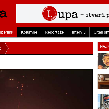
iperlink
Kolumne
Reportaže
Intervju
Čitali s
NAJ
K