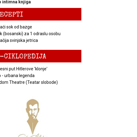
 intimna knjiga
ECEPTI
ći sok od bazge
k (bosanski) za 1 odraslu osobu
čija svinjska jetrica
-CIKLOPEDIJA
esni put Hitlerove 'klonje'
 - urbana legenda
dom Theatre (Teatar slobode)