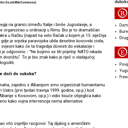
duboko
rko Dozet/WikiCommons)
R
regiji na granici između Italije i bivše Jugoslavije, a
Doma
 je organizirao u ordinaciji u Rimu. Bio je to dramatičan
Bure
ra u Račku (napad na selo Račak u kojem je 15. siječnja
Druga
 gdje je srpska paravojska ubila desetine kosovski civila,
vjesni kako će ta tragedija dovesti do eskalacije i
E
i je odgovorio - "Ne bojimo se tih prijetnji. NATO nikada
 dvorištu". To je bio znak kako je riječ o vladajućoj
dogoditi.
Povij
Yugo
će doći do sukoba?
Free
o maha, zajedno s Albanijom smo organizirali humanitarnu
Uskrs (prvi tjedan travnja 1999. godine, op.p.) kod
lbanije s Kosovom, op.p.) i vidio tisuće izbjeglica kako
erio kako vojna intervencija nema alternative.
o vrlo osjetljiv razgovor. Taj dijalog s američkim