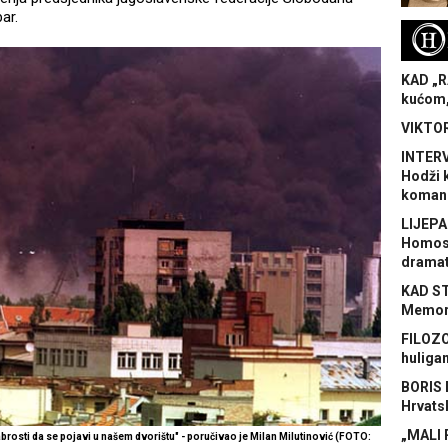
ar.
H
KAD „R
kućom,
VIKTOR
INTERV
Hodži 
koman
LIJEPA
Homose
dramat
KAD S
Memora
FILOZO
huliga
BORIS 
Hrvats
„MALI 
abrosti da se pojavi u našem dvorištu" - poručivao je Milan Milutinović
(FOTO: