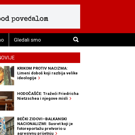
mo
Gledali smo
NOVIJE
KRIKOM PROTIV NACIZMA:
Limeni doboš koji razbija velike
ideologije
HODOČAŠĆE: Tražeći Friedricha
Nietzschea i njegove misli
BEČKI ZIDOVI–BALKANSKI
NACIONALIZMI: Susret koji je
fotoreportažu pretvorio u
agresivnu prijetnju