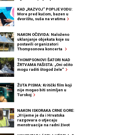
KAD „RAZVOJ“ POPIJE VODU:
More pred kućom, bazen u
dvorištu, suša na vratima
NAKON OČEVIDA: Naloženo
uklanjanje objekata koje su
postavili organizatori
Thompsonova koncerta
THOMPSONOVI ŠATORI NAD
ŽRTVAMA FAŠISTA: „Oni očito
mogu raditi štogod žele“
ŽUTA PISMA: Kritički film koji
nije mogao biti snimljen u
Turskoj
NAKON ISKORAKA CRNE GORE:
„Vrijeme je da i Hrvatska
razgovara o utjecaju
menstruacije na radni život
žena“