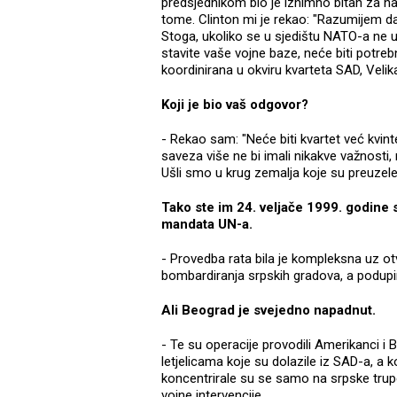
predsjednikom bio je iznimno bitan za nas
tome. Clinton mi je rekao: "Razumijem da
Stoga, ukoliko se u sjedištu NATO-a ne u
stavite vaše vojne baze, neće biti potrebno
koordinirana u okviru kvarteta SAD, Velik
Koji je bio vaš odgovor?
- Rekao sam: "Neće biti kvartet već kvint
saveza više ne bi imali nikakve važnosti, n
Ušli smo u krug zemalja koje su preuzele
Tako ste im 24. veljače 1999. godine 
mandata UN-a.
- Provedba rata bila je kompleksna uz otv
bombardiranja srpskih gradova, a podupir
Ali Beograd je svejedno napadnut.
- Te su operacije provodili Amerikanci i 
letjelicama koje su dolazile iz SAD-a, a 
koncentrirale su se samo na srpske trupe
vojne intervencije.