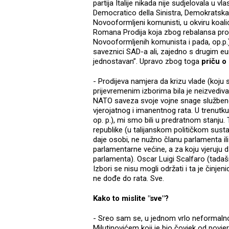
partija Italije nikada nije sudjelovala u vl
Democratico della Sinistra, Demokratska 
Novooformljeni komunisti, u okviru koalici
Romana Prodija koja zbog rebalansa pro
Novooformljenih komunista i pada, op.p.)
saveznici SAD-a ali, zajedno s drugim eu
jednostavan”. Upravo zbog toga
priču o
- Prodijeva namjera da krizu vlade (koju 
prijevremenim izborima bila je neizvediva 
NATO saveza svoje vojne snage službeno
vjerojatnog i imanentnog rata. U trenutku
op. p.), mi smo bili u predratnom stanju.
republike (u talijanskom političkom sust
daje osobi, ne nužno članu parlamenta il
parlamentarne većine, a za koju vjeruju 
parlamenta). Oscar Luigi Scalfaro (tadašnji
Izbori se nisu mogli održati i ta je činje
ne dođe do rata. Sve.
Kako to mislite "sve"?
- Sreo sam se, u jednom vrlo neformaln
Milutinovićem koji je bio čovjek od povj