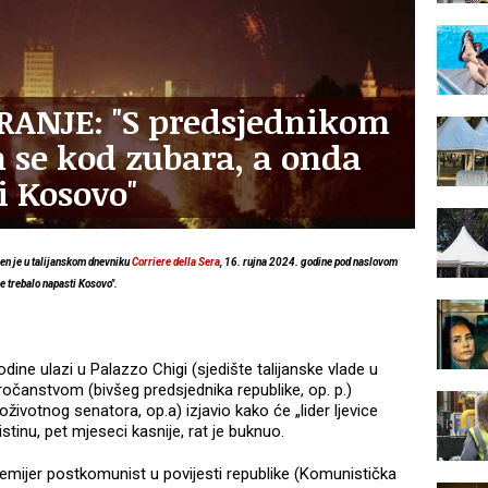
ANJE: "S predsjednikom
m se kod zubara, a onda
i Kosovo"
n je u talijanskom dnevniku
Corriere della Sera
, 16. rujna 2024. godine pod naslovom
e trebalo napasti Kosovo".
dine ulazi u Palazzo Chigi (sjedište talijanske vlade u
ročanstvom (bivšeg predsjednika republike, op. p.)
životnog senatora, op.a) izjavio kako će „lider ljevice
istinu, pet mjeseci kasnije, rat je buknuo.
 premijer postkomunist u povijesti republike (Komunistička