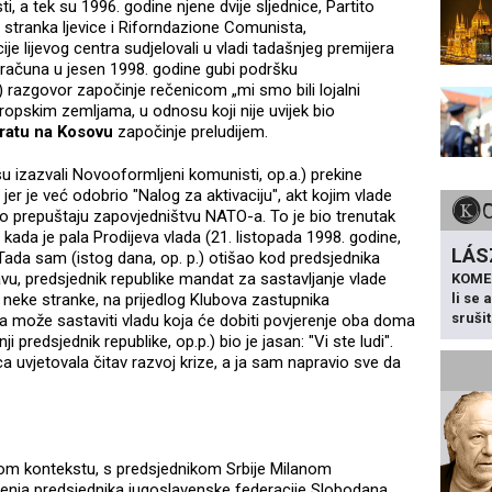
asti, a tek su 1996. godine njene dvije sljednice, Partito
stranka ljevice i Riforndazione Comunista,
je lijevog centra sudjelovali u vladi tadašnjeg premijera
računa u jesen 1998. godine gubi podršku
 razgovor započinje rečenicom „mi smo bili lojalni
ropskim zemljama, u odnosu koji nije uvijek bio
 ratu na Kosovu
započinje preludijem.
su izazvali Novooformljeni komunisti, op.a.) prekine
jer je već odobrio "Nalog za aktivaciju", akt kojim vlade
 prepuštaju zapovjedništvu NATO-a. To je bio trenutak
 kada je pala Prodijeva vlada (21. listopada 1998. godine,
LÁS
 Tada sam (istog dana, op. p.) otišao kod predsjednika
avu, predsjednik republike mandat za sastavljanje vlade
KOME
li se
i neke stranke, na prijedlog Klubova zastupnika
sruši
da može sastaviti vladu koja će dobiti povjerenje oba doma
 predsjednik republike, op.p.) bio je jasan: "Vi ste ludi".
nica uvjetovala čitav razvoj krize, a ja sam napravio sve da
om kontekstu, s predsjednikom Srbije Milanom
erenja predsjednika jugoslavenske federacije Slobodana