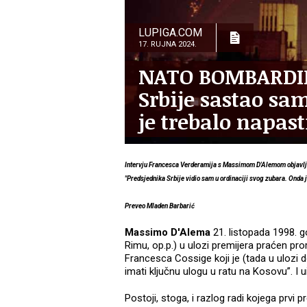
LUPIGA.COM
17. RUJNA 2024.
NATO BOMBARDIR
Srbije sastao sa
je trebalo napast
Intervju Francesca Verderamija s Massimom D'Alemom objavlje
"Predsjednika Srbije vidio sam u ordinaciji svog zubara. Onda j
Preveo Mladen Barbarić
Massimo D'Alema
21. listopada 1998. go
Rimu, op.p.) u ulozi premijera praćen pro
Francesca Cossige koji je (tada u ulozi do
imati ključnu ulogu u ratu na Kosovu”. I u
Postoji, stoga, i razlog radi kojega prvi