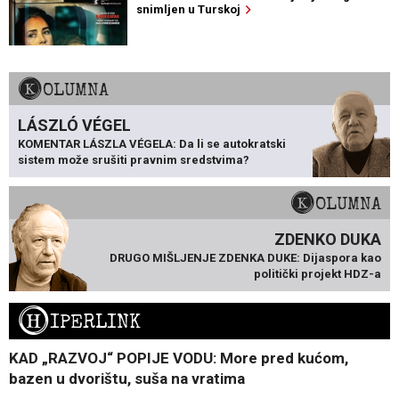
snimljen u Turskoj
KOLUMNA
LÁSZLÓ VÉGEL
KOMENTAR LÁSZLA VÉGELA: Da li se autokratski
sistem može srušiti pravnim sredstvima?
KOLUMNA
ZDENKO DUKA
DRUGO MIŠLJENJE ZDENKA DUKE: Dijaspora kao
politički projekt HDZ-a
H
IPERLINK
KAD „RAZVOJ“ POPIJE VODU: More pred kućom,
bazen u dvorištu, suša na vratima