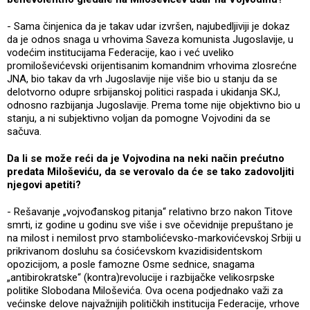
- Sama činjenica da je takav udar izvršen, najubedljiviji je dokaz
da je odnos snaga u vrhovima Saveza komunista Jugoslavije, u
vodećim institucijama Federacije, kao i već uveliko
promiloševićevski orijentisanim komandnim vrhovima zlosrećne
JNA, bio takav da vrh Jugoslavije nije više bio u stanju da se
delotvorno odupre srbijanskoj politici raspada i ukidanja SKJ,
odnosno razbijanja Jugoslavije. Prema tome nije objektivno bio u
stanju, a ni subjektivno voljan da pomogne Vojvodini da se
sačuva.
Da li se može reći da je Vojvodina na neki način prećutno
predata Miloševiću, da se verovalo da će se tako zadovoljiti
njegovi apetiti?
- Rešavanje „vojvođanskog pitanja“ relativno brzo nakon Titove
smrti, iz godine u godinu sve više i sve očevidnije prepuštano je
na milost i nemilost prvo stambolićevsko-markovićevskoj Srbiji u
prikrivanom dosluhu sa ćosićevskom kvazidisidentskom
opozicijom, a posle famozne Osme sednice, snagama
„antibirokratske“ (kontra)revolucije i razbijačke velikosrpske
politike Slobodana Miloševića. Ova ocena podjednako važi za
većinske delove najvažnijih političkih institucija Federacije, vrhove