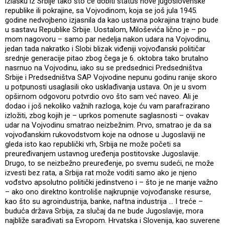
izlasku iz Srbije tako što će dobiti status nove jugoslovenske
republike ili pokrajine, sa Vojvodinom, koja se još jula 1945.
godine nedvojbeno izjasnila da kao ustavna pokrajina trajno bude
u sastavu Republike Srbije. Uostalom, Miloševića lično je – po
mom nagovoru – samo par nedelja nakon udara na Vojvodinu,
jedan tada nakratko i Slobi blizak viđeniji vojvođanski političar
srednje generacije pitao zbog čega je 6. oktobra tako brutalno
nasrnuo na Vojvodinu, iako su se predsednici Predsedništva
Srbije i Predsedništva SAP Vojvodine nepunu godinu ranije skoro
u potpunosti usaglasili oko usklađivanja ustava. On je u svom
opširnom odgovoru potvrdio ovo što sam već naveo. Ali je
dodao i još nekoliko važnih razloga, koje ću vam parafrazirano
izložiti, zbog kojih je – uprkos pomenute saglasnosti – ovakav
udar na Vojvodinu smatrao neizbežnim. Prvo, smatrao je da sa
vojvođanskim rukovodstvom koje na odnose u Jugoslaviji ne
gleda isto kao republički vrh, Srbija ne može početi sa
preuređivanjem ustavnog uređenja postitovske Jugoslavije.
Drugo, to se neizbežno preuređenje, po svemu sudeći, ne može
izvesti bez rata, a Srbija rat može voditi samo ako je njeno
vođstvo apsolutno politički jedinstveno i – što je ne manje važno
– ako ono direktno kontroliše najkrupnije vojvođanske resurse,
kao što su agroindustrija, banke, naftna industrija … I treće –
buduća država Srbija, za slučaj da ne bude Jugoslavije, mora
najbliže sarađivati sa Evropom. Hrvatska i Slovenija, kao suverene