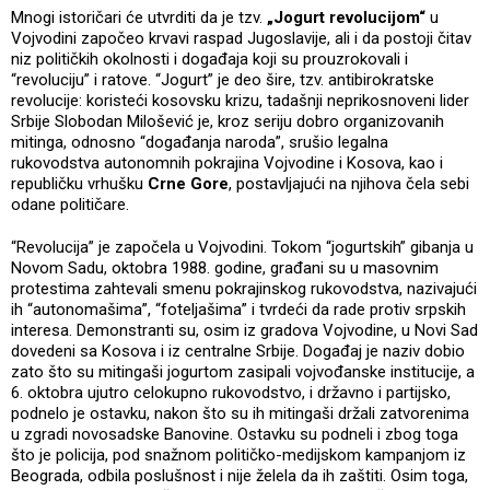
Mnogi istoričari će utvrditi da je tzv.
„Jogurt revolucijom“
u
Vojvodini započeo krvavi raspad Jugoslavije, ali i da postoji čitav
niz političkih okolnosti i događaja koji su prouzrokovali i
“revoluciju” i ratove. “Jogurt” je deo šire, tzv. antibirokratske
revolucije: koristeći kosovsku krizu, tadašnji neprikosnoveni lider
Srbije Slobodan Milošević je, kroz seriju dobro organizovanih
mitinga, odnosno “događanja naroda”, srušio legalna
rukovodstva autonomnih pokrajina Vojvodine i Kosova, kao i
republičku vrhušku
Crne Gore
, postavljajući na njihova čela sebi
odane političare.
“Revolucija” je započela u Vojvodini. Tokom “jogurtskih” gibanja u
Novom Sadu, oktobra 1988. godine, građani su u masovnim
protestima zahtevali smenu pokrajinskog rukovodstva, nazivajući
ih “autonomašima”, “foteljašima” i tvrdeći da rade protiv srpskih
interesa. Demonstranti su, osim iz gradova Vojvodine, u Novi Sad
dovedeni sa Kosova i iz centralne Srbije. Događaj je naziv dobio
zato što su mitingaši jogurtom zasipali vojvođanske institucije, a
6. oktobra ujutro celokupno rukovodstvo, i državno i partijsko,
podnelo je ostavku, nakon što su ih mitingaši držali zatvorenima
u zgradi novosadske Banovine. Ostavku su podneli i zbog toga
što je policija, pod snažnom političko-medijskom kampanjom iz
Beograda, odbila poslušnost i nije želela da ih zaštiti. Osim toga,