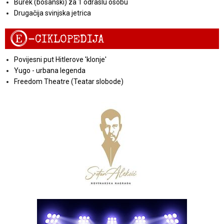
Burek (bosanski) za 1 odraslu osobu
Drugačija svinjska jetrica
E
-CIKLOPEDIJA
Povijesni put Hitlerove 'klonje'
Yugo - urbana legenda
Freedom Theatre (Teatar slobode)