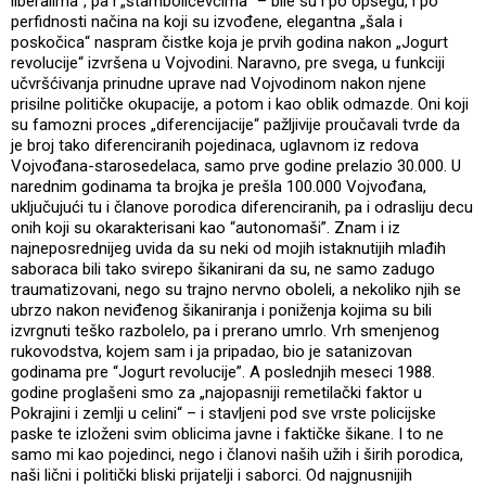
liberalima“, pa i „stambolićevcima“ – bile su i po opsegu, i po
perfidnosti načina na koji su izvođene, elegantna „šala i
poskočica“ naspram čistke koja je prvih godina nakon „Jogurt
revolucije“ izvršena u Vojvodini. Naravno, pre svega, u funkciji
učvršćivanja prinudne uprave nad Vojvodinom nakon njene
prisilne političke okupacije, a potom i kao oblik odmazde. Oni koji
su famozni proces „diferencijacije“ pažljivije proučavali tvrde da
je broj tako diferenciranih pojedinaca, uglavnom iz redova
Vojvođana-starosedelaca, samo prve godine prelazio 30.000. U
narednim godinama ta brojka je prešla 100.000 Vojvođana,
uključujući tu i članove porodica diferenciranih, pa i odrasliju decu
onih koji su okarakterisani kao “autonomaši”. Znam i iz
najneposrednijeg uvida da su neki od mojih istaknutijih mlađih
saboraca bili tako svirepo šikanirani da su, ne samo zadugo
traumatizovani, nego su trajno nervno oboleli, a nekoliko njih se
ubrzo nakon neviđenog šikaniranja i poniženja kojima su bili
izvrgnuti teško razbolelo, pa i prerano umrlo. Vrh smenjenog
rukovodstva, kojem sam i ja pripadao, bio je satanizovan
godinama pre “Jogurt revolucije”. A poslednjih meseci 1988.
godine proglašeni smo za „najopasniji remetilački faktor u
Pokrajini i zemlji u celini“ – i stavljeni pod sve vrste policijske
paske te izloženi svim oblicima javne i faktičke šikane. I to ne
samo mi kao pojedinci, nego i članovi naših užih i širih porodica,
naši lični i politički bliski prijatelji i saborci. Od najgnusnijih