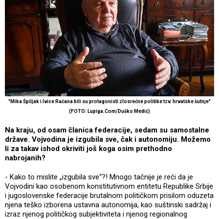
"Mika Špiljak i Ivice Račana bili su protagonisti zlosrećne politike tzv. hrvatske šutnje"
(FOTO: Lupiga.Com/Duško Medić)
Na kraju, od osam članica federacije, sedam su samostalne
države. Vojvodina je izgubila sve, čak i autonomiju. Možemo
li za takav ishod okriviti još koga osim prethodno
nabrojanih?
- Kako to mislite „izgubila sve“?! Mnogo tačnije je reći da je
Vojvodini kao osobenom konstitutivnom entitetu Republike Srbije
i jugoslovenske federacije brutalnom političkom prisilom oduzeta
njena teško izborena ustavna autonomija, kao suštinski sadržaj i
izraz njenog političkog subjektiviteta i njenog regionalnog