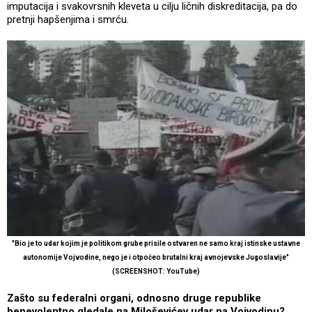
imputacija i svakovrsnih kleveta u cilju ličnih diskreditacija, pa do
pretnji hapšenjima i smrću.
"Bio je to udar kojim je politikom grube prisile ostvaren ne samo kraj istinske ustavne
autonomije Vojvodine, nego je i otpočeo brutalni kraj avnojevske Jugoslavije"
(SCREENSHOT: YouTube)
Zašto su federalni organi, odnosno druge republike
benevolentno gledale na Miloševićev udar na Vojvodinu?