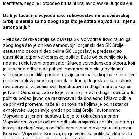
identiteta, nego je i otpočeo brutalni kraj avnojevske Jugoslavije.
Da li je tadašnje vojvođansko rukovodstvo miloševićevskoj
Srbiji smetalo samo zbog toga što je štitilo Vojvodinu i njenu
autonomiju?
- Miloševićevska Srbija se osvetila SK Vojvodine, likvidirajući ga
zbog toga što je on kao samosvojni organski deo SK Srbije i
statutarno osobeni deo celine SK Jugoslavije, predstavljao
autentičan otpor velikosrpskoj politici. Duže od decenije bio je
nosilac i delotvorni organizator žilavog vojvođanskog otpora, koji
je uspešno odbijao da prihvati memorandumski „noveliranu“
velikosrpsku politiku prisilne revizije principa na kojima je temeljen
i građen položaj srpskog naroda u drugoj Jugoslaviji kao istinski
ravnopravnoj zajednici svih konstitutivnih i drugih naroda koji su
je tvorili. Odnosno, zato što je, znatno pre svih drugih, odlučno tu
politiku počeo javno da raskrinkava i da dosledno i žilavo odbija
da prihvati promenu načela i osnova na kojima je od nastanka
avnojevske Jugoslavije građen položaj Srbije i autonomne
Vojvodine u njenom sastavu. Bio je to i obračun sa onom
Vojvodinom koja je odlučno odbijala srbijansku politiku upornog i
istorijski nelogičnog, a politički apsurdnog stavljanja u istu ravan
Kosova i Vojvodine. Kosova, čija je većinska politička elita težila