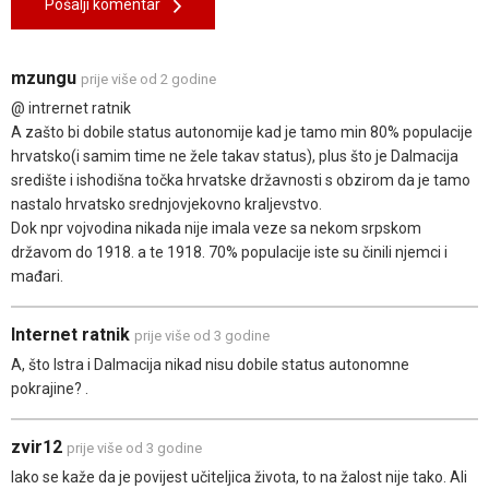
Pošalji komentar
mzungu
prije više od 2 godine
@ intrernet ratnik
A zašto bi dobile status autonomije kad je tamo min 80% populacije
hrvatsko(i samim time ne žele takav status), plus što je Dalmacija
središte i ishodišna točka hrvatske državnosti s obzirom da je tamo
nastalo hrvatsko srednjovjekovno kraljevstvo.
Dok npr vojvodina nikada nije imala veze sa nekom srpskom
državom do 1918. a te 1918. 70% populacije iste su činili njemci i
mađari.
Internet ratnik
prije više od 3 godine
A, što Istra i Dalmacija nikad nisu dobile status autonomne
pokrajine? .
zvir12
prije više od 3 godine
Iako se kaže da je povijest učiteljica života, to na žalost nije tako. Ali