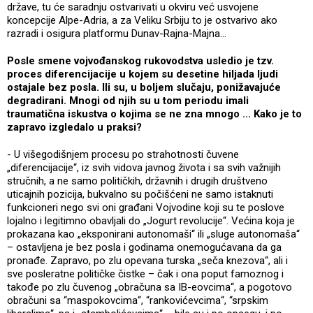
države, tu će saradnju ostvarivati u okviru već usvojene
koncepcije Alpe-Adria, a za Veliku Srbiju to je ostvarivo ako
razradi i osigura platformu Dunav-Rajna-Majna...
Posle smene vojvođanskog rukovodstva usledio je tzv.
proces diferencijacije u kojem su desetine hiljada ljudi
ostajale bez posla. Ili su, u boljem slučaju, ponižavajuće
degradirani. Mnogi od njih su u tom periodu imali
traumatična iskustva o kojima se ne zna mnogo ... Kako je to
zapravo izgledalo u praksi?
- U višegodišnjem procesu po strahotnosti čuvene
„diferencijacije“, iz svih vidova javnog života i sa svih važnijih
stručnih, a ne samo političkih, državnih i drugih društveno
uticajnih pozicija, bukvalno su počišćeni ne samo istaknuti
funkcioneri nego svi oni građani Vojvodine koji su te poslove
lojalno i legitimno obavljali do „Jogurt revolucije“. Većina koja je
prokazana kao „eksponirani autonomaši“ ili „sluge autonomaša“
– ostavljena je bez posla i godinama onemogućavana da ga
pronađe. Zapravo, po zlu opevana turska „seča knezova“, ali i
sve posleratne političke čistke – čak i ona poput famoznog i
takođe po zlu čuvenog „obračuna sa IB-eovcima“, a pogotovo
obračuni sa “maspokovcima“, “rankovićevcima“, “srpskim