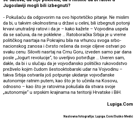
Jugoslaviji mogli bili izbegnuti?
- Pokušaću da odgovorim na ovo hipotetičko pitanje. Ne mislim
da bi, u takvim okolnostima u državi u celini, bili izbegnuti potonji
krvavi unutrašnji ratovi i da je – kako kažete – Vojvodina uspela
da se sačuva, da ne poklekne ... Ratoboračka Srbija je u vreme
političkog nasrtaja na Pokrajinu bila na vrhuncu svoga srbo-
nacionskog zanosa i čvrsto rešena da svoje ciljeve ostvari po
svaku cenu. Siloviti nasrtaj na Crnu Goru, izveden samo par dana
posle „Jogurt revolucije“, to uverljivo potvrđuje ... Uveren sam,
dakle, da bi i u slučaju da je vojvođansko političko rukovodstvo
preživelo kojim čudom šestooktobarski udar na Vojvodinu –
takva Srbija ostvarila još potpunije ukidanje vojvođanske
autonomije ratnim putem, kao što je to učinila na Kosovu,
odnosno – kao što je ratovima pokušala da stvara svoje
„autonomije“ u srpskim krajinama na teritoriji Hrvatske i BiH.
Lupiga.Com
Naslovna fotografija: Lupiga.Com/Duško Medić