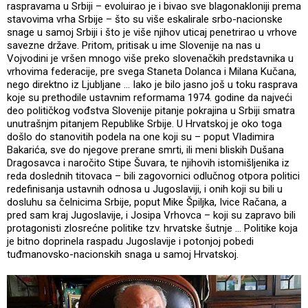
raspravama u Srbiji – evoluirao je i bivao sve blagonakloniji prema
stavovima vrha Srbije – što su više eskalirale srbo-nacionske
snage u samoj Srbiji i što je više njihov uticaj penetrirao u vrhove
savezne države. Pritom, pritisak u ime Slovenije na nas u
Vojvodini je vršen mnogo više preko slovenačkih predstavnika u
vrhovima federacije, pre svega Staneta Dolanca i Milana Kučana,
nego direktno iz Ljubljane ... Iako je bilo jasno još u toku rasprava
koje su prethodile ustavnim reformama 1974. godine da najveći
deo političkog vođstva Slovenije pitanje pokrajina u Srbiji smatra
unutrašnjm pitanjem Republike Srbije. U Hrvatskoj je oko toga
došlo do stanovitih podela na one koji su – poput Vladimira
Bakarića, sve do njegove prerane smrti, ili meni bliskih Dušana
Dragosavca i naročito Stipe Šuvara, te njihovih istomišljenika iz
reda doslednih titovaca – bili zagovornici odlučnog otpora politici
redefinisanja ustavnih odnosa u Jugoslaviji, i onih koji su bili u
dosluhu sa čelnicima Srbije, poput Mike Špiljka, Ivice Račana, a
pred sam kraj Jugoslavije, i Josipa Vrhovca – koji su zapravo bili
protagonisti zlosrećne politike tzv. hrvatske šutnje ... Politike koja
je bitno doprinela raspadu Jugoslavije i potonjoj pobedi
tuđmanovsko-nacionskih snaga u samoj Hrvatskoj.