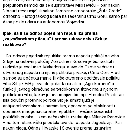
potpunom nemoći da se suprotstave Miloševiću – bar nakon
“Jogurt revolucije” ili nakon famozne crnogorske „Žute Grede“,
odnosno – istog takvog udara na federalnu Crnu Goru, samo par
dana posle udara na autonomnu Vojvodinu.
Ipak, da li se odnos pojedinih republika prema
„vojvođanskom pitanju“ i prema rukovodstvu Srbije
razlikovao?
- Da, odnos pojedinih republika prema napadu političkog vrha
Srbije na ustavni položaj Vojvodine i Kosova je bio različit i
različito je evoluirao. Makedonija, a sve do Osme sednice i
otvorenog napada na njene političke prvake, i Crna Gore – od
samog su početka manje ili više otvoreno podržavale politiku
vrha Srbije. BiH je sve do pokretanja afere „Agrokomerc“ u
funkciji javnog obračuna sa tvrdokornim titovcima u njenom
političkom vrhu, kakav je nesumnjivo bio npr. Hamdija Pozderac,
bila odlučni protivnik politike Srbije, smatrajući je
antijugoslovenskom i, samim tim, opasnom po stabilnost i
opstanak mnogonacionalne republike ... Većina bosanskih
političkih prvaka – sem nečasnih izuzetka tipa Milanka Renovice
– na tom stanovištu je ostala sve do raspada Jugoslavije. Pa i
nakon njega. Odnos Hrvatske i Slovenije prema ustavnim