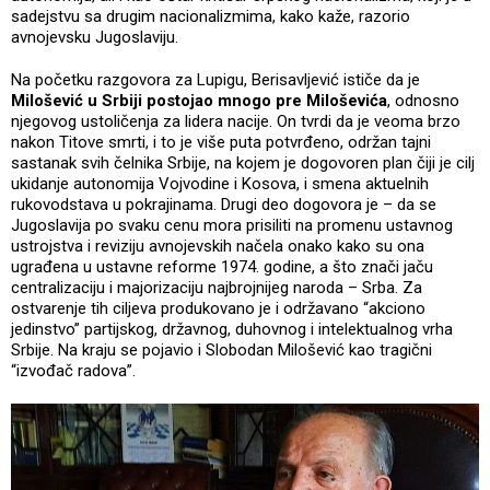
sadejstvu sa drugim nacionalizmima, kako kaže, razorio
avnojevsku Jugoslaviju.
Na početku razgovora za Lupigu, Berisavljević ističe da je
Milošević u Srbiji postojao mnogo pre Miloševića
, odnosno
njegovog ustoličenja za lidera nacije. On tvrdi da je veoma brzo
nakon Titove smrti, i to je više puta potvrđeno, održan tajni
sastanak svih čelnika Srbije, na kojem je dogovoren plan čiji je cilj
ukidanje autonomija Vojvodine i Kosova, i smena aktuelnih
rukovodstava u pokrajinama. Drugi deo dogovora je – da se
Jugoslavija po svaku cenu mora prisiliti na promenu ustavnog
ustrojstva i reviziju avnojevskih načela onako kako su ona
ugrađena u ustavne reforme 1974. godine, a što znači jaču
centralizaciju i majorizaciju najbrojnijeg naroda – Srba. Za
ostvarenje tih ciljeva produkovano je i održavano “akciono
jedinstvo” partijskog, državnog, duhovnog i intelektualnog vrha
Srbije. Na kraju se pojavio i Slobodan Milošević kao tragični
“izvođač radova”.