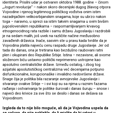
identiteta. Prisilni udar je ostvaren oktobra 1988. godine – činom
„Jogurt revolucije“ – nakon skoro decenijski dugog žilavog otpora
Vojvodine i njenog legitimnog političkog vođstva onim istim
nazadnjačkim velikosrbijanskim snagama, koje su ubrzo nakon
toga – naravno, u sprezi sa istim takvim snagama u svim bivšim
jugoslovenskim republikama – raspomamljivanjem krvavog
etnogenocidnog rata razbile i samu državu Jugoslaviju i razdrobili
je na sedam malih, još uvek na različite načine međusobno
zavađenih državica. Inače, sasvim ste u pravu kada tvrdite da je
Vojvodina platila najveću cenu raspadu druge Jugoslavije. Jer od
tada do danas, ona je tretirana kao bezdušno raubovani ratni
plen i okupirani deo Republike Srbije. Istina – nezavisne, ali svome
složenom biću ustavno-politički neprimereno ustrojene kao
apsolutno centralističke države. Između ostalog, i zbog tog
azijatski apsolutističkog centralizma već decenijama potpuno
disfunkcionalne, korupcionaške i invalidno nedovršene države.
Snage čija je politika bila razaranje avnojevske Jugoslavije i
stvaranje ovakve Srbije – i svi koji su sa njima u raznim fazama
rađanja i ostvarivanja te politike šurovali i danas šuruju – snose i
najveći deo krivice za sve što se desilo i danas se dešava sa
Vojvodinom.
Izgleda da to nije bilo moguće, ali da je Vojvodina uspela da
se sačuva, da nije poklekla, da li mislite da bi ratovi u