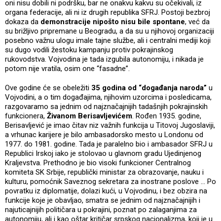
oni nisu dobili ni podršku, bar ne onakvu kakvu su očekivali, iz
organa federacije, ali ni iz drugih republika SFRJ. Postoji bezbroj
dokaza da
demonstracije nipošto nisu bile spontane
, već da
su brižljivo pripremane u Beogradu, a da su u njihovoj organizaciji
posebno važnu ulogu imale tajne službe, ali i centralni mediji koji
su dugo vodili žestoku kampanju protiv pokrajinskog
rukovodstva. Vojvodina je tada izgubila autonomiju, i nikada je
potom nije vratila, osim one “fasadne”.
Ove godine će se obeležiti
35 godina od “događanja naroda”
u
Vojvodini, a o tim događajima, njihovim uzorcima i posledicama,
razgovaramo sa jednim od najznačajnijih tadašnjih pokrajinskih
funkcionera,
Živanom Berisavljevićem
. Rođen 1935. godine,
Berisavljević je imao čitav niz važnih funkcija u Titovoj Jugoslaviji,
a vrhunac karijere je bilo ambasadorsko mesto u Londonu od
1977. do 1981. godine. Tada je paralelno bio i ambasador SFRJ u
Republici Irskoj iako je stolovao u glavnom gradu Ujedinjenog
Kraljevstva. Prethodno je bio visoki funkcioner Centralnog
komiteta SK Srbije, republički ministar za obrazovanje, nauku i
kulturu, pomoćnik Saveznog sekretara za inostrane poslove … Po
povratku iz diplomatije, dolazi kući, u Vojvodinu, i bez obzira na
funkcije koje je obavljao, smatra se jednim od najznačajnijih i
najuticajnijih političara u pokrajini, poznat po zalaganjima za
autonomiju, ali i kao oštar kritičar srpskog nacionalizma, koji je u