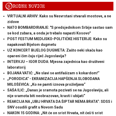
S
RODNE NOVICE
VIRTUALNI ARHIV: Kako su Nesvrstani stvarali mostove, a ne
zidove
NATO BOMBARDIRANJE: "S predsjednikom Srbije sastao sam
se kod zubara, a onda je trebalo napasti Kosovo"
POST FESTUM MEDIJSKO-POLITIČKE HISTERIJE: Kako su
napakovali Bijelom dugmetu
UZ KONCERT BIJELOG DUGMETA: Zašto neki skaču kao
opareni čim čuju riječ Jugoslavija?
INTERVJU – IGOR DUDA: Mjesna zajednica kao društveni
laboratorij
BOJANA VATIĆ: „Ne slavi se antifašizam s kokardom!“
„PORODICA“ - EKRANIZACIJA HAPŠENJA SLOBODANA
MILOŠEVIĆA: „Ko ne pamti iznova proživljava“
SAŠA ILIĆ: „Danas je sramota pozivati se na Jugoslaviju, ali
nije sramota biti neobrazovan, krasti i ubijati“
REAKCIJA NA „UBIJ HRVATA DA ŠIPTAR NEMA BRATA“: SDSS i
SNV osudili grafit u Novom Sadu
NAKON 15 GODINA: „Nit će on srist Hrvata, nit ćeš ti srist