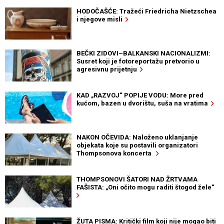
HODOČAŠĆE: Tražeći Friedricha Nietzschea
i njegove misli
BEČKI ZIDOVI–BALKANSKI NACIONALIZMI:
Susret koji je fotoreportažu pretvorio u
agresivnu prijetnju
KAD „RAZVOJ“ POPIJE VODU: More pred
kućom, bazen u dvorištu, suša na vratima
NAKON OČEVIDA: Naloženo uklanjanje
objekata koje su postavili organizatori
Thompsonova koncerta
THOMPSONOVI ŠATORI NAD ŽRTVAMA
FAŠISTA: „Oni očito mogu raditi štogod žele“
ŽUTA PISMA: Kritički film koji nije mogao biti