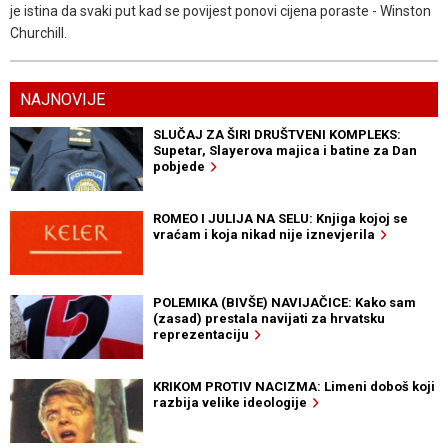
je istina da svaki put kad se povijest ponovi cijena poraste - Winston
Churchill.
NAJNOVIJE
SLUČAJ ZA ŠIRI DRUŠTVENI KOMPLEKS:
Supetar, Slayerova majica i batine za Dan
pobjede
ROMEO I JULIJA NA SELU: Knjiga kojoj se
vraćam i koja nikad nije iznevjerila
POLEMIKA (BIVŠE) NAVIJAČICE: Kako sam
(zasad) prestala navijati za hrvatsku
reprezentaciju
KRIKOM PROTIV NACIZMA: Limeni doboš koji
razbija velike ideologije