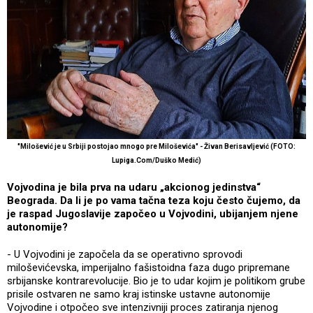
"Milošević je u Srbiji postojao mnogo pre Miloševića" - Živan Berisavljević (FOTO:
Lupiga.Com/Duško Medić)
Vojvodina je bila prva na udaru „akcionog jedinstva“
Beograda. Da li je po vama tačna teza koju često čujemo, da
je raspad Jugoslavije započeo u Vojvodini, ubijanjem njene
autonomije?
- U Vojvodini je započela da se operativno sprovodi
miloševićevska, imperijalno fašistoidna faza dugo pripremane
srbijanske kontrarevolucije. Bio je to udar kojim je politikom grube
prisile ostvaren ne samo kraj istinske ustavne autonomije
Vojvodine i otpočeo sve intenzivniji proces zatiranja njenog