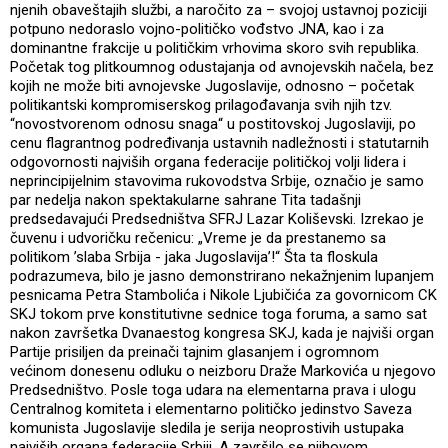
njenih obaveštajih službi, a naročito za – svojoj ustavnoj poziciji
potpuno nedoraslo vojno-političko vođstvo JNA, kao i za
dominantne frakcije u političkim vrhovima skoro svih republika.
Početak tog plitkoumnog odustajanja od avnojevskih načela, bez
kojih ne može biti avnojevske Jugoslavije, odnosno – početak
politikantski kompromiserskog prilagođavanja svih njih tzv.
“novostvorenom odnosu snaga“ u postitovskoj Jugoslaviji, po
cenu flagrantnog podređivanja ustavnih nadležnosti i statutarnih
odgovornosti najviših organa federacije političkoj volji lidera i
neprincipijelnim stavovima rukovodstva Srbije, označio je samo
par nedelja nakon spektakularne sahrane Tita tadašnji
predsedavajući Predsedništva SFRJ Lazar Koliševski. Izrekao je
čuvenu i udvoričku rečenicu: „Vreme je da prestanemo sa
politikom ’slaba Srbija - jaka Jugoslavija’!“ Šta ta floskula
podrazumeva, bilo je jasno demonstrirano nekažnjenim lupanjem
pesnicama Petra Stambolića i Nikole Ljubičića za govornicom CK
SKJ tokom prve konstitutivne sednice toga foruma, a samo sat
nakon završetka Dvanaestog kongresa SKJ, kada je najviši organ
Partije prisiljen da preinači tajnim glasanjem i ogromnom
većinom donesenu odluku o neizboru Draže Markovića u njegovo
Predsedništvo. Posle toga udara na elementarna prava i ulogu
Centralnog komiteta i elementarno političko jedinstvo Saveza
komunista Jugoslavije sledila je serija neoprostivih ustupaka
najviših organa federacije Srbiji. A završilo se njihovom