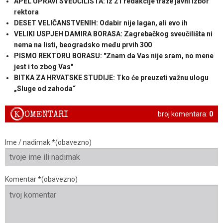
APEL UPRAVI SVEUČILIŠTA: Iz 21 redakcije traže javni izbor
rektora
DESET VELIČANSTVENIH: Odabir nije lagan, ali evo ih
VELIKI USPJEH DAMIRA BORASA: Zagrebačkog sveučilišta ni
nema na listi, beogradsko među prvih 300
PISMO REKTORU BORASU: "Znam da Vas nije sram, no mene
jest i to zbog Vas"
BITKA ZA HRVATSKE STUDIJE: Tko će preuzeti važnu ulogu
„Sluge od zahoda“
K
OMENTARI
broj komentara:
0
Ime / nadimak *(obavezno)
Komentar *(obavezno)