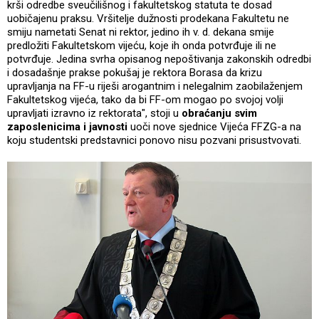
krši odredbe sveučilišnog i fakultetskog statuta te dosad
uobičajenu praksu. Vršitelje dužnosti prodekana Fakultetu ne
smiju nametati Senat ni rektor, jedino ih v. d. dekana smije
predložiti Fakultetskom vijeću, koje ih onda potvrđuje ili ne
potvrđuje. Jedina svrha opisanog nepoštivanja zakonskih odredbi
i dosadašnje prakse pokušaj je rektora Borasa da krizu
upravljanja na FF-u riješi arogantnim i nelegalnim zaobilaženjem
Fakultetskog vijeća, tako da bi FF-om mogao po svojoj volji
upravljati izravno iz rektorata", stoji u
obraćanju svim
zaposlenicima i javnosti
uoči nove sjednice Vijeća FFZG-a na
koju studentski predstavnici ponovo nisu pozvani prisustvovati.