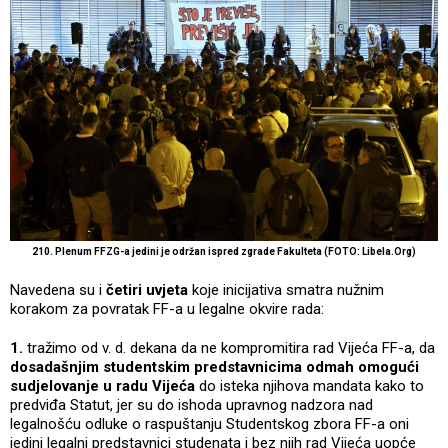
210. Plenum FFZG-a jedini je održan ispred zgrade Fakulteta (FOTO: Libela.Org)
Navedena su i
četiri uvjeta
koje inicijativa smatra nužnim
korakom za povratak FF-a u legalne okvire rada:
1.
tražimo od v. d. dekana da ne kompromitira rad Vijeća FF-a, da
dosadašnjim studentskim predstavnicima odmah omogući
sudjelovanje u radu Vijeća
do isteka njihova mandata kako to
predviđa Statut, jer su do ishoda upravnog nadzora nad
legalnošću odluke o raspuštanju Studentskog zbora FF-a oni
jedini legalni predstavnici studenata i bez njih rad Vijeća uopće