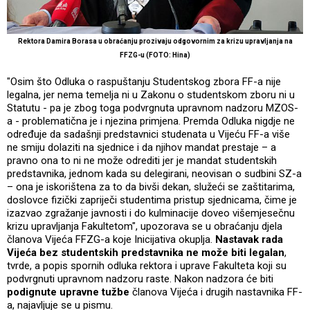
Rektora Damira Borasa u obraćanju prozivaju odgovornim za krizu upravljanja na
FFZG-u (FOTO: Hina)
"Osim što Odluka o raspuštanju Studentskog zbora FF-a nije
legalna, jer nema temelja ni u Zakonu o studentskom zboru ni u
Statutu - pa je zbog toga podvrgnuta upravnom nadzoru MZOS-
a - problematična je i njezina primjena. Premda Odluka nigdje ne
određuje da sadašnji predstavnici studenata u Vijeću FF-a više
ne smiju dolaziti na sjednice i da njihov mandat prestaje – a
pravno ona to ni ne može odrediti jer je mandat studentskih
predstavnika, jednom kada su delegirani, neovisan o sudbini SZ-a
– ona je iskorištena za to da bivši dekan, služeći se zaštitarima,
doslovce fizički zapriječi studentima pristup sjednicama, čime je
izazvao zgražanje javnosti i do kulminacije doveo višemjesečnu
krizu upravljanja Fakultetom", upozorava se u obraćanju djela
članova Vijeća FFZG-a koje Inicijativa okuplja.
Nastavak rada
Vijeća bez studentskih predstavnika ne može biti legalan
,
tvrde, a popis spornih odluka rektora i uprave Fakulteta koji su
podvrgnuti upravnom nadzoru raste. Nakon nadzora će biti
podignute upravne tužbe
članova Vijeća i drugih nastavnika FF-
a, najavljuje se u pismu.