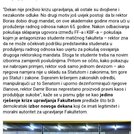
"Dekan nije preživio krizu upravljanja, ali ostale su dvojbene i
nezakonite odluke. No drugi motiv još uvijek postoji: da bi rektor
Boras dobio drugi mandat, on ove akademske godine mora ući u
produženje radnog odnosa nakon 65. godine. Nakon odbacivanja
pokušaja sklapanja ugovora između FF-a i KBF-a – pokušaja
kojim je antagonizirao studente matičnog fakulteta – rektor zna
da ne može očekivati podršku predstavnika studenata u
produljenju radnog odnosa kao uvjetu za pokušaj osvajanja
drugoga rektorskog mandata. Stoga te studente treba na novim
izborima zamijeniti poslušnijima. Pritom se očito, kako pokazuju
svi nabrojani primjeri, rektor vodi samo jednom devizom – ako
njegova namjera nije u skladu sa Statutom i zakonima, tim gore
po Statut i zakone. Svjesnim kršenjem zakonskih odredbi,
manipulirajući uz to Senatom i uporno dezinformirajući njegove
članove, rektor Damir Boras neprestano proizvodi pravni kaos i
produbljuje sukobe", kaže se u pismu gdje se kao
jedino
rješenje krize upravljanja Fakultetom
predlaže što brži
demokratski
izbor novoga dekana
koji će imati legitimitet i
moralni autoritet za upravljanje Fakultetom.