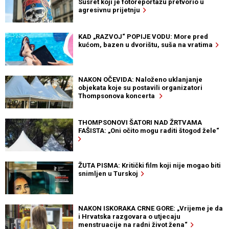
Susret koji je fotoreportažu pretvorio u
agresivnu prijetnju
KAD „RAZVOJ“ POPIJE VODU: More pred
kućom, bazen u dvorištu, suša na vratima
NAKON OČEVIDA: Naloženo uklanjanje
objekata koje su postavili organizatori
Thompsonova koncerta
THOMPSONOVI ŠATORI NAD ŽRTVAMA
FAŠISTA: „Oni očito mogu raditi štogod žele“
ŽUTA PISMA: Kritički film koji nije mogao biti
snimljen u Turskoj
NAKON ISKORAKA CRNE GORE: „Vrijeme je da
i Hrvatska razgovara o utjecaju
menstruacije na radni život žena“