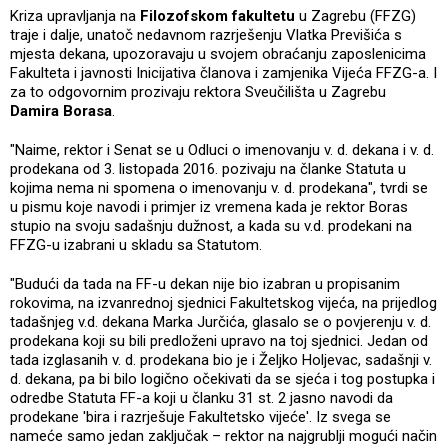
Kriza upravljanja na
Filozofskom fakultetu
u Zagrebu (FFZG)
traje i dalje, unatoč nedavnom razrješenju Vlatka Previšića s
mjesta dekana, upozoravaju u svojem obraćanju zaposlenicima
Fakulteta i javnosti Inicijativa članova i zamjenika Vijeća FFZG-a. I
za to odgovornim prozivaju rektora Sveučilišta u Zagrebu
Damira Borasa
.
"Naime, rektor i Senat se u Odluci o imenovanju v. d. dekana i v. d.
prodekana od 3. listopada 2016. pozivaju na članke Statuta u
kojima nema ni spomena o imenovanju v. d. prodekana", tvrdi se
u pismu koje navodi i primjer iz vremena kada je rektor Boras
stupio na svoju sadašnju dužnost, a kada su v.d. prodekani na
FFZG-u izabrani u skladu sa Statutom.
"Budući da tada na FF-u dekan nije bio izabran u propisanim
rokovima, na izvanrednoj sjednici Fakultetskog vijeća, na prijedlog
tadašnjeg v.d. dekana Marka Jurčića, glasalo se o povjerenju v. d.
prodekana koji su bili predloženi upravo na toj sjednici. Jedan od
tada izglasanih v. d. prodekana bio je i Željko Holjevac, sadašnji v.
d. dekana, pa bi bilo logično očekivati da se sjeća i tog postupka i
odredbe Statuta FF-a koji u članku 31 st. 2 jasno navodi da
prodekane 'bira i razrješuje Fakultetsko vijeće'. Iz svega se
nameće samo jedan zaključak – rektor na najgrublji mogući način