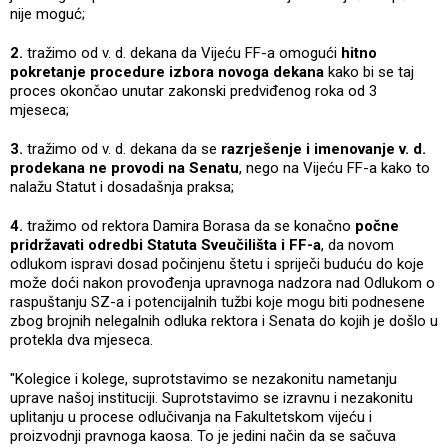
nije moguć;
2.
tražimo od v. d. dekana da Vijeću FF-a omogući
hitno
pokretanje procedure izbora novoga dekana
kako bi se taj
proces okončao unutar zakonski predviđenog roka od 3
mjeseca;
3.
tražimo od v. d. dekana da se
razrješenje i imenovanje v. d.
prodekana ne provodi na Senatu
, nego na Vijeću FF-a kako to
nalažu Statut i dosadašnja praksa;
4.
tražimo od rektora Damira Borasa da se konačno
počne
pridržavati odredbi Statuta Sveučilišta i FF-a
, da novom
odlukom ispravi dosad počinjenu štetu i spriječi buduću do koje
može doći nakon provođenja upravnoga nadzora nad Odlukom o
raspuštanju SZ-a i potencijalnih tužbi koje mogu biti podnesene
zbog brojnih nelegalnih odluka rektora i Senata do kojih je došlo u
protekla dva mjeseca.
"Kolegice i kolege, suprotstavimo se nezakonitu nametanju
uprave našoj instituciji. Suprotstavimo se izravnu i nezakonitu
uplitanju u procese odlučivanja na Fakultetskom vijeću i
proizvodnji pravnoga kaosa. To je jedini način da se sačuva