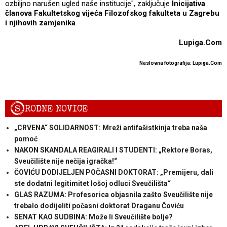
ozbiljno narušen ugled naše institucije", zaključuje
Inicijativa
članova Fakultetskog vijeća Filozofskog fakulteta u Zagrebu
i njihovih zamjenika
.
Lupiga.Com
Naslovna fotografija: Lupiga.Com
S
RODNE NOVICE
„CRVENA“ SOLIDARNOST: Mreži antifašistkinja treba naša
pomoć
NAKON SKANDALA REAGIRALI I STUDENTI: „Rektore Boras,
Sveučilište nije nečija igračka!“
ČOVIĆU DODIJELJEN POČASNI DOKTORAT: „Premijeru, dali
ste dodatni legitimitet lošoj odluci Sveučilišta“
GLAS RAZUMA: Profesorica objasnila zašto Sveučilište nije
trebalo dodijeliti počasni doktorat Draganu Čoviću
SENAT KAO SUDBINA: Može li Sveučilište bolje?