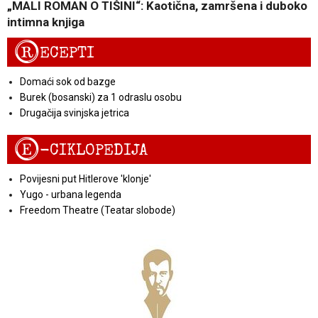
„MALI ROMAN O TIŠINI“: Kaotična, zamršena i duboko
intimna knjiga
R
ECEPTI
Domaći sok od bazge
Burek (bosanski) za 1 odraslu osobu
Drugačija svinjska jetrica
E
-CIKLOPEDIJA
Povijesni put Hitlerove 'klonje'
Yugo - urbana legenda
Freedom Theatre (Teatar slobode)