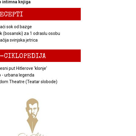
 intimna knjiga
ECEPTI
ći sok od bazge
k (bosanski) za 1 odraslu osobu
čija svinjska jetrica
-CIKLOPEDIJA
esni put Hitlerove 'klonje'
 - urbana legenda
dom Theatre (Teatar slobode)