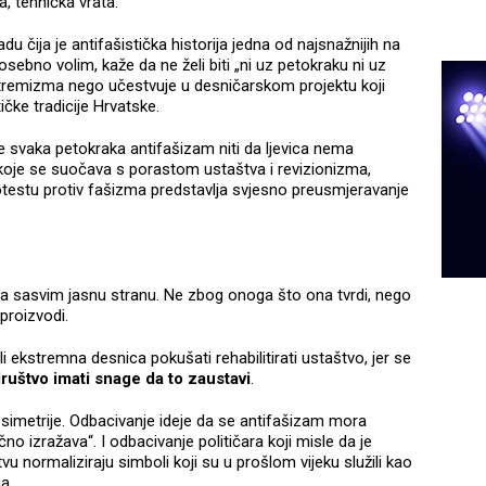
, tehnička vrata.
du čija je antifašistička historija jedna od najsnažnijih na
osebno volim, kaže da ne želi biti „ni uz petokraku ni uz
stremizma nego učestvuje u desničarskom projektu koji
ičke tradicije Hrvatske.
 je svaka petokraka antifašizam niti da ljevica nema
 koje se suočava s porastom ustaštva i revizionizma,
testu protiv fašizma predstavlja svjesno preusmjeravanje
 na sasvim jasnu stranu. Ne zbog onoga što ona tvrdi, nego
proizvodi.
i ekstremna desnica pokušati rehabilitirati ustaštvo, jer se
ruštvo imati snage da to zaustavi
.
 simetrije. Odbacivanje ideje da se antifašizam mora
no izražava“. I odbacivanje političara koji misle da je
u normaliziraju simboli koji su u prošlom vijeku služili kao
a.