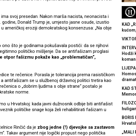
H
e ima svoj presedan. Nakon marša nacista, neonacista i
7. godine, Donald Trump je, umjesto jasne osude, izustio
KAD „R
ak u američkoj eroziji demokratskog konsenzusa: „Na obje
kućom,
VIKTOR
 ono što je godinama pokušavala postići: da se njihovi
INTERV
 legitimno političko mišljenje. Da se antifašizam proglasi
Hodži 
e otpor fašizmu pokaže kao „problematičan“,
koman
LIJEPA
Homose
edice te rečenice. Porasla je tolerancija prema rasističkom
dramat
, a antifašizam se u službenoj državnoj politici tretira kao
 rečenica o „dobrim ljudima s obje strane“ postalo je
KAD S
okratske norme.
Memora
FILOZO
mo u Hrvatskoj: kada javni dužnosnik odbije biti antifašist
huliga
eznik političke snage koja želi rehabilitirati fašizam u
BORIS 
Hrvats
elnice Rinčić da je
zbog jedne (!) djevojke sa zastavom
„MALI 
“. Takav argument nije logički propust nego politička