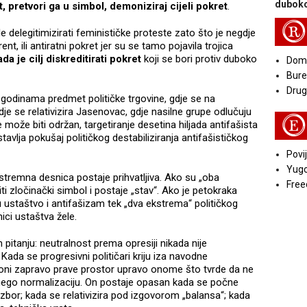
duboko
 pretvori ga u simbol, demoniziraj cijeli pokret
.
R
le delegitimizirati feminističke proteste zato što je negdje
ent, ili antiratni pokret jer su se tamo pojavila trojica
ada je cilj
diskreditirati pokret
koji se bori protiv duboko
Doma
Bure
Druga
 godinama predmet političke trgovine, gdje se na
dje se relativizira Jasenovac, gdje nasilne grupe odlučuju
E
 ne može biti održan, targetiranje desetina hiljada antifašista
tavlja pokušaj političkog destabiliziranja antifašističkog
Povij
Yugo
stremna desnica postaje prihvatljiva. Ako su „oba
Free
i zločinački simbol i postaje „stav“. Ako je petokraka
 ustaštvo i antifašizam tek „dva ekstrema“ političkog
ici ustaštva žele.
 pitanju: neutralnost prema opresiji nikada nije
 Kada se progresivni političari kriju iza navodne
 oni zapravo prave prostor upravo onome što tvrde da ne
 nego normalizaciju. On postaje opasan kada se počne
izbor; kada se relativizira pod izgovorom „balansa“; kada