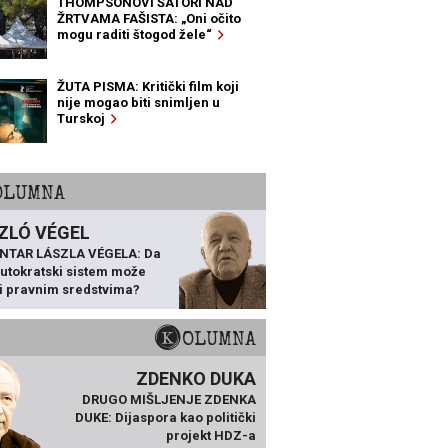
THOMPSONOVI ŠATORI NAD
ŽRTVAMA FAŠISTA: „Oni očito
mogu raditi štogod žele“
ŽUTA PISMA: Kritički film koji
nije mogao biti snimljen u
Turskoj
KOLUMNA
ZLÓ VÉGEL
NTAR LÁSZLA VÉGELA: Da
 autokratski sistem može
ti pravnim sredstvima?
KOLUMNA
ZDENKO DUKA
DRUGO MIŠLJENJE ZDENKA
DUKE: Dijaspora kao politički
projekt HDZ-a