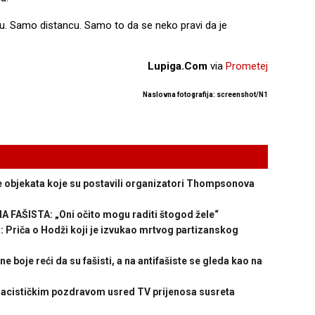
u. Samo distancu. Samo to da se neko pravi da je
Lupiga.Com
via
Prometej
Naslovna fotografija: screenshot/N1
objekata koje su postavili organizatori Thompsonova
ŠISTA: „Oni očito mogu raditi štogod žele“
riča o Hodži koji je izvukao mrtvog partizanskog
boje reći da su fašisti, a na antifašiste se gleda kao na
nacističkim pozdravom usred TV prijenosa susreta