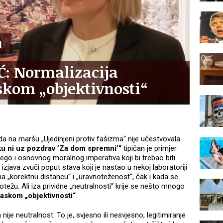
Ć: Normalizacija
kom „objektivnosti“
a na maršu „Ujedinjeni protiv fašizma“ nije učestvovala
aku ni uz pozdrav ’Za dom spremni’“
tipičan je primjer
nego i osnovnog moralnog imperativa koji bi trebao biti
java zvuči poput stava koji je nastao u nekoj laboratoriji
na „korektnu distancu“ i „uravnoteženost“, čak i kada se
otežu. Ali iza prividne „neutralnosti“ krije se nešto mnogo
askom „objektivnosti“
.
ije neutralnost. To je, svjesno ili nesvjesno, legitimiranje