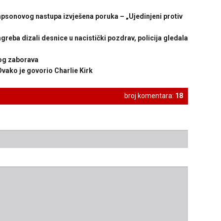
onovog nastupa izvješena poruka – „Ujedinjeni protiv
ba dizali desnice u nacistički pozdrav, policija gledala
og zaborava
ako je govorio Charlie Kirk
broj komentara:
18