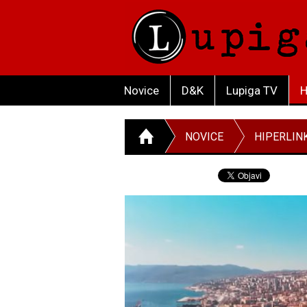
Novice
D&K
Lupiga TV
H
NOVICE
HIPERLIN