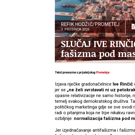
REFIK HODŽIĆ/PROMETEJ
3. PROSINCA 2025.
SLUČAJ IVE RINČI
fašizma pod mas
Tekst prenosimo s prijateljskog
Prometeja
Izjava riječke gradonačelnice
Ive Rinčić
d
jer se
„ne želi svrstavati ni uz petokr
opasne relativizacije ne samo historije, 
temelj svakog demokratskog društva. Ta iz
političkog marketinga gdje se sve svodi 
radi o pitanjima koja ne trpe nikakvu ravn
ozbiljnije:
normalizacija fašizma pod m
Jer izjednačavanje antifašizma i fašizma n