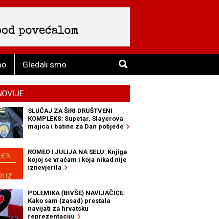
mo
Gledali smo
NOVIJE
SLUČAJ ZA ŠIRI DRUŠTVENI
KOMPLEKS: Supetar, Slayerova
majica i batine za Dan pobjede
ROMEO I JULIJA NA SELU: Knjiga
kojoj se vraćam i koja nikad nije
iznevjerila
POLEMIKA (BIVŠE) NAVIJAČICE:
Kako sam (zasad) prestala
navijati za hrvatsku
reprezentaciju