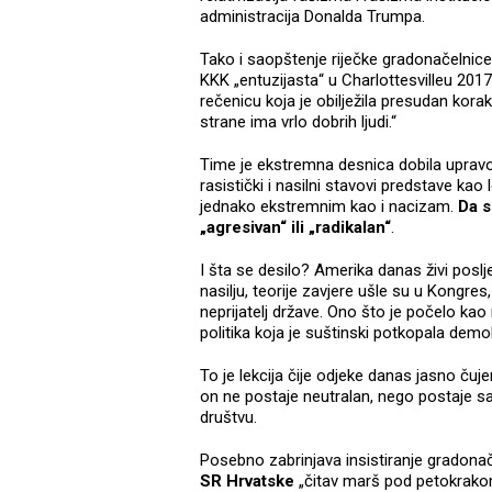
administracija Donalda Trumpa.
Tako i saopštenje riječke gradonačelnic
KKK „entuzijasta“ u Charlottesvilleu 201
rečenicu koja je obilježila presudan kor
strane ima vrlo dobrih ljudi.“
Time je ekstremna desnica dobila upravo
rasistički i nasilni stavovi predstave kao
jednako ekstremnim kao i nacizam.
Da s
„agresivan“ ili „radikalan“
.
I šta se desilo? Amerika danas živi poslj
nasilju, teorije zavjere ušle su u Kongres
neprijatelj države. Ono što je počelo kao
politika koja je suštinski potkopala dem
To je lekcija čije odjeke danas jasno čuje
on ne postaje neutralan, nego postaje sav
društvu.
Posebno zabrinjava insistiranje gradonač
SR Hrvatske
„čitav marš pod petokrakom