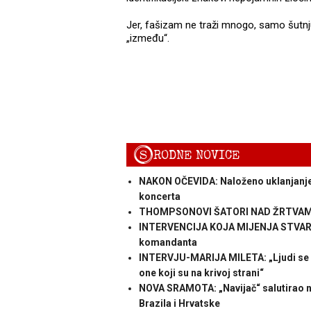
Jer, fašizam ne traži mnogo, samo šutnj
„između“.
S
RODNE NOVICE
NAKON OČEVIDA: Naloženo uklanjanje 
koncerta
THOMPSONOVI ŠATORI NAD ŽRTVAMA FA
INTERVENCIJA KOJA MIJENJA STVAR: P
komandanta
INTERVJU-MARIJA MILETA: „Ljudi se ne 
one koji su na krivoj strani“
NOVA SRAMOTA: „Navijač“ salutirao 
Brazila i Hrvatske