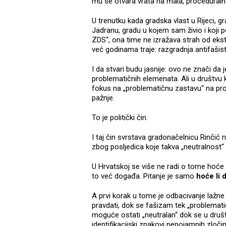
mu se otvara vrata na mala, proceduralna
U trenutku kada gradska vlast u Rijeci, gra
Jadranu, gradu u kojem sam živio i koji p
ZDS“, ona time ne izražava strah od ek
već godinama traje: razgradnja antifašist
I da stvari budu jasnije: ovo ne znači da
problematičnih elemenata. Ali u društvu
fokus na „problematičnu zastavu“ na pro
pažnje.
To je politički čin.
I taj čin svrstava gradonačelnicu Rinčić
zbog posljedica koje takva „neutralnost“ 
U Hrvatskoj se više ne radi o tome hoće l
to već događa. Pitanje je samo
hoće li d
A prvi korak u tome je odbacivanje lažne
pravdati, dok se fašizam tek „problematič
moguće ostati „neutralan“ dok se u društv
identifikacijski znakovi nepojamnih zločin