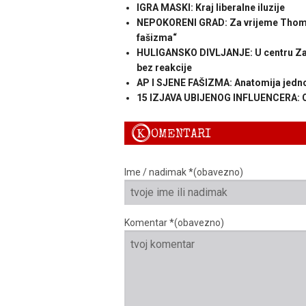
IGRA MASKI: Kraj liberalne iluzije
NEPOKORENI GRAD: Za vrijeme Thomps
fašizma“
HULIGANSKO DIVLJANJE: U centru Zagre
bez reakcije
AP I SJENE FAŠIZMA: Anatomija jedn
15 IZJAVA UBIJENOG INFLUENCERA: Ov
K
OMENTARI
Ime / nadimak *(obavezno)
Komentar *(obavezno)