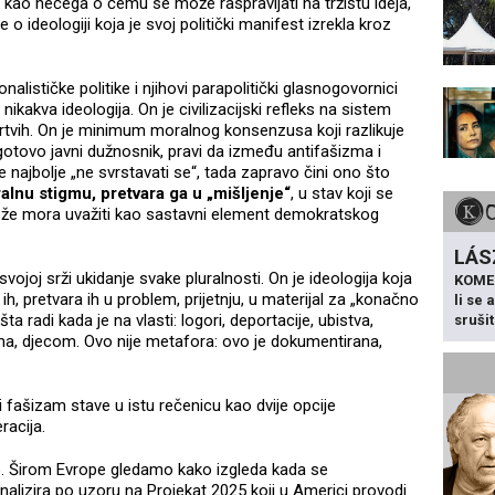
ao nečega o čemu se može raspravljati na tržištu ideja,
 ideologiji koja je svoj politički manifest izrekla kroz
lističke politike i njihovi parapolitički glasnogovornici
 nikakva ideologija. On je civilizacijski refleks na sistem
 mrtvih. On je minimum moralnog konsenzusa koji razlikuje
otovo javni dužnosnik, pravi da između antifašizma i
 je najbolje „ne svrstavati se“, tada zapravo čini ono što
alnu stigmu, pretvara ga u „mišljenje“
, u stav koji se
 tobože mora uvažiti kao sastavni element demokratskog
LÁS
svojoj srži ukidanje svake pluralnosti. On je ideologija koja
KOME
h, pretvara ih u problem, prijetnju, u materijal za „konačno
li se
ta radi kada je na vlasti: logori, deportacije, ubistva,
sruši
ma, djecom. Ovo nije metafora: ovo je dokumentirana,
 fašizam stave u istu rečenicu kao dvije opcije
racija.
o. Širom Evrope gledamo kako izgleda kada se
ionalizira po uzoru na Projekat 2025 koji u Americi provodi