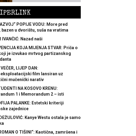
IPERLINK
AZVOJ“ POPIJE VODU: More pred
 bazen u dvorištu, suša na vratima
 IVANČIĆ: Nazad naši
ENCIJA KOJA MIJENJA STVAR: Priča o
koji je izvukao mrtvog partizanskog
danta
 VEČER, LIJEP DAN:
ksploatacijski film lansiran uz
ični mučenički narativ
TUDENTI NA KOSOVO KRENU:
ndum 1 i Memorandum 2 – isti
FIJA PALANKE: Estetski kriteriji
nske zajednice
DEŽULOVIĆ: Kanye Westu ostala je samo
ka
ROMAN O TIŠINI“: Kaotična, zamršena i