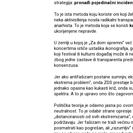
strategija:
pronađi pojedinačni incident,
To je ista metoda koju koriste oni koji že
neka aktivistkinja nosila radikalni transpar
anarhista. To je metoda koja se koristi
k
ukorijenjene nepravde.
U zemlji u kojoj je „Za dom spremni“ već
koncertima ističe ustaška ikonografija, g
koji festival ili kulturni događaj može ili
zbog jedne zastave ili transparenta preds
konsenzusa.
Jer ako antifašizam postane sumnjiv, ek
ekstrema problem“, onda ZDS prestaje bit
jednako opasna kao kukasti križ, onda su
spektra. A to je upravo ono što zagovorn
Politička teorija je odavno jasna po ovom
neutralnost. To je odabir strane opresije.
„distanciranosti od svih ekstremizama“,
podržavaju. Jer fašizam ne traži većinu
posmatrati kao pogrešan, ali „razumljiv“ 