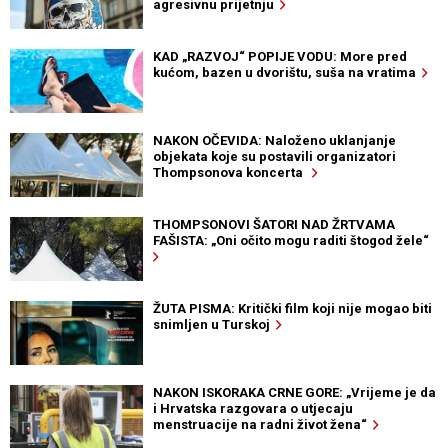
agresivnu prijetnju
KAD „RAZVOJ“ POPIJE VODU: More pred
kućom, bazen u dvorištu, suša na vratima
NAKON OČEVIDA: Naloženo uklanjanje
objekata koje su postavili organizatori
Thompsonova koncerta
THOMPSONOVI ŠATORI NAD ŽRTVAMA
FAŠISTA: „Oni očito mogu raditi štogod žele“
ŽUTA PISMA: Kritički film koji nije mogao biti
snimljen u Turskoj
NAKON ISKORAKA CRNE GORE: „Vrijeme je da
i Hrvatska razgovara o utjecaju
menstruacije na radni život žena“