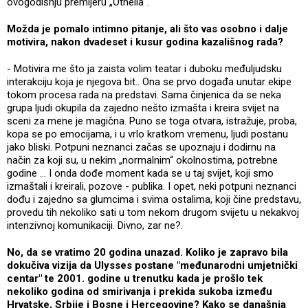
ovogodišnju premijeru „Othella“.
Možda je pomalo intimno pitanje, ali što vas osobno i dalje
motivira, nakon dvadeset i kusur godina kazališnog rada?
- Motivira me što ja zaista volim teatar i duboku međuljudsku
interakciju koja je njegova bit.. Ona se prvo događa unutar ekipe
tokom procesa rada na predstavi. Sama činjenica da se neka
grupa ljudi okupila da zajedno nešto izmašta i kreira svijet na
sceni za mene je magična. Puno se toga otvara, istražuje, proba,
kopa se po emocijama, i u vrlo kratkom vremenu, ljudi postanu
jako bliski. Potpuni neznanci začas se upoznaju i dodirnu na
način za koji su, u nekim „normalnim“ okolnostima, potrebne
godine … I onda dođe moment kada se u taj svijet, koji smo
izmaštali i kreirali, pozove - publika. I opet, neki potpuni neznanci
dođu i zajedno sa glumcima i svima ostalima, koji čine predstavu,
provedu tih nekoliko sati u tom nekom drugom svijetu u nekakvoj
intenzivnoj komunikaciji. Divno, zar ne?.
No, da se vratimo 20 godina unazad. Koliko je zapravo bila
dokučiva vizija da Ulysses postane "međunarodni umjetnički
centar" te 2001. godine u trenutku kada je prošlo tek
nekoliko godina od smirivanja i prekida sukoba između
Hrvatske, Srbije i Bosne i Hercegovine? Kako se današnja