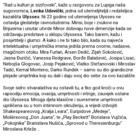
"Rad u kulturi je sizifovski", kaže u razgovoru za Lupiga naša
sugovornica,
Lenka Udovički
, jedna od utemeljiteljā i redateljica
kazališta
Ulysses
. Ni 23 godine od utemeljenja Ulysses ne
ostavlja gledatelje ravnodušnima. Mirisi, boje i zvukovi na
Brijunima i unutar utvrde Minor dobivaju nove dimenzije kada se
održavaju predstave u sklopu Ulyssesa. Tako barem, kažu i
posjetitelji i glumci. A kako i ne bi tako bilo, kada su najveća
intelektualna i umjetnička imena jedrila prema ovome, nadasve,
magičnom otoku. Mira Furlan, Arsen Dedić, Zijah Sokolović,
Jasna Đuričić, Vanessa Redgrave, Đorđe Balašević, Josipa Lisac,
Nebojša Glogovac, Josip Pejaković, Vlatko Stefanovski i Miroslav
Tadić, Kemal Monteno, Darko Rundek – samo su dio grandiozne
plejade umjetnika koji su dali i daju svoj dio sebe za ovo kazalište.
Svoje sidro stvaralaštva su ostavili tu, a tko god kroči u ovu
rapsodiju emocija, ovacija, umjetnosti i intrige, zauvijek ostane
dio Ulyssesa. Mnoga djela klasične i suvremene umjetnosti
upriličena su u tom intimnom okruženju, a vrijedi izdvojiti:
Shakespeareovog „Kralja Leara“, Euripidove „Medeje“,
Molièreovog „Don Juana“, te „Play Beckett“ Borislava Vujčića,
„Pokojnika“ Branislava Nušića, „Sprovod u Theresienburgu“
Miroslava Krleže …