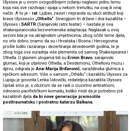
Ulysses je u svom ovogodišnjem izdanju naglasio jednu temu
koja nas sve razdvaja i spaja u nekom trenutku, na ovaj ili onaj
način. A to je -
rat
. Ljubav, zavist i nepravda su idući atributi koji
krase Ulyssesov
„Othello“
. Sinergijom tri države i dva kazališta –
Ulysses i
SARTR
(Sarajevski ratni teatar) – nastala je ova
shakespearovska bezvremenska adaptacija. Naglasak u ovoj
sezoni bila je na ukrajinskim umjetnicima, zbog očite teme djela,
no vrlo dobro znamo da su i Hrvatska i Bosna i Hercegovina
prošle ludilo razaranja i dezertiranja devedesetih godina, te je
zbog toga ova suradnja više plemenita od samog Shakespearea i
Othella. U glavnim ulogama bili su
Ermin Bravo
, sarajevski
glumac, koji je utjelovio Othella, a Desdemonu, Othellovu muzu i
djevu, odigrala je
Ana-Marija Brđanović
, varaždinska glumica s
riječkom adresom. Više o samom „Othellu“ i kazalištu Ulysses za
Lupigu je govorila Lenka Udovički, redateljica kazališta Ulysses.
Upitali smo je, s obzirom da se radi o izuzetno antiratnom,
odnosno pacifističkom komadu, koliko misli da je potrebno još
kazališnih djela
da bi nove generacije premostile
posttraumatsku i postratnu katarzu Balkana
.