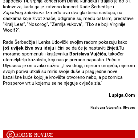
započelo 14. srpnja koncertom Darka Rundeka i trajalo je do 31.
kolovoza, kada ga je zatvorio koncert Rade Šerbedžije i
Zapadnog kolodvora
. Između ova dva glazbena nastupa, na
daskama koje život znače, odigrane su, među ostalim, predstave
"Kralj Lear", "Nosorog", "Zemlja vukova", "Tko se boji Virginije
Woolf?".
Rade Šerbedžija i Lenka Udovički svojim radom pokazuju kako
još uvijek žive ovu ideju
i čini se da će je nastaviti živjeti.Tu
moramo spomenuti i književnika
Borislava Vujčića
, također
utemeljitelja kazališta, koji nas je prerano napustio. Priču o
Ulyssesu je on ovako sažeo: „I svi drugi, mjerom umijeća, mjerom
svojih poriva utkali su miris svoje duše u prag jedne nove
kazališne kuće kojoj je krovište otvoreno nebo, a pozornica
Prosperov vrt u kojemu se ne njeguje cvijeće zla.“
Lupiga.Com
Naslovna fotografija: Ulysses
S
RODNE NOVICE