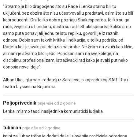
"Stvarno je bilo dragocjeno što su Rade i Lenka stalno bili tu
uključeni, bez obzira što nisu učestvovali u predstavi, osim što su bili
koproducenti. Oni toliko dobro poznaju Shakespearea, toliko su ga
radili, živjeli su u Londonu, dosta su radili Shakespearea, koliko smo
samo puta ponavljali jednu te istu repliku, govorili je iz raznih
odnosa. Dobio sam takvih kritika i indikacija, a toliku podršku od
Radeta koji je svaki put dolazio na probe. Ne želim da zvuči kao kliše,
ali nam je stvarno bilo lijepo. Ponosan sam na sve kolege, na
disciplinu, profesionalizam, istraživački rad kako je svaki put neko
donosio nove ideje".
Alban Ukaj, glumac i redatelj iz Sarajeva, o koprodukciji SARTR-a i
teatra Ulysses na Brijunima
Poljoprivednik
prije više od 2 godine
Lenka ,mismo taoci nasljednika komunisticki ludjaka.
tubaron
prije više od 2 godine
istini za ljubav trëba je dodati da je i slovënija proživjela određena