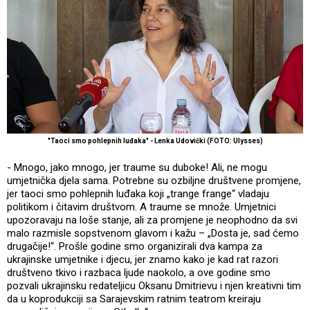
"Taoci smo pohlepnih luđaka" - Lenka Udovički (FOTO: Ulysses)
- Mnogo, jako mnogo, jer traume su duboke! Ali, ne mogu
umjetnička djela sama. Potrebne su ozbiljne društvene promjene,
jer taoci smo pohlepnih luđaka koji „trange frange“ vladaju
politikom i čitavim društvom. A traume se množe. Umjetnici
upozoravaju na loše stanje, ali za promjene je neophodno da svi
malo razmisle sopstvenom glavom i kažu – „Dosta je, sad ćemo
drugačije!“. Prošle godine smo organizirali dva kampa za
ukrajinske umjetnike i djecu, jer znamo kako je kad rat razori
društveno tkivo i razbaca ljude naokolo, a ove godine smo
pozvali ukrajinsku redateljicu Oksanu Dmitrievu i njen kreativni tim
da u koprodukciji sa Sarajevskim ratnim teatrom kreiraju