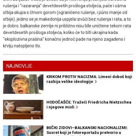
rušenja i "razaranja" devetdesetih prošloga stoljeća, pače i sāma
sṙbija skupa s čṙnom gorom (ograničeno rušenje, i půno manje od
sṙbije). jedino se je makedonija uspjela izvůći bez rušenja i rata, a to
je dobro. balkanske zemlje ni približno nisu bīle uničtene tekom rata
devetdesetih prošloga stoljeća, koliko će to bīti ukrajina kada
"eksplozivna prašina" konačno jednoč pade na njeno zagađeno i
kṙvlju natopljeno tlo.
NAJNOVIJE
KRIKOM PROTIV NACIZMA: Limeni doboš koji
razbija velike ideologije
HODOČAŠĆE: Tražeći Friedricha Nietzschea
i njegove misli
BEČKI ZIDOVI–BALKANSKI NACIONALIZMI:
Susret koji je fotoreportažu pretvorio u