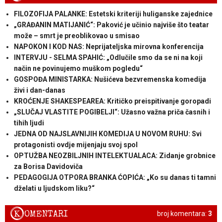
FILOZOFIJA PALANKE: Estetski kriteriji huliganske zajednice
„GRAĐANIN MATIJANIĆ“: Paković je učinio najviše što teatar
može – smrt je preoblikovao u smisao
NAPOKON I KOD NAS: Neprijateljska mirovna konferencija
INTERVJU - SELMA SPAHIĆ: „Odlučile smo da se ni na koji
način ne povinujemo muškom pogledu“
GOSPOĐA MINISTARKA: Nušićeva bezvremenska komedija
živi i dan-danas
KROĆENJE SHAKESPEAREA: Kritičko preispitivanje goropadi
„SLUČAJ VLASTITE POGIBELJI“: Užasno važna priča časnih i
tihih ljudi
JEDNA OD NAJSLAVNIJIH KOMEDIJA U NOVOM RUHU: Svi
protagonisti ovdje mijenjaju svoj spol
OPTUŽBA NEOZBILJNIH INTELEKTUALACA: Zidanje grobnice
za Borisa Davidoviča
PEDAGOGIJA OTPORA BRANKA ĆOPIĆA: „Ko su danas ti tamni
dželati u ljudskom liku?“
K
OMENTARI
broj komentara:
3