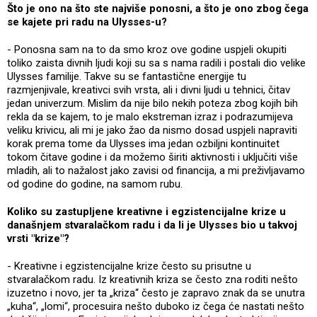
Što je ono na što ste najviše ponosni, a što je ono zbog čega
se kajete pri radu na Ulysses-u?
- Ponosna sam na to da smo kroz ove godine uspjeli okupiti
toliko zaista divnih ljudi koji su sa s nama radili i postali dio velike
Ulysses familije. Takve su se fantastične energije tu
razmjenjivale, kreativci svih vrsta, ali i divni ljudi u tehnici, čitav
jedan univerzum. Mislim da nije bilo nekih poteza zbog kojih bih
rekla da se kajem, to je malo ekstreman izraz i podrazumijeva
veliku krivicu, ali mi je jako žao da nismo dosad uspjeli napraviti
korak prema tome da Ulysses ima jedan ozbiljni kontinuitet
tokom čitave godine i da možemo širiti aktivnosti i uključiti više
mladih, ali to nažalost jako zavisi od financija, a mi preživljavamo
od godine do godine, na samom rubu.
Koliko su zastupljene kreativne i egzistencijalne krize u
današnjem stvaralačkom radu i da li je Ulysses bio u takvoj
vrsti "krize"?
- Kreativne i egzistencijalne krize često su prisutne u
stvaralačkom radu. Iz kreativnih kriza se često zna roditi nešto
izuzetno i novo, jer ta „kriza“ često je zapravo znak da se unutra
„kuha“, „lomi“, procesuira nešto duboko iz čega će nastati nešto