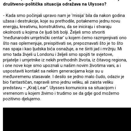
društveno-politička situacija odražava na Ulysses?
- Kada smo počinjali upravo nam je 'misija' bila da nakon godina
užasa i destrukcije, koje su prethodile, potaknemo jednu novu
energiju, kreativnu, konstruktivnu, da se iniciraju i stvaraju
okolnosti u kojima će ljudi biti bolji. Željeli smo stvoriti
'međunarodni umjetnički centar' u kojem ćemo razmjenjivati ono
što nas oplemenjuje, preispitivati se, prepoznavati što je to što
nas spaja i kao ljudska bića osnažuje, a ne širiti jad i mržnju. Mi
smo tada živjeli u Londonu i željeli smo spojiti te svjetove,
prijatelje i umjetnike iz nekih prethodnih života, iz čitavog regiona,
i one nove koje smo upoznali u našim novim životima vani, a i
uspostaviti kontakt sa nekim generacijama koje su u
međuvremenu stasavale. I desilo se jedno malo čudo, odaziv je
bio fantastičan, napravili smo jednu veliku, ali zaista veliku
predstavu – „Kralj Lear“. Ulysses komunicira sa situacijom i
vremenom u kojem živimo i trudimo se da gdje god možemo
pozitivno djelujemo.