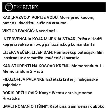
H
IPERLINK
KAD „RAZVOJ“ POPIJE VODU: More pred kućom,
bazen u dvorištu, suša na vratima
VIKTOR IVANČIĆ: Nazad naši
INTERVENCIJA KOJA MIJENJA STVAR: Priča o Hodži
koji je izvukao mrtvog partizanskog komandanta
LIJEPA VEČER, LIJEP DAN: Homoseksploatacijski film
lansiran uz dramatični mučenički narativ
KAD STUDENTI NA KOSOVO KRENU: Memorandum 1 i
Memorandum 2 – isti
FILOZOFIJA PALANKE: Estetski kriteriji huliganske
zajednice
BORIS DEŽULOVIĆ: Kanye Westu ostala je samo
Hrvatska
„MALI ROMAN O TIŠINI“: Kaotična, zamršena i duboko