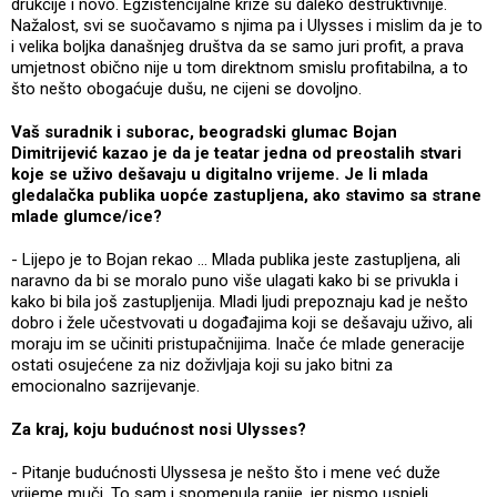
drukčije i novo. Egzistencijalne krize su daleko destruktivnije.
Nažalost, svi se suočavamo s njima pa i Ulysses i mislim da je to
i velika boljka današnjeg društva da se samo juri profit, a prava
umjetnost obično nije u tom direktnom smislu profitabilna, a to
što nešto obogaćuje dušu, ne cijeni se dovoljno.
Vaš suradnik i suborac, beogradski glumac Bojan
Dimitrijević kazao je da je teatar jedna od preostalih stvari
koje se uživo dešavaju u digitalno vrijeme. Je li mlada
gledalačka publika uopće zastupljena, ako stavimo sa strane
mlade glumce/ice?
- Lijepo je to Bojan rekao … Mlada publika jeste zastupljena, ali
naravno da bi se moralo puno više ulagati kako bi se privukla i
kako bi bila još zastupljenija. Mladi ljudi prepoznaju kad je nešto
dobro i žele učestvovati u događajima koji se dešavaju uživo, ali
moraju im se učiniti pristupačnijima. Inače će mlade generacije
ostati osujećene za niz doživljaja koji su jako bitni za
emocionalno sazrijevanje.
Za kraj, koju budućnost nosi Ulysses?
- Pitanje budućnosti Ulyssesa je nešto što i mene već duže
vrijeme muči. To sam i spomenula ranije, jer nismo uspjeli