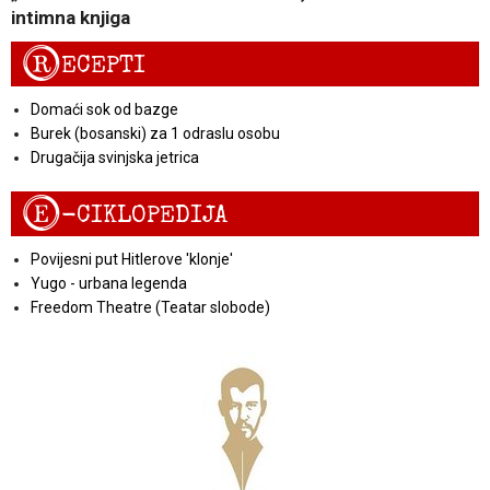
intimna knjiga
R
ECEPTI
Domaći sok od bazge
Burek (bosanski) za 1 odraslu osobu
Drugačija svinjska jetrica
E
-CIKLOPEDIJA
Povijesni put Hitlerove 'klonje'
Yugo - urbana legenda
Freedom Theatre (Teatar slobode)