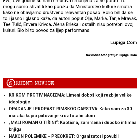
Evo, ove godine su nam sredstva smanjena za 30 posto. To
mogu samo shvatiti kao poruku da Ministarstvo kulture smatra
kako ne obavljamo društveno relevantan posao. Volio bih da se
to i jasno i glasno kaže, da autori poput Olje, Marka, Tanje Mravak,
Tee Tulić, Envera Krivca, Alena Brleka i ostalih nisu potrebni ovoj
kulturi. Bio bi to povod za lijep performans.
Lupiga.Com
Naslovna fotografija: Lupiga.Com
S
RODNE NOVICE
KRIKOM PROTIV NACIZMA: Limeni doboš koji razbija velike
ideologije
OPADANJE I PROPAST RIMSKOG CARSTVA: Kako sam za 30
maraka kupio putovanje kroz totalni slom
„MALI ROMAN O TIŠINI“: Kaotična, zamršena i duboko intimna
knjiga
NAKON POLEMIKE – PREOKRET: Organizatori povukli