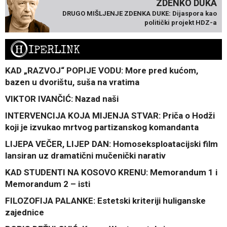
ZDENKO DUKA
DRUGO MIŠLJENJE ZDENKA DUKE: Dijaspora kao
politički projekt HDZ-a
H
IPERLINK
KAD „RAZVOJ“ POPIJE VODU: More pred kućom,
bazen u dvorištu, suša na vratima
VIKTOR IVANČIĆ: Nazad naši
INTERVENCIJA KOJA MIJENJA STVAR: Priča o Hodži
koji je izvukao mrtvog partizanskog komandanta
LIJEPA VEČER, LIJEP DAN: Homoseksploatacijski film
lansiran uz dramatični mučenički narativ
KAD STUDENTI NA KOSOVO KRENU: Memorandum 1 i
Memorandum 2 – isti
FILOZOFIJA PALANKE: Estetski kriteriji huliganske
zajednice