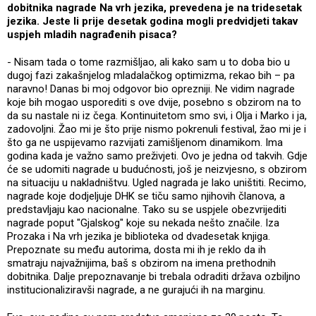
dobitnika nagrade Na vrh jezika, prevedena je na tridesetak
jezika. Jeste li prije desetak godina mogli predvidjeti takav
uspjeh mladih nagrađenih pisaca?
- Nisam tada o tome razmišljao, ali kako sam u to doba bio u
dugoj fazi zakašnjelog mladalačkog optimizma, rekao bih – pa
naravno! Danas bi moj odgovor bio oprezniji. Ne vidim nagrade
koje bih mogao usporediti s ove dvije, posebno s obzirom na to
da su nastale ni iz čega. Kontinuitetom smo svi, i Olja i Marko i ja,
zadovoljni. Žao mi je što prije nismo pokrenuli festival, žao mi je i
što ga ne uspijevamo razvijati zamišljenom dinamikom. Ima
godina kada je važno samo preživjeti. Ovo je jedna od takvih. Gdje
će se udomiti nagrade u budućnosti, još je neizvjesno, s obzirom
na situaciju u nakladništvu. Ugled nagrada je lako uništiti. Recimo,
nagrade koje dodjeljuje DHK se tiču samo njihovih članova, a
predstavljaju kao nacionalne. Tako su se uspjele obezvrijediti
nagrade poput "Gjalskog" koje su nekada nešto značile. Iza
Prozaka i Na vrh jezika je biblioteka od dvadesetak knjiga.
Prepoznate su među autorima, dosta mi ih je reklo da ih
smatraju najvažnijima, baš s obzirom na imena prethodnih
dobitnika. Dalje prepoznavanje bi trebala odraditi država ozbiljno
institucionaliziravši nagrade, a ne gurajući ih na marginu.