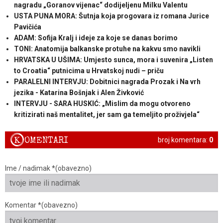
nagradu „Goranov vijenac“ dodijeljenu Milku Valentu
USTA PUNA MORA: Šutnja koja progovara iz romana Jurice
Pavičića
ADAM: Sofija Kralj i ideje za koje se danas borimo
TONI: Anatomija balkanske protuhe na kakvu smo navikli
HRVATSKA U UŠIMA: Umjesto sunca, mora i suvenira „Listen
to Croatia“ putnicima u Hrvatskoj nudi – priču
PARALELNI INTERVJU: Dobitnici nagrada Prozak i Na vrh
jezika - Katarina Bošnjak i Alen Živković
INTERVJU - SARA HUSKIĆ: „Mislim da mogu otvoreno
kritizirati naš mentalitet, jer sam ga temeljito proživjela“
K
OMENTARI
broj komentara:
0
Ime / nadimak *(obavezno)
Komentar *(obavezno)