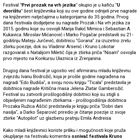
Festival
"Prvi prozak na vrh jezika"
okupio je u kafiću
"U
dvorištu"
šest književnika koji su ove godine odnijeli prve nagrade
na književnim natječajima u kategorijama do 35 godina. Prvog
dana festivala dodijeljene su nagrade Prozak i Na vrh jezika za
2015. godinu koje su osvojili Marija Rakić Mimica i Sebastian A.
Kukavica. Miroslav Mićanović i Marko Pogačar predstavili su 21-
godišnju Mateju Jurčević, dobitnicu "Gorana" za izuzetno zrelu
zbirku poezije, dok su Vladimir Arsenić i Kruno Lokotar
razgovarali s Natalijom Miletić čija je zbirka priča "Nisam" osvojila
prvo mjesto na Konkursu Ulaznica iz Zrenjanina.
Drugog dana festival je ugostio već afirmiranu mladu književnu
zvijezdu Ivanu Bodrožić, koja je prošle godine nagrađena na
nagradi "Edo Budiša", a svoju novu knjigu "Ticala" predstavila je
dobitnica nagrade Kritična masa Jelena Zlatar Gamberožić.
Festival su zatvorili prošlogodišnji dobitnici koji su stigli s
objavljenim nagrađenim zbirkama - prošlogodišnja dobitnica
Prozaka Ružica Aščić predstavila je knjigu priča "Dobri dani
nasilja", a Darko Šeparović priredio je čitanje poezije iz svoje
zbirke "Autopilot" uz glazbenu pratnju Emila Andreisa.
Kako mladi književnici koriste priliku i mogućnosti koje pruža
okupljanje na festivalu komentira
osnivač festivala Kruno