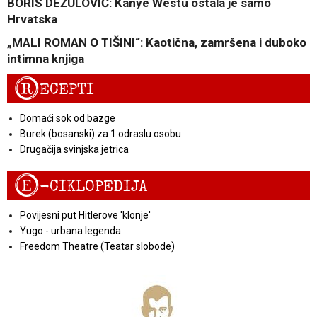
BORIS DEŽULOVIĆ: Kanye Westu ostala je samo
Hrvatska
„MALI ROMAN O TIŠINI“: Kaotična, zamršena i duboko
intimna knjiga
R
ECEPTI
Domaći sok od bazge
Burek (bosanski) za 1 odraslu osobu
Drugačija svinjska jetrica
E
-CIKLOPEDIJA
Povijesni put Hitlerove 'klonje'
Yugo - urbana legenda
Freedom Theatre (Teatar slobode)