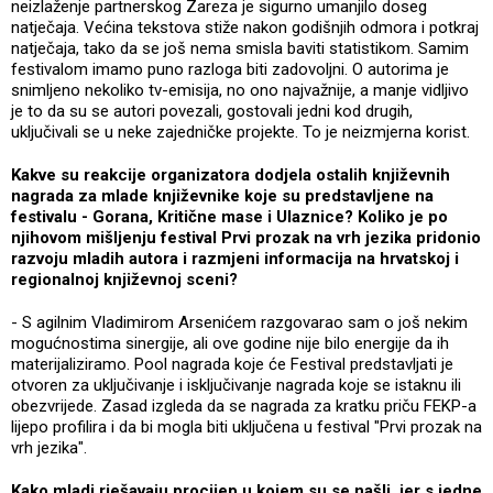
neizlaženje partnerskog Zareza je sigurno umanjilo doseg
natječaja. Većina tekstova stiže nakon godišnjih odmora i potkraj
natječaja, tako da se još nema smisla baviti statistikom. Samim
festivalom imamo puno razloga biti zadovoljni. O autorima je
snimljeno nekoliko tv-emisija, no ono najvažnije, a manje vidljivo
je to da su se autori povezali, gostovali jedni kod drugih,
uključivali se u neke zajedničke projekte. To je neizmjerna korist.
Kakve su reakcije organizatora dodjela ostalih književnih
nagrada za mlade književnike koje su predstavljene na
festivalu - Gorana, Kritične mase i Ulaznice? Koliko je po
njihovom mišljenju festival Prvi prozak na vrh jezika pridonio
razvoju mladih autora i razmjeni informacija na hrvatskoj i
regionalnoj književnoj sceni?
- S agilnim Vladimirom Arsenićem razgovarao sam o još nekim
mogućnostima sinergije, ali ove godine nije bilo energije da ih
materijaliziramo. Pool nagrada koje će Festival predstavljati je
otvoren za uključivanje i isključivanje nagrada koje se istaknu ili
obezvrijede. Zasad izgleda da se nagrada za kratku priču FEKP-a
lijepo profilira i da bi mogla biti uključena u festival "Prvi prozak na
vrh jezika".
Kako mladi rješavaju procijep u kojem su se našli, jer s jedne