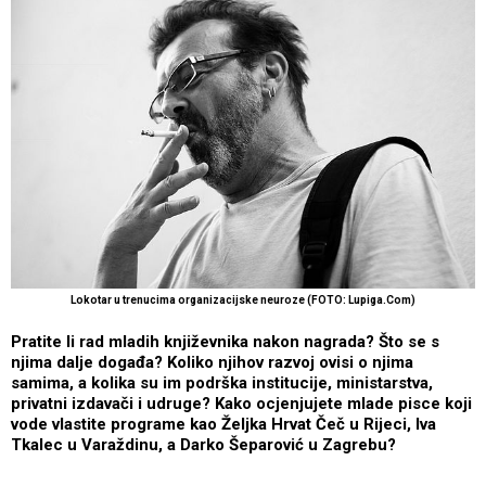
Lokotar u trenucima organizacijske neuroze (FOTO: Lupiga.Com)
Pratite li rad mladih književnika nakon nagrada? Što se s
njima dalje događa? Koliko njihov razvoj ovisi o njima
samima, a kolika su im podrška institucije, ministarstva,
privatni izdavači i udruge? Kako ocjenjujete mlade pisce koji
vode vlastite programe kao Željka Hrvat Čeč u Rijeci, Iva
Tkalec u Varaždinu, a Darko Šeparović u Zagrebu?