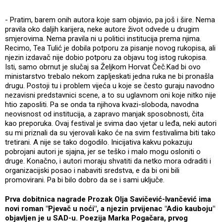
- Pratim, barem onih autora koje sam objavio, pa još i šire. Nema
pravila oko daljih karijera, neke autore život odvede u drugim
smjerovima. Nema pravila ni u politici institucija prema njima.
Recimo, Tea Tulić je dobila potporu za pisanje novog rukopisa, ali
njezin izdavač nije dobio potporu za objavu tog istog rukopisa.
Isti, samo obrnut je slučaj sa Željkom Horvat Čeč.Kad bi ovo
ministarstvo trebalo nekom zapljeskati jedna ruka ne bi pronašla
drugu. Postoji tu i problem vijeća u koje se često guraju navodno
nezavisni predstavnici scene, a to su uglavnom oni koje nitko nije
htio zaposliti. Pa se onda ta njihova kvazi-sloboda, navodna
neovisnost od institucija, a zapravo manjak sposobnosti, čita
kao preporuka. Ovaj festival je svima dao vjetar u leđa, neki autori
su mi priznali da su vjerovali kako će na svim festivalima biti tako
tretirani. A nije se tako dogodilo. Inicijativa kakvu pokazuju
pobrojani autori je sjajna, jer se teško i malo mogu osloniti o
druge. Konačno, i autori moraju shvatiti da netko mora odraditi i
organizacijski posao i nabaviti sredstva, e da bi oni bili
promovirani. Pa bi bilo dobro da se i sami uključe.
Prva dobitnica nagrade Prozak Olja Savičević-Ivančević ima
novi roman "Pjevač u noći", a njezin prvijenac "Adio kauboju"
objavljen je u SAD-u. Poezija Marka Pogačara, prvog