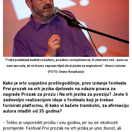
"Treba podebljati budžet za kulturu, posebno za književnost, ili otvoreno reći - puna su
nam vas usta, ali mi bismo zapravo htjeli da vi pišete na engleskom" -
Kruno Lokotar
(FOTO: Davor Konjikušić)
Kako je vrlo uspješno prošlogodišnje, prvo izdanje festivala
Prvi prozak na vrh jezika djelovalo na odaziv pisaca za
nagrade Prozak za prozu i Na vrh jezika za poeziju? Jeste li
zadovoljni realizacijom ideje o festivalu koji je trebao
formirati platformu, ili kako vi kažete trambolin, za afirmaciju
autora mlađih od 35 godina?
- Teško je usporediti prošlu i ovu godinu, jer su se okolnosti
promijenile. Festival Prvi prozak na vrh jezika je unio živost, ali