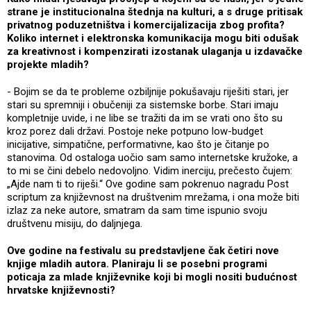
strane je institucionalna štednja na kulturi, a s druge pritisak
privatnog poduzetništva i komercijalizacija zbog profita?
Koliko internet i elektronska komunikacija mogu biti odušak
za kreativnost i kompenzirati izostanak ulaganja u izdavačke
projekte mladih?
- Bojim se da te probleme ozbiljnije pokušavaju riješiti stari, jer
stari su spremniji i obučeniji za sistemske borbe. Stari imaju
kompletnije uvide, i ne libe se tražiti da im se vrati ono što su
kroz porez dali državi. Postoje neke potpuno low-budget
inicijative, simpatične, performativne, kao što je čitanje po
stanovima. Od ostaloga uočio sam samo internetske kružoke, a
to mi se čini debelo nedovoljno. Vidim inerciju, prečesto čujem:
„Ajde nam ti to riješi.“ Ove godine sam pokrenuo nagradu Post
scriptum za književnost na društvenim mrežama, i ona može biti
izlaz za neke autore, smatram da sam time ispunio svoju
društvenu misiju, do daljnjega.
Ove godine na festivalu su predstavljene čak četiri nove
knjige mladih autora. Planiraju li se posebni programi
poticaja za mlade književnike koji bi mogli nositi budućnost
hrvatske književnosti?