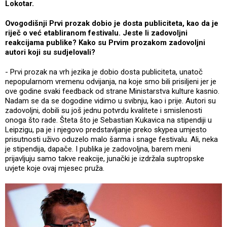
Lokotar.
Ovogodišnji Prvi prozak dobio je dosta publiciteta, kao da je
riječ o već etabliranom festivalu. Jeste li zadovoljni
reakcijama publike? Kako su Prvim prozakom zadovoljni
autori koji su sudjelovali?
- Prvi prozak na vrh jezika je dobio dosta publiciteta, unatoč
nepopularnom vremenu odvijanja, na koje smo bili prisiljeni jer je
ove godine svaki feedback od strane Ministarstva kulture kasnio.
Nadam se da se dogodine vidimo u svibnju, kao i prije. Autori su
zadovoljni, dobili su još jednu potvrdu kvalitete i smislenosti
onoga što rade. Šteta što je Sebastian Kukavica na stipendiji u
Leipzigu, pa je i njegovo predstavljanje preko skypea umjesto
prisutnosti uživo oduzelo malo šarma i snage festivalu. Ali, neka
je stipendija, dapače. I publika je zadovoljna, barem meni
prijavljuju samo takve reakcije, junački je izdržala suptropske
uvjete koje ovaj mjesec pruža.