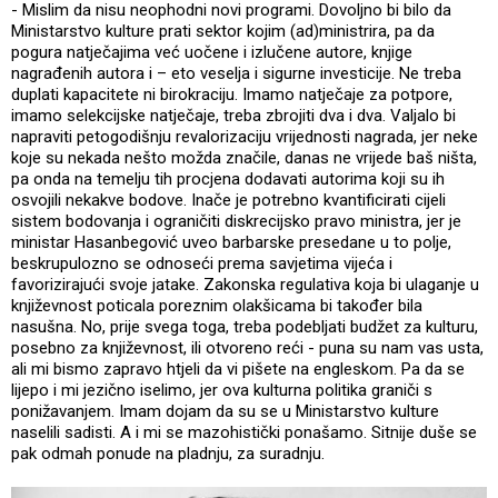
- Mislim da nisu neophodni novi programi. Dovoljno bi bilo da
Ministarstvo kulture prati sektor kojim (ad)ministrira, pa da
pogura natječajima već uočene i izlučene autore, knjige
nagrađenih autora i – eto veselja i sigurne investicije. Ne treba
duplati kapacitete ni birokraciju. Imamo natječaje za potpore,
imamo selekcijske natječaje, treba zbrojiti dva i dva. Valjalo bi
napraviti petogodišnju revalorizaciju vrijednosti nagrada, jer neke
koje su nekada nešto možda značile, danas ne vrijede baš ništa,
pa onda na temelju tih procjena dodavati autorima koji su ih
osvojili nekakve bodove. Inače je potrebno kvantificirati cijeli
sistem bodovanja i ograničiti diskrecijsko pravo ministra, jer je
ministar Hasanbegović uveo barbarske presedane u to polje,
beskrupulozno se odnoseći prema savjetima vijeća i
favorizirajući svoje jatake. Zakonska regulativa koja bi ulaganje u
književnost poticala poreznim olakšicama bi također bila
nasušna. No, prije svega toga, treba podebljati budžet za kulturu,
posebno za književnost, ili otvoreno reći - puna su nam vas usta,
ali mi bismo zapravo htjeli da vi pišete na engleskom. Pa da se
lijepo i mi jezično iselimo, jer ova kulturna politika graniči s
ponižavanjem. Imam dojam da su se u Ministarstvo kulture
naselili sadisti. A i mi se mazohistički ponašamo. Sitnije duše se
pak odmah ponude na pladnju, za suradnju.