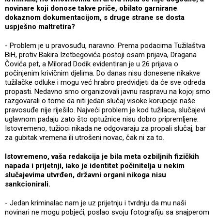
novinare koji donose takve priče, obilato garnirane
dokaznom dokumentacijom, s druge strane se dosta
uspješno maltretira?
- Problem je u pravosuđu, naravno. Prema podacima Tužilaštva
BiH, protiv Bakira Izetbegovića postoji osam prijava, Dragana
Čovića pet, a Milorad Dodik evidentiran je u 26 prijava o
počinjenim krivičnim djelima. Do danas nisu donesene nikakve
tužilačke odluke i mogu već hrabro predvidjeti da će sve odreda
propasti. Nedavno smo organizovali javnu raspravu na kojoj smo
razgovarali o tome da niti jedan slučaj visoke korupcije naše
pravosuđe nije riješilo. Najveći problem je kod tužilaca, slučajevi
uglavnom padaju zato što optužnice nisu dobro pripremljene.
Istovremeno, tužioci nikada ne odgovaraju za propali slučaj, bar
za gubitak vremena ili utrošeni novac, čak ni za to.
Istovremeno, vaša redakcija je bila meta ozbiljnih fizičkih
napada i prijetnji, iako je identitet počinitelja u nekim
slučajevima utvrđen, državni organi nikoga nisu
sankcionirali.
- Jedan kriminalac nam je uz prijetnju i tvrdnju da mu naši
novinari ne mogu pobjeći, poslao svoju fotografiju sa snajperom