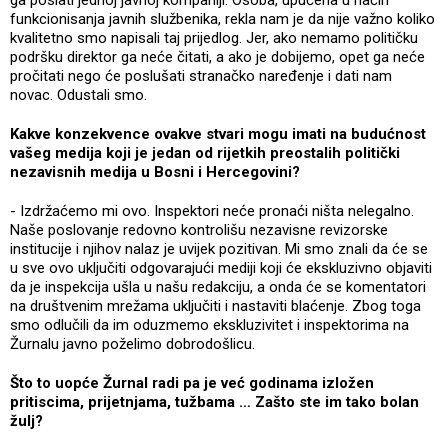
funkcionisanja javnih službenika, rekla nam je da nije važno koliko
kvalitetno smo napisali taj prijedlog. Jer, ako nemamo političku
podršku direktor ga neće čitati, a ako je dobijemo, opet ga neće
pročitati nego će poslušati stranačko naređenje i dati nam
novac. Odustali smo.
Kakve konzekvence ovakve stvari mogu imati na budućnost
vašeg medija koji je jedan od rijetkih preostalih politički
nezavisnih medija u Bosni i Hercegovini?
- Izdržaćemo mi ovo. Inspektori neće pronaći ništa nelegalno.
Naše poslovanje redovno kontrolišu nezavisne revizorske
institucije i njihov nalaz je uvijek pozitivan. Mi smo znali da će se
u sve ovo uključiti odgovarajući mediji koji će ekskluzivno objaviti
da je inspekcija ušla u našu redakciju, a onda će se komentatori
na društvenim mrežama uključiti i nastaviti blaćenje. Zbog toga
smo odlučili da im oduzmemo ekskluzivitet i inspektorima na
Žurnalu javno poželimo dobrodošlicu.
Što to uopće Žurnal radi pa je već godinama izložen
pritiscima, prijetnjama, tužbama … Zašto ste im tako bolan
žulj?