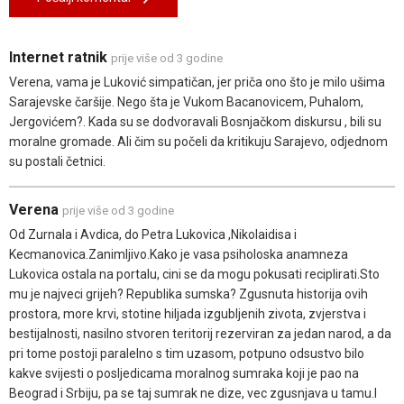
Internet ratnik
prije više od 3 godine
Verena, vama je Luković simpatičan, jer priča ono što je milo ušima
Sarajevske čaršije. Nego šta je Vukom Bacanovicem, Puhalom,
Jergovićem?. Kada su se dodvoravali Bosnjačkom diskursu , bili su
moralne gromade. Ali čim su počeli da kritikuju Sarajevo, odjednom
su postali četnici.
Verena
prije više od 3 godine
Od Zurnala i Avdica, do Petra Lukovica ,Nikolaidisa i
Kecmanovica.Zanimljivo.Kako je vasa psiholoska anamneza
Lukovica ostala na portalu, cini se da mogu pokusati reciplirati.Sto
mu je najveci grijeh? Republika sumska? Zgusnuta historija ovih
prostora, more krvi, stotine hiljada izgubljenih zivota, zvjerstva i
bestijalnosti, nasilno stvoren teritorij rezerviran za jedan narod, a da
pri tome postoji paralelno s tim uzasom, potpuno odsustvo bilo
kakve svijesti o posljedicama moralnog sumraka koji je pao na
Beograd i Srbiju, pa se taj sumrak ne dize, vec zgusnjava u tamu.I