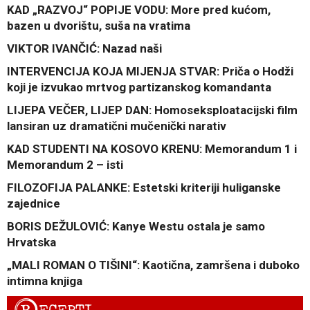
KAD „RAZVOJ“ POPIJE VODU: More pred kućom,
bazen u dvorištu, suša na vratima
VIKTOR IVANČIĆ: Nazad naši
INTERVENCIJA KOJA MIJENJA STVAR: Priča o Hodži
koji je izvukao mrtvog partizanskog komandanta
LIJEPA VEČER, LIJEP DAN: Homoseksploatacijski film
lansiran uz dramatični mučenički narativ
KAD STUDENTI NA KOSOVO KRENU: Memorandum 1 i
Memorandum 2 – isti
FILOZOFIJA PALANKE: Estetski kriteriji huliganske
zajednice
BORIS DEŽULOVIĆ: Kanye Westu ostala je samo
Hrvatska
„MALI ROMAN O TIŠINI“: Kaotična, zamršena i duboko
intimna knjiga