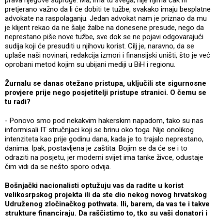
pretjerano važno da li će dobiti te tužbe, svakako imaju besplatne
advokate na raspolaganju. Jedan advokat nam je priznao da mu
je klijent rekao da ne šalje žalbe na donesene presude, nego da
neprestano piše nove tužbe, sve dok se ne pojavi odgovarajući
sudija koji će presuditi u njihovu korist. Cilj je, naravno, da se
uplaše naši novinari, redakcija izmori i finansijski uništi, što je već
oprobani metod kojim su ubijani mediji u BiH i regionu.
Žurnalu se danas otežano pristupa, uključili ste sigurnosne
provjere prije nego posjetitelji pristupe stranici. O čemu se
tu radi?
- Ponovo smo pod nekakvim hakerskim napadom, tako su nas
informisali IT stručnjaci koji se brinu oko toga. Nije onolikog
intenziteta kao prije godinu dana, kada je to trajalo neprestano,
danima. Ipak, postavljena je zaštita. Bojim se da će se i to
odraziti na posjetu, jer moderni svijet ima tanke živce, odustaje
čim vidi da se nešto sporo odvija.
Bošnjački nacionalisti optužuju vas da radite u korist
velikosrpskog projekta ili da ste dio nekog novog hrvatskog
Udruženog zločinačkog pothvata. Ili, barem, da vas te i takve
strukture financiraju. Da raščistimo to, tko su vaši donatori i