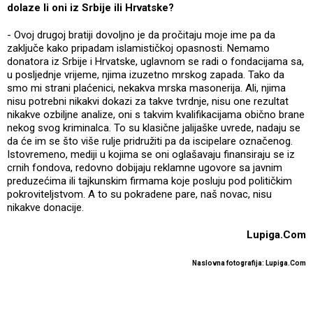
dolaze li oni iz Srbije ili Hrvatske?
- Ovoj drugoj bratiji dovoljno je da pročitaju moje ime pa da
zaključe kako pripadam islamističkoj opasnosti. Nemamo
donatora iz Srbije i Hrvatske, uglavnom se radi o fondacijama sa,
u posljednje vrijeme, njima izuzetno mrskog zapada. Tako da
smo mi strani plaćenici, nekakva mrska masonerija. Ali, njima
nisu potrebni nikakvi dokazi za takve tvrdnje, nisu one rezultat
nikakve ozbiljne analize, oni s takvim kvalifikacijama obično brane
nekog svog kriminalca. To su klasične jalijaške uvrede, nadaju se
da će im se što više rulje pridružiti pa da iscipelare označenog.
Istovremeno, mediji u kojima se oni oglašavaju finansiraju se iz
crnih fondova, redovno dobijaju reklamne ugovore sa javnim
preduzećima ili tajkunskim firmama koje posluju pod političkim
pokroviteljstvom. A to su pokradene pare, naš novac, nisu
nikakve donacije.
Lupiga.Com
Naslovna fotografija: Lupiga.Com