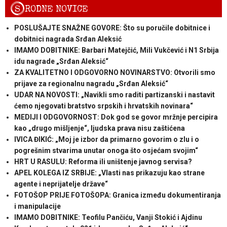
S
RODNE NOVICE
POSLUŠAJTE SNAŽNE GOVORE: Što su poručile dobitnice i
dobitnici nagrada Srđan Aleksić
IMAMO DOBITNIKE: Barbari Matejčić, Mili Vukčević i N1 Srbija
idu nagrade „Srđan Aleksić“
ZA KVALITETNO I ODGOVORNO NOVINARSTVO: Otvorili smo
prijave za regionalnu nagradu „Srđan Aleksić“
UDAR NA NOVOSTI: „Navikli smo raditi partizanski i nastavit
ćemo njegovati bratstvo srpskih i hrvatskih novinara“
MEDIJI I ODGOVORNOST: Dok god se govor mržnje percipira
kao „drugo mišljenje“, ljudska prava nisu zaštićena
IVICA ĐIKIĆ: „Moj je izbor da primarno govorim o zlu i o
pogrešnim stvarima unutar onoga što osjećam svojim“
HRT U RASULU: Reforma ili uništenje javnog servisa?
APEL KOLEGA IZ SRBIJE: „Vlasti nas prikazuju kao strane
agente i neprijatelje države“
FOTOŠOP PRIJE FOTOŠOPA: Granica između dokumentiranja
i manipulacije
IMAMO DOBITNIKE: Teofilu Pančiću, Vanji Stokić i Ajdinu