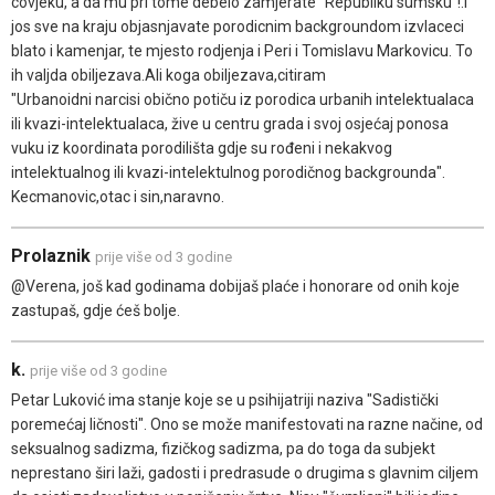
covjeku, a da mu pri tome debelo zamjerate "Republiku sumsku"!.I
jos sve na kraju objasnjavate porodicnim backgroundom izvlaceci
blato i kamenjar, te mjesto rodjenja i Peri i Tomislavu Markovicu. To
ih valjda obiljezava.Ali koga obiljezava,citiram
"Urbanoidni narcisi obično potiču iz porodica urbanih intelektualaca
ili kvazi-intelektualaca, žive u centru grada i svoj osjećaj ponosa
vuku iz koordinata porodilišta gdje su rođeni i nekakvog
intelektualnog ili kvazi-intelektulnog porodičnog backgrounda".
Kecmanovic,otac i sin,naravno.
Prolaznik
prije više od 3 godine
@Verena, još kad godinama dobijaš plaće i honorare od onih koje
zastupaš, gdje ćeš bolje.
k.
prije više od 3 godine
Petar Luković ima stanje koje se u psihijatriji naziva "Sadistički
poremećaj ličnosti". Ono se može manifestovati na razne načine, od
seksualnog sadizma, fizičkog sadizma, pa do toga da subjekt
neprestano širi laži, gadosti i predrasude o drugima s glavnim ciljem