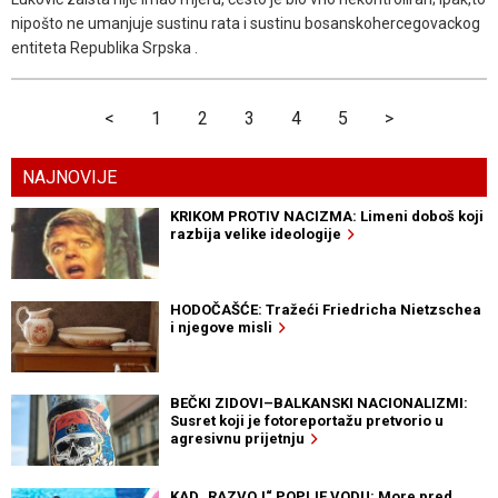
nipošto ne umanjuje sustinu rata i sustinu bosanskohercegovackog
entiteta Republika Srpska .
<
1
2
3
4
5
>
NAJNOVIJE
KRIKOM PROTIV NACIZMA: Limeni doboš koji
razbija velike ideologije
HODOČAŠĆE: Tražeći Friedricha Nietzschea
i njegove misli
BEČKI ZIDOVI–BALKANSKI NACIONALIZMI:
Susret koji je fotoreportažu pretvorio u
agresivnu prijetnju
KAD „RAZVOJ“ POPIJE VODU: More pred