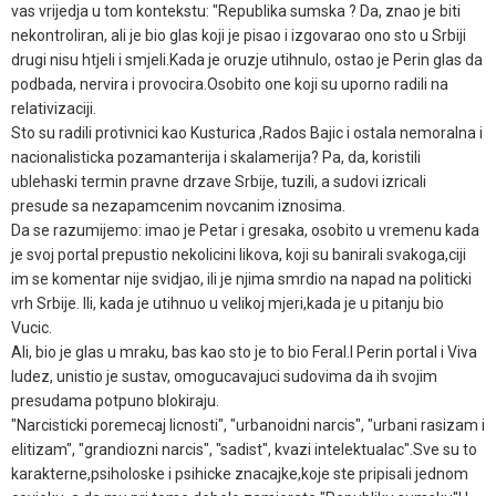
vas vrijedja u tom kontekstu: "Republika sumska ? Da, znao je biti
nekontroliran, ali je bio glas koji je pisao i izgovarao ono sto u Srbiji
drugi nisu htjeli i smjeli.Kada je oruzje utihnulo, ostao je Perin glas da
podbada, nervira i provocira.Osobito one koji su uporno radili na
relativizaciji.
Sto su radili protivnici kao Kusturica ,Rados Bajic i ostala nemoralna i
nacionalisticka pozamanterija i skalamerija? Pa, da, koristili
ublehaski termin pravne drzave Srbije, tuzili, a sudovi izricali
presude sa nezapamcenim novcanim iznosima.
Da se razumijemo: imao je Petar i gresaka, osobito u vremenu kada
je svoj portal prepustio nekolicini likova, koji su banirali svakoga,ciji
im se komentar nije svidjao, ili je njima smrdio na napad na politicki
vrh Srbije. Ili, kada je utihnuo u velikoj mjeri,kada je u pitanju bio
Vucic.
Ali, bio je glas u mraku, bas kao sto je to bio Feral.I Perin portal i Viva
ludez, unistio je sustav, omogucavajuci sudovima da ih svojim
presudama potpuno blokiraju.
"Narcisticki poremecaj licnosti", "urbanoidni narcis", "urbani rasizam i
elitizam", "grandiozni narcis", "sadist", kvazi intelektualac".Sve su to
karakterne,psiholoske i psihicke znacajke,koje ste pripisali jednom