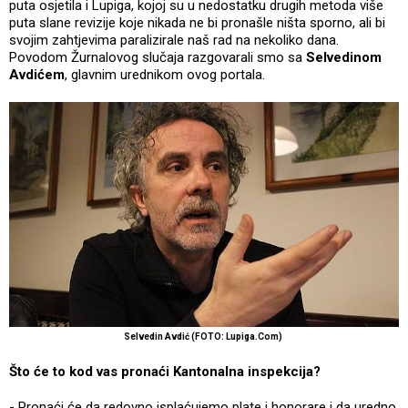
puta osjetila i Lupiga, kojoj su u nedostatku drugih metoda više
puta slane revizije koje nikada ne bi pronašle ništa sporno, ali bi
svojim zahtjevima paralizirale naš rad na nekoliko dana.
Povodom Žurnalovog slučaja razgovarali smo sa
Selvedinom
Avdićem
, glavnim urednikom ovog portala.
Selvedin Avdić (FOTO: Lupiga.Com)
Što će to kod vas pronaći Kantonalna inspekcija?
- Pronaći će da redovno isplaćujemo plate i honorare i da uredno