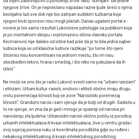
da osjeti zadovoljstvo u poniženju žrtve. Nisu "šumljani" bili jedine
njegove žrtve. On je neprestano napadao razne ljude šireći o njima
bestijalne laži sve dok nije bio zatrpan sudskim tužbama koje
njegovi bivši sponzori nisu mogli plaćati. Danas ugašeni portal e -
novine je bio samo rezultat Lukovićeve patologije sa publikom koja
je po mentalnom sklopu i svjetonazoru slična vlasniku portala.
Kecmanović nije daleko od istine kad piše da je to bila jedna sajber
ludnica koja se od klasične ludnice razlikuje "po tome što njeni
štićenici nisu koncentrisani na jednom mestu, što im nisu
obezbeđeni lekovi, hrana i smeštaj, i što niko ne pokušava da ih
izleči."
Ne može se ono što je radio Luković svesti samo na "urbani rasizam"
i elitizam. Urbani kultur-rasisti, snobovi i elitisti obično imaju drugu
vrstu poremećaja ličnosti koji se zove "Narcistički poremećaj
ličnosti". Grandizni narcis i sam vjeruje da je bolji od drugih. Sadista u
to ne vjeruje, on zna da je gad i mnogo je opasniji od narcisa pri
nanošenju zla ljudima. Urbanoidni narcisi obično potiču iz porodica
urbanih intelektualaca ili kvazi-intelektualaca, žive u centru grada i
svoj osjećaj ponosa vuku iz koordinata porodilišta gdje su rođeni i
nekakvog intelektualnog ili kvazi-intelektulnog porodičnog