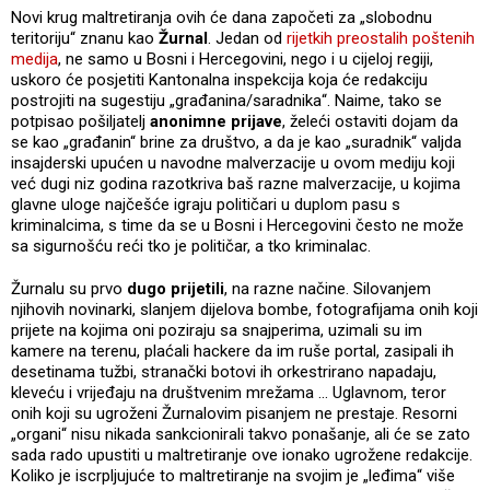
Novi krug maltretiranja ovih će dana započeti za „slobodnu
teritoriju“ znanu kao
Žurnal
. Jedan od
rijetkih preostalih poštenih
medija
, ne samo u Bosni i Hercegovini, nego i u cijeloj regiji,
uskoro će posjetiti Kantonalna inspekcija koja će redakciju
postrojiti na sugestiju „građanina/saradnika“. Naime, tako se
potpisao pošiljatelj
anonimne prijave
, želeći ostaviti dojam da
se kao „građanin“ brine za društvo, a da je kao „suradnik“ valjda
insajderski upućen u navodne malverzacije u ovom mediju koji
već dugi niz godina razotkriva baš razne malverzacije, u kojima
glavne uloge najčešće igraju političari u duplom pasu s
kriminalcima, s time da se u Bosni i Hercegovini često ne može
sa sigurnošću reći tko je političar, a tko kriminalac.
Žurnalu su prvo
dugo prijetili
, na razne načine. Silovanjem
njihovih novinarki, slanjem dijelova bombe, fotografijama onih koji
prijete na kojima oni poziraju sa snajperima, uzimali su im
kamere na terenu, plaćali hackere da im ruše portal, zasipali ih
desetinama tužbi, stranački botovi ih orkestrirano napadaju,
kleveću i vrijeđaju na društvenim mrežama … Uglavnom, teror
onih koji su ugroženi Žurnalovim pisanjem ne prestaje. Resorni
„organi“ nisu nikada sankcionirali takvo ponašanje, ali će se zato
sada rado upustiti u maltretiranje ove ionako ugrožene redakcije.
Koliko je iscrpljujuće to maltretiranje na svojim je „leđima“ više