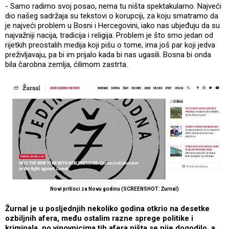
- Samo radimo svoj posao, nema tu ništa spektakularno. Najveći
dio našeg sadržaja su tekstovi o korupciji, za koju smatramo da
je najveći problem u Bosni i Hercegovini, iako nas ubjeđuju da su
najvažniji nacija, tradicija i religija. Problem je što smo jedan od
rijetkih preostalih medija koji pišu o tome, ima još par koji jedva
preživljavaju, pa bi im prijalo kada bi nas ugasili. Bosna bi onda
bila čarobna zemlja, ćilimom zastrta.
Novi pritisci za Novu godinu (SCREENSHOT: Žurnal)
Žurnal je u posljednjih nekoliko godina otkrio na desetke
ozbiljnih afera, među ostalim razne sprege politike i
kriminala, no vinovnicima tih afera ništa se nije dogodilo, a