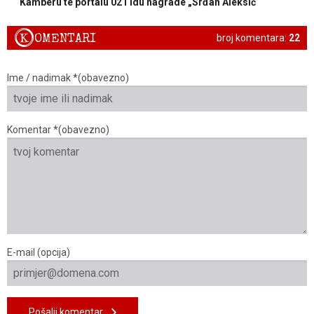
Kamberu te portalu 021 idu nagrade „Srđan Aleksić“
K
OMENTARI
broj komentara:
22
Ime / nadimak *(obavezno)
Komentar *(obavezno)
E-mail (opcija)
Pošalji komentar