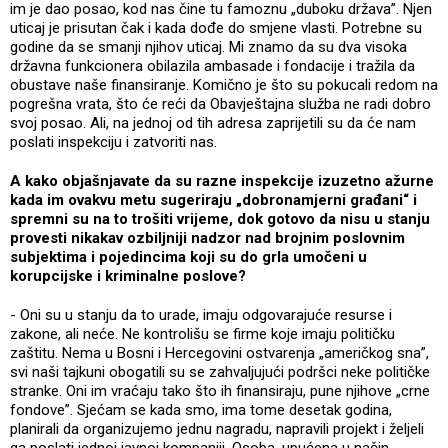
im je dao posao, kod nas čine tu famoznu „duboku država”. Njen
uticaj je prisutan čak i kada dođe do smjene vlasti. Potrebne su
godine da se smanji njihov uticaj. Mi znamo da su dva visoka
državna funkcionera obilazila ambasade i fondacije i tražila da
obustave naše finansiranje. Komično je što su pokucali redom na
pogrešna vrata, što će reći da Obavještajna služba ne radi dobro
svoj posao. Ali, na jednoj od tih adresa zaprijetili su da će nam
poslati inspekciju i zatvoriti nas.
A kako objašnjavate da su razne inspekcije izuzetno ažurne
kada im ovakvu metu sugeriraju „dobronamjerni građani“ i
spremni su na to trošiti vrijeme, dok gotovo da nisu u stanju
provesti nikakav ozbiljniji nadzor nad brojnim poslovnim
subjektima i pojedincima koji su do grla umočeni u
korupcijske i kriminalne poslove?
- Oni su u stanju da to urade, imaju odgovarajuće resurse i
zakone, ali neće. Ne kontrolišu se firme koje imaju političku
zaštitu. Nema u Bosni i Hercegovini ostvarenja „američkog sna”,
svi naši tajkuni obogatili su se zahvaljujući podršci neke političke
stranke. Oni im vraćaju tako što ih finansiraju, pune njihove „crne
fondove”. Sjećam se kada smo, ima tome desetak godina,
planirali da organizujemo jednu nagradu, napravili projekt i željeli
ga poslati jednoj javnoj kompaniji. Osoba, upućena u način