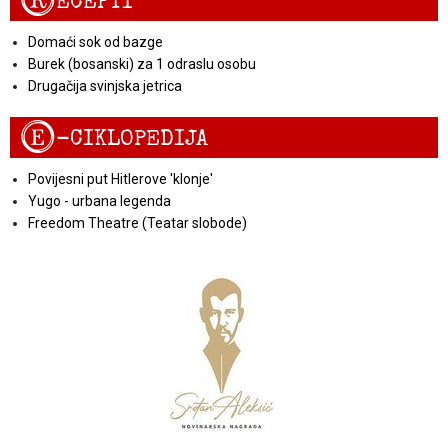
R
ECEPTI
Domaći sok od bazge
Burek (bosanski) za 1 odraslu osobu
Drugačija svinjska jetrica
E
-CIKLOPEDIJA
Povijesni put Hitlerove 'klonje'
Yugo - urbana legenda
Freedom Theatre (Teatar slobode)