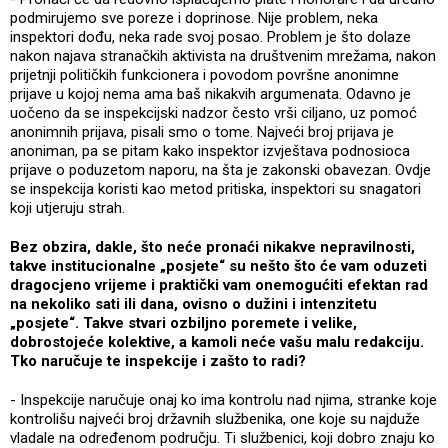
podmirujemo sve poreze i doprinose. Nije problem, neka
inspektori dođu, neka rade svoj posao. Problem je što dolaze
nakon najava stranačkih aktivista na društvenim mrežama, nakon
prijetnji političkih funkcionera i povodom površne anonimne
prijave u kojoj nema ama baš nikakvih argumenata. Odavno je
uočeno da se inspekcijski nadzor često vrši ciljano, uz pomoć
anonimnih prijava, pisali smo o tome. Najveći broj prijava je
anoniman, pa se pitam kako inspektor izvještava podnosioca
prijave o poduzetom naporu, na šta je zakonski obavezan. Ovdje
se inspekcija koristi kao metod pritiska, inspektori su snagatori
koji utjeruju strah.
Bez obzira, dakle, što neće pronaći nikakve nepravilnosti,
takve institucionalne „posjete“ su nešto što će vam oduzeti
dragocjeno vrijeme i praktički vam onemogućiti efektan rad
na nekoliko sati ili dana, ovisno o dužini i intenzitetu
„posjete“. Takve stvari ozbiljno poremete i velike,
dobrostojeće kolektive, a kamoli neće vašu malu redakciju.
Tko naručuje te inspekcije i zašto to radi?
- Inspekcije naručuje onaj ko ima kontrolu nad njima, stranke koje
kontrolišu najveći broj državnih službenika, one koje su najduže
vladale na određenom području. Ti službenici, koji dobro znaju ko