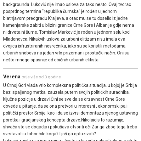
backgrounda. Luković nije imao uslova za tako nešto. Ovaj tvorac
posprdnog termina "republika šumska" je rođen u jednom
blatnjavom predgrađu Kraljeva, a otac mu se tu doselio iz jedne
kamenjarske zabiti u blizini granice Crne Gore i Albanije gdje nema
ni drveta ni šume. Tomislav Marković je rođen u jednom selu kod
Mladenovca. Nikakvih uslova za urbani elitizam nisu imala ova
dvojica isfrustriranih nesrećnika, iako su se koristili metodama
urbanih snobova na jedan vrlo prizeman i prostački način. Oni su
nešto mnogo opasnije od običnih urbanih elitista.
Verena
prije više od 3 godine
U Crnoj Gori vlada vrlo kompleksna politička situacija, u kojoj je Srbija
bez ispaljenog metka, zauzela putem svojih političkih suradnika,
ključne pozicije u drzavi.Čini se sve da se drzavnost Crne Gore
dovede u pitanje, da se ona pretvori u interesni , ekonomski pa i
politički prostor Srbije, kao i da se izvrsi demontaza njenog ustavnog
poretka i gradjanskog koncepta drzave.Nikolaidis to razumije,
shvaća sto se dogadja i pokušava otvoriti oči.Zar ga zbog toga treba
svrstavati u tabor bilo koga? I još ga optuzivati?
Luković zaista nije imao mjeru, često je bio vrlo nekontroliran; ipak,to