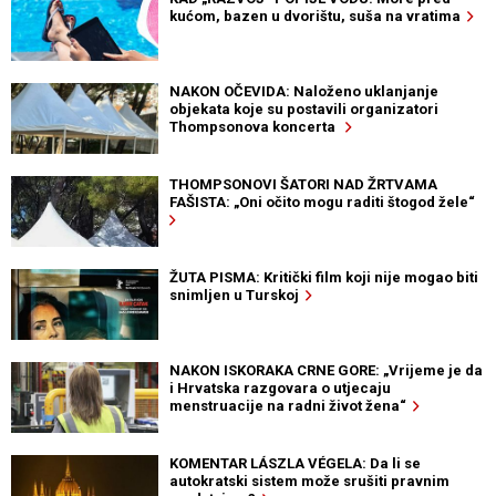
kućom, bazen u dvorištu, suša na vratima
NAKON OČEVIDA: Naloženo uklanjanje
objekata koje su postavili organizatori
Thompsonova koncerta
THOMPSONOVI ŠATORI NAD ŽRTVAMA
FAŠISTA: „Oni očito mogu raditi štogod žele“
ŽUTA PISMA: Kritički film koji nije mogao biti
snimljen u Turskoj
NAKON ISKORAKA CRNE GORE: „Vrijeme je da
i Hrvatska razgovara o utjecaju
menstruacije na radni život žena“
KOMENTAR LÁSZLA VÉGELA: Da li se
autokratski sistem može srušiti pravnim