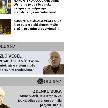
NAKON ISKORAKA CRNE GORE:
„Vrijeme je da i Hrvatska
razgovara o utjecaju
menstruacije na radni život
žena“
KOMENTAR LÁSZLA VÉGELA: Da
li se autokratski sistem može
srušiti pravnim sredstvima?
KOLUMNA
ZLÓ VÉGEL
NTAR LÁSZLA VÉGELA: Da
 autokratski sistem može
ti pravnim sredstvima?
KOLUMNA
ZDENKO DUKA
DRUGO MIŠLJENJE ZDENKA
DUKE: Dijaspora kao politički
projekt HDZ-a