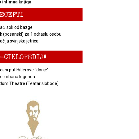
 intimna knjiga
ECEPTI
ći sok od bazge
k (bosanski) za 1 odraslu osobu
čija svinjska jetrica
-CIKLOPEDIJA
esni put Hitlerove 'klonje'
 - urbana legenda
dom Theatre (Teatar slobode)