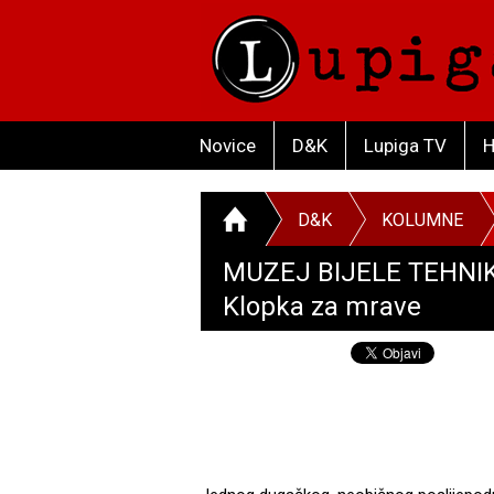
Novice
D&K
Lupiga TV
H
D&K
KOLUMNE
MUZEJ BIJELE TEHNIK
Klopka za mrave