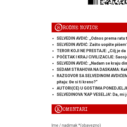
S
RODNE NOVICE
SELVEDIN AVDIĆ: „Odnos prema ratu tre
SELVEDIN AVDIĆ: Zašto uopšte pišem
TEROR KOJI NE PRESTAJE: „Cilj je da 
POČETAK I KRAJ CIVILIZACIJE: Saosj
SELVEDIN AVDIĆ: „Nadam se kraju dina
SEDAM STRAHOVA NA DASKAMA: Kako
RAZGOVOR SA SELVEDINOM AVDIĆEM: „S
pitaju: Đe si ti kreno?“
AUTORI(CE) U GOSTIMA PONEDJELJKOM
SELVEDINOVA 'KAP VESELJA': Da, mi je
K
OMENTARI
Ime / nadimak *(obavezno)