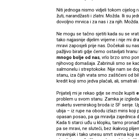
Niti jednoga nismo vidjeli tokom cijelog r
žuti, narandžasti i zlatni. Možda. Ili su j
dovoljno mrvica i za nas i za njih. Možda.
Ne mogu se tačno sjetiti kada su se vrat
tako najjasnije dijelim vrijeme i nije mi
mravi zaposjeli prije nas. Dočekali su 
pažljivo birati gdje ćemo ostavljati hranu
mnogo bolje od nas
, vrlo brzo smo pon
njihovog domašaja. Zabrinuli smo se kad
salmonelu i streptokoke. Nije nam se dop
stanu, iza čijih vrata smo zaštićeni od b
kredit koji smo jedva plaćali, ali, smat
Prijatelj mi je rekao gdje se može kupiti
e
problem u svom stanu. Zamka je izgledala
maketu svemirskog broda iz SF serije. Up
ubija – iz rupe na obodu izlazi miris koji
opasan posao, pa ga mravlja zajednica dod
Kada ti starci uđu u klopku, tamo pronađu
pa se mravi, ne sluteći, bez ikakvog plijen
mravinjak i tako unesu smrt svima koji s