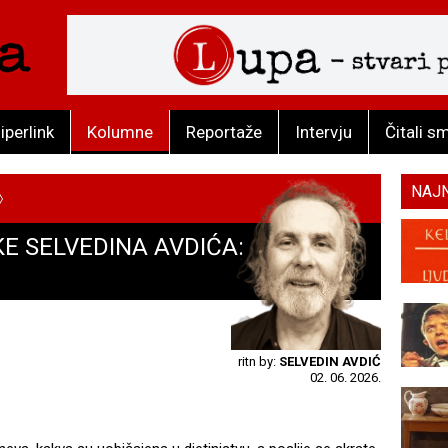
iperlink
Kolumne
Reportaže
Intervju
Čitali s
NAJ
E SELVEDINA AVDIĆA:
ritn by:
SELVEDIN AVDIĆ
02. 06. 2026.