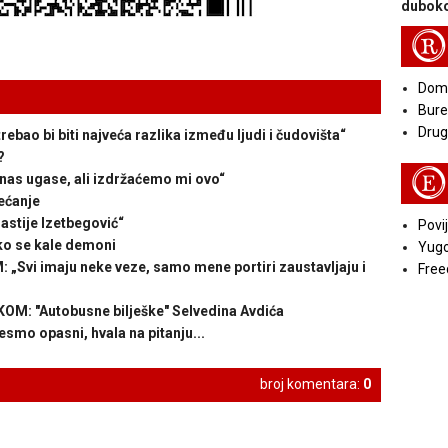
duboko
R
Doma
Bure
Druga
bao bi biti najveća razlika između ljudi i čudovišta“
?
E
nas ugase, ali izdržaćemo mi ovo“
ećanje
stije Izetbegović“
Povij
 se kale demoni
Yugo
vi imaju neke veze, samo mene portiri zaustavljaju i
Free
: "Autobusne bilješke" Selvedina Avdića
smo opasni, hvala na pitanju...
broj komentara:
0