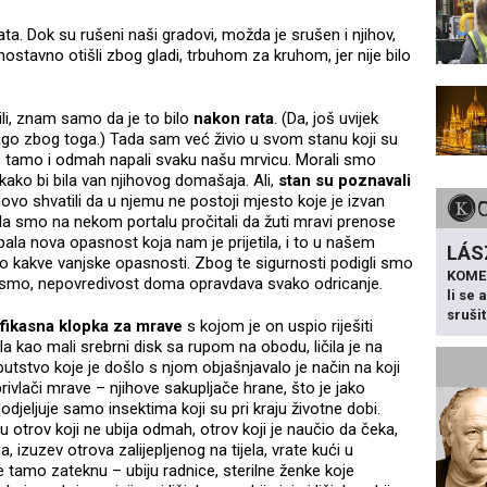
ata. Dok su rušeni naši gradovi, možda je srušen i njihov,
ednostavno otišli zbog gladi, trbuhom za kruhom, jer nije bilo
ili, znam samo da je to bilo
nakon rata
. (Da, još uvijek
 drago zbog toga.) Tada sam već živio u svom stanu koji su
nas tamo i odmah napali svaku našu mrvicu. Morali smo
 kako bi bila van njihovog domašaja. Ali,
stan su poznavali
ovo shvatili da u njemu ne postoji mjesto koje je izvan
a smo na nekom portalu pročitali da žuti mravi prenose
ala nova opasnost koja nam je prijetila, i to u našem
LÁS
ilo kakve vanjske opasnosti. Zbog te sigurnosti podigli smo
KOME
rali smo, nepovredivost doma opravdava svako odricanje.
li se
sruši
fikasna klopka za mrave
s kojom je on uspio riješiti
 kao mali srebrni disk sa rupom na obodu, ličila je na
utstvo koje je došlo s njom objašnjavalo je način na koji
 privlači mrave – njihove sakupljače hrane, što je jako
jeljuje samo insektima koji su pri kraju životne dobi.
 otrov koji ne ubija odmah, otrov koji je naučio da čeka,
a, izuzev otrova zalijepljenog na tijela, vrate kući u
e tamo zateknu – ubiju radnice, sterilne ženke koje