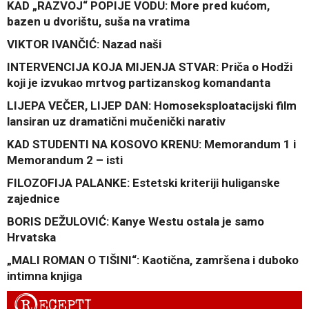
KAD „RAZVOJ“ POPIJE VODU: More pred kućom,
bazen u dvorištu, suša na vratima
VIKTOR IVANČIĆ: Nazad naši
INTERVENCIJA KOJA MIJENJA STVAR: Priča o Hodži
koji je izvukao mrtvog partizanskog komandanta
LIJEPA VEČER, LIJEP DAN: Homoseksploatacijski film
lansiran uz dramatični mučenički narativ
KAD STUDENTI NA KOSOVO KRENU: Memorandum 1 i
Memorandum 2 – isti
FILOZOFIJA PALANKE: Estetski kriteriji huliganske
zajednice
BORIS DEŽULOVIĆ: Kanye Westu ostala je samo
Hrvatska
„MALI ROMAN O TIŠINI“: Kaotična, zamršena i duboko
intimna knjiga
R
ECEPTI