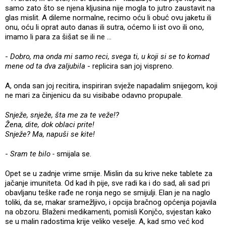
samo zato što se njena kljusina nije mogla to jutro zaustavit na
glas mislit. A dileme normalne, recimo oću li obuć ovu jaketu ili
onu, oću li oprat auto danas ili sutra, oćemo li ist ovo ili ono,
imamo li para za šišat se ili ne …
-
Dobro, ma onda mi samo reci, svega ti, u koji si se to komad
mene od ta dva zaljubila
- replicira san joj vispreno.
A, onda san joj recitira, inspiriran svježe napadalim snijegom, koji
ne mari za činjenicu da su visibabe odavno propupale.
Snježe, snježe, šta me za te veže!?
Žena, dite, dok oblaci prite!
Snježe? Ma, napuši se kite!
-
Sram te bilo -
smijala se.
Opet se u zadnje vrime smije. Mislin da su krive neke tablete za
jačanje imuniteta. Od kad ih pije, sve radi ka i do sad, ali sad pri
obavljanu teške rađe ne ronja nego se smijulji. Elan je na naglo
toliki, da se, makar sramežljivo, i opcija bračnog općenja pojavila
na obzoru. Blaženi medikamenti, pomisli Konjčo, svjestan kako
se u malin radostima krije veliko veselje. A, kad smo već kod