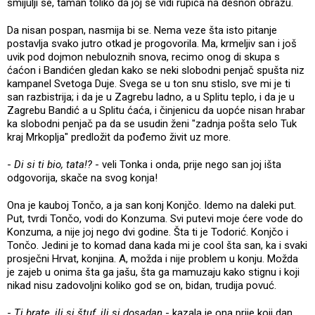
smijulji se, taman toliko da joj se vidi rupica na desnon obrazu.
Da nisan pospan, nasmija bi se. Nema veze šta isto pitanje
postavlja svako jutro otkad je progovorila. Ma, krmeljiv san i još
uvik pod dojmon nebuloznih snova, recimo onog di skupa s
ćaćon i Bandićen gledan kako se neki slobodni penjač spušta niz
kampanel Svetoga Duje. Svega se u ton snu stislo, sve mi je ti
san razbistrija; i da je u Zagrebu ladno, a u Splitu teplo, i da je u
Zagrebu Bandić a u Splitu ćaća, i činjenicu da uopće nisan hrabar
ka slobodni penjač pa da se usudin ženi "zadnja pošta selo Tuk
kraj Mrkoplja" predložit da pođemo živit uz more.
-
Di si ti bio, tata!?
- veli Tonka i onda, prije nego san joj išta
odgovorija, skače na svog konja!
Ona je kauboj Tončo, a ja san konj Konjčo. Idemo na daleki put.
Put, tvrdi Tončo, vodi do Konzuma. Svi putevi moje ćere vode do
Konzuma, a nije joj nego dvi godine. Šta ti je Todorić. Konjčo i
Tončo. Jedini je to komad dana kada mi je cool šta san, ka i svaki
prosječni Hrvat, konjina. A, možda i nije problem u konju. Možda
je zajeb u onima šta ga jašu, šta ga mamuzaju kako stignu i koji
nikad nisu zadovoljni koliko god se on, bidan, trudija povuć.
-
Ti brate, ili si štuf, ili si dosadan
- kazala je ona prije koji dan,