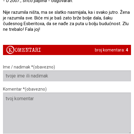
-
U 2007., srićo papina
- odgovaran.
Nije razumila ništa, ma se slatko nasmijala, ka i svako jutro. Žena
je razumila sve. Biće mi je baš zato brže bolje dala, šaku
čudesnog Esberitoxa, da se nađe za puta u bolju budućnost. Zlu
ne trebalo! Fala joj!
K
OMENTARI
broj komentara:
4
Ime / nadimak *(obavezno)
Komentar *(obavezno)