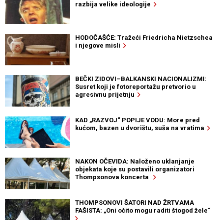
razbija velike ideologije
HODOČAŠĆE: Tražeći Friedricha Nietzschea
i njegove misli
BEČKI ZIDOVI–BALKANSKI NACIONALIZMI:
Susret koji je fotoreportažu pretvorio u
agresivnu prijetnju
KAD „RAZVOJ“ POPIJE VODU: More pred
kućom, bazen u dvorištu, suša na vratima
NAKON OČEVIDA: Naloženo uklanjanje
objekata koje su postavili organizatori
Thompsonova koncerta
THOMPSONOVI ŠATORI NAD ŽRTVAMA
FAŠISTA: „Oni očito mogu raditi štogod žele“