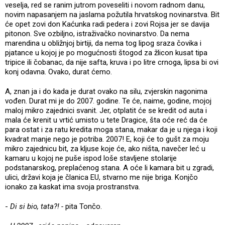
veselja, red se ranim jutrom poveseliti i novom radnom danu,
novim napasanjem na jaslama požutila hrvatskog novinarstva. Bit
će opet zovi don Kaćunka radi pedera i zovi Rojsa jer se davija
pitonon. Sve ozbiljno, istraživačko novinarstvo. Da nema
marendina u obližnjoj birtiji, da nema tog lipog sraza čovika i
pjatance u kojoj je po mogućnosti štogod za žlicon kusat tipa
tripice ili čobanac, da nije safta, kruva i po litre crnoga, lipsa bi ovi
konj odavna. Ovako, durat ćemo.
A, znan ja i do kada je durat ovako na silu, zvjerskin nagonima
vođen. Durat mi je do 2007. godine. Te će, naime, godine, mojoj
maloj mikro zajednici svanit. Jer, otplatit će se kredit od auta i
mala će krenit u vrtić umisto u tete Dragice, šta oće reć da će
para ostat i za ratu kredita moga stana, makar da je u njega i koji
kvadrat manje nego je potriba. 2007! E, koji će to gušt za moju
mikro zajednicu bit, za kljuse koje će, ako ništa, navečer leć u
kamaru u kojoj ne puše ispod loše stavljene stolarije
podstanarskog, preplaćenog stana. A oće li kamara bit u zgradi,
ulici, državi koja je članica EU, stvarno me nije briga. Konjčo
ionako za kaskat ima svoja prostranstva.
-
Di si bio, tata?! -
pita Tončo.