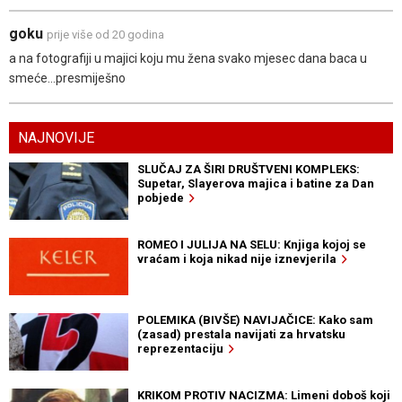
goku
prije više od 20 godina
a na fotografiji u majici koju mu žena svako mjesec dana baca u
smeće...presmiješno
NAJNOVIJE
SLUČAJ ZA ŠIRI DRUŠTVENI KOMPLEKS:
Supetar, Slayerova majica i batine za Dan
pobjede
ROMEO I JULIJA NA SELU: Knjiga kojoj se
vraćam i koja nikad nije iznevjerila
POLEMIKA (BIVŠE) NAVIJAČICE: Kako sam
(zasad) prestala navijati za hrvatsku
reprezentaciju
KRIKOM PROTIV NACIZMA: Limeni doboš koji