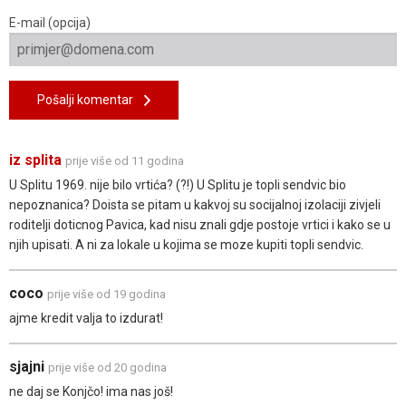
E-mail (opcija)
Pošalji komentar
iz splita
prije više od 11 godina
U Splitu 1969. nije bilo vrtića? (?!) U Splitu je topli sendvic bio
nepoznanica? Doista se pitam u kakvoj su socijalnoj izolaciji zivjeli
roditelji doticnog Pavica, kad nisu znali gdje postoje vrtici i kako se u
njih upisati. A ni za lokale u kojima se moze kupiti topli sendvic.
coco
prije više od 19 godina
ajme kredit valja to izdurat!
sjajni
prije više od 20 godina
ne daj se Konjčo! ima nas još!