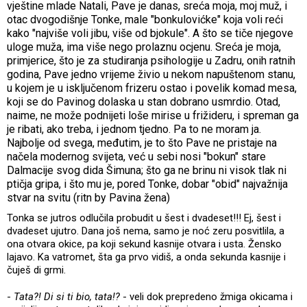
vještine mlade Natali, Pave je danas, sreća moja, moj muž, i
otac dvogodišnje Tonke, male "bonkulovićke" koja voli reći
kako "najviše voli jibu, više od bjokule". A što se tiče njegove
uloge muža, ima više nego prolaznu ocjenu. Sreća je moja,
primjerice, što je za studiranja psihologije u Zadru, onih ratnih
godina, Pave jedno vrijeme živio u nekom napuštenom stanu,
u kojem je u isključenom frizeru ostao i povelik komad mesa,
koji se do Pavinog dolaska u stan dobrano usmrdio. Otad,
naime, ne može podnijeti loše mirise u frižideru, i spreman ga
je ribati, ako treba, i jednom tjedno. Pa to ne moram ja.
Najbolje od svega, međutim, je to što Pave ne pristaje na
načela modernog svijeta, već u sebi nosi "bokun" stare
Dalmacije svog dida Šimuna; što ga ne brinu ni visok tlak ni
ptičja gripa, i što mu je, pored Tonke, dobar "obid" najvažnija
stvar na svitu (ritn by Pavina žena)
Tonka se jutros odlučila probudit u šest i dvadeset!!! Ej, šest i
dvadeset ujutro. Dana još nema, samo je noć zeru posvitlila, a
ona otvara okice, pa koji sekund kasnije otvara i usta. Žensko
lajavo. Ka vatromet, šta ga prvo vidiš, a onda sekunda kasnije i
čuješ di grmi.
-
Tata?! Di si ti bio, tata!?
- veli dok prepredeno žmiga okicama i