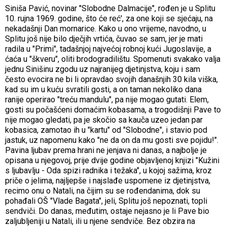
Siniša Pavić, novinar "Slobodne Dalmacije", rođen je u Splitu
10. rujna 1969. godine, što će reć', za one koji se sjećaju, na
nekadašnji Dan mornarice. Kako u ono vrijeme, navodno, u
Splitu još nije bilo dječjih vrtića, čuvao se sam, jer je mati
radila u "Primi", tadašnjoj najvećoj robnoj kući Jugoslavije, a
ćaća u "škveru", oliti brodogradilištu. Spomenuti svakako valja
jednu Sinišinu zgodu uz najranijeg djetinjstva, koju i sam
često evocira ne bi li opravdao svojih današnjih 30 kila viška,
kad su im u kuću svratili gosti, a on taman nekoliko dana
ranije operirao "treću mandulu", pa nije mogao gutati. Elem,
gosti su počašćeni domaćim kobasama, a trogodišnji Pave to
nije mogao gledati, pa je skočio sa kauča uzeo jedan par
kobasica, zamotao ih u "kartu" od "Slobodne", i stavio pod
jastuk, uz napomenu kako "ne da on da mu gosti sve pojidu!".
Pavina ljubav prema hrani ne jenjava ni danas, a najbolje je
opisana u njegovoj, prije dvije godine objavljenoj knjizi "Kužini
s ljubavlju - Oda spizi radnika i težaka", u kojoj sažima, kroz
priče o jelima, najljepše i najslađe uspomene iz djetinjstva,
recimo onu o Natali, na čijim su se rođendanima, dok su
pohađali OŠ "Vlade Bagata", jeli, Splitu još nepoznati, topli
sendviči. Do danas, međutim, ostaje nejasno je li Pave bio
zaljubljeniji u Natali, ili u njene sendviče. Bez obzira na