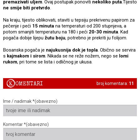
premazivati uljem
. Ovaj postupak ponoviti
nekoliko puta
.Tijesto
ne smije biti pretvrdo
.
Na kraju, tijesto oblikovati, staviti u tepsiju prekrivenu papirom za
pečenje i peći
15 minuta
na temperaturi od 200 stupnjeva, a
potom smanjiti temperaturu na 180 i peći
20-30 minuta
. Kad
pogača dobije lijepu
žutu boju
, potrebno je prekriti ju folijom.
Bosanska pogača je
najukusnija dok je topla
. Obično se servira
s
kajmakom i sirom
. Nikada se ne reže nožem, nego se
lomi
rukom
, pri tome se lista i odličnog je ukusa.
K
OMENTARI
broj komentara:
11
Ime / nadimak *(obavezno)
Komentar *(obavezno)