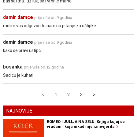
baš saftna...uz luk, sir i vrhnje milina...
damir damce
prije više od 9 godina
molim vas odgovori te nam na pitanje za uštipke
damir damce
prije više od 9 godina
kako se pravi ustipci
bosanka
prije više od 12 godina
Sad cu je kuhati
<
1
2
3
>
NAJNOVIJE
ROMEO I JULIJA NA SELU: Knjiga kojoj se
vraćam i koja nikad nije iznevjerila