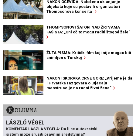
NAKON OČEVIDA: Naloženo uklanjanje
objekata koje su postavili organizatori
Thompsonova koncerta
THOMPSONOVI ŠATORI NAD ŽRTVAMA
FAŠISTA: „Oni očito mogu raditi štogod žele“
ŽUTA PISMA: Kritički film koji nije mogao biti
snimljen u Turskoj
NAKON ISKORAKA CRNE GORE: „Vrijeme je da
i Hrvatska razgovara o utjecaju
menstruacije na radni život žena“
KOLUMNA
LÁSZLÓ VÉGEL
KOMENTAR LÁSZLA VÉGELA: Da li se autokratski
sistem može srušiti pravnim sredstvima?