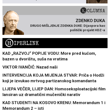
KOLUMNA
ZDENKO DUKA
DRUGO MIŠLJENJE ZDENKA DUKE: Dijaspora kao
politički projekt HDZ-a
H
IPERLINK
KAD „RAZVOJ“ POPIJE VODU: More pred kućom,
bazen u dvorištu, suša na vratima
VIKTOR IVANČIĆ: Nazad naši
INTERVENCIJA KOJA MIJENJA STVAR: Priča o Hodži
koji je izvukao mrtvog partizanskog komandanta
LIJEPA VEČER, LIJEP DAN: Homoseksploatacijski film
lansiran uz dramatični mučenički narativ
KAD STUDENTI NA KOSOVO KRENU: Memorandum 1 i
Memorandum 2 – isti