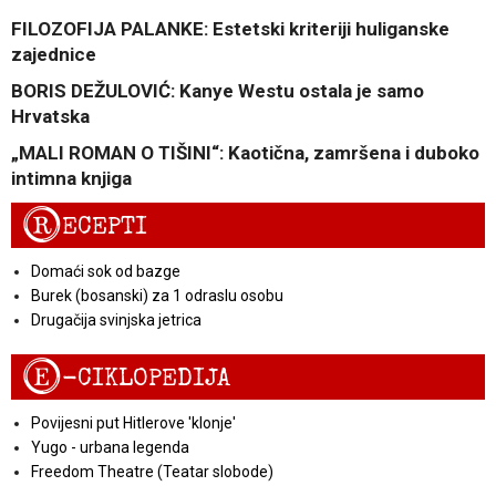
FILOZOFIJA PALANKE: Estetski kriteriji huliganske
zajednice
BORIS DEŽULOVIĆ: Kanye Westu ostala je samo
Hrvatska
„MALI ROMAN O TIŠINI“: Kaotična, zamršena i duboko
intimna knjiga
R
ECEPTI
Domaći sok od bazge
Burek (bosanski) za 1 odraslu osobu
Drugačija svinjska jetrica
E
-CIKLOPEDIJA
Povijesni put Hitlerove 'klonje'
Yugo - urbana legenda
Freedom Theatre (Teatar slobode)