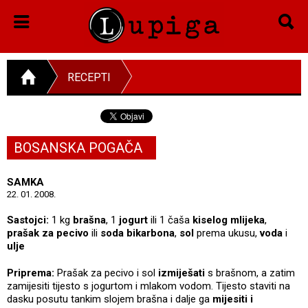
RECEPTI
BOSANSKA POGAČA
SAMKA
22. 01. 2008.
Sastojci:
1 kg
brašna
, 1
jogurt
ili 1 čaša
kiselog mlijeka
,
prašak za pecivo
ili
soda bikarbona
,
sol
prema ukusu,
voda
i
ulje
Priprema:
Prašak za pecivo i sol
izmiješati
s brašnom, a zatim
zamijesiti tijesto s jogurtom i mlakom vodom. Tijesto staviti na
dasku posutu tankim slojem brašna i dalje ga
mijesiti i