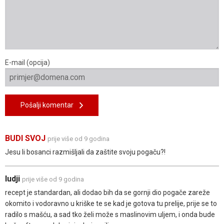
E-mail (opcija)
Pošalji komentar
BUDI SVOJ
prije više od 9 godina
Jesu li bosanci razmišljali da zaštite svoju pogaču?!
ludji
prije više od 9 godina
recept je standardan, ali dodao bih da se gornji dio pogače zareže
okomito i vodoravno u kriške te se kad je gotova tu prelije, prije se to
radilo s mašću, a sad tko želi može s maslinovim uljem, i onda bude