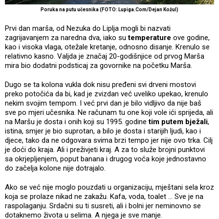
Poruka na putu učesnika (FOTO: Lupiga.Com/Dejan Kožul)
Prvi dan marša, od Nezuka do Liplja mogli bi nazvati
zagrijavanjem za naredna dva, iako su
temperature
ove godine,
kao i visoka vlaga, otežale kretanje, odnosno disanje. Krenulo se
relativno kasno. Valjda je značaj 20-godišnjice od prvog Marša
mira bio dodatni podsticaj za govornike na početku Marša.
Dugo se ta kolona vukla dok nisu pređeni svi drveni mostovi
preko potočića da bi, kad je zvizdan već uveliko upekao, krenulo
nekim svojim tempom. I već prvi dan je bilo vidljivo da nije baš
sve po mjeri učesnika. Ne računam tu one koji vole ići sprijeda, ali
na Maršu je dosta i onih koji su 1995. godine
tim putem bježali
,
istina, smjer je bio suprotan, a bilo je dosta i starijih ljudi, kao i
djece, tako da ne odgovara svima brzi tempo jer nije ovo trka. Cilj
je doći do kraja. Ali i preživjeti kraj. A za to služe brojni punktovi
sa okrjepljenjem, poput banana i drugog voća koje jednostavno
do začelja kolone nije dotrajalo.
Ako se već nije moglo pouzdati u organizaciju, mještani sela kroz
koja se prolaze nikad ne zakažu. Kafa, voda, toalet ... Sve je na
raspolaganju. Srdačni su ti susreti, ali i bolni jer neminovno se
dotaknemo života u selima. A njega je sve manje.