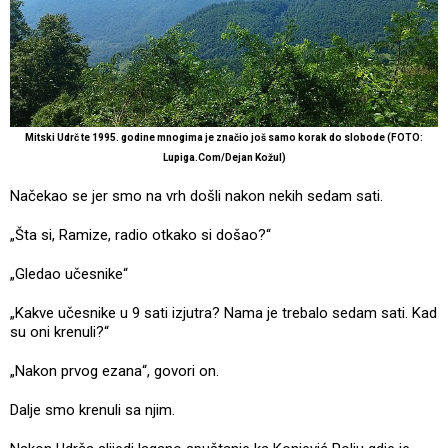
Mitski Udrč te 1995. godine mnogima je značio još samo korak do slobode (FOTO:
Lupiga.Com/Dejan Kožul)
Načekao se jer smo na vrh došli nakon nekih sedam sati.
„Šta si, Ramize, radio otkako si došao?“
„Gledao učesnike“
„Kakve učesnike u 9 sati izjutra? Nama je trebalo sedam sati. Kad
su oni krenuli?“
„Nakon prvog ezana“, govori on.
Dalje smo krenuli sa njim.