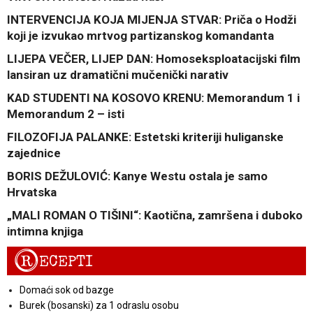
INTERVENCIJA KOJA MIJENJA STVAR: Priča o Hodži
koji je izvukao mrtvog partizanskog komandanta
LIJEPA VEČER, LIJEP DAN: Homoseksploatacijski film
lansiran uz dramatični mučenički narativ
KAD STUDENTI NA KOSOVO KRENU: Memorandum 1 i
Memorandum 2 – isti
FILOZOFIJA PALANKE: Estetski kriteriji huliganske
zajednice
BORIS DEŽULOVIĆ: Kanye Westu ostala je samo
Hrvatska
„MALI ROMAN O TIŠINI“: Kaotična, zamršena i duboko
intimna knjiga
R
ECEPTI
Domaći sok od bazge
Burek (bosanski) za 1 odraslu osobu