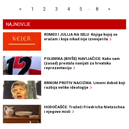
…
<
1
2
3
4
5
8
>
NAJNOVIJE
ROMEO I JULIJA NA SELU: Knjiga kojoj se
vraćam i koja nikad nije iznevjerila
POLEMIKA (BIVŠE) NAVIJAČICE: Kako sam
(zasad) prestala navijati za hrvatsku
reprezentaciju
KRIKOM PROTIV NACIZMA: Limeni doboš koji
razbija velike ideologije
HODOČAŠĆE: Tražeći Friedricha Nietzschea
i njegove misli