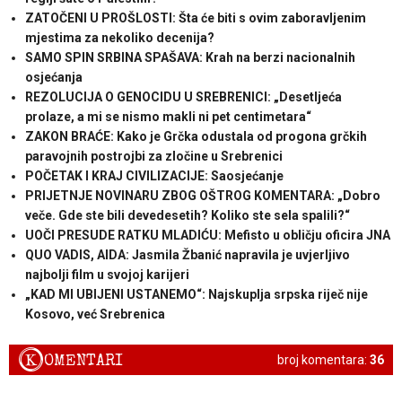
ZATOČENI U PROŠLOSTI: Šta će biti s ovim zaboravljenim
mjestima za nekoliko decenija?
SAMO SPIN SRBINA SPAŠAVA: Krah na berzi nacionalnih
osjećanja
REZOLUCIJA O GENOCIDU U SREBRENICI: „Desetljeća
prolaze, a mi se nismo makli ni pet centimetara“
ZAKON BRAĆE: Kako je Grčka odustala od progona grčkih
paravojnih postrojbi za zločine u Srebrenici
POČETAK I KRAJ CIVILIZACIJE: Saosjećanje
PRIJETNJE NOVINARU ZBOG OŠTROG KOMENTARA: „Dobro
veče. Gde ste bili devedesetih? Koliko ste sela spalili?“
UOČI PRESUDE RATKU MLADIĆU: Mefisto u obličju oficira JNA
QUO VADIS, AIDA: Jasmila Žbanić napravila je uvjerljivo
najbolji film u svojoj karijeri
„KAD MI UBIJENI USTANEMO“: Najskuplja srpska riječ nije
Kosovo, već Srebrenica
K
OMENTARI
broj komentara:
36