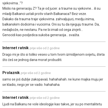
vjekovima..."?
Mislis na generaciju Z? Ta je od jucer. a traume su vjekovne... ili su
mladji Balkanci ustali protiv starih Balkanaca? Bez veze.
Dakako da trauma traje vjekovima. zahvaljujuci, medju inima,
balkanskim dodicima i vucicima. Oni su tu da njeguju traume. Da,
nedajbože, ne nestanu. Pa ne bi imali od cega zivjeti...
Genocidi kao posljedica sukoba generacija... svašta.
Internet ratnik
prije više od 2 godine
Drago mi je što si toliko veseo u tom tvom izmišljenom svijetu, šteta
što ćeš se jednog dana morat probuditi.
Prolaznik
prije više od 2 godine
samo se još dublje zakopavaš. hahahahah. ne kune majka muju jer
se kladio, nego jer se vadio. hahahaha.
Internet ratnik
prije više od 2 godine
Ljudi na Balkanu ne vole ideologije kao takve, jer su po mentalitetu