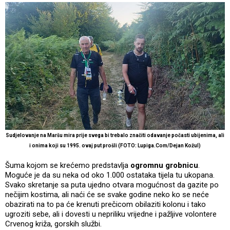
Sudjelovanje na Maršu mira prije svega bi trebalo značiti odavanje počasti ubijenima, ali
i onima koji su 1995. ovaj put prošli (FOTO: Lupiga.Com/Dejan Kožul)
Šuma kojom se krećemo predstavlja
ogromnu grobnicu
.
Moguće je da su neka od oko 1.000 ostataka tijela tu ukopana.
Svako skretanje sa puta ujedno otvara mogućnost da gazite po
nečijim kostima, ali naći će se svake godine neko ko se neće
obazirati na to pa će krenuti prečicom obilaziti kolonu i tako
ugroziti sebe, ali i dovesti u nepriliku vrijedne i pažljive volontere
Crvenog križa, gorskih službi.