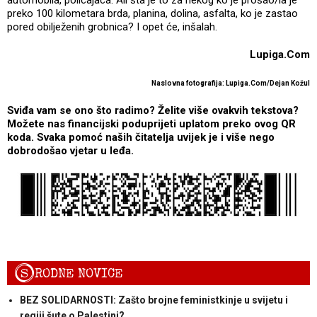
preko 100 kilometara brda, planina, dolina, asfalta, ko je zastao
pored obilježenih grobnica? I opet će, inšalah.
Lupiga.Com
Naslovna fotografija: Lupiga.Com/Dejan Kožul
Sviđa vam se ono što radimo? Želite više ovakvih tekstova?
Možete nas financijski poduprijeti uplatom preko ovog QR
koda. Svaka pomoć naših čitatelja uvijek je i više nego
dobrodošao vjetar u leđa.
S
RODNE NOVICE
BEZ SOLIDARNOSTI: Zašto brojne feministkinje u svijetu i
regiji šute o Palestini?