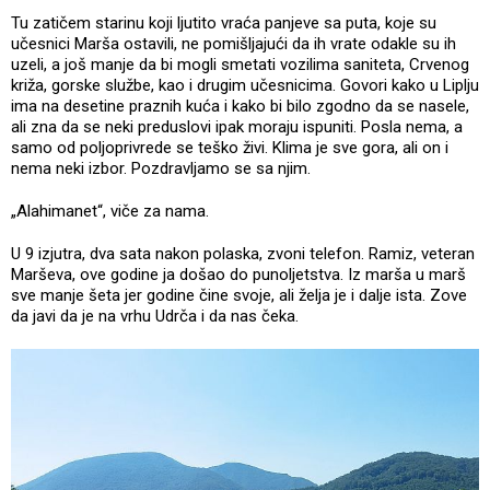
Tu zatičem starinu koji ljutito vraća panjeve sa puta, koje su
učesnici Marša ostavili, ne pomišljajući da ih vrate odakle su ih
uzeli, a još manje da bi mogli smetati vozilima saniteta, Crvenog
križa, gorske službe, kao i drugim učesnicima. Govori kako u Liplju
ima na desetine praznih kuća i kako bi bilo zgodno da se nasele,
ali zna da se neki preduslovi ipak moraju ispuniti. Posla nema, a
samo od poljoprivrede se teško živi. Klima je sve gora, ali on i
nema neki izbor. Pozdravljamo se sa njim.
„Alahimanet“, viče za nama.
U 9 izjutra, dva sata nakon polaska, zvoni telefon. Ramiz, veteran
Marševa, ove godine ja došao do punoljetstva. Iz marša u marš
sve manje šeta jer godine čine svoje, ali želja je i dalje ista. Zove
da javi da je na vrhu Udrča i da nas čeka.