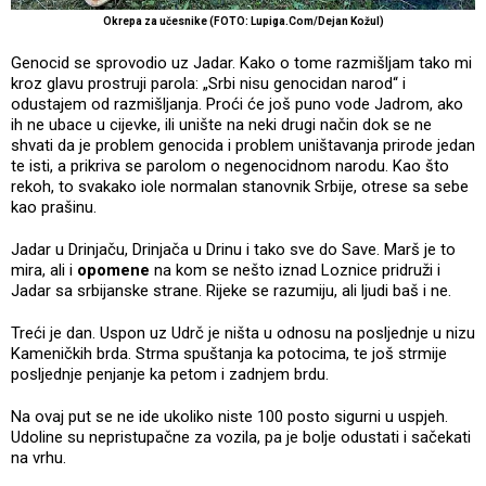
Okrepa za učesnike (FOTO: Lupiga.Com/Dejan Kožul)
Genocid se sprovodio uz Jadar. Kako o tome razmišljam tako mi
kroz glavu prostruji parola: „Srbi nisu genocidan narod“ i
odustajem od razmišljanja. Proći će još puno vode Jadrom, ako
ih ne ubace u cijevke, ili unište na neki drugi način dok se ne
shvati da je problem genocida i problem uništavanja prirode jedan
te isti, a prikriva se parolom o negenocidnom narodu. Kao što
rekoh, to svakako iole normalan stanovnik Srbije, otrese sa sebe
kao prašinu.
Jadar u Drinjaču, Drinjača u Drinu i tako sve do Save. Marš je to
mira, ali i
opomene
na kom se nešto iznad Loznice pridruži i
Jadar sa srbijanske strane. Rijeke se razumiju, ali ljudi baš i ne.
Treći je dan. Uspon uz Udrč je ništa u odnosu na posljednje u nizu
Kameničkih brda. Strma spuštanja ka potocima, te još strmije
posljednje penjanje ka petom i zadnjem brdu.
Na ovaj put se ne ide ukoliko niste 100 posto sigurni u uspjeh.
Udoline su nepristupačne za vozila, pa je bolje odustati i sačekati
na vrhu.