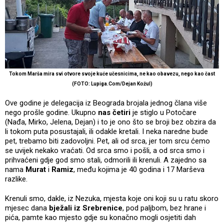
Tokom Marša mira svi otvore svoje kuće učesnicima, ne kao obavezu, nego kao čast
(FOTO: Lupiga.Com/Dejan Kožul)
Ove godine je delegacija iz Beograda brojala jednog člana više
nego prošle godine. Ukupno
nas četiri
je stiglo u Potočare
(Nađa, Mirko, Jelena, Dejan) i to je ono što se broji bez obzira da
li tokom puta posustajali, ili odakle kretali. I neka naredne bude
pet, trebamo biti zadovoljni. Pet, ali od srca, jer tom srcu ćemo
se uvijek nekako vraćati. Od srca smo i pošli, a od srca smo i
prihvaćeni gdje god smo stali, odmorili ili krenuli. A zajedno sa
nama
Murat
i
Ramiz
, među kojima je 40 godina i 17 Marševa
razlike.
Krenuli smo, dakle, iz Nezuka, mjesta koje oni koji su u ratu skoro
mjesec dana
bježali iz Srebrenice
, pod paljbom, bez hrane i
pića, pamte kao mjesto gdje su konačno mogli osjetiti dah