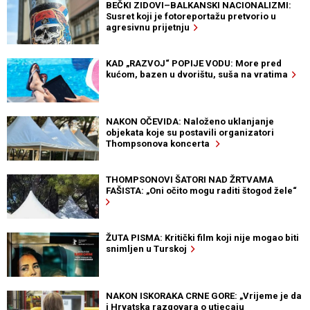
BEČKI ZIDOVI–BALKANSKI NACIONALIZMI:
Susret koji je fotoreportažu pretvorio u
agresivnu prijetnju
KAD „RAZVOJ“ POPIJE VODU: More pred
kućom, bazen u dvorištu, suša na vratima
NAKON OČEVIDA: Naloženo uklanjanje
objekata koje su postavili organizatori
Thompsonova koncerta
THOMPSONOVI ŠATORI NAD ŽRTVAMA
FAŠISTA: „Oni očito mogu raditi štogod žele“
ŽUTA PISMA: Kritički film koji nije mogao biti
snimljen u Turskoj
NAKON ISKORAKA CRNE GORE: „Vrijeme je da
i Hrvatska razgovara o utjecaju