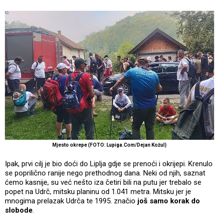
Mjesto okrepe (FOTO: Lupiga.Com/Dejan Kožul)
Ipak, prvi cilj je bio doći do Liplja gdje se prenoći i okrijepi. Krenulo
se poprilično ranije nego prethodnog dana. Neki od njih, saznat
ćemo kasnije, su već nešto iza četiri bili na putu jer trebalo se
popet na Udrč, mitsku planinu od 1.041 metra. Mitsku jer je
mnogima prelazak Udrča te 1995. značio
još samo korak do
slobode
.