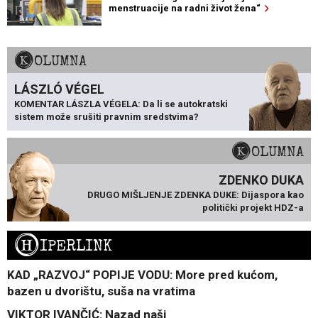
menstruacije na radni život žena“
KOLUMNA
LÁSZLÓ VÉGEL
KOMENTAR LÁSZLA VÉGELA: Da li se autokratski
sistem može srušiti pravnim sredstvima?
KOLUMNA
ZDENKO DUKA
DRUGO MIŠLJENJE ZDENKA DUKE: Dijaspora kao
politički projekt HDZ-a
H
IPERLINK
KAD „RAZVOJ“ POPIJE VODU: More pred kućom,
bazen u dvorištu, suša na vratima
VIKTOR IVANČIĆ: Nazad naši