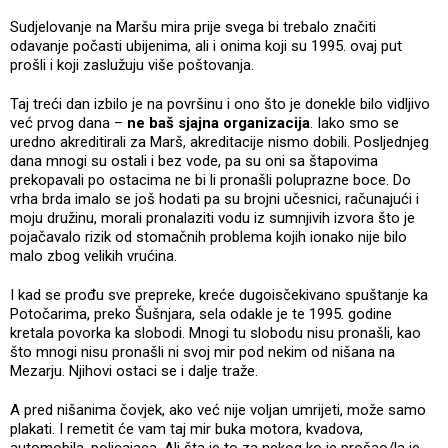
Sudjelovanje na Maršu mira prije svega bi trebalo značiti
odavanje počasti ubijenima, ali i onima koji su 1995. ovaj put
prošli i koji zaslužuju više poštovanja.
Taj treći dan izbilo je na površinu i ono što je donekle bilo vidljivo
već prvog dana –
ne baš sjajna organizacija
. Iako smo se
uredno akreditirali za Marš, akreditacije nismo dobili. Posljednjeg
dana mnogi su ostali i bez vode, pa su oni sa štapovima
prekopavali po ostacima ne bi li pronašli poluprazne boce. Do
vrha brda imalo se još hodati pa su brojni učesnici, računajući i
moju družinu, morali pronalaziti vodu iz sumnjivih izvora što je
pojačavalo rizik od stomačnih problema kojih ionako nije bilo
malo zbog velikih vrućina.
I kad se prođu sve prepreke, kreće dugoisčekivano spuštanje ka
Potočarima, preko Šušnjara, sela odakle je te 1995. godine
kretala povorka ka slobodi. Mnogi tu slobodu nisu pronašli, kao
što mnogi nisu pronašli ni svoj mir pod nekim od nišana na
Mezarju. Njihovi ostaci se i dalje traže.
A pred nišanima čovjek, ako već nije voljan umrijeti, može samo
plakati. I remetit će vam taj mir buka motora, kvadova,
automobila, policajaca. Ali šta je to za nekog ko je prošao/la je