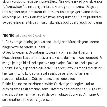
skloni korupciji, nedisciplini, javašluku. Nije ovdje nikad bilo iskrenog
fašizma, kao što nikad nije ni bilo iskrenog komunizma. Ovdje se
radi o generacijskom konfliktu i traumi koja traje vjekovima. Kakva
ideologija je uzrok Palestinsko Izraelskog sukoba?. Dajte probudite
se već jednom iz tih vaših salonsko elitističkih, parolaških buncanja.
NjoNjo
prije više od 2 godine
"...Fašizam je ideologija stvorena u Italiji pod Mussolinijem i nema
blage veze sa ratom u Bosni..."?
O, bez brige, ima. Svojatanje tudjeg, na primjer. Sa Hitlerom i
Mussolinijem fasizam i nacizam tek su dobili ime... kao i genocid. A
svega je toga bilo i i prije pojave tog dvojca. Dakako, i prije pojave
Dodika. Pa bi, slijedeci tvoju logiku, i za prvu dvojicu mogli reci da nisu
krivi za mrznju koju su osjecali i sijali. Jesu. Zlocini, fasizam i
nacizam idu skupa. Gdje je jedno, tu je i ono dvoje.
Dakle, i da ne moraliziram previše: Suzivot je dosegljiv ukoliko
eliminiramo fasizam/nacizam. Obzirom da trenutno caruju fasisti i
nacisti, ostaje nam se nadati da ce im ubrzo doci kraj. Cim prije. Oni
su trenutno u fazi ostrenja oruzja.