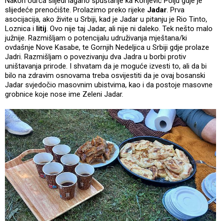
Nakon Udrča slijedi lagano spuštanje ka Konjević Polju gdje je
slijedeće prenoćište. Prolazimo preko rijeke
Jadar
. Prva
asocijacija, ako živite u Srbiji, kad je Jadar u pitanju je Rio Tinto,
Loznica i
litij
. Ovo nije taj Jadar, ali nije ni daleko. Tek nešto malo
južnije. Razmišljam o potencijalu udruživanja mještana/ki
ovdašnje Nove Kasabe, te Gornjih Nedeljica u Srbiji gdje prolaze
Jadri. Razmišljam o povezivanju dva Jadra u borbi protiv
uništavanja prirode. I shvatam da je moguće izvesti to, ali da bi
bilo na zdravim osnovama treba osvijestiti da je ovaj bosanski
Jadar svjedočio masovnim ubistvima, kao i da postoje masovne
grobnice koje nose ime Zeleni Jadar.