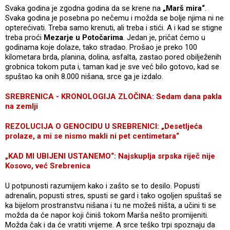
Svaka godina je zgodna godina da se krene na
„Marš mira“
.
Svaka godina je posebna po nečemu i možda se bolje njima ni ne
opterećivati. Treba samo krenuti, ali treba i stići. A i kad se stigne
treba proći
Mezarje u Potočarima
. Jedan je, pričat ćemo u
godinama koje dolaze, tako stradao. Prošao je preko 100
kilometara brda, planina, dolina, asfalta, zastao pored obilježenih
grobnica tokom puta i, taman kad je sve već bilo gotovo, kad se
spuštao ka onih 8.000 nišana, srce ga je izdalo.
SREBRENICA - KRONOLOGIJA ZLOČINA: Sedam dana pakla
na zemlji
REZOLUCIJA O GENOCIDU U SREBRENICI: „Desetljeća
prolaze, a mi se nismo makli ni pet centimetara“
„KAD MI UBIJENI USTANEMO“: Najskuplja srpska riječ nije
Kosovo, već Srebrenica
U potpunosti razumijem kako i zašto se to desilo. Popusti
adrenalin, popusti stres, spusti se gard i tako ogoljen spuštaš se
ka bijelom prostranstvu nišana i tu ne možeš ništa, a učini ti se
možda da će napor koji činiš tokom Marša nešto promijeniti.
Možda čak i da će vratiti vrijeme. A srce teško trpi spoznaju da