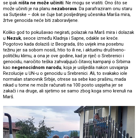
se ipak
ništa ne može učiniti
. Ne mogu se vratiti. Ono što se
može učiniti je na planu
nezaborava
. Da parafraziram onu staru
sa Sutjeske – dok se čuje bat posljednjeg učesnika Marša mira,
žrtve genocida neće biti zaboravljene.
Koliko god to pokušavao negirati, polazak na Marš mira i dolazak
u
Nezuk
, seoce između Kladnja i Sapne, odakle se kreće.
Pogotovo kada dolaziš iz Beograda, što uvijek ima posebnu
težinu jer sa sobom nosiš, htio to ili ne, i aktuelnu društveno-
političku klimu, a ona je ove godine, kad je riječ o Srebrenici i
genocidu, naročito teška zahvaljujući čitavoj kampanji o Srbima
kao
negenocidnom narodu
, koja je uslijedila nakon usvajanja
Rezolucije u UN-u o genocidu u Srebrenici. Ali, to svakako iole
normalan stanovnik Srbije, otrese sa sebe kao prašinu, mada
nikad u tome ne može računati na 100 posto uspjeha jer se
zakači i na druge, ali sjetimo se samo zbog koga smo krenuli na
Marš.