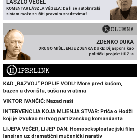
LÁSZLÓ VÉGEL
KOMENTAR LÁSZLA VÉGELA: Da li se autokratski
sistem može srušiti pravnim sredstvima?
KOLUMNA
ZDENKO DUKA
DRUGO MIŠLJENJE ZDENKA DUKE: Dijaspora kao
politički projekt HDZ-a
H
IPERLINK
KAD „RAZVOJ“ POPIJE VODU: More pred kućom,
bazen u dvorištu, suša na vratima
VIKTOR IVANČIĆ: Nazad naši
INTERVENCIJA KOJA MIJENJA STVAR: Priča o Hodži
koji je izvukao mrtvog partizanskog komandanta
LIJEPA VEČER, LIJEP DAN: Homoseksploatacijski film
lansiran uz dramatični mučenički narativ