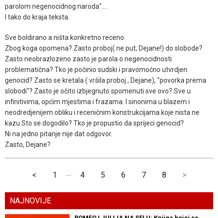
parolom negenocidnog naroda"....
I tako do kraja teksta.
Sve boldirano a ništa konkretno receno.
Zbog koga opomena? Zasto proboj( ne put, Dejane!) do slobode?
Zasto neobrazlozeno zasto je parola o negenocidnosti
problematična? Tko je počinio sudski i pravomoćno utvrdjen
genocid? Zasto se kretala ( vršila proboj , Dejane), "povorka prema
slobodi"? Zasto je očito izbjegnuto spomenuti sve ovo? Sve u
infinitivima, općim mjestima i frazama. I sinonima u blazem i
neodredjenijem obliku i receničnim konstrukcijama koje nista ne
kazu.Sto se dogodilo? Tko je propustio da sprijeci genocid?
Ni na jedno pitanje nije dat odgovor.
Zasto, Dejane?
…
<
1
4
5
6
7
8
>
NAJNOVIJE
ROMEO I JULIJA NA SELU: Knjiga kojoj se