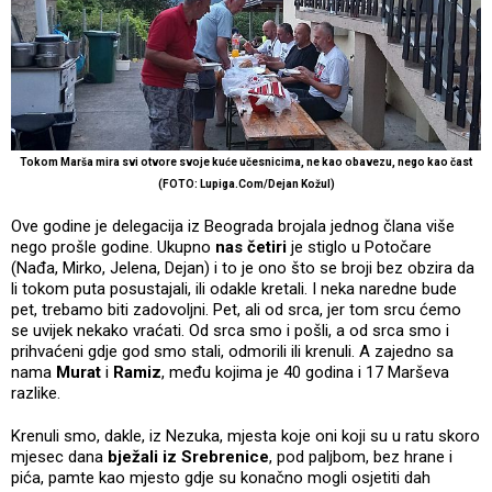
Tokom Marša mira svi otvore svoje kuće učesnicima, ne kao obavezu, nego kao čast
(FOTO: Lupiga.Com/Dejan Kožul)
Ove godine je delegacija iz Beograda brojala jednog člana više
nego prošle godine. Ukupno
nas četiri
je stiglo u Potočare
(Nađa, Mirko, Jelena, Dejan) i to je ono što se broji bez obzira da
li tokom puta posustajali, ili odakle kretali. I neka naredne bude
pet, trebamo biti zadovoljni. Pet, ali od srca, jer tom srcu ćemo
se uvijek nekako vraćati. Od srca smo i pošli, a od srca smo i
prihvaćeni gdje god smo stali, odmorili ili krenuli. A zajedno sa
nama
Murat
i
Ramiz
, među kojima je 40 godina i 17 Marševa
razlike.
Krenuli smo, dakle, iz Nezuka, mjesta koje oni koji su u ratu skoro
mjesec dana
bježali iz Srebrenice
, pod paljbom, bez hrane i
pića, pamte kao mjesto gdje su konačno mogli osjetiti dah