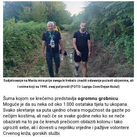
Sudjelovanje na Maršu mira prije svega bi trebalo značiti odavanje počasti ubijenima, ali
i onima koji su 1995. ovaj put prošli (FOTO: Lupiga.Com/Dejan Kožul)
Šuma kojom se krećemo predstavlja
ogromnu grobnicu
.
Moguće je da su neka od oko 1.000 ostataka tijela tu ukopana.
Svako skretanje sa puta ujedno otvara mogućnost da gazite po
nečijim kostima, ali naći će se svake godine neko ko se neće
obazirati na to pa će krenuti prečicom obilaziti kolonu i tako
ugroziti sebe, ali i dovesti u nepriliku vrijedne i pažljive volontere
Crvenog križa, gorskih službi.