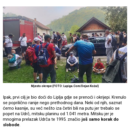
Mjesto okrepe (FOTO: Lupiga.Com/Dejan Kožul)
Ipak, prvi cilj je bio doći do Liplja gdje se prenoći i okrijepi. Krenulo
se poprilično ranije nego prethodnog dana. Neki od njih, saznat
ćemo kasnije, su već nešto iza četiri bili na putu jer trebalo se
popet na Udrč, mitsku planinu od 1.041 metra. Mitsku jer je
mnogima prelazak Udrča te 1995. značio
još samo korak do
slobode
.