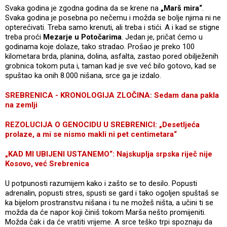
Svaka godina je zgodna godina da se krene na
„Marš mira“
.
Svaka godina je posebna po nečemu i možda se bolje njima ni ne
opterećivati. Treba samo krenuti, ali treba i stići. A i kad se stigne
treba proći
Mezarje u Potočarima
. Jedan je, pričat ćemo u
godinama koje dolaze, tako stradao. Prošao je preko 100
kilometara brda, planina, dolina, asfalta, zastao pored obilježenih
grobnica tokom puta i, taman kad je sve već bilo gotovo, kad se
spuštao ka onih 8.000 nišana, srce ga je izdalo.
SREBRENICA - KRONOLOGIJA ZLOČINA: Sedam dana pakla
na zemlji
REZOLUCIJA O GENOCIDU U SREBRENICI: „Desetljeća
prolaze, a mi se nismo makli ni pet centimetara“
„KAD MI UBIJENI USTANEMO“: Najskuplja srpska riječ nije
Kosovo, već Srebrenica
U potpunosti razumijem kako i zašto se to desilo. Popusti
adrenalin, popusti stres, spusti se gard i tako ogoljen spuštaš se
ka bijelom prostranstvu nišana i tu ne možeš ništa, a učini ti se
možda da će napor koji činiš tokom Marša nešto promijeniti.
Možda čak i da će vratiti vrijeme. A srce teško trpi spoznaju da