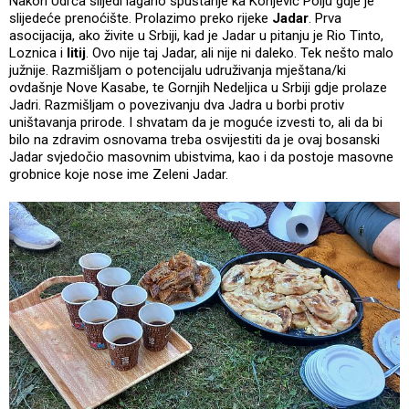
Nakon Udrča slijedi lagano spuštanje ka Konjević Polju gdje je
slijedeće prenoćište. Prolazimo preko rijeke
Jadar
. Prva
asocijacija, ako živite u Srbiji, kad je Jadar u pitanju je Rio Tinto,
Loznica i
litij
. Ovo nije taj Jadar, ali nije ni daleko. Tek nešto malo
južnije. Razmišljam o potencijalu udruživanja mještana/ki
ovdašnje Nove Kasabe, te Gornjih Nedeljica u Srbiji gdje prolaze
Jadri. Razmišljam o povezivanju dva Jadra u borbi protiv
uništavanja prirode. I shvatam da je moguće izvesti to, ali da bi
bilo na zdravim osnovama treba osvijestiti da je ovaj bosanski
Jadar svjedočio masovnim ubistvima, kao i da postoje masovne
grobnice koje nose ime Zeleni Jadar.