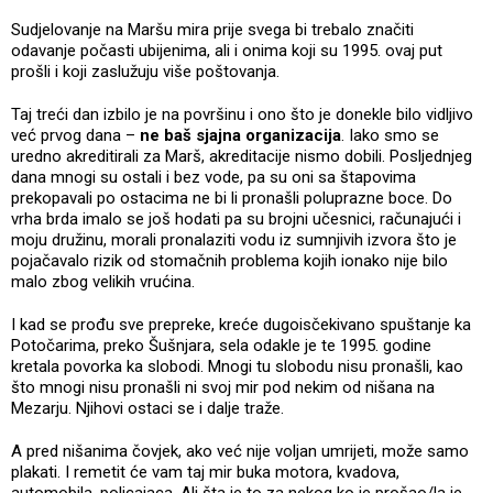
Sudjelovanje na Maršu mira prije svega bi trebalo značiti
odavanje počasti ubijenima, ali i onima koji su 1995. ovaj put
prošli i koji zaslužuju više poštovanja.
Taj treći dan izbilo je na površinu i ono što je donekle bilo vidljivo
već prvog dana –
ne baš sjajna organizacija
. Iako smo se
uredno akreditirali za Marš, akreditacije nismo dobili. Posljednjeg
dana mnogi su ostali i bez vode, pa su oni sa štapovima
prekopavali po ostacima ne bi li pronašli poluprazne boce. Do
vrha brda imalo se još hodati pa su brojni učesnici, računajući i
moju družinu, morali pronalaziti vodu iz sumnjivih izvora što je
pojačavalo rizik od stomačnih problema kojih ionako nije bilo
malo zbog velikih vrućina.
I kad se prođu sve prepreke, kreće dugoisčekivano spuštanje ka
Potočarima, preko Šušnjara, sela odakle je te 1995. godine
kretala povorka ka slobodi. Mnogi tu slobodu nisu pronašli, kao
što mnogi nisu pronašli ni svoj mir pod nekim od nišana na
Mezarju. Njihovi ostaci se i dalje traže.
A pred nišanima čovjek, ako već nije voljan umrijeti, može samo
plakati. I remetit će vam taj mir buka motora, kvadova,
automobila, policajaca. Ali šta je to za nekog ko je prošao/la je