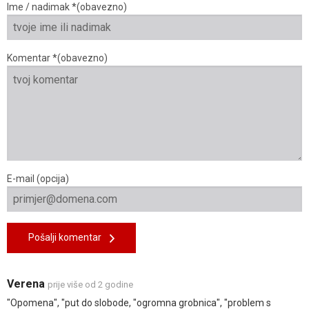
Ime / nadimak *(obavezno)
Komentar *(obavezno)
E-mail (opcija)
Pošalji komentar
Verena
prije više od 2 godine
"Opomena", "put do slobode, "ogromna grobnica", "problem s