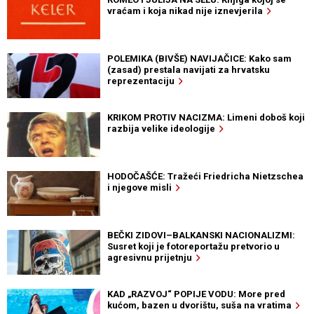
vraćam i koja nikad nije iznevjerila
POLEMIKA (BIVŠE) NAVIJAČICE: Kako sam
(zasad) prestala navijati za hrvatsku
reprezentaciju
KRIKOM PROTIV NACIZMA: Limeni doboš koji
razbija velike ideologije
HODOČAŠĆE: Tražeći Friedricha Nietzschea
i njegove misli
BEČKI ZIDOVI–BALKANSKI NACIONALIZMI:
Susret koji je fotoreportažu pretvorio u
agresivnu prijetnju
KAD „RAZVOJ“ POPIJE VODU: More pred
kućom, bazen u dvorištu, suša na vratima