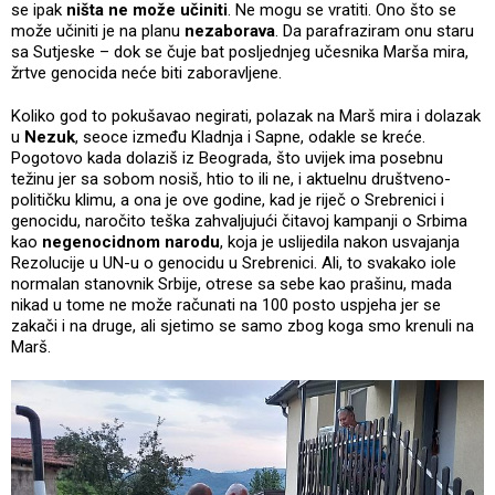
se ipak
ništa ne može učiniti
. Ne mogu se vratiti. Ono što se
može učiniti je na planu
nezaborava
. Da parafraziram onu staru
sa Sutjeske – dok se čuje bat posljednjeg učesnika Marša mira,
žrtve genocida neće biti zaboravljene.
Koliko god to pokušavao negirati, polazak na Marš mira i dolazak
u
Nezuk
, seoce između Kladnja i Sapne, odakle se kreće.
Pogotovo kada dolaziš iz Beograda, što uvijek ima posebnu
težinu jer sa sobom nosiš, htio to ili ne, i aktuelnu društveno-
političku klimu, a ona je ove godine, kad je riječ o Srebrenici i
genocidu, naročito teška zahvaljujući čitavoj kampanji o Srbima
kao
negenocidnom narodu
, koja je uslijedila nakon usvajanja
Rezolucije u UN-u o genocidu u Srebrenici. Ali, to svakako iole
normalan stanovnik Srbije, otrese sa sebe kao prašinu, mada
nikad u tome ne može računati na 100 posto uspjeha jer se
zakači i na druge, ali sjetimo se samo zbog koga smo krenuli na
Marš.