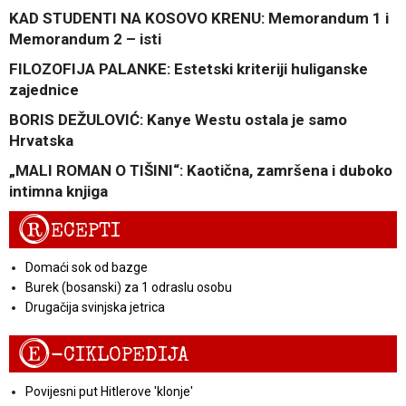
KAD STUDENTI NA KOSOVO KRENU: Memorandum 1 i
Memorandum 2 – isti
FILOZOFIJA PALANKE: Estetski kriteriji huliganske
zajednice
BORIS DEŽULOVIĆ: Kanye Westu ostala je samo
Hrvatska
„MALI ROMAN O TIŠINI“: Kaotična, zamršena i duboko
intimna knjiga
R
ECEPTI
Domaći sok od bazge
Burek (bosanski) za 1 odraslu osobu
Drugačija svinjska jetrica
E
-CIKLOPEDIJA
Povijesni put Hitlerove 'klonje'