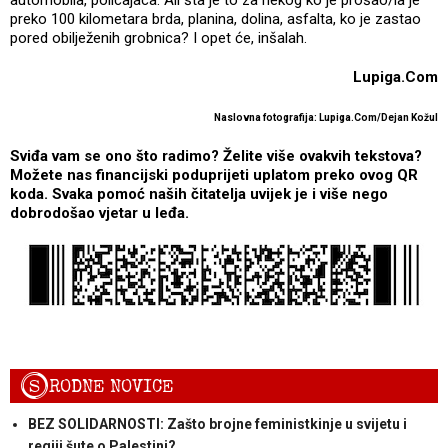
preko 100 kilometara brda, planina, dolina, asfalta, ko je zastao
pored obilježenih grobnica? I opet će, inšalah.
Lupiga.Com
Naslovna fotografija: Lupiga.Com/Dejan Kožul
Sviđa vam se ono što radimo? Želite više ovakvih tekstova?
Možete nas financijski poduprijeti uplatom preko ovog QR
koda. Svaka pomoć naših čitatelja uvijek je i više nego
dobrodošao vjetar u leđa.
S
RODNE NOVICE
BEZ SOLIDARNOSTI: Zašto brojne feministkinje u svijetu i
regiji šute o Palestini?