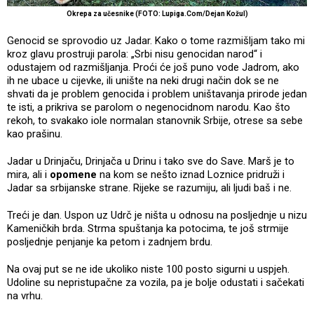
Okrepa za učesnike (FOTO: Lupiga.Com/Dejan Kožul)
Genocid se sprovodio uz Jadar. Kako o tome razmišljam tako mi
kroz glavu prostruji parola: „Srbi nisu genocidan narod“ i
odustajem od razmišljanja. Proći će još puno vode Jadrom, ako
ih ne ubace u cijevke, ili unište na neki drugi način dok se ne
shvati da je problem genocida i problem uništavanja prirode jedan
te isti, a prikriva se parolom o negenocidnom narodu. Kao što
rekoh, to svakako iole normalan stanovnik Srbije, otrese sa sebe
kao prašinu.
Jadar u Drinjaču, Drinjača u Drinu i tako sve do Save. Marš je to
mira, ali i
opomene
na kom se nešto iznad Loznice pridruži i
Jadar sa srbijanske strane. Rijeke se razumiju, ali ljudi baš i ne.
Treći je dan. Uspon uz Udrč je ništa u odnosu na posljednje u nizu
Kameničkih brda. Strma spuštanja ka potocima, te još strmije
posljednje penjanje ka petom i zadnjem brdu.
Na ovaj put se ne ide ukoliko niste 100 posto sigurni u uspjeh.
Udoline su nepristupačne za vozila, pa je bolje odustati i sačekati
na vrhu.