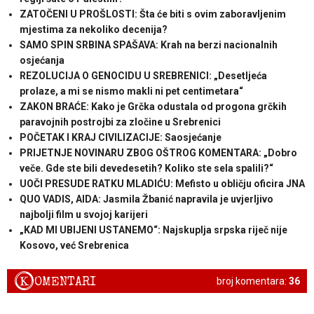
ZATOČENI U PROŠLOSTI: Šta će biti s ovim zaboravljenim
mjestima za nekoliko decenija?
SAMO SPIN SRBINA SPAŠAVA: Krah na berzi nacionalnih
osjećanja
REZOLUCIJA O GENOCIDU U SREBRENICI: „Desetljeća
prolaze, a mi se nismo makli ni pet centimetara“
ZAKON BRAĆE: Kako je Grčka odustala od progona grčkih
paravojnih postrojbi za zločine u Srebrenici
POČETAK I KRAJ CIVILIZACIJE: Saosjećanje
PRIJETNJE NOVINARU ZBOG OŠTROG KOMENTARA: „Dobro
veče. Gde ste bili devedesetih? Koliko ste sela spalili?“
UOČI PRESUDE RATKU MLADIĆU: Mefisto u obličju oficira JNA
QUO VADIS, AIDA: Jasmila Žbanić napravila je uvjerljivo
najbolji film u svojoj karijeri
„KAD MI UBIJENI USTANEMO“: Najskuplja srpska riječ nije
Kosovo, već Srebrenica
K
OMENTARI
broj komentara:
36