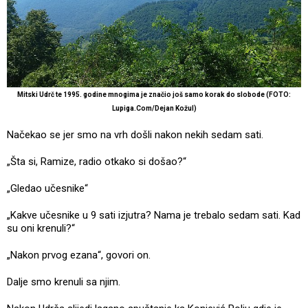
Mitski Udrč te 1995. godine mnogima je značio još samo korak do slobode (FOTO:
Lupiga.Com/Dejan Kožul)
Načekao se jer smo na vrh došli nakon nekih sedam sati.
„Šta si, Ramize, radio otkako si došao?“
„Gledao učesnike“
„Kakve učesnike u 9 sati izjutra? Nama je trebalo sedam sati. Kad
su oni krenuli?“
„Nakon prvog ezana“, govori on.
Dalje smo krenuli sa njim.