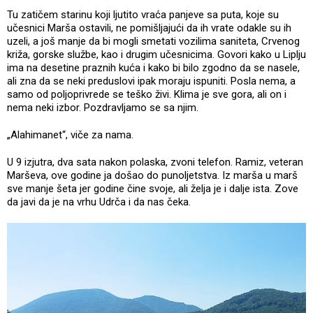
Tu zatičem starinu koji ljutito vraća panjeve sa puta, koje su
učesnici Marša ostavili, ne pomišljajući da ih vrate odakle su ih
uzeli, a još manje da bi mogli smetati vozilima saniteta, Crvenog
križa, gorske službe, kao i drugim učesnicima. Govori kako u Liplju
ima na desetine praznih kuća i kako bi bilo zgodno da se nasele,
ali zna da se neki preduslovi ipak moraju ispuniti. Posla nema, a
samo od poljoprivrede se teško živi. Klima je sve gora, ali on i
nema neki izbor. Pozdravljamo se sa njim.
„Alahimanet“, viče za nama.
U 9 izjutra, dva sata nakon polaska, zvoni telefon. Ramiz, veteran
Marševa, ove godine ja došao do punoljetstva. Iz marša u marš
sve manje šeta jer godine čine svoje, ali želja je i dalje ista. Zove
da javi da je na vrhu Udrča i da nas čeka.