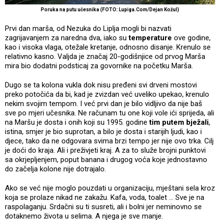
Poruka na putu učesnika (FOTO: Lupiga.Com/Dejan Kožul)
Prvi dan marša, od Nezuka do Liplja mogli bi nazvati
zagrijavanjem za naredna dva, iako su
temperature
ove godine,
kao i visoka vlaga, otežale kretanje, odnosno disanje. Krenulo se
relativno kasno. Valjda je značaj 20-godišnjice od prvog Marša
mira bio dodatni podsticaj za govornike na početku Marša.
Dugo se ta kolona vukla dok nisu pređeni svi drveni mostovi
preko potočića da bi, kad je zvizdan već uveliko upekao, krenulo
nekim svojim tempom. I već prvi dan je bilo vidljivo da nije baš
sve po mjeri učesnika. Ne računam tu one koji vole ići sprijeda, ali
na Maršu je dosta i onih koji su 1995. godine
tim putem bježali
,
istina, smjer je bio suprotan, a bilo je dosta i starijih ljudi, kao i
djece, tako da ne odgovara svima brzi tempo jer nije ovo trka. Cilj
je doći do kraja. Ali i preživjeti kraj. A za to služe brojni punktovi
sa okrjepljenjem, poput banana i drugog voća koje jednostavno
do začelja kolone nije dotrajalo.
Ako se već nije moglo pouzdati u organizaciju, mještani sela kroz
koja se prolaze nikad ne zakažu. Kafa, voda, toalet ... Sve je na
raspolaganju. Srdačni su ti susreti, ali i bolni jer neminovno se
dotaknemo života u selima. A njega je sve manje.