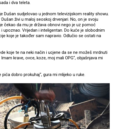
sada i dva teleta.
da je Dušan sudjelovao u jednom televizijskom reality showu.
Dušan živi u maloj seoskoj drvenjari. No, on je svoju
ije čekao da mu je država obnovi nego je uz pomoć
 i upoznao. Vrijedan i inteligentan. Do kuće je slobodnim
e koje je također sam napravio. Odlučio se ostati na
ede koje te na neki način i ucjene da se ne možeš mrdnuti
 Imam krave, ovce, koze, moj mali OPG“, objašnjava mi
pića dobro prokuhaj“, gura mi mlijeko u ruke.