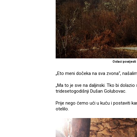
Ostaci povijest
„Eto meni dočeka na sva zvona“, našalim
„Ma to je sve na daljinski. Tko bi dolazio 
tridesetogodišnji Dušan Golubovac.
Prije nego ćemo ući u kuću i postaviti ka
otelilo.