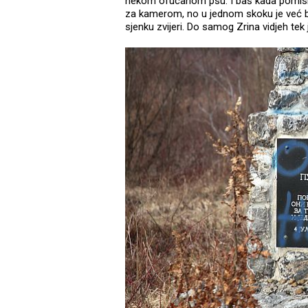
nekom ofucanom psu. I baš kada pomisli
za kamerom, no u jednom skoku je već bi
sjenku zvijeri. Do samog Zrina vidjeh tek