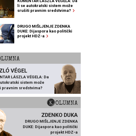
KOMENTAR LÁSZLA VÉGELA: Da
li se autokratski sistem može
srušiti pravnim sredstvima?
DRUGO MIŠLJENJE ZDENKA
DUKE: Dijaspora kao politički
projekt HDZ-a
KOLUMNA
ZLÓ VÉGEL
NTAR LÁSZLA VÉGELA: Da
 autokratski sistem može
ti pravnim sredstvima?
KOLUMNA
ZDENKO DUKA
DRUGO MIŠLJENJE ZDENKA
DUKE: Dijaspora kao politički
projekt HDZ-a