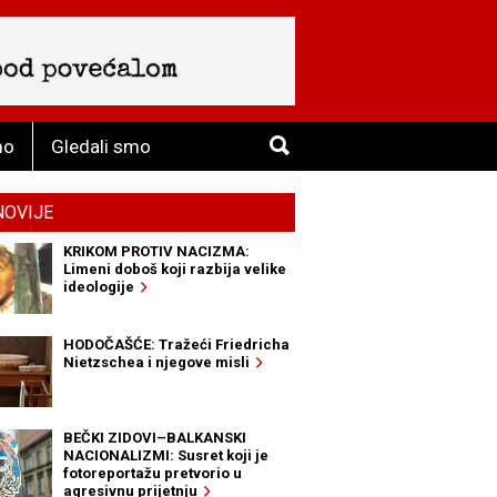
mo
Gledali smo
NOVIJE
KRIKOM PROTIV NACIZMA:
Limeni doboš koji razbija velike
ideologije
HODOČAŠĆE: Tražeći Friedricha
Nietzschea i njegove misli
BEČKI ZIDOVI–BALKANSKI
NACIONALIZMI: Susret koji je
fotoreportažu pretvorio u
agresivnu prijetnju