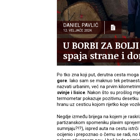
DANIEL PAVLIĆ
12. VELJAČE 2024.
U BORBI ZA BOLJI
spaja strane i d
Po tko zna koji put, derutna cesta mog
gore
. Iako sam se maknuo tek petnaest
nazvati urbanim, već na prvim kilometri
svinje i lisice
. Nakon što su prošlog mj
termometar pokazuje pozitivnu desetku. V
hranu uz cesticu kojom rijetko koje vozi
Negdje između brijega na kojem je raskriž
partizanskom spomeniku plavim spreje
sumnjaju?!?), ispred auta na cestu istrči 
ocijenio i prepoznao o čemu se radi, no bi