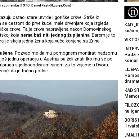
m spomeniku (FOTO: Daniel Pavlić/Lupiga.Com)
H
uju ostaci stare utvrde i gotičke crkve. Strše iz
 se cestom do prve kuće, male drvenjare koja izgleda
KAD „R
ičke crkve. Ta je crkva napravljena nakon Domovinskog
kućom,
atskoj koja
nema baš niti jednog župljanina
. Barem je to
VIKTOR
ralije stigla jedna žena koja vuče korijene sa Zrina.
INTERV
ušana
. Pozvao me da mu pomognem montirati nadzornu
Hodži 
oš jednu operaciju u Austriju pa želi znati tko mu se po
koman
upruga s jednogodišnjim sinom za to vrijeme u Dvoru.
LIJEPA
znači da je točno podne.
Homose
dramat
KAD S
Memora
FILOZO
huliga
BORIS 
Hrvats
„MALI 