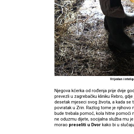
Vrijedan i intel
Njegova kćerka od rođenja prije dvije go
prevezli u zagrebačku kliniku Rebro, gdje 
desetak mjeseci svog života, a kada se tre
povratak u Zrin. Razlog tome je njihovo m
bude trebala pomoć, kola hitne pomoći m
ne oduzmu dijete, socijalna služba mu je
morao
preseliti u Dvor
kako bi u slučaju