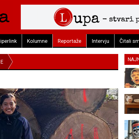
iperlink
Kolumne
Reportaže
Intervju
Čitali s
NAJ
ŽE