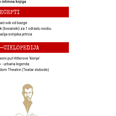
 intimna knjiga
ECEPTI
ći sok od bazge
k (bosanski) za 1 odraslu osobu
čija svinjska jetrica
-CIKLOPEDIJA
esni put Hitlerove 'klonje'
 - urbana legenda
dom Theatre (Teatar slobode)