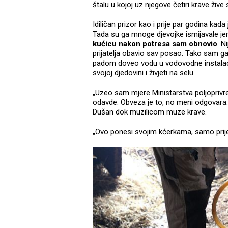
štalu u kojoj uz njegove četiri krave žive 
Idiličan prizor kao i prije par godina ka
Tada su ga mnoge djevojke ismijavale jer 
kućicu nakon potresa sam obnovio
. N
prijatelja obavio sav posao. Tako sam ga
padom doveo vodu u vodovodne instalacij
svojoj djedovini i živjeti na selu.
„Uzeo sam mjere Ministarstva poljoprivr
odavde. Obveza je to, no meni odgovara.
Dušan dok muzilicom muze krave.
„Ovo ponesi svojim kćerkama, samo prije 