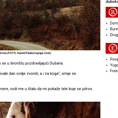
duboko
R
Doma
Bure
Druga
E
i Zrina (FOTO: Daniel Pavlić/Lupiga.Com)
Povij
 se u dvorištu pozdravljajući Dušana.
Yugo
Free
svaki dan ovdje zvoniti, a i za koga“, smije se
mere, vodi me u štalu da mi pokaže tele koje se jutros