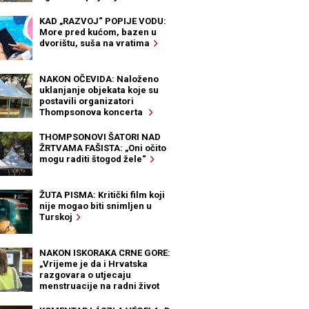
KAD „RAZVOJ“ POPIJE VODU:
More pred kućom, bazen u
dvorištu, suša na vratima
NAKON OČEVIDA: Naloženo
uklanjanje objekata koje su
postavili organizatori
Thompsonova koncerta
THOMPSONOVI ŠATORI NAD
ŽRTVAMA FAŠISTA: „Oni očito
mogu raditi štogod žele“
ŽUTA PISMA: Kritički film koji
nije mogao biti snimljen u
Turskoj
NAKON ISKORAKA CRNE GORE:
„Vrijeme je da i Hrvatska
razgovara o utjecaju
menstruacije na radni život
žena“