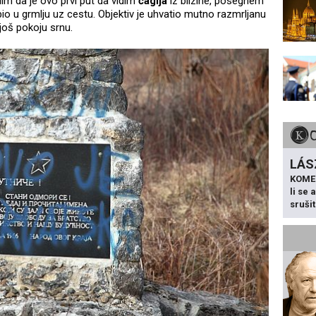
m da je ovo prvi put da vidim
čaglja
iz blizine, posegnem
o u grmlju uz cestu. Objektiv je uhvatio mutno razmrljanu
 još pokoju srnu.
LÁS
KOME
li se
sruši