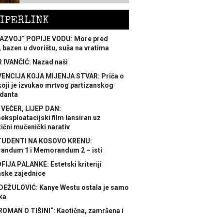
IPERLINK
AZVOJ“ POPIJE VODU: More pred
 bazen u dvorištu, suša na vratima
 IVANČIĆ: Nazad naši
ENCIJA KOJA MIJENJA STVAR: Priča o
koji je izvukao mrtvog partizanskog
danta
 VEČER, LIJEP DAN:
ksploatacijski film lansiran uz
ični mučenički narativ
TUDENTI NA KOSOVO KRENU:
ndum 1 i Memorandum 2 – isti
FIJA PALANKE: Estetski kriteriji
nske zajednice
DEŽULOVIĆ: Kanye Westu ostala je samo
ka
ROMAN O TIŠINI“: Kaotična, zamršena i