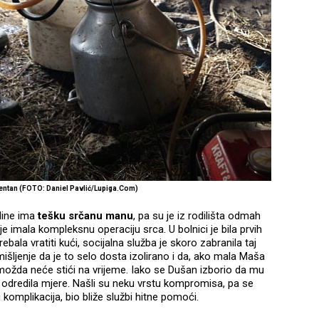
igentan (FOTO: Daniel Pavlić/Lupiga.Com)
dine ima
tešku srčanu manu
, pa su je iz rodilišta odmah
je imala kompleksnu operaciju srca. U bolnici je bila prvih
bala vratiti kući, socijalna služba je skoro zabranila taj
išljenje da je to selo dosta izolirano i da, ako mala Maša
ožda neće stići na vrijeme. Iako se Dušan izborio da mu
 odredila mjere. Našli su neku vrstu kompromisa, pa se
 komplikacija, bio bliže službi hitne pomoći.