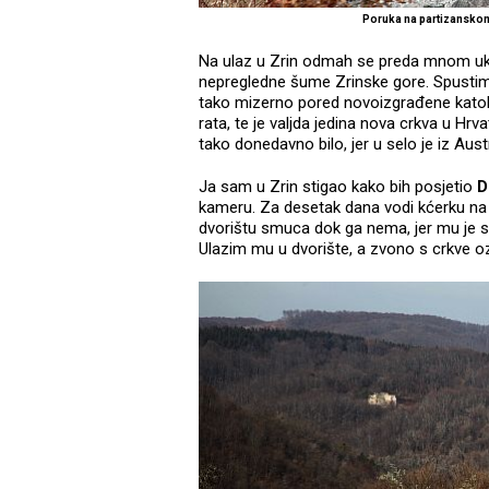
Poruka na partizansko
Na ulaz u Zrin odmah se preda mnom ukaz
nepregledne šume Zrinske gore. Spustim
tako mizerno pored novoizgrađene katol
rata, te je valjda jedina nova crkva u Hrv
tako donedavno bilo, jer u selo je iz Aust
Ja sam u Zrin stigao kako bih posjetio
D
kameru. Za desetak dana vodi kćerku na j
dvorištu smuca dok ga nema, jer mu je s
Ulazim mu u dvorište, a zvono s crkve o