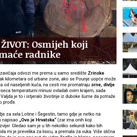
 ŽIVOT: Osmijeh koji
omaće radnike
a zavičaja odvozi me prema u samo središte
Zrinske
ak kilometara od urbane zone, ako se Pounje uopće može
ma od naseljenih kuća, na cesti me promatraju
srne, divlje
eseca temperaturni minusi ovladali ovim krajem, sada
aljda je to i istjeralo životinje iz duboke šume da potraže
lo prođe.
je za sela Lotine i Šegestin, tamo gdje je netko na
m napisao
„Ovo je Hrvatska“
(zar ima onih koji
zvijer. Gledao sam je u tih nekoliko sekundi kako bih
la mi je prevelika za lisicu, a premala za vuka. Više slična