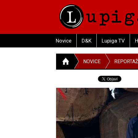
Novice
D&K
Lupiga TV
H
NOVICE
REPORTA