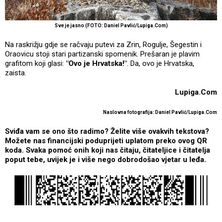
Sve je jasno (FOTO: Daniel Pavlić/Lupiga.Com)
Na raskrižju gdje se račvaju putevi za Zrin, Rogulje, Šegestin i
Oraovicu stoji stari partizanski spomenik. Prešaran je plavim
grafitom koji glasi:
"Ovo je Hrvatska!"
. Da, ovo je Hrvatska,
zaista.
Lupiga.Com
Naslovna fotografija: Daniel Pavlić/Lupiga.Com
Sviđa vam se ono što radimo? Želite više ovakvih tekstova?
Možete nas financijski poduprijeti uplatom preko ovog QR
koda. Svaka pomoć onih koji nas čitaju, čitateljice i čitatelja
poput tebe, uvijek je i više nego dobrodošao vjetar u leđa.