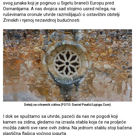
svog junaka koji je poginuo u Sigetu braneći Europu pred
Osmanlijama. A nas dvojica sad stojimo usred ničega, na
ruševinama oronule utvrde razmišljajući o ostavštini obitelji
Zrinskih i njenoj nezavidnoj budućnosti.
Detalj sa crkvenih zidina (FOTO: Daniel Pavlić/Lupiga.Com)
I dok se spuštamo sa utvrde, pazeći da nas ne pogodi koji
kamen sa zidina, gledamo na izrasla stabla koja će na proljeće
možda zakriti sve rane ovih zidina. Na jednom stablu stoji bačena
plastična flašica voćnog jogurta.