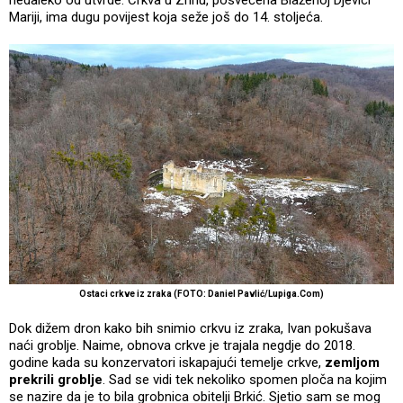
nedaleko od utvrde. Crkva u Zrinu, posvećena Blaženoj Djevici
Mariji, ima dugu povijest koja seže još do 14. stoljeća.
Ostaci crkve iz zraka (FOTO: Daniel Pavlić/Lupiga.Com)
Dok dižem dron kako bih snimio crkvu iz zraka, Ivan pokušava
naći groblje. Naime, obnova crkve je trajala negdje do 2018.
godine kada su konzervatori iskapajući temelje crkve,
zemljom
prekrili groblje
. Sad se vidi tek nekoliko spomen ploča na kojim
se nazire da je to bila grobnica obitelji Brkić. Sjetio sam se mog