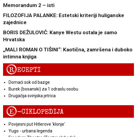
Memorandum 2 – isti
FILOZOFIJA PALANKE: Estetski kriteriji huliganske
zajednice
BORIS DEŽULOVIĆ: Kanye Westu ostala je samo
Hrvatska
„MALI ROMAN O TIŠINI“: Kaotična, zamršena i duboko
intimna knjiga
R
ECEPTI
Domaći sok od bazge
Burek (bosanski) za 1 odraslu osobu
Drugačija svinjska jetrica
E
-CIKLOPEDIJA
Povijesni put Hitlerove 'klonje'
Yugo - urbana legenda