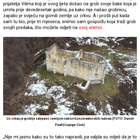
prijatelja Vilima koji je ovog ljeta došao na grob svoje bake koja je
umrla prije devedesetak godina, pa kako nije našao grobnicu,
zapalio je svijeću na gomili zemlje uz crkvu. A i prošli put kada
sam tu bio, prije tri mjeseca, snimio sam gospođu koja traži grob
svojih predaka, što možete vidjeti na
ovoj snimci
.
Uz crkvu je groblje zatrpano zemljom nakon konzervatorskih radova (FOTO: Daniel
Pavlić/Lupiga.Com)
„Nije mi jasno kako su to tako napravili, pa valjda su vidjeli da je to