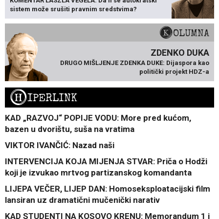
KOMENTAR LÁSZLA VÉGELA: Da li se autokratski
sistem može srušiti pravnim sredstvima?
KOLUMNA
ZDENKO DUKA
DRUGO MIŠLJENJE ZDENKA DUKE: Dijaspora kao
politički projekt HDZ-a
H
IPERLINK
KAD „RAZVOJ“ POPIJE VODU: More pred kućom,
bazen u dvorištu, suša na vratima
VIKTOR IVANČIĆ: Nazad naši
INTERVENCIJA KOJA MIJENJA STVAR: Priča o Hodži
koji je izvukao mrtvog partizanskog komandanta
LIJEPA VEČER, LIJEP DAN: Homoseksploatacijski film
lansiran uz dramatični mučenički narativ
KAD STUDENTI NA KOSOVO KRENU: Memorandum 1 i