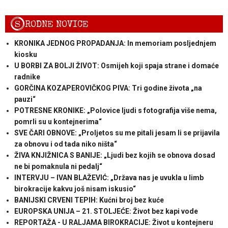
S
RODNE NOVICE
KRONIKA JEDNOG PROPADANJA: In memoriam posljednjem
kiosku
U BORBI ZA BOLJI ŽIVOT: Osmijeh koji spaja strane i domaće
radnike
GORČINA KOZAPEROVIČKOG PIVA: Tri godine života „na
pauzi“
POTRESNE KRONIKE: „Polovice ljudi s fotografija više nema,
pomrli su u kontejnerima“
SVE ČARI OBNOVE: „Proljetos su me pitali jesam li se prijavila
za obnovu i od tada niko ništa“
ŽIVA KNJIŽNICA S BANIJE: „Ljudi bez kojih se obnova dosad
ne bi pomaknula ni pedalj“
INTERVJU – IVAN BLAŽEVIĆ: „Država nas je uvukla u limb
birokracije kakvu još nisam iskusio“
BANIJSKI CRVENI TEPIH: Kućni broj bez kuće
EUROPSKA UNIJA – 21. STOLJEĆE: Život bez kapi vode
REPORTAŽA - U RALJAMA BIROKRACIJE: Život u kontejneru