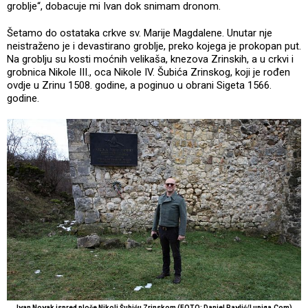
groblje“, dobacuje mi Ivan dok snimam dronom.
Šetamo do ostataka crkve sv. Marije Magdalene. Unutar nje
neistraženo je i devastirano groblje, preko kojega je prokopan put.
Na groblju su kosti moćnih velikaša, knezova Zrinskih, a u crkvi i
grobnica Nikole III., oca Nikole IV. Šubića Zrinskog, koji je rođen
ovdje u Zrinu 1508. godine, a poginuo u obrani Sigeta 1566.
godine.
Ivan Novak ispred ploče Nikoli Šubiću Zrinskom (FOTO: Daniel Pavlić/Lupiga.Com)