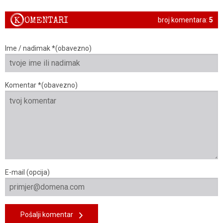
K
OMENTARI
broj komentara:
5
Ime / nadimak *(obavezno)
Komentar *(obavezno)
E-mail (opcija)
Pošalji komentar