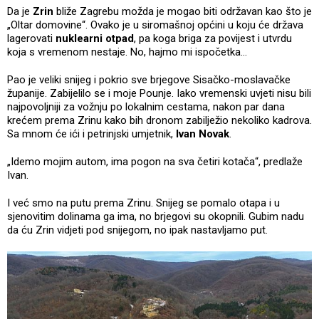
Da je
Zrin
bliže Zagrebu možda je mogao biti održavan kao što je
„Oltar domovine“. Ovako je u siromašnoj općini u koju će država
lagerovati
nuklearni otpad
, pa koga briga za povijest i utvrdu
koja s vremenom nestaje. No, hajmo mi ispočetka…
Pao je veliki snijeg i pokrio sve brjegove Sisačko-moslavačke
županije. Zabijelilo se i moje Pounje. Iako vremenski uvjeti nisu bili
najpovoljniji za vožnju po lokalnim cestama, nakon par dana
krećem prema Zrinu kako bih dronom zabilježio nekoliko kadrova.
Sa mnom će ići i petrinjski umjetnik,
Ivan Novak
.
„Idemo mojim autom, ima pogon na sva četiri kotača“, predlaže
Ivan.
I već smo na putu prema Zrinu. Snijeg se pomalo otapa i u
sjenovitim dolinama ga ima, no brjegovi su okopnili. Gubim nadu
da ću Zrin vidjeti pod snijegom, no ipak nastavljamo put.