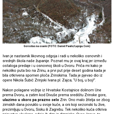
Gorostas na osami (FOTO: Daniel Pavlić/Lupiga.Com)
Ivan je nastavnik likovnog odgoja i radi u nekoliko osnovnih i
srednjih škola naše županije. Poznat mu je ovaj kraj jer između
ostaloga predaje i u osnovnoj školi u Dvoru. Priča mi kako je
nekoliko puta bio na Zrinu, a prvi put prije deset godina kada je
bila otkrivena spomen ploča Zrinskima. Tada je pjevao dio iz
opere Nikola Šubić Zrinjski Ivana pl. Zajca; "U boj, u boj!".
Nakon polagane vožnje iz Hrvatske Kostajnice dolinom Une
prema Dvoru, a zatim kod Divuše prema središtu Zrinske gore,
ulazimo u skoro pa prazno selo
Zrin. Ono malo žitelja se zbog
zimskih dana povuklo u svoje kuće, a oni koji sezonski tu žive,
prezimljuju u Dvoru, Sisku ili Zagrebu. Tek nekoliko kuća otkriva