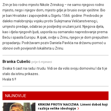
Zrin je bio rodno mjesto Nikole Zrinskog – ne samo njegovo rodno
mjesto, nego i njegov dom, mjesto gdje je brusio svoje vještine. Bio
je ban Hrvatske i zapovjednik u Sigetu 1566. godine. Predvodio je
daleko malobrojniju vojsku protiv Sulejmana Veličanstvenog i,
umjesto predaje, odabrao je posljednji oružani juriš. Njegova djela,
kao i djela njegovih ljudi, usporila su osmansko napredovanje prema
Beču i spasila Europu. A ipak, ovdje u Zrinu, njegov je dom prepušten
propadanju. Podržavam poziv Daniela Pavlića na državnu pomoć u
obnovi ovih povijesnih lokaliteta u Zrinu.
Branka Cubelic
prije 6 mjeseci
Svaka ti cast na radu i trudu. Vidi se da volis svoju domovinu I da ti je
stalo da istinu prikazes..
Hvala ti !!
NAJNOVIJE
KRIKOM PROTIV NACIZMA: Limeni doboš koji
razbija velike ideologije