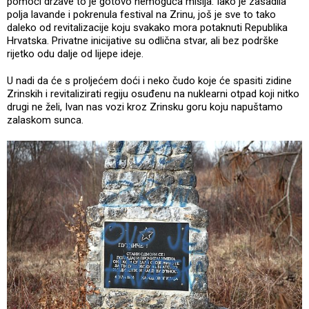
pomoći države to je gotovo nemoguća misija. Iako je zasadila
polja lavande i pokrenula festival na Zrinu, još je sve to tako
daleko od revitalizacije koju svakako mora potaknuti Republika
Hrvatska. Privatne inicijative su odlična stvar, ali bez podrške
rijetko odu dalje od lijepe ideje.
U nadi da će s proljećem doći i neko čudo koje će spasiti zidine
Zrinskih i revitalizirati regiju osuđenu na nuklearni otpad koji nitko
drugi ne želi, Ivan nas vozi kroz Zrinsku goru koju napuštamo
zalaskom sunca.