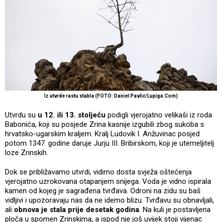
Iz utvrde rastu stabla (FOTO: Daniel Pavlić/Lupiga.Com)
Utvrdu su
u 12. ili 13. stoljeću
podigli vjerojatno velikaši iz roda
Babonića, koji su posjede Zrina kasnije izgubili zbog sukoba s
hrvatsko-ugarskim kraljem. Kralj Ludovik I. Anžuvinac posjed
potom 1347. godine daruje Jurju III. Bribirskom, koji je utemeljitelj
loze Zrinskih.
Dok se približavamo utvrdi, vidimo dosta svježa oštećenja
vjerojatno uzrokovana otapanjem snijega. Voda je vidno ispirala
kamen od kojeg je sagrađena tvrđava. Odroni na zidu su baš
vidljivi i upozoravaju nas da ne idemo blizu. Tvrđavu su obnavljali,
ali
obnova je stala prije desetak godina
. Na kuli je postavljena
ploča u spomen Zrinskima, a ispod nje još uvijek stoji vijenac