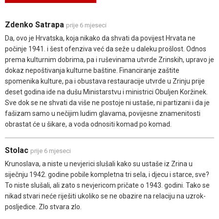
Zdenko Satrapa
prije 6 mjeseci
Da, ovo je Hrvatska, koja nikako da shvati da povijest Hrvata ne
počinje 1941. i šest ofenziva već da seže u daleku prošlost. Odnos
prema kulturnim dobrima, pa i ruševinama utvrde Zrinskih, upravo je
dokaz nepoštivanja kulturne baštine. Financiranje zaštite
spomenika kulture, pa i obustava restauracije utvrde u Zrinju prije
deset godina ide na dušu Ministarstvu i ministrici Obuljen Koržinek.
Sve dok se ne shvati da više ne postoje ni ustaše, ni partizani i da je
fašizam samo u nečijim ludim glavama, povijesne znamenitosti
obrastat će u šikare, a voda odnositi komad po komad.
Stolac
prije 6 mjeseci
Krunoslava, a niste u nevjerici slušali kako su ustaše iz Zrina u
siječnju 1942. godine pobile kompletna tri sela, i djecu i starce, sve?
To niste slušali, ali zato s nevjericom pričate o 1943. godini. Tako se
nikad stvari neće riješiti ukoliko se ne obazire na relaciju na uzrok-
posljedice. Zlo stvara zlo.