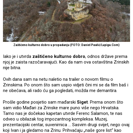
Zaštićeno kulturno dobro u propadanju (FOTO: Daniel Pavlić/Lupiga.Com)
Iako je i utvrda
zaštićeno kulturno dobro
, odnos države prema
njoj je zaista razočaravajući. Kao da nam ova ostavština Zrinskih
nije bitna.
Ovih dana sam na netu naletio na trailer o novom filmu o
Zrinskima. Po onom što sam uspio vidjeti čini mi se da film baš i
ne obećava, ali rado ću ga pogledati, možda me demantira.
Prošle godine posjetio sam mađarski
Siget
. Prema onom što
sam vidio Mađari za Zrinske mare puno više nego Hrvatska.
Tamo nas je dočekao kapetan utvrde Ferenc Salamon, te nas
odveo u obilazak tog impozantnog kompleksa. Muzej,
prezentacijski centar, suvenirnica … Sasvim drugi svijet, nego ovaj
koji Ivan i ja gledamo na Zrinu. Prihvaćaju „naše gore list“ kao