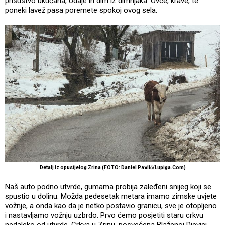
prisustvo ukućana, odaje ih dim iz dimnjaka. Ovce, krave, te
poneki lavež pasa poremete spokoj ovog sela.
Detalj iz opustjelog Zrina (FOTO: Daniel Pavlić/Lupiga.Com)
Naš auto podno utvrde, gumama probija zaleđeni snijeg koji se
spustio u dolinu. Možda pedesetak metara imamo zimske uvjete
vožnje, a onda kao da je netko postavio granicu, sve je otopljeno
i nastavljamo vožnju uzbrdo. Prvo ćemo posjetiti staru crkvu