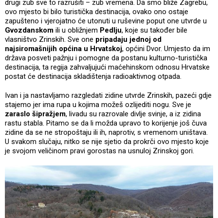
drugi zub sve to razrušiti – zub vremena. Da smo bliže Zagrebu,
ovo mjesto bi bilo turistička destinacija, ovako ono ostaje
zapušteno i vjerojatno će utonuti u ruševine poput one utvrde u
Gvozdanskom
ili u obližnjem
Pedlju
, koje su također bile
vlasništvo Zrinskih. Sve one
pripadaju jednoj od
najsiromašnijih općina u Hrvatskoj
, općini Dvor. Umjesto da im
država posveti pažnju i pomogne da postanu kulturno-turistička
destinacija, ta regija zahvaljujući maćehinskom odnosu Hrvatske
postat će destinacija skladištenja radioaktivnog otpada.
Ivan i ja nastavljamo razgledati zidine utvrde Zrinskih, pazeći gdje
stajemo jer ima rupa u kojima možeš ozlijediti nogu. Sve je
zaraslo šipražjem
, livadu su razrovale divlje svinje, a iz zidina
rastu stabla. Pitamo se da li možda upravo to korijenje još čuva
zidine da se ne stropoštaju ili ih, naprotiv, s vremenom uništava.
U svakom slučaju, nitko se nije sjetio da prokrči ovo mjesto koje
je svojom veličinom pravi gorostas na usnuloj Zrinskoj gori.