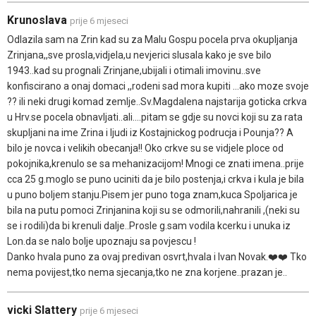
Krunoslava
prije 6 mjeseci
Odlazila sam na Zrin kad su za Malu Gospu pocela prva okupljanja
Zrinjana,,sve prosla,vidjela,u nevjerici slusala kako je sve bilo
1943..kad su prognali Zrinjane,ubijali i otimali imovinu..sve
konfiscirano a onaj domaci ,,rodeni sad mora kupiti ...ako moze svoje
?? ili neki drugi komad zemlje..Sv.Magdalena najstarija goticka crkva
u Hrv.se pocela obnavljati..ali....pitam se gdje su novci koji su za rata
skupljani na ime Zrina i ljudi iz Kostajnickog podrucja i Pounja?? A
bilo je novca i velikih obecanja!! Oko crkve su se vidjele ploce od
pokojnika,krenulo se sa mehanizacijom! Mnogi ce znati imena..prije
cca 25 g.moglo se puno uciniti da je bilo postenja,i crkva i kula je bila
u puno boljem stanju.Pisem jer puno toga znam,kuca Spoljarica je
bila na putu pomoci Zrinjanina koji su se odmorili,nahranili ,(neki su
se i rodili)da bi krenuli dalje..Prosle g.sam vodila kcerku i unuka iz
Lon.da se nalo bolje upoznaju sa povjescu !
Danko hvala puno za ovaj predivan osvrt,hvala i Ivan Novak.❤️❤️ Tko
nema povijest,tko nema sjecanja,tko ne zna korjene..prazan je..
vicki Slattery
prije 6 mjeseci