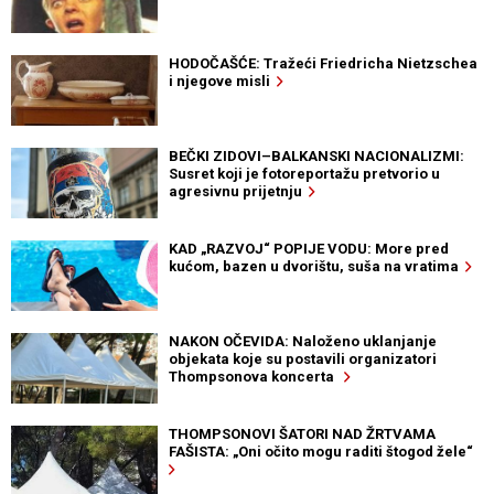
HODOČAŠĆE: Tražeći Friedricha Nietzschea
i njegove misli
BEČKI ZIDOVI–BALKANSKI NACIONALIZMI:
Susret koji je fotoreportažu pretvorio u
agresivnu prijetnju
KAD „RAZVOJ“ POPIJE VODU: More pred
kućom, bazen u dvorištu, suša na vratima
NAKON OČEVIDA: Naloženo uklanjanje
objekata koje su postavili organizatori
Thompsonova koncerta
THOMPSONOVI ŠATORI NAD ŽRTVAMA
FAŠISTA: „Oni očito mogu raditi štogod žele“