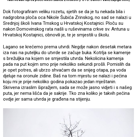
Dok fotografiram veliku rozetu, sjetih se da je tu nekada bila i
nadgrobna ploča oca Nikole Šubića Zrinskog, no sad se nalazi u
Srednjoj školi Ivana Trnskog u Hrvatskoj Kostajnici. Ploču su
nakon Domovinskog rata našli u ruševinama crkve sv. Antuna u
Hrvatskoj Kostajnici, obnovili je, te je smjestili u školu.
Lagano se krećemo prema utvrdi. Negdje nakon desetak metara
iza nas na puteljku do utvrde se začuje buka. Kotrlja se kamenje
s brežuljka na kojem se smjestila utvrda. Nekolicina kamenja
pada na put kojim smo prije nekoliko sekundi prošli. Pomislih da
je opet potres, ali ubrzo shvaćam da se snijeg otapa, pa voda
djeluje na oronule zidine. Baš na tom mjestu se nalazi i pećina
koju mi je prije nekoliko godina pokazao jedan mještanin.
Skrivena izraslim šipražjem, sada se može jasno vidjeti i s našeg
puta, jer nema lišća da je sakrije. Tko zna koliko je takvih pećina
ovdje jer sama utvrda je građena na stijenju.