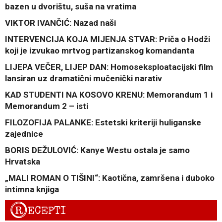
bazen u dvorištu, suša na vratima
VIKTOR IVANČIĆ: Nazad naši
INTERVENCIJA KOJA MIJENJA STVAR: Priča o Hodži
koji je izvukao mrtvog partizanskog komandanta
LIJEPA VEČER, LIJEP DAN: Homoseksploatacijski film
lansiran uz dramatični mučenički narativ
KAD STUDENTI NA KOSOVO KRENU: Memorandum 1 i
Memorandum 2 – isti
FILOZOFIJA PALANKE: Estetski kriteriji huliganske
zajednice
BORIS DEŽULOVIĆ: Kanye Westu ostala je samo
Hrvatska
„MALI ROMAN O TIŠINI“: Kaotična, zamršena i duboko
intimna knjiga
R
ECEPTI