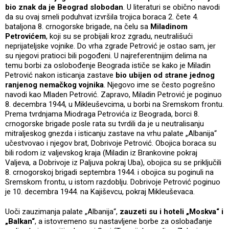
bio znak da je Beograd slobodan
. U literaturi se obično navodi
da su ovaj smeli poduhvat izvršila trojica boraca 2. čete 4.
bataljona 8. crnogorske brigade, na čelu sa
Miladinom
Petrovićem
, koji su se probijali kroz zgradu, neutrališući
neprijateljske vojnike. Do vrha zgrade Petrović je ostao sam, jer
su njegovi pratioci bili pogođeni. U najreferentnijim delima na
temu borbi za oslobođenje Beograda ističe se kako je Miladin
Petrović nakon isticanja zastave
bio ubijen od strane jednog
ranjenog nemačkog vojnika
. Njegovo ime se često pogrešno
navodi kao Mladen Petrović. Zapravo, Miladin Petrović je poginuo
8. decembra 1944, u Mikleuševcima, u borbi na Sremskom frontu.
Prema tvrdnjama Miodraga Petrovića iz Beograda, borci 8.
crnogorske brigade posle rata su tvrdili da je u neutralisanju
mitraljeskog gnezda i isticanju zastave na vrhu palate „Albanija“
učestvovao i njegov brat, Dobrivoje Petrović. Obojica boraca su
bili rodom iz valjevskog kraja (Miladin iz Brankovine pokraj
Valjeva, a Dobrivoje iz Paljuva pokraj Uba), obojica su se priključili
8. crnogorskoj brigadi septembra 1944. i obojica su poginuli na
Sremskom frontu, u istom razdoblju. Dobrivoje Petrović poginuo
je 10. decembra 1944. na Kajiševcu, pokraj Mikleuševaca.
Uoči zauzimanja palate „Albanija“,
zauzeti su i hoteli „Moskva“ i
„Balkan“
, a istovremeno su nastavljene borbe za oslobađanje