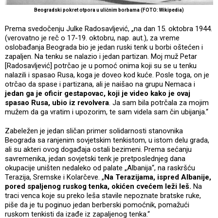
Beogradski pokret otpora u uličnim borbama (FOTO: Wikipedia)
Prema svedočenju Julke Radosavljević, „na dan 15. oktobra 1944.
(verovatno je reč o 17-19. oktobru, nap. aut.), za vreme
oslobađanja Beograda bio je jedan ruski tenk u borbi oštećen i
zapaljen. Na tenku se nalazio i jedan partizan. Moj muž Petar
[Radosavljević] potrčao je u pomoć onima koji su se u tenku
nalazili i spasao Rusa, koga je doveo kod kuće. Posle toga, on je
otrčao da spase i partizana, ali je naišao na grupu Nemaca i
jedan ga je oficir gestapovac, koji je video kako je ovaj
spasao Rusa, ubio iz revolvera
. Ja sam bila potrčala za mojim
mužem da ga vratim i upozorim, te sam videla sam čin ubijanja.“
Zabeležen je jedan sličan primer solidarnosti stanovnika
Beograda sa ranjenim sovjetskim tenkistom, u istom delu grada,
ali su akteri ovog događaja ostali bezimeni. Prema sećanju
savremenika, jedan sovjetski tenk je pretposlednjeg dana
okupacije uništen nedaleko od palate „Albanija“, na raskršću
Terazija, Sremske i Kolarčeve. „
Na Terazijama, ispred Albanije,
pored spaljenog ruskog tenka, okićen cvećem leži leš.
Na
traci venca koje su preko leša stavile nepoznate bratske ruke,
piše da je tu poginuo jedan berberski pomoćnik, pomažući
ruskom tenkisti da izađe iz zapaljenog tenka.“