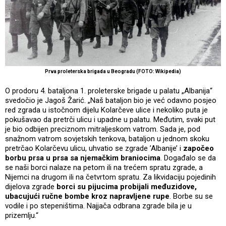
Prva proleterska brigada u Beogradu (FOTO: Wikipedia)
O prodoru 4. bataljona 1. proleterske brigade u palatu „Albanija“
svedočio je Jagoš Žarić. „Naš bataljon bio je već odavno posjeo
red zgrada u istočnom dijelu Kolarčeve ulice i nekoliko puta je
pokušavao da pretrči ulicu i upadne u palatu. Međutim, svaki put
je bio odbijen preciznom mitraljeskom vatrom. Sada je, pod
snažnom vatrom sovjetskih tenkova, bataljon u jednom skoku
pretrčao Kolarčevu ulicu, uhvatio se zgrade ’Albanije’ i
započeo
borbu prsa u prsa sa njemačkim braniocima
. Događalo se da
se naši borci nalaze na petom ili na trećem spratu zgrade, a
Nijemci na drugom ili na četvrtom spratu. Za likvidaciju pojedinih
dijelova zgrade
borci su pijucima probijali međuzidove,
ubacujući ručne bombe kroz napravljene rupe
. Borbe su se
vodile i po stepeništima. Najjača odbrana zgrade bila je u
prizemlju.“