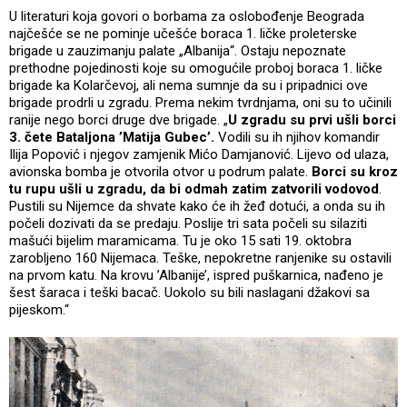
U literaturi koja govori o borbama za oslobođenje Beograda
najčešće se ne pominje učešće boraca 1. ličke proleterske
brigade u zauzimanju palate „Albanija“. Ostaju nepoznate
prethodne pojedinosti koje su omogućile proboj boraca 1. ličke
brigade ka Kolarčevoj, ali nema sumnje da su i pripadnici ove
brigade prodrli u zgradu. Prema nekim tvrdnjama, oni su to učinili
ranije nego borci druge dve brigade. „
U zgradu su prvi ušli borci
3. čete Bataljona ’Matija Gubec’.
Vodili su ih njihov komandir
Ilija Popović i njegov zamjenik Mićo Damjanović. Lijevo od ulaza,
avionska bomba je otvorila otvor u podrum palate.
Borci su kroz
tu rupu ušli u zgradu, da bi odmah zatim zatvorili vodovod
.
Pustili su Nijemce da shvate kako će ih žeđ dotući, a onda su ih
počeli dozivati da se predaju. Poslije tri sata počeli su silaziti
mašući bijelim maramicama. Tu je oko 15 sati 19. oktobra
zarobljeno 160 Nijemaca. Teške, nepokretne ranjenike su ostavili
na prvom katu. Na krovu ’Albanije’, ispred puškarnica, nađeno je
šest šaraca i teški bacač. Uokolo su bili naslagani džakovi sa
pijeskom.“