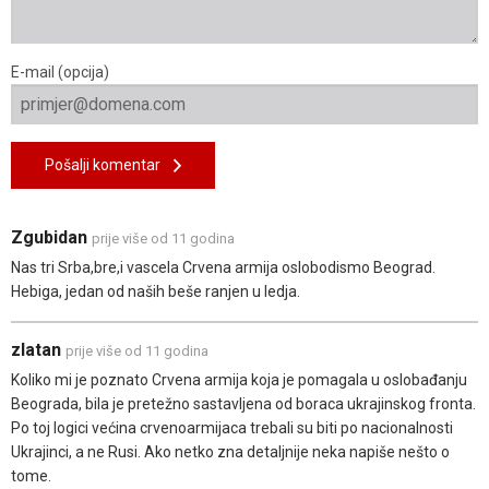
E-mail (opcija)
Pošalji komentar
Zgubidan
prije više od 11 godina
Nas tri Srba,bre,i vascela Crvena armija oslobodismo Beograd.
Hebiga, jedan od naših beše ranjen u ledja.
zlatan
prije više od 11 godina
Koliko mi je poznato Crvena armija koja je pomagala u oslobađanju
Beograda, bila je pretežno sastavljena od boraca ukrajinskog fronta.
Po toj logici većina crvenoarmijaca trebali su biti po nacionalnosti
Ukrajinci, a ne Rusi. Ako netko zna detaljnije neka napiše nešto o
tome.