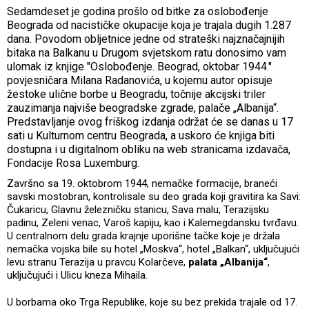
Sedamdeset je godina prošlo od bitke za oslobođenje
Beograda od nacističke okupacije koja je trajala dugih 1.287
dana. Povodom obljetnice jedne od strateški najznačajnijih
bitaka na Balkanu u Drugom svjetskom ratu donosimo vam
ulomak iz knjige "Oslobođenje. Beograd, oktobar 1944."
povjesničara Milana Radanovića, u kojemu autor opisuje
žestoke ulične borbe u Beogradu, točnije akcijski triler
zauzimanja najviše beogradske zgrade, palače „Albanija“.
Predstavljanje ovog friškog izdanja održat će se danas u 17
sati u Kulturnom centru Beograda, a uskoro će knjiga biti
dostupna i u digitalnom obliku na web stranicama izdavača,
Fondacije Rosa Luxemburg.
Završno sa 19. oktobrom 1944, nemačke formacije, braneći
savski mostobran, kontrolisale su deo grada koji gravitira ka Savi:
Čukaricu, Glavnu železničku stanicu, Sava malu, Terazijsku
padinu, Zeleni venac, Varoš kapiju, kao i Kalemegdansku tvrđavu.
U centralnom delu grada krajnje uporišne tačke koje je držala
nemačka vojska bile su hotel „Moskva“, hotel „Balkan“, uključujući
levu stranu Terazija u pravcu Kolarčeve,
palata „Albanija“
,
uključujući i Ulicu kneza Mihaila.
U borbama oko Trga Republike, koje su bez prekida trajale od 17.