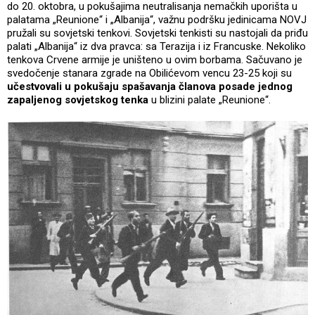
do 20. oktobra, u pokušajima neutralisanja nemačkih uporišta u
palatama „Reunione“ i „Albanija“, važnu podršku jedinicama NOVJ
pružali su sovjetski tenkovi. Sovjetski tenkisti su nastojali da priđu
palati „Albanija“ iz dva pravca: sa Terazija i iz Francuske. Nekoliko
tenkova Crvene armije je uništeno u ovim borbama. Sačuvano je
svedočenje stanara zgrade na Obilićevom vencu 23-25 koji su
učestvovali u pokušaju spašavanja članova posade jednog
zapaljenog sovjetskog tenka
u blizini palate „Reunione“.