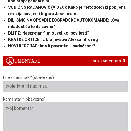
kao propagandni alat
VUKIĆ VS RADANOVIĆ (VIDEO): Kako je metodološki pobijena
revizija povijesti logora Jasenovac
BILI SMO NA OPSADI BEOGRADSKE AUTOKOMANDE: „Ova
mladost će to da završi“
BLITZ: Nespretan film o „velikoj povijesti“
KRATKE CRTICE: Iz kraljevstva Aleksandrovog
NOVI BEOGRAD: Ima li povratka u budućnost?
K
OMENTARI
broj komentara:
3
Ime / nadimak *(obavezno)
Komentar *(obavezno)