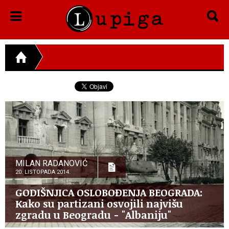
MILAN RADANOVIĆ
20. LISTOPADA 2014.
GODIŠNJICA OSLOBOĐENJA BEOGRADA:
Kako su partizani osvojili najvišu
zgradu u Beogradu - "Albaniju"