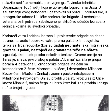
nalazilo sedište nemačke poluvojne građevinsko tehničke
Organizacije Tot (Todt), koja je upravljala logorom na Ušću. U
zauzimanju ovog nebodera učestvovali su borci 1. proleterske, 8.
crnogorske udarne i 1. ličke proleterske brigade. U sećanjima
veterana ovih jedinica zabeleženo je isključivo učešće boraca iz
jedinica kojima su svedoci pripadali.
Koristeći vatru i pritisak boraca 1. proleterske brigade sa desne
strane, naročito topovsku vatru prema palati iz tri sovjetska
tenka sa Trga republike (koji su
gađali neprijateljska mitraljeska
gnezda u palati, nastojeći da granatama teže ne oštete
zgradu
), i koristeći prodor nekoliko tenkova Crvene armije na
Terazije, s leva, prvi proboj u palatu „Albanija“ izvršila je grupa
boraca 4. bataljona 8. crnogorske brigade, na čelu sa
komandirom 2. čete, Momom Jokićem, i desetarima Milanom
Božovićem, Mlađom Cimbaljevićem i puškomitraljescem
Miladinom Petrovićem. Oni su prodrli u palatu kroz ulaz iz Ulice
kneza Mihaila 2, nakon čega je ubrzo kroz isti ulaz prodrla i druga,
nešto brojnija grupa.