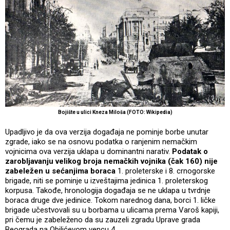
Bojište u ulici Kneza Miloša (FOTO: Wikipedia)
Upadljivo je da ova verzija događaja ne pominje borbe unutar
zgrade, iako se na osnovu podatka o ranjenim nemačkim
vojnicima ova verzija uklapa u dominantni narativ.
Podatak o
zarobljavanju velikog broja nemačkih vojnika (čak 160) nije
zabeležen u sećanjima boraca
1. proleterske i 8. crnogorske
brigade, niti se pominje u izveštajima jedinica 1. proleterskog
korpusa. Takođe, hronologija događaja se ne uklapa u tvrdnje
boraca druge dve jedinice. Tokom narednog dana, borci 1. ličke
brigade učestvovali su u borbama u ulicama prema Varoš kapiji,
pri čemu je zabeleženo da su zauzeli zgradu Uprave grada
Beograda na Obilićevom vencu 4.