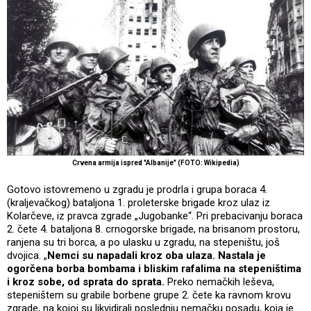
Crvena armija ispred "Albanije" (FOTO: Wikipedia)
Gotovo istovremeno u zgradu je prodrla i grupa boraca 4.
(kraljevačkog) bataljona 1. proleterske brigade kroz ulaz iz
Kolarčeve, iz pravca zgrade „Jugobanke“. Pri prebacivanju boraca
2. čete 4. bataljona 8. crnogorske brigade, na brisanom prostoru,
ranjena su tri borca, a po ulasku u zgradu, na stepeništu, još
dvojica. „
Nemci su napadali kroz oba ulaza. Nastala je
ogorčena borba bombama i bliskim rafalima na stepeništima
i kroz sobe, od sprata do sprata.
Preko nemačkih leševa,
stepeništem su grabile borbene grupe 2. čete ka ravnom krovu
zgrade, na kojoj su likvidirali poslednju nemačku posadu, koja je