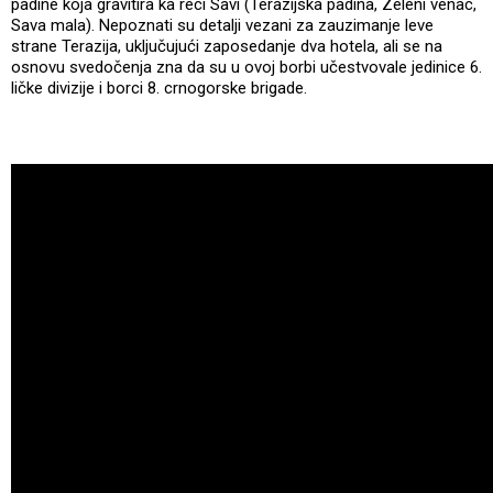
padine koja gravitira ka reci Savi (Terazijska padina, Zeleni venac,
Sava mala). Nepoznati su detalji vezani za zauzimanje leve
strane Terazija, uključujući zaposedanje dva hotela, ali se na
osnovu svedočenja zna da su u ovoj borbi učestvovale jedinice 6.
ličke divizije i borci 8. crnogorske brigade.