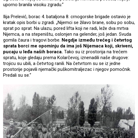
uporno branila visoku zgradu.“
Ilija Prelević, borac 4. bataljona 8. crnogorske brigade ostavio je
kratak opis borbi u zgradi. „Nijemci se žilavo brane, sobu po sobu,
sprat po sprat. Na ulazu, pored lifta koji ne radi, leže dva mrtva
Nijemca, a na stepeništu, oslonjen na gelender, još jedan. Svuda
gomila čaura i tragovi borbe.
Negdje između trećeg i četvrtog
sprata borci me opominju da ima još Nijemaca koji, skriveni,
pucaju u leđa naših boraca.
Tako su iz prostorija na trećem
spratu, koje gledaju prema Kolarčevoj, iznenadili naše drugove:
trojicu su ubili, a četvrtog ranili. Na četvrtom su se iz jedne
prostorije pojavili njemački puškomitraljezac i njegov pomoćnik.
Predali su se.“