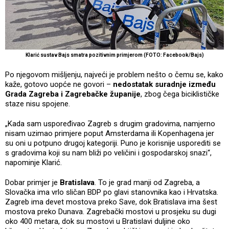
Klarić sustav Bajs smatra pozitivnim primjerom (FOTO: Facebook/Bajs)
Po njegovom mišljenju, najveći je problem nešto o čemu se, kako
kaže, gotovo uopće ne govori –
nedostatak suradnje između
Grada Zagreba i Zagrebačke županije
, zbog čega biciklističke
staze nisu spojene.
„Kada sam uspoređivao Zagreb s drugim gradovima, namjerno
nisam uzimao primjere poput Amsterdama ili Kopenhagena jer
su oni u potpuno drugoj kategoriji. Puno je korisnije usporediti se
s gradovima koji su nam bliži po veličini i gospodarskoj snazi“,
napominje Klarić.
Dobar primjer je
Bratislava
. To je grad manji od Zagreba, a
Slovačka ima vrlo sličan BDP po glavi stanovnika kao i Hrvatska.
Zagreb ima devet mostova preko Save, dok Bratislava ima šest
mostova preko Dunava. Zagrebački mostovi u prosjeku su dugi
oko 400 metara, dok su mostovi u Bratislavi duljine oko