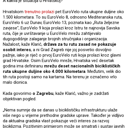
A kakva je situacija u Hrvatskoj?
Hrvatskom
trenutno prolazi
pet EuroVelo ruta ukupne duljine oko
1.500 kilometara. To su EuroVelo 8, odnosno Mediteranska ruta,
EuroVelo 6 uz Dunav, EuroVelo 13, poznata kao „Ruta željezne
zavjese“, EuroVelo 9 koja prolazi kroz Istru te najnovija Savska
ruta, čije je uvrštavanje u EuroVelo mrežu zahtijevalo
dugogodišnje zalaganje brojnih stručnjaka i organizacija.
Nažalost, kaže Klarić,
država za tu rutu zasad ne pokazuje
osobit interes
, a ni Grad Zagreb nije joj posvetio dovoljno
pažnje, iako je riječ o prvoj EuroVelo ruti koja prolazi kroz glavni
grad Hrvatske. Osim EuroVelo mreže, Hrvatska već desetak
godina ima definiranu
mrežu deset nacionalnih biciklističkih
ruta ukupne duljine oko 4.000 kilometara
. Međutim, velik dio
tih ruta postoji samo na kartama. Na terenu je označeno vrlo
malo dionica.
Kada govorimo
o Zagrebu
, kaže Klarić, važno je zadržati
objektivan pogled.
„Nema sumnje da se danas u biciklističku infrastrukturu ulaže
više nego u vrijeme prethodne gradske uprave. Također je vidljivo
da aktualna gradska vlast pokazuje veći interes za razvoj
biciklizma. Pozitivnim primjerom može se smatrati i sustav javnih