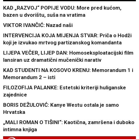
KAD „RAZVOJ“ POPIJE VODU: More pred kućom,
bazen u dvorištu, suša na vratima
VIKTOR IVANČIĆ: Nazad naši
INTERVENCIJA KOJA MIJENJA STVAR: Priča o Hodži
koji je izvukao mrtvog partizanskog komandanta
LIJEPA VEČER, LIJEP DAN: Homoseksploatacijski film
lansiran uz dramatični mučenički narativ
KAD STUDENTI NA KOSOVO KRENU: Memorandum 1 i
Memorandum 2 – isti
FILOZOFIJA PALANKE: Estetski kriteriji huliganske
zajednice
BORIS DEŽULOVIĆ: Kanye Westu ostala je samo
Hrvatska
„MALI ROMAN O TIŠINI“: Kaotična, zamršena i duboko
intimna knjiga