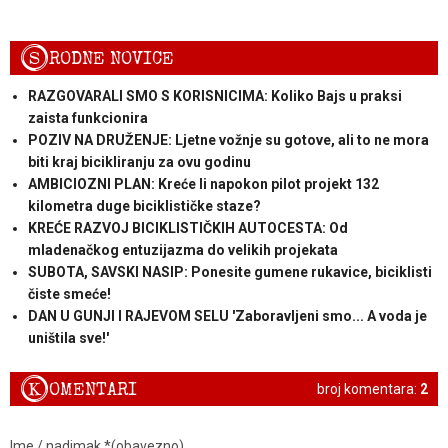
S
RODNE NOVICE
RAZGOVARALI SMO S KORISNICIMA: Koliko Bajs u praksi
zaista funkcionira
POZIV NA DRUŽENJE: Ljetne vožnje su gotove, ali to ne mora
biti kraj bicikliranju za ovu godinu
AMBICIOZNI PLAN: Kreće li napokon pilot projekt 132
kilometra duge biciklističke staze?
KREĆE RAZVOJ BICIKLISTIČKIH AUTOCESTA: Od
mladenačkog entuzijazma do velikih projekata
SUBOTA, SAVSKI NASIP: Ponesite gumene rukavice, biciklisti
čiste smeće!
DAN U GUNJI I RAJEVOM SELU 'Zaboravljeni smo... A voda je
uništila sve!'
K
OMENTARI
broj komentara:
2
Ime / nadimak *(obavezno)