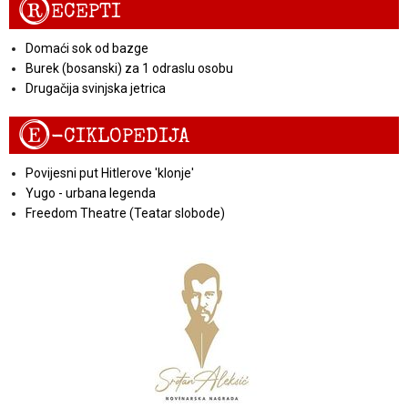
R
ECEPTI
Domaći sok od bazge
Burek (bosanski) za 1 odraslu osobu
Drugačija svinjska jetrica
E
-CIKLOPEDIJA
Povijesni put Hitlerove 'klonje'
Yugo - urbana legenda
Freedom Theatre (Teatar slobode)