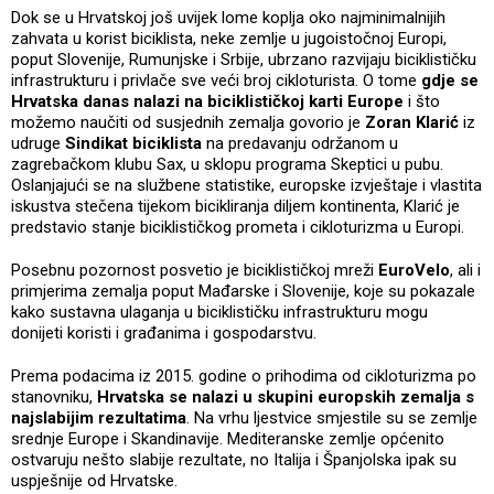
Dok se u Hrvatskoj još uvijek lome koplja oko najminimalnijih
zahvata u korist biciklista, neke zemlje u jugoistočnoj Europi,
poput Slovenije, Rumunjske i Srbije, ubrzano razvijaju biciklističku
infrastrukturu i privlače sve veći broj cikloturista. O tome
gdje se
Hrvatska danas nalazi na biciklističkoj karti Europe
i što
možemo naučiti od susjednih zemalja govorio je
Zoran Klarić
iz
udruge
Sindikat biciklista
na predavanju održanom u
zagrebačkom klubu Sax, u sklopu programa Skeptici u pubu.
Oslanjajući se na službene statistike, europske izvještaje i vlastita
iskustva stečena tijekom bicikliranja diljem kontinenta, Klarić je
predstavio stanje biciklističkog prometa i cikloturizma u Europi.
Posebnu pozornost posvetio je biciklističkoj mreži
EuroVelo
, ali i
primjerima zemalja poput Mađarske i Slovenije, koje su pokazale
kako sustavna ulaganja u biciklističku infrastrukturu mogu
donijeti koristi i građanima i gospodarstvu.
Prema podacima iz 2015. godine o prihodima od cikloturizma po
stanovniku,
Hrvatska se nalazi u skupini europskih zemalja s
najslabijim rezultatima
. Na vrhu ljestvice smjestile su se zemlje
srednje Europe i Skandinavije. Mediteranske zemlje općenito
ostvaruju nešto slabije rezultate, no Italija i Španjolska ipak su
uspješnije od Hrvatske.