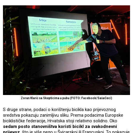
Zoran Klarić sa Skepticima u pubu (FOTO: Facebook/SašaCeci)
S druge strane, podaci o korištenju bicikla kao prijevoznog
sredstva pokazuju zanimljivu sliku. Prema podacima Europske
biciklističke federacije, Hrvatska stoji relativno solidno. Oko
sedam posto stanovništva koristi bicikl za svakodnevni
prijevoz
, što je više nego u Švicarskoj ili Francuskoj. To pokazuje