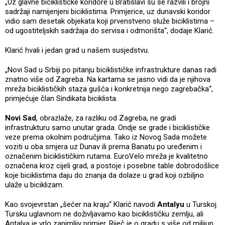
„Uz glavne biciklističke koridore u Bratislavi su se razvili i brojni
sadržaji namijenjeni biciklistima. Primjerice, uz dunavski koridor
vidio sam desetak objekata koji prvenstveno služe biciklistima –
od ugostiteljskih sadržaja do servisa i odmorišta“, dodaje Klarić.
Klarić hvali i jedan grad u našem susjedstvu.
„Novi Sad u Srbiji po pitanju biciklističke infrastrukture danas radi
znatno više od Zagreba. Na kartama se jasno vidi da je njihova
mreža biciklističkih staza gušća i konkretnija nego zagrebačka“,
primjećuje član Sindikata biciklista.
Novi Sad
, obrazlaže, za razliku od Zagreba, ne gradi
infrastrukturu samo unutar grada. Ondje se grade i biciklističke
veze prema okolnim područjima. Tako iz Novog Sada možete
voziti u oba smjera uz Dunav ili prema Banatu po uređenim i
označenim biciklističkim rutama. EuroVelo mreža je kvalitetno
označena kroz cijeli grad, a postoje i posebne table dobrodošlice
koje biciklistima daju do znanja da dolaze u grad koji ozbiljno
ulaže u biciklizam.
Kao svojevrstan „šećer na kraju“ Klarić navodi
Antalyu
u Turskoj.
Tursku uglavnom ne doživljavamo kao biciklističku zemlju, ali
Antalya je vrlo zanimljiv primjer. Riječ je o gradu s više od milijun