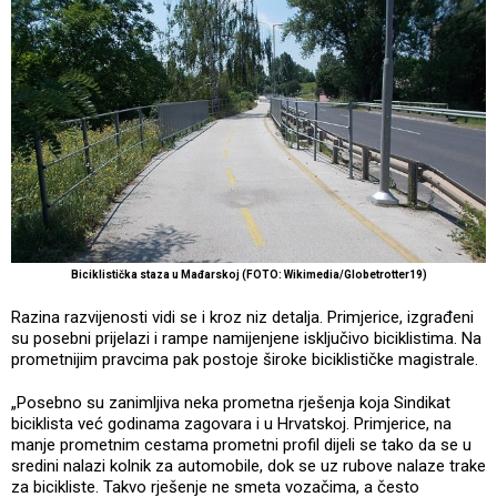
Biciklistička staza u Mađarskoj (FOTO: Wikimedia/Globetrotter19)
Razina razvijenosti vidi se i kroz niz detalja. Primjerice, izgrađeni
su posebni prijelazi i rampe namijenjene isključivo biciklistima. Na
prometnijim pravcima pak postoje široke biciklističke magistrale.
„Posebno su zanimljiva neka prometna rješenja koja Sindikat
biciklista već godinama zagovara i u Hrvatskoj. Primjerice, na
manje prometnim cestama prometni profil dijeli se tako da se u
sredini nalazi kolnik za automobile, dok se uz rubove nalaze trake
za bicikliste. Takvo rješenje ne smeta vozačima, a često