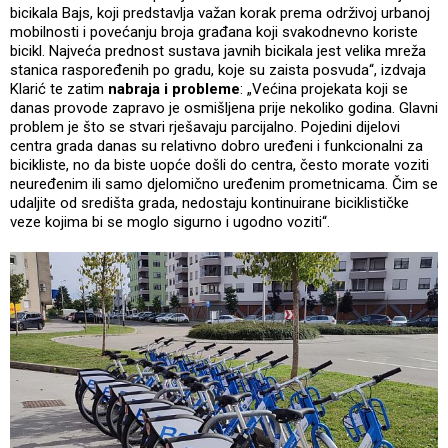
bicikala Bajs, koji predstavlja važan korak prema održivoj urbanoj
mobilnosti i povećanju broja građana koji svakodnevno koriste
bicikl. Najveća prednost sustava javnih bicikala jest velika mreža
stanica raspoređenih po gradu, koje su zaista posvuda“, izdvaja
Klarić te zatim
nabraja i probleme
: „Većina projekata koji se
danas provode zapravo je osmišljena prije nekoliko godina. Glavni
problem je što se stvari rješavaju parcijalno. Pojedini dijelovi
centra grada danas su relativno dobro uređeni i funkcionalni za
bicikliste, no da biste uopće došli do centra, često morate voziti
neuređenim ili samo djelomično uređenim prometnicama. Čim se
udaljite od središta grada, nedostaju kontinuirane biciklističke
veze kojima bi se moglo sigurno i ugodno voziti“.