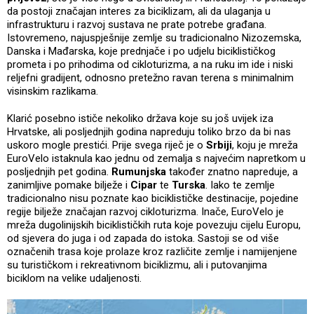
da postoji značajan interes za biciklizam, ali da ulaganja u
infrastrukturu i razvoj sustava ne prate potrebe građana.
Istovremeno, najuspješnije zemlje su tradicionalno Nizozemska,
Danska i Mađarska, koje prednjače i po udjelu biciklističkog
prometa i po prihodima od cikloturizma, a na ruku im ide i niski
reljefni gradijent, odnosno pretežno ravan terena s minimalnim
visinskim razlikama.
Klarić posebno ističe nekoliko država koje su još uvijek iza
Hrvatske, ali posljednjih godina napreduju toliko brzo da bi nas
uskoro mogle prestići. Prije svega riječ je o
Srbiji
, koju je mreža
EuroVelo istaknula kao jednu od zemalja s najvećim napretkom u
posljednjih pet godina.
Rumunjska
također znatno napreduje, a
zanimljive pomake bilježe i
Cipar
te
Turska
. Iako te zemlje
tradicionalno nisu poznate kao biciklističke destinacije, pojedine
regije bilježe značajan razvoj cikloturizma. Inače, EuroVelo je
mreža dugolinijskih biciklističkih ruta koje povezuju cijelu Europu,
od sjevera do juga i od zapada do istoka. Sastoji se od više
označenih trasa koje prolaze kroz različite zemlje i namijenjene
su turističkom i rekreativnom biciklizmu, ali i putovanjima
biciklom na velike udaljenosti.