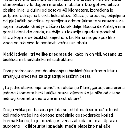
stanovnika i vrlo dugom morskom obalom. Duž gotovo čitave
obalne linije, u duljini od gotovo 40 kilometara, izgrađena je
potpuno odvojena biciklistička staza. Staza je uređena, odijeljena
od pješačkih površina, opremljena odmorištima te sustavima za
najam bicikala. Grad je otišao i korak dalje. Budući da Antalya ima
gornji i donji dio grada, na dvije su lokacije ugrađeni posebni
liftovi kojima se biciklisti zajedno s biciklima mogu spustiti s
višeg na niži nivo te nastaviti vožnju uz obalu.
Klarić izdvaja i
tri velike predrasude
, kako ih on vidi, vezane uz
biciklizam i biciklističku infrastrukturu.
Prva predrasuda jest da ulaganja u biciklističku infrastrukturu
smanjuju sredstva za izgradnju klasičnih cesta.
„To jednostavno nije točno“, rezolutan je Klarić, „prosječna cijena
jednog kilometra biciklističke staze višestruko je niža od cijene
jednog kilometra cestovne infrastrukture“.
Druga velika predrasuda jest da su cikloturisti siromašni turisti
koji malo troše i ne donose značajnije gospodarske koristi.
Prema Klariću, to je možda još veća zabluda od prve. Upravo
suprotno –
cikloturisti spadaju među platežno najjače