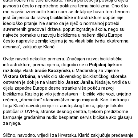
javnosti i često nepotrebno politizira temu biciklizma. Ono što
me najviše iznenadilo kada sam se detaljnije bavio tom temom
jest činjenica da razvoj biciklističke infrastrukture uopće nije
ideološko pitanje. Ne samo da je riječ o normalnoj potrebi
suvremenih gradova i država, poput izgradnje škola, nego su
najveće pomake u razvoju biciklizma u našem dijelu Europe
često napravile zemlje kojima je na vlasti bila tvrda, ekstremna
desnica“, zaključuje Klarić.
Ovdje navodi nekoliko primjera. Značajan razvoj biciklističke
infrastrukture, prema njemu, dogodio se u
Poljskoj
tijekom
razdoblja vlasti
braće Kaczyński
, u Mađarskoj za vrijeme
Viktora Orbána
, a velik dio slovenskog biciklističkog iskoraka
ostvaren je dok je na vlasti bio
Janez Janša
. Nadalje, tvrdi da u
dijelu zapadne Europe desne stranke više potiču razvoj
biciklizma. Razlog je vrlo jednostavan – bicikle više vozi, uvjetno
rečeno, „domicilno“ stanovništvo nego migranti. Kao ilustraciju
toga Klarić navodi primjer iz austrijskog Linza, gdje je lokalni
političar iz ÖVP-a, stranke desnog centra, tijekom predizborne
kampanje građanima nudio besplatan servis bicikala ako glasaju
za njega.
Slično, navodno, vrijedi i za Hrvatsku. Klarić zaključuje predavanje