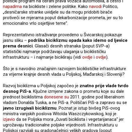
politički program na obrani prava vozača automobila, a često i
napadima
na bicikliste i zelene politike. Kako
navodi
Politico,
„desničarske stranke uvidjele su da mogu pridobiti birače
protiveći se mjerama poput dekarbonizacije prometa, jer su to
emocionalno vrlo osjetljive teme”.
Reprezentativno istraživanje provedeno u Švicarskoj pokazuje
jasnu sliku –
podrška biciklizmu opada kako idemo od ljevice
prema desnici
. Glasači desnih stranaka (poput SVP-a)
statistički najmanje podržavaju ulaganja u biciklističku
infrastrukturu – i najmanje bicikliraju (vidi
ovdje
i
ovdje
).
Što je s navodno značajnim razvojem biciklističke infrastrukture
za vrijeme krajnje desnih vlada u Poljskoj, Mađarskoj i Sloveniji?
Razvoj biciklizma u Poljskoj započeo je
znatno prije vlade tvrdo
desnog PiS-a
. Ključne izmjene zakona o prometu koje su dale
prednost biciklistima
donesene su
2011. godine pod liberalnom
vladom Donalda Tuska, a ne PiS-a. Političari PiS-a zapravo su se
javno izrugivali biciklizmu
. Poznat je istup bivšeg PiS-ovog
ministra vanjskih poslova Witolda Waszczykowskog, koji je
izjavio
da se Poljska mora „čuvati biciklista i vegetarijanaca“ jer
ugrožavaju tradicionalne poljske vrijednosti. Infrastrukturu u
Poljskoj razvijali su gradonačelnici velikih gradova (poput