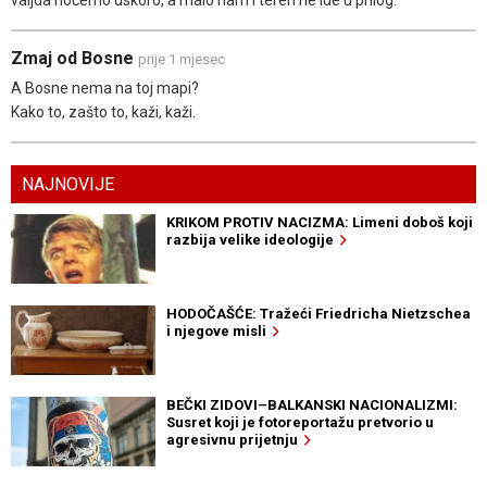
valjda hoćemo uskoro, a malo nam i teren ne ide u prilog.
Zmaj od Bosne
prije 1 mjesec
A Bosne nema na toj mapi?
Kako to, zašto to, kaži, kaži.
NAJNOVIJE
KRIKOM PROTIV NACIZMA: Limeni doboš koji
razbija velike ideologije
HODOČAŠĆE: Tražeći Friedricha Nietzschea
i njegove misli
BEČKI ZIDOVI–BALKANSKI NACIONALIZMI:
Susret koji je fotoreportažu pretvorio u
agresivnu prijetnju