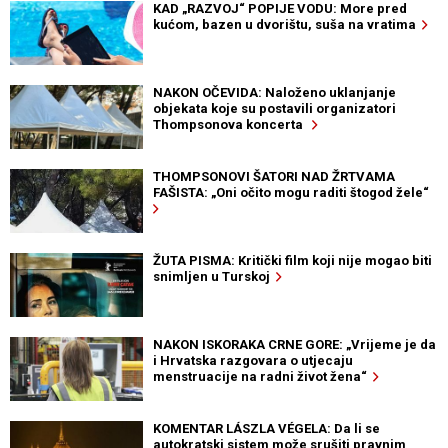
KAD „RAZVOJ“ POPIJE VODU: More pred
kućom, bazen u dvorištu, suša na vratima
NAKON OČEVIDA: Naloženo uklanjanje
objekata koje su postavili organizatori
Thompsonova koncerta
THOMPSONOVI ŠATORI NAD ŽRTVAMA
FAŠISTA: „Oni očito mogu raditi štogod žele“
ŽUTA PISMA: Kritički film koji nije mogao biti
snimljen u Turskoj
NAKON ISKORAKA CRNE GORE: „Vrijeme je da
i Hrvatska razgovara o utjecaju
menstruacije na radni život žena“
KOMENTAR LÁSZLA VÉGELA: Da li se
autokratski sistem može srušiti pravnim