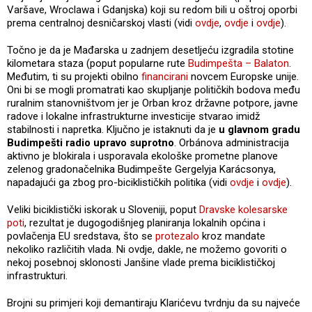
Varšave, Wroclawa i Gdanjska) koji su redom bili u oštroj oporbi
prema centralnoj desničarskoj vlasti (vidi
ovdje
,
ovdje
i
ovdje
).
Točno je da je Mađarska u zadnjem desetljeću izgradila stotine
kilometara staza (poput popularne rute
Budimpešta – Balaton
.
Međutim, ti su projekti obilno
financirani
novcem Europske unije.
Oni bi se mogli promatrati kao skupljanje političkih bodova među
ruralnim stanovništvom jer je Orban kroz državne potpore, javne
radove i lokalne infrastrukturne investicije stvarao imidž
stabilnosti i napretka. Ključno je istaknuti da je
u glavnom gradu
Budimpešti radio upravo suprotno
. Orbánova administracija
aktivno je blokirala i usporavala ekološke prometne planove
zelenog gradonačelnika Budimpešte Gergelyja Karácsonya,
napadajući ga zbog pro-biciklističkih politika (vidi
ovdje
i
ovdje
).
Veliki biciklistički iskorak u Sloveniji, poput
Dravske kolesarske
poti
, rezultat je dugogodišnjeg planiranja lokalnih općina i
povlačenja EU sredstava, što se
protezalo
kroz mandate
nekoliko različitih vlada. Ni ovdje, dakle, ne možemo govoriti o
nekoj posebnoj sklonosti Janšine vlade prema biciklističkoj
infrastrukturi.
Brojni su primjeri koji demantiraju Klarićevu tvrdnju da su najveće