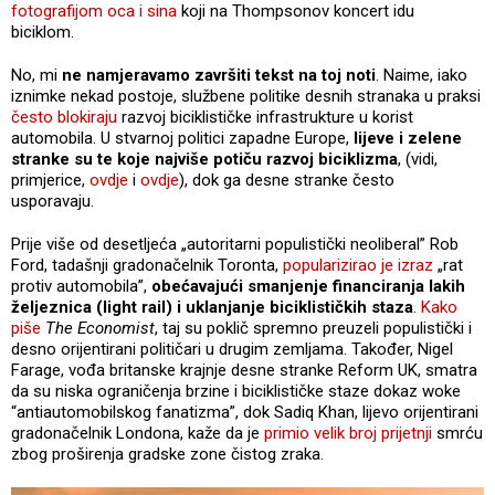
fotografijom oca i sina
koji na Thompsonov koncert idu
biciklom.
No, mi
ne namjeravamo završiti tekst na toj noti
. Naime, iako
iznimke nekad postoje, službene politike desnih stranaka u praksi
često blokiraju
razvoj biciklističke infrastrukture u korist
automobila. U stvarnoj politici zapadne Europe,
lijeve i zelene
stranke su te koje najviše potiču razvoj biciklizma
, (vidi,
primjerice,
ovdje
i
ovdje
), dok ga desne stranke često
usporavaju.
Prije više od desetljeća „autoritarni populistički neoliberal” Rob
Ford, tadašnji gradonačelnik Toronta,
popularizirao je izraz
„rat
protiv automobila”,
obećavajući smanjenje financiranja lakih
željeznica (light rail) i uklanjanje biciklističkih staza
.
Kako
piše
The Economist
, taj su poklič spremno preuzeli populistički i
desno orijentirani političari u drugim zemljama. Također, Nigel
Farage, vođa britanske krajnje desne stranke Reform UK, smatra
da su niska ograničenja brzine i biciklističke staze dokaz woke
“antiautomobilskog fanatizma”, dok Sadiq Khan, lijevo orijentirani
gradonačelnik Londona, kaže da je
primio velik broj prijetnji
smrću
zbog proširenja gradske zone čistog zraka.