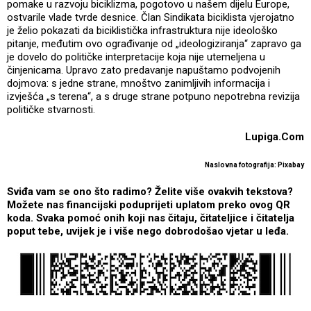
pomake u razvoju biciklizma, pogotovo u našem dijelu Europe,
ostvarile vlade tvrde desnice. Član Sindikata biciklista vjerojatno
je želio pokazati da biciklistička infrastruktura nije ideološko
pitanje, međutim ovo ograđivanje od „ideologiziranja“ zapravo ga
je dovelo do političke interpretacije koja nije utemeljena u
činjenicama. Upravo zato predavanje napuštamo podvojenih
dojmova: s jedne strane, mnoštvo zanimljivih informacija i
izvješća „s terena“, a s druge strane potpuno nepotrebna revizija
političke stvarnosti.
Lupiga.Com
Naslovna fotografija: Pixabay
Sviđa vam se ono što radimo? Želite više ovakvih tekstova?
Možete nas financijski poduprijeti uplatom preko ovog QR
koda. Svaka pomoć onih koji nas čitaju, čitateljice i čitatelja
poput tebe, uvijek je i više nego dobrodošao vjetar u leđa.