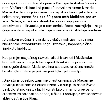
razvijaju koridori od Banata prema Đerdapu te dijelovi Savske
rute. Većina biciklista koji putuju Dunavskom rutom između
Mađarske i Rumunjske danas bira srpsku stranu rijeke. Prema
nekim procjenama,
čak oko 80 posto ovih biciklista prolazi
kroz Srbiju, a ne kroz Hrvatsku
. Razlog nije prirodna
atraktivnost – Hrvatska je u tom smislu često zanimljivija – nego
činjenica da su srpske rute bolje označene i kvalitetnije uređene.
„U svakom slučaju, Srbija danas ulaže i radi više na razvoju
biciklističke infrastrukture nego Hrvatska“, napominje član
Sindikata biciklista.
Kao primjer uspješnog razvoja vrijedi istaknuti i
Mađarsku
.
Prema Klariću, ona je toliko ispred Hrvatske da ju je gotovo
nemoguće dostići. Mađarska ima sustavno uređenu mrežu
biciklističkih ruta koja pokriva praktički cijelu zemlju.
„Ono što je posebno zanimljivo jest činjenica da Mađari ne
odvajaju biciklizam od cikloturizma. Za njih je to način života.
Velik dio stanovništva bicikl koristi kao primarno prijevozno
sredstvo za odlazak na posao, u školu i obavljanje svakodnevnih
aktivnosti“, ističe Klarić.