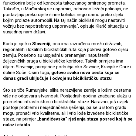
funkcionira bolje od koncepta takozvanog smirenog prometa.
Također, u Mađarskoj se uspornici, odnosno ležeći policajci, ne
postavljaju preko cijele širine kolnika, nego samo preko dijela
kojim prolaze automobili. Na taj način biciklisti mogu nastaviti
vožnju bez nepotrebnog usporavanja“, opisuje Klarić situaciju u
susjednoj nam državi.
Kada je riječ o
Sloveniji
, ona ima razrađenu mrežu državnih,
regionalnih i lokalnih biciklističkih ruta koja pokriva gotovo cijelu
zemlju. Posebno su uspješni u prenamjeni napuštenih
željezničkih pruga u biciklističke koridore. Takvih primjera ima
diljem Slovenije, primjerice područja oko Sevnice, Kranjske Gore i
doline Soče. Osim toga,
gotovo svaka nova cesta koja se
danas gradi uključuje i odvojenu biciklističku stazu
.
Što se tiče Rumunjske, slika nerazvijene zemlje s lošim cestama
više ne odgovara stvarnosti. Posljednjih godina značajno ulažu u
prometnu infrastrukturu i biciklističke staze. Naravno, još uvijek
postoje problemi i neujednačena rješenja, pa se u istom gradu
mogu pronaći vrlo kvalitetne, ali i vrlo loše izvedene biciklističke
staze, na primjer „
bandićevska“ rješenja staza posred kojih se
nalazi stablo
.