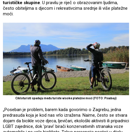
turističke skupine
. U pravilu je riječ o obrazovanim ljudima,
često obiteljima s djecom i rekreativcima srednje ili više platežne
moći.
Cikloturisti spadaju među turiste visoke platežne moći (FOTO: Pixabay)
„Poseban je problem, barem kada govorimo o Zagrebu, jedna
predrasuda koja je kod nas vrlo izražena. Naime, često se stvara
dojam da bicikle voze djeca, ljevičari, ekološki aktivisti ili pripadnici
LGBT zajednice, dok 'pravi' birači konzervativnih stranaka voze
automobile i ne vole bicikliste. Takva percepcija postoji u dijelu