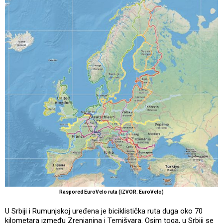
Raspored EuroVelo ruta (IZVOR: EuroVelo)
U Srbiji i Rumunjskoj uređena je biciklistička ruta duga oko 70
kilometara između Zrenjanina i Temišvara. Osim toga, u Srbiji se