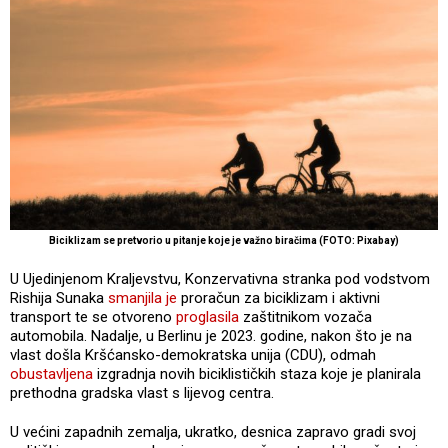
Biciklizam se pretvorio u pitanje koje je važno biračima (FOTO: Pixabay)
U Ujedinjenom Kraljevstvu, Konzervativna stranka pod vodstvom
Rishija Sunaka
smanjila je
proračun za biciklizam i aktivni
transport te se otvoreno
proglasila
zaštitnikom vozača
automobila. Nadalje, u Berlinu je 2023. godine, nakon što je na
vlast došla Kršćansko-demokratska unija (CDU), odmah
obustavljena
izgradnja novih biciklističkih staza koje je planirala
prethodna gradska vlast s lijevog centra.
U većini zapadnih zemalja, ukratko, desnica zapravo gradi svoj