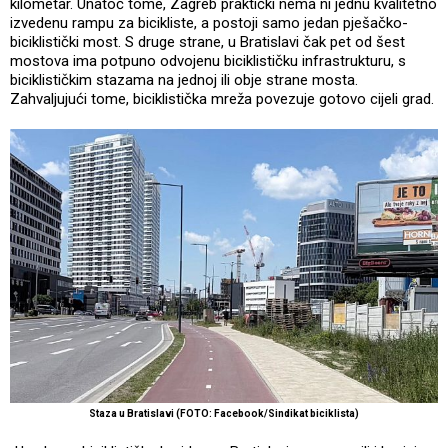
kilometar. Unatoč tome, Zagreb praktički nema ni jednu kvalitetno
izvedenu rampu za bicikliste, a postoji samo jedan pješačko-
biciklistički most. S druge strane, u Bratislavi čak pet od šest
mostova ima potpuno odvojenu biciklističku infrastrukturu, s
biciklističkim stazama na jednoj ili obje strane mosta.
Zahvaljujući tome, biciklistička mreža povezuje gotovo cijeli grad.
Staza u Bratislavi (FOTO: Facebook/Sindikat biciklista)